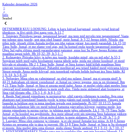
Kalender detsember 2026
<
>
Info
Seaded
DETSEMBER
KUU LOOSUNG: Lehm ja karu käivad karjamaal, nende pojad lesivad
üheskoos, ja lõvi sööb õlgi nagu veis.
Js 11,7
1. Teisipäev
Pöörduge tagasi, taganenud lapsed, ma teen teid terveks teie taganemisest! Vaata,
me tuleme sinu juurde, sest sina oled Issand, meie Jumal.
Jr 3,22
Jeesus ütleb: Nõnda, ma
ütlen teile, tõuseb rõõm Jumala inglite ees ühe patuse pärast, kes meelt parandab.
Lk 15,10
Tänu Sulle, Jumal, et me elame veel ajas, mil Sa kutsud enda juurde taganenud inimlapsi.
Olgu Sul palju rõõmu meelt parandavatest patustest, enne kui Su Poeg Jeesus Kristus siia
maailma tagasi tuleb.
Hb 10,32–39; Js 5,1–7
2. Kolmapäev
Pöörake kõrv ja tulge mu juurde, kuulake mind, siis on teil edu!
Js 55,3
Seepärast tuleb meil palju hoolsamini panna tähele seda, mida me oleme kuulnud, et meid
kõrvale ei uhutaks.
Hb 2,1
Tänu Sulle, Jumal, et Sinu kutsuv hääl kõlab maailmas Sinu
ustavate tunnistajate vahendusel. Pahatihti meelitavad aga teised hääled meid pöörama kõrvu
Sinust eemale. Anna meile kõrvad, mis tunneksid paljude helide hulgast ära Sinu hääle.
Kl
1,9–14; Js 5,8–24
3. Neljapäev
Mina olen su valmistanud, sa oled mu sulane: Iisrael, ma ei unusta sind!
Js
44,21
Aabraham oli täiesti veendunud, et Jumal on vägev tegema, mis ta on tõotanud.
Rm
4,21
Tänu Sulle, Jumal, et Sina ei unusta meid iialgi. Anna, et meilgi oleks alati meeles Sinu
vägevad teod inimkonna ajaloos ja meie endi elus. Täida meie südamed alati lootusega, et
Sina viid tõotatu ellu.
1Ts 5,1–6; Js 6,1–13
4. Reede
Nad istusid pimeduses ja surmavarjus, olid vangis viletsuses ja raudus. Aga oma
ahastuses nad kisendasid Issanda poole ja tema päästis nad nende kitsikustest. Tänagu nad
Issandat ta helduse eest ja tema imeliste tegude eest inimlastele.
Ps 107,10.13.15
Jumala
südamliku halastuse läbi on meid tulnud katsuma päevatõus kõrgest, paistma meile, kes
istume pimeduses ja surma varjus, ja juhtima meie jalgu rahuteele.
Lk 1,78–79
Tänu Sulle,
Jumal, et Sa kuuled iga appihüüdu. Ava meie silmad eriti siis nägema Sinu halastuse päikest,
kui pimedus näib võimust võtvat meie ümber ja meie südames.
Hs 37,24–28; Js 7,1–9
5. Laupäev
Mina olen esimene ja viimane, ja ei ole muud Jumalat kui mina.
Js 44,6
Jeesus
Kristus on seesama eile ja täna ja igavesti.
Hb 13,8
Tänu Sulle, Jumal, et Sina ja Su tõotused
ei muutu. Aita meilgi täita oma tõotusi, mida oleme Sinule andnud.
Fl 1,3–11; Js 7,10–17
2. ADVENDIPÜHAPÄEV
Tõstke oma pea ja vaadake üles, sest teie lunastus läheneb.
Lk