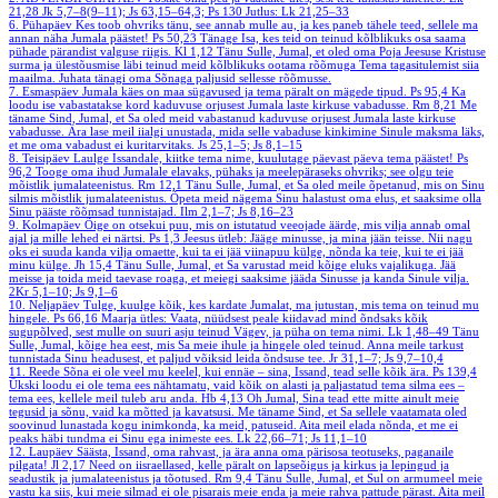
21,28
Jk 5,7–8(9–11); Js 63,15–64,3; Ps 130
Jutlus: Lk 21,25–33
6. Pühapäev
Kes toob ohvriks tänu, see annab mulle au, ja kes paneb tähele teed, sellele ma
annan näha Jumala päästet!
Ps 50,23
Tänage Isa, kes teid on teinud kõlblikuks osa saama
pühade pärandist valguse riigis.
Kl 1,12
Tänu Sulle, Jumal, et oled oma Poja Jeesuse Kristuse
surma ja ülestõusmise läbi teinud meid kõlblikuks ootama rõõmuga Tema tagasitulemist siia
maailma. Juhata tänagi oma Sõnaga paljusid sellesse rõõmusse.
7. Esmaspäev
Jumala käes on maa sügavused ja tema päralt on mägede tipud.
Ps 95,4
Ka
loodu ise vabastatakse kord kaduvuse orjusest Jumala laste kirkuse vabadusse.
Rm 8,21
Me
täname Sind, Jumal, et Sa oled meid vabastanud kaduvuse orjusest Jumala laste kirkuse
vabadusse. Ära lase meil iialgi unustada, mida selle vabaduse kinkimine Sinule maksma läks,
et me oma vabadust ei kuritarvitaks.
Js 25,1–5; Js 8,1–15
8. Teisipäev
Laulge Issandale, kiitke tema nime, kuulutage päevast päeva tema päästet!
Ps
96,2
Tooge oma ihud Jumalale elavaks, pühaks ja meelepäraseks ohvriks; see olgu teie
mõistlik jumalateenistus.
Rm 12,1
Tänu Sulle, Jumal, et Sa oled meile õpetanud, mis on Sinu
silmis mõistlik jumalateenistus. Õpeta meid nägema Sinu halastust oma elus, et saaksime olla
Sinu pääste rõõmsad tunnistajad.
Ilm 2,1–7; Js 8,16–23
9. Kolmapäev
Õige on otsekui puu, mis on istutatud veeojade äärde, mis vilja annab omal
ajal ja mille lehed ei närtsi.
Ps 1,3
Jeesus ütleb: Jääge minusse, ja mina jään teisse. Nii nagu
oks ei suuda kanda vilja omaette, kui ta ei jää viinapuu külge, nõnda ka teie, kui te ei jää
minu külge.
Jh 15,4
Tänu Sulle, Jumal, et Sa varustad meid kõige eluks vajalikuga. Jää
meisse ja toida meid taevase roaga, et meiegi saaksime jääda Sinusse ja kanda Sinule vilja.
2Kr 5,1–10; Js 9,1–6
10. Neljapäev
Tulge, kuulge kõik, kes kardate Jumalat, ma jutustan, mis tema on teinud mu
hingele.
Ps 66,16
Maarja ütles: Vaata, nüüdsest peale kiidavad mind õndsaks kõik
sugupõlved, sest mulle on suuri asju teinud Vägev, ja püha on tema nimi.
Lk 1,48–49
Tänu
Sulle, Jumal, kõige hea eest, mis Sa meie ihule ja hingele oled teinud. Anna meile tarkust
tunnistada Sinu headusest, et paljud võiksid leida õndsuse tee.
Jr 31,1–7; Js 9,7–10,4
11. Reede
Sõna ei ole veel mu keelel, kui ennäe – sina, Issand, tead selle kõik ära.
Ps 139,4
Ükski loodu ei ole tema ees nähtamatu, vaid kõik on alasti ja paljastatud tema silma ees –
tema ees, kellele meil tuleb aru anda.
Hb 4,13
Oh Jumal, Sina tead ette mitte ainult meie
tegusid ja sõnu, vaid ka mõtted ja kavatsusi. Me täname Sind, et Sa sellele vaatamata oled
soovinud lunastada kogu inimkonda, ka meid, patuseid. Aita meil elada nõnda, et me ei
peaks häbi tundma ei Sinu ega inimeste ees.
Lk 22,66–71; Js 11,1–10
12. Laupäev
Säästa, Issand, oma rahvast, ja ära anna oma pärisosa teotuseks, paganaile
pilgata!
Jl 2,17
Need on iisraellased, kelle päralt on lapseõigus ja kirkus ja lepingud ja
seadustik ja jumalateenistus ja tõotused.
Rm 9,4
Tänu Sulle, Jumal, et Sul on armumeel meie
vastu ka siis, kui meie silmad ei ole pisarais meie enda ja meie rahva pattude pärast. Aita meil