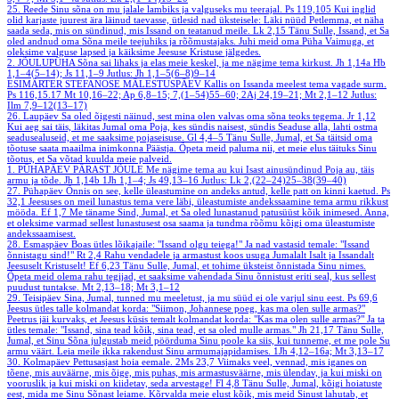
25. Reede
Sinu sõna on mu jalale lambiks ja valguseks mu teerajal.
Ps 119,105
Kui inglid
olid karjaste juurest ära läinud taevasse, ütlesid nad üksteisele: Läki nüüd Petlemma, et näha
saada seda, mis on sündinud, mis Issand on teatanud meile.
Lk 2,15
Tänu Sulle, Issand, et Sa
oled andnud oma Sõna meile teejuhiks ja rõõmustajaks. Juhi meid oma Püha Vaimuga, et
oleksime valguse lapsed ja käiksime Jeesuse Kristuse jälgedes.
2. JÕULUPÜHA
Sõna sai lihaks ja elas meie keskel, ja me nägime tema kirkust.
Jh 1,14a
Hb
1,1–4(5–14); Js 11,1–9
Jutlus: Jh 1,1–5(6–8)9–14
ESIMÄRTER STEFANOSE MÄLESTUSPÄEV
Kallis on Issanda meelest tema vagade surm.
Ps 116,15.17
Mt 10,16–22; Ap 6,8–15; 7,(1–54)55–60; 2Aj 24,19–21; Mt 2,1–12
Jutlus:
Ilm 7,9–12(13–17)
26. Laupäev
Sa oled õigesti näinud, sest mina olen valvas oma sõna teoks tegema.
Jr 1,12
Kui aeg sai täis, läkitas Jumal oma Poja, kes sündis naisest, sündis Seaduse alla, lahti ostma
seadusealuseid, et me saaksime pojaseisuse.
Gl 4,4–5
Tänu Sulle, Jumal, et Sa täitsid oma
tõotuse saata maailma inimkonna Päästja. Õpeta meid paluma nii, et meie elus täituks Sinu
tõotus, et Sa võtad kuulda meie palveid.
1. PÜHAPÄEV PÄRAST JÕULE
Me nägime tema au kui Isast ainusündinud Poja au, täis
armu ja tõde.
Jh 1,14b
1Jh 1,1–4; Js 49,13–16
Jutlus: Lk 2,(22–24)25–38(39–40)
27. Pühapäev
Õnnis on see, kelle üleastumine on andeks antud, kelle patt on kinni kaetud.
Ps
32,1
Jeesuses on meil lunastus tema vere läbi, üleastumiste andekssaamine tema armu rikkust
mööda.
Ef 1,7
Me täname Sind, Jumal, et Sa oled lunastanud patusüüst kõik inimesed. Anna,
et oleksime varmad sellest lunastusest osa saama ja tundma rõõmu kõigi oma üleastumiste
andekssaamisest.
28. Esmaspäev
Boas ütles lõikajaile: "Issand olgu teiega!" Ja nad vastasid temale: "Issand
õnnistagu sind!"
Rt 2,4
Rahu vendadele ja armastust koos usuga Jumalalt Isalt ja Issandalt
Jeesuselt Kristuselt!
Ef 6,23
Tänu Sulle, Jumal, et tohime üksteist õnnistada Sinu nimes.
Õpeta meid olema rahu tegijad, et saaksime vahendada Sinu õnnistust eriti seal, kus sellest
puudust tuntakse.
Mt 2,13–18; Mt 3,1–12
29. Teisipäev
Sina, Jumal, tunned mu meeletust, ja mu süüd ei ole varjul sinu eest.
Ps 69,6
Jeesus ütles talle kolmandat korda: "Siimon, Johannese poeg, kas ma olen sulle armas?"
Peetrus jäi kurvaks, et Jeesus küsis temalt kolmandat korda: "Kas ma olen sulle armas?" Ja ta
ütles temale: "Issand, sina tead kõik, sina tead, et sa oled mulle armas."
Jh 21,17
Tänu Sulle,
Jumal, et Sinu Sõna julgustab meid pöörduma Sinu poole ka siis, kui tunneme, et me pole Su
armu väärt. Leia meile ikka rakendust Sinu armumajapidamises.
1Jh 4,12–16a; Mt 3,13–17
30. Kolmapäev
Pettusasjast hoia eemale.
2Ms 23,7
Viimaks veel, vennad, mis iganes on
tõene, mis auväärne, mis õige, mis puhas, mis armastusväärne, mis ülendav, ja kui miski on
vooruslik ja kui miski on kiidetav, seda arvestage!
Fl 4,8
Tänu Sulle, Jumal, kõigi hoiatuste
eest, mida me Sinu Sõnast leiame. Kõrvalda meie elust kõik, mis meid Sinust lahutab, et