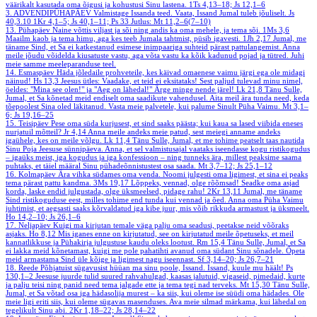
väärikalt kasutada oma õigusi ja kohustusi Sinu lastena.
1Ts 4,13–18; Js 12,1–6
3. ADVENDIPÜHAPÄEV
Valmistage Issanda teed. Vaata, Issand Jumal tuleb jõuliselt.
Js
40,3.10
1Kr 4,1–5; Js 40,1–11; Ps 33
Jutlus: Mt 11,2–6(7–10)
13. Pühapäev
Naine võttis viljast ja sõi ning andis ka oma mehele, ja tema sõi.
1Ms 3,6
Maailm kaob ja tema himu, aga kes teeb Jumala tahtmist, püsib igavesti.
1Jh 2,17
Jumal, me
täname Sind, et Sa ei katkestanud esimese inimpaariga suhteid pärast pattulangemist. Anna
meile jõudu võidelda kiusatuste vastu, aga võta vastu ka kõik kadunud pojad ja tütred. Juhi
meie samme meeleparanduse teel.
14. Esmaspäev
Häda jõledaile prohveteile, kes käivad omaenese vaimu järgi ega ole midagi
näinud!
Hs 13,3
Jeesus ütles: Vaadake, et teid ei eksitataks! Sest paljud tulevad minu nimel,
öeldes: "Mina see olen!" ja "Aeg on lähedal!" Ärge minge nende järel!
Lk 21,8
Tänu Sulle,
Jumal, et Sa kõnetad meid endiselt oma saadikute vahendusel. Aita meil ära tunda need, keda
tõepoolest Sina oled läkitanud. Vasta meie palvetele, kui palume Sinult Püha Vaimu.
Mt 3,1–
6; Js 19,16–25
15. Teisipäev
Pese oma süda kurjusest, et sind saaks päästa; kui kaua sa lased viibida eneses
nurjatuil mõtteil?
Jr 4,14
Anna meile andeks meie patud, sest meiegi anname andeks
igaühele, kes on meile võlgu.
Lk 11,4
Tänu Sulle, Jumal, et me tohime peatselt taas nautida
Sinu Poja Jeesuse sünnipäeva. Anna, et sel valmistusajal vaataks iseendasse kogu ristikogudus
– igaüks meist, iga kogudus ja iga konfessioon – ning tunneks ära, millest peaksime saama
puhtaks, et täiel määral Sinu pühadeõnnistustest osa saada.
Mt 3,7–12; Js 25,1–12
16. Kolmapäev
Ära vihka südames oma venda. Noomi julgesti oma ligimest, et sina ei peaks
tema pärast pattu kandma.
3Ms 19,17
Lõppeks, vennad, olge rõõmsad! Seadke oma asjad
korda, laske endid julgustada, olge üksmeelsed, pidage rahu!
2Kr 13,11
Jumal, me täname
Sind ristikoguduse eest, milles tohime end tunda kui vennad ja õed. Anna oma Püha Vaimu
juhtimist, et aegsasti saaks kõrvaldatud iga kibe juur, mis võib rikkuda armastust ja üksmeelt.
Ho 14,2–10; Js 26,1–6
17. Neljapäev
Kuigi ma kirjutan temale väga palju oma seadusi, peetakse neid võõraks
asjaks.
Ho 8,12
Mis iganes enne on kirjutatud, see on kirjutatud meile õpetuseks, et meil
kannatlikkuse ja Pühakirja julgustuse kaudu oleks lootust.
Rm 15,4
Tänu Sulle, Jumal, et Sa
ei lakka meid kõnetamast, kuigi me pole pahatihti avanud oma südant Sinu sõnadele. Õpeta
meid armastama Sind üle kõige ja ligimest nagu iseennast.
Sf 3,14–20; Js 26,7–21
18. Reede
Põhjatuist sügavusist hüüan ma sinu poole, Issand. Issand, kuule mu häält!
Ps
130,1–2
Jeesuse juurde tulid suured rahvahulgad, kaasas jalutuid, vigaseid, pimedaid, kurte
ja palju teisi ning panid need tema jalgade ette ja tema tegi nad terveks.
Mt 15,30
Tänu Sulle,
Jumal, et Sa võtad osa iga hädasolija murest – ka siis, kui oleme ise süüdi oma hädades. Ole
meie ligi eriti siis, kui oleme sügavas masenduses. Ava meie silmad märkama, kui lähedal on
tegelikult Sinu abi.
2Kr 1,18–22; Js 28,14–22