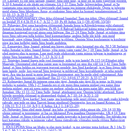
19. Laupäev
Ei ole sinu sarnast, Issand! Sina oled suur, ja suur on su nimi vägevuse poolest.
Jr 10,6
Jumalal ei ole ükski asi võimatu.
Lk 1,37
Tänu Sulle, kõigeväeline Jumal, et Sa
vaatamata oma suurusele ja vägevusele elad kaasa iga inimese elukäigule. Õpeta ja julgusta
meid elama Sinu läheduses. Anna, et otsiksime Sinu tahet ka homsel jumalateenistusel.
Js
11,10–13; Js 29,17–24
4. ADVENDIPÜHAPÄEV
Olge ikka rõõmsad Issandas! Taas ma ütlen: Olge rõõmsad! Issand
on ligidal!
Fl 4,4.5b
Fl 4,4–7; Js 52,7–10; Ps 49
Jutlus: Lk 1,(39–45)46–55(56)
20. Pühapäev
Jõgi oma harudega rõõmustab Jumala linna ja Kõigekõrgema pühi elamuid.
Jumal on tema keskel, ei ta kõigu.
Ps 46,5–6
Rahvad hakkavad käima tema valguses ning
ilmamaa kuningad toovad sinna oma hiilguse.
Ilm 21,24
Tänu Sulle, Jumal, et tohime täna
koos Sinu rahvaga tulla kokku Sind kummardama, andma Sulle üle kõik, mis meid
koormab, ning võtma Sinult vastu lohutust ja rõõmu. Õnnista Sõna kuulutamist ja kuulmist
ning ära lase kellelgi jääda Sinu heade andideta.
21. Esmaspäev
Sina, Issand, seletad mu hinge riiuasja, sina lunastad mu elu.
Nl 3,58
Stefanos
palus Jumalat ja ütles: Issand Jeesus, võta minu vaim vastu!
Ap 7,59
Tänu Sulle, Jumal, et Sa
oled meiega elus ja surmas. Lase meil igale olukorrale vastu minna julguse ja teadmisega, et
oleme Sinu lunastatud.
Ilm 3,7–13; Js 32,1–8
22. Teisipäev
Issand lisagu teile veel õnnistust, teile ja teie lastele!
Ps 115,14
Eliisabet ütles
Maarjale: Õnnistatud oled sina naiste seas ja õnnistatud on sinu ihu vili!
Lk 1,42
Tänu Sulle,
Jumal, et Sinu heldus on igavesest igavesti nendele, kes Sind kardavad, ja et Sinu õigus jääb
laste lastele, neile, kes peavad Sinu lepingut ja mõtlevad Sinu korraldustele, et teha nende
järgi. Ära jäta ka meid ja meie lapsi ilma õnnistustest, mis Sa meile oled valmistanud. Aita
meil olla Sinu õnnistuste väärilised!
Ilm 22,(12–14)16.17.20.21; Js 33,17–24
23. Kolmapäev
Jumal lõi inimese oma näo järgi, Jumala näo järgi lõi ta tema, ta lõi tema
meheks ja naiseks.
1Ms 1,27
Issanda ees ei ole mees ilma naiseta midagi ega naine ilma
meheta midagi, sest nii nagu naine on mehest, nõnda on ka mees naise läbi, aga kõik on
Jumalast.
1Kr 11,11–12
Tänu Sulle, Jumal, abieluanni eest. Õnnista kõiki abielusid. Kingi
kõigile peredele rõõmsad ja üksmeelsed jõulud.
Js 7,10–14; Js 35,1–10
JÕULUÕHTU
Ärge kartke! Sest vaata, ma kuulutan teile suurt rõõmu, mis saab osaks kõigele
rahvale: sest teile on täna Taaveti linnas sündinud Õnnistegija, kes on Issand Kristus.
Lk
2,10b.11
Tt 2,11–14; Js 9,1–6
Jutlus: Lk 2,1–14(15–20)
24. Neljapäev
Sina oled meie Jumal, ära luba, et inimene oleks sinust üle.
2Aj 14,10
Me
oleme näinud ja tunnistame, et Isa on läkitanud Poja maailma Õnnistegijaks.
1Jh 4,14
Tänu
Sulle, Jumal, et Sinus võivad ka nõrgad saada tugevaks ja kurvad rõõmsaks. Tee tühjaks iga
kuri kavatsus riikide ja inimeste vahel. Anna ristirahvale võimalus tunda rõõmu Rahuvürsti
sünnipäevast.
1. JÕULUPÜHA
Sõna sai lihaks ja elas meie keskel, ja me nägime tema kirkust.
Jh 1,14a
Tt
3,4–7; Mi 5,1–4a
Jutlus: Lk 2,(1–14)15–20