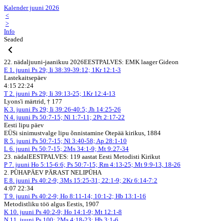
Kalender juuni 2026
<
>
Info
Seaded
22. nädal
juuni-jaanikuu 2026
EESTPALVES: EMK laager Gideon
E
1. juuni
Ps 29; Ii 38:39-39:12; 1Kr 12:1-3
Lastekaitsepäev
4:15 22:24
T
2. juuni
Ps 29; Ii 39:13-25; 1Kr 12:4-13
Lyons'i märtrid, † 177
K
3. juuni
Ps 29; Ii 39:26-40:5; Jh 14:25-26
N
4. juuni
Ps 50:7-15; Nl 1:7-11; 2Pt 2:17-22
Eesti lipu päev
EÜSi sinimustvalge lipu õnnistamine Otepää kirikus, 1884
R
5. juuni
Ps 50:7-15; Nl 3:40-58; Ap 28:1-10
L
6. juuni
Ps 50:7-15; 2Ms 34:1-9; Mt 9:27-34
23. nädal
EESTPALVES: 119 aastat Eesti Metodisti Kirikut
P
7. juuni
Ho 5:15-6:6; Ps 50:7-15; Rm 4:13-25; Mt 9:9-13, 18-26
2. PÜHAPÄEV PÄRAST NELIPÜHA
E
8. juuni
Ps 40:2-9; 3Ms 15:25-31; 22:1-9; 2Kr 6:14-7:2
4:07 22:34
T
9. juuni
Ps 40:2-9; Ho 8:11-14; 10:1-2; Hb 13:1-16
Metodistliku töö algus Eestis, 1907
K
10. juuni
Ps 40:2-9; Ho 14:1-9; Mt 12:1-8
N
11. juuni
Ps 100; 2Ms 4:18-23; Hb 3:1-6