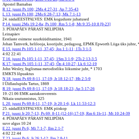
Apostel Barnabas
R
12. juuni
Ps 100; 2Ms 4:27-31; Ap 7:35-43
L
13. juuni
Ps 100; 2Ms 6:28-7:13; Mk 7:1-13
24. nädal
EESTPALVES: EMK koguduste juhatused
P
14. juuni
2Ms 19:2-8a; Ps 100; Rm 5:1-8; Mt 9:35-10:8 [9-23]
3. PÜHAPÄEV PÄRAST NELIPÜHA
Leinapäev
Eestlaste esimene suurküüditamine, 1941
Johan Tamverk, helilooja, koorijuht, pedagoog, EPMK Epworth Liiga üks juhte, 
E
15. juuni
Ps 105:1-11, 37-45; Jos 1:1-11; 1Ts 3:1-5
4:02 22:41
T
16. juuni
Ps 105:1-11, 37-45; 1Sm 3:1-9; 2Ts 2:13-3:5
K
17. juuni
Ps 105:1-11, 37-45; Õp 4:10-27; Lk 6:12-19
John Wesley, Inglismaa metodistliku liikumise juht, * 1703
EMKTS lõpuaktus
N
18. juuni
Ps 69:8-11, 17-19; Jr 18:12-17; Hb 2:5-9
I Üldlaulupidu Tartus, 1869
R
19. juuni
Ps 69:8-11, 17-19; Jr 18:18-23; Ap 5:17-26
19.-21.06 EMK aastakonverents
Nikaia usutunnistus, 325
L
20. juuni
Ps 69:8-11, 17-19; Jr 20:1-6; Lk 11:53-12:3
25. nädal
EESTPALVES: EMK piiskop
P
21. juuni
Jr 20:7-13; Ps 69: 8-11 (12-16) 17-19; Rm 6:1b-11; Mt 10:24-39
4. PÜHAPÄEV PÄRAST NELIPÜHA
suve algus 10:24
E
22. juuni
Ps 6; Mi 7:1-7; Ilm 2:1-7
4:02 22:44
T
23. juuni
Ps 6; Jr 26:1-12; Ilm 2:8-11