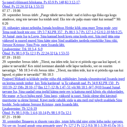
Sa paned rõõmsasti hõiskama. Ps 65:9
Ps 148;Kl 3:12-17;
Õhtul: Ps 22:24-32;Lk 1:53-55
07.17
-
19.06
28. september
Jeesus ütleb: „Pange tähele taeva linde: nad ei külva ega lõika ega kogu
aitadesse, ning teie taevane Isa toidab neid. Eks teie ole palju enam väärt kui nemad?“ Mt
6:26
16. pühapäev pärast nelipüha
Jumala hoolitsus
Heitke kõik oma mure Tema peale, sest
Tema peab hoolt teie eest. 1Pt 5:7
KLPR 357
Ps 86:1,3-7;Ps 127:1-2;Gl 6:2-10;Mt 6:25-
34
Jumal, meie Isa ja Looja, Sina kannad hoolt kogu oma loodu eest. Aita meil jätta oma
väikesed ja suured mured Sinu kätte ning Sind usaldades taotleda ennekõike Sinu riiki.
Jeesuse Kristuse, Sinu Poja, meie Issanda läbi.
Lisalugemine: Trk 18:3-4, 6-9
Õhtul: Ps 98:1-9;Tn 12:1;Ps 22:24-32;Lk 1:53-55
07.19
-
19.03
29. september
Jeesus ütleb: „Tõesti, ma ütlen teile, kui te ei pöördu ega saa kui lapsed, ei
pääse te taevariiki! Kes nüüd iseennast alandab selle lapse taoliseks, see on suurim
taevariigis." Mt 18:3-4 või Jeesus ütles: „Tõesti, ma ütlen teile, kui te ei pöördu ega saa kui
lapsed, ei pääse te taevariiki!“ Mt 18:3
Peaingel Miikaeli ja kõikide inglite püha ehk mihklipäev
Jumala sõnumitoojad
Issanda ingel
on leerina nende ümber, kes Teda kardavad, ja Ta vabastab nad. Ps 34:8
KLPR 150
Ps
103:19–22;1Ms 28:10–17;Ilm 12:7–12;Jh 1:47–51 või Mt 18:1–6(7–9)10
Issand Jumal,
taevane Isa, Sina saadad oma inglid käima meie ees ja kaitsma meid kõigis elu olukordades.
Me teame, et Sa ei hülga meid, Sinu lapsi, väikseid ja suuri. Siiski oleme tihti kärsitud,
muretseme ja oleme hirmul. Kingi meile rahulik süda ja aita meil end julgelt usaldada Sinu
hoolde. Seda palume Jeesuse Kristuse, meie Issanda läbi.
Lisalugemine: Tb 12:6-19
Õhtul: Ps 98:1-9;Hs 1:4-6,10-14;Ps 98:1-9;Tn 12:1
07.21
-
19.00
30. september
Ilmaaegu te tõusete vara üles, istute hilja ülal ning sööte leiba raske vaevaga.
Nii see on: Issand annab oma armsatele unes! Ps 127:2
Ps 12:2-9;Ii 38:1-3,39-41;Õp 16:1-