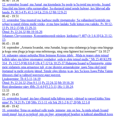
06.40
-
19.54
12. september
Issand, mu Jumal, ma kisendasin Su poole ja Sa tegid mu terveks. Issand,
Sina tõid mu hinge välja surmavallast, Sa elustasid mind nende hulgast, kes lähevad alla
hauda. Ps 30:3-4
Ps 41:2-14;Lk 23:6-12;Mt 12:9-21
06.42
-
19.51
13. september
Sina muutsid mu kaebuse mulle ringtantsuks; Sa vallandasid kotiriide mu
seljast ja panid rõõmu mulle vööks, et mu hing laulaks Sulle kiitust ega vaikiks. Ps 30:12-
13
Ps 19:2-15;Mt 15:29-31;
Õhtul: Ps 22:24-32;Mt 19:16-26
Johannes Chrysostomos, Konstantinoopoli piiskop, kirikuisa († 407)
Jr 1:4-10;Lk 21:12-
15;
06.45
-
19.48
14. september
„Armasta Issandat, oma Jumalat, kogu oma südamega ja kogu oma hingega
ja kogu oma jõuga ja kogu oma mõistusega, ning oma ligimest kui iseennast!“ Lk 10:27
14. pühapäev pärast nelipüha
Meie ligimene
Kristus ütleb: „Mida te iganes olete teinud
kellele tahes mu kõige pisematest vendadest, seda te olete teinud mulle.“ Mt 25:40
KLPR
314
Ps 112:5-9;Mi 6:6-8;1Jh 4:7-12;Lk 10:25-37
Halastaja Issand ja Õnnistegija, süüta
meie südameis oma armastuse tuli, et me üksteist armastaksime, nagu Sina oled meid
õpetanud ja meile eeskuju jätnud. Sinule olgu ülistus ja au, kes Sa koos Isaga Püha Vaimu
ühtsuses elad ja valitsed igavesest ajast igavesti.
Lisalugemine: Tb 4:5-11,14-19
Õhtul: Ps 22:24-32;2Sm 9:1-11;Ps 22:24-32;Mt 19:16-26
Risti ülendamise päev
4Ms 21:4-9;Fl 2:5-11;1Kr 1:18-24;
13.33
06.47
-
19.45
15. september
Issand, ära lase rõhutuid tulla häbiga tagasi, viletsad ja vaesed kiitku Sinu
nime! Ps 74:21
Ps 138;5Ms 15:1-11 või Srk 29:1-2,8-17,20;Mt 12:1-8
06.49
-
19.42
16. september
Tema on andnud sulle teada, inimene, mis on hea. Ja mida nõuab Issand
sinult muud, kui et sa teeksid, mis on õige, armastaksid headust ja käiksid alandlikult koos