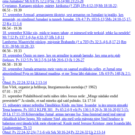
oma Jumalaga? Mi 6:8
Ps 12:2-9;Sk 7:8-14;Mt 23:23-28
Cyprianus, Kartaago piiskop, märter, kirikuisa († 258)
1Pt 4:12-19;Mt 18:18-22;
06.51
-
19.39
17. september
Armsad, armastagem üksteist, sest armastus on Jumalast ja igaüks, kes
armastab, on sündinud Jumalast ja tunneb Jumalat. 1Jh 4:7
Ps 103:6-13;5Ms 24:10-15,17-
22;Kg 11:1-6
06.54
-
19.36
18. september
Kõike siis, mida te iganes tahate, et inimesed teile teeksid, tehke ka nendele!
Mt 7:12
Ps 137:1-6;Ap 4:32-37;3Jh 1-8,11
Lambertus Maastrichti piiskop, misjonär Brabandis († u 705)
Ps 32:3–4,6–8,17,21;Rm
8:31–39;Mt 10:28–33;
06.56
-
19.33
19. september
Õnnis on mees, kes on armuline ja annab laenuks, kes oma asju ajab
õigluses. Ps 112:5
Ps 56:2-5,9-14;Mt 26:6-13;Jk 1:26-27
06.58
-
19.30
20. september
Jumala armastus meie vastu on saanud avalikuks selles, et Jumal oma
ainusündinud Poja on läkitanud maailma, et me Tema läbi elaksime. 1Jh 4:9
Ps 148;Jk 2:1-
5;
Õhtul: Ps 22:24-32;Lk 2:13-14
Enn Võrk, organist ja helilooja, liturgiamuusika uuendaja († 1962)
07.01
-
19.27
21. september
Pidalitõbiseid mehi nähes ütles Jeesus neile: „Minge näidake endid
preestritele!“ Ja sündis, et nad mineku ajal said puhtaks. Lk 17:14
15. pühapäev pärast nelipüha
Tänulikkus
Kiida, mu hing, Issandat, ja ära unusta ainsatki
Tema heategu. Ps 103:2
KLPR 301
Ps 65:2-6,9 või Ps 136:1-9,26;Js 38:16-20;Ef 5:15-
20;Lk 17:11-19
Kõigeväeline Jumal, armas taevane Isa, Sina õnnistad meid igal päeval
rikkalikult kõige heaga. Me palume Sind, aita meil seda märgata ning Sind headuse ja
halastuse eest tänada kõik meie elupäevad. Kuule meid Jeesuse Kristuse, meie Issanda läbi.
Lisalugemine: Tb 13
Õhtul: Ps 22:24-32;2Aj 7:1-6 või Srk 50:16-24;Ps 22:24-32;Lk 2:13-14