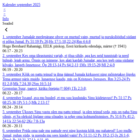
Kalender september 2025
<
>
Info
Seaded
1. september
Jumalale meelepärane ohver on murtud vaim, murtud ja purukslöödud südant
ei põlga Jumal. Ps 51:19
Ps 26;Hs 17:1-10,22-24;Rm 4:4-8
Hugo Bernhard Rahamägi, EELK piiskop, Eesti kirikuelu edendaja, märter († 1941)
06.17
-
20.23
2. september
Kes oma üleastumisi varjab, ei jõua sihile, aga kes neid tunnistab ja need
hülgab, leiab armu. Õnnis on inimene, kes alati kardab Jumalat, aga kes teeb oma südame
kõvaks, langeb õnnetusse. Õp 28:13-14
Ps 64:2-11;1Ms 19:15-26;Ml 2:4-9
06.19
-
20.20
3. september
Kõik on pattu teinud ja ilma jäänud Jumala kirkusest ning mõistetakse õigeks
Tema armust päris muidu, lunastuse kaudu, mis on Kristuses Jeesuses. Rm 3:23-24
Ps
81:2-8;Mk 7:24-30;2Sm 16:5-14
Gregorius Suur, paavst, kiriku õpetaja († 604)
1Ts 2:3-8;
06.22
-
20.17
4. september
Issand, ava mu huuled, et mu suu kuulutaks Sinu kiidetavust! Ps 51:17
Ps
68:25-36;1Pt 5:1-5;Mk 2:13-17
06.24
-
20.14
5. september
Üksnes Sinu vastu olen ma pattu teinud, ja olen teinud seda, mis on paha Sinu
silmis, et Sa oleksid õiglane oma sõnades ja selge oma kohtumõistmises. Ps 51:6
Ps 41:2-
14;Lk 22:54-62;2Kr 7:8-13a
06.26
-
20.11
6. september
Peida oma pale mu pattude eest ning kustuta kõik mu pahateod! Loo mulle,
Jumal, puhas süda, ja uuenda mu sees kindel vaim! Ps 51:11-12
Ps 19:2-15;Js 26:1-6;