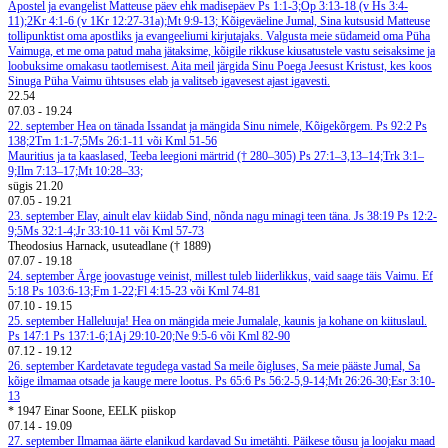
Apostel ja evangelist Matteuse päev ehk madisepäev
Ps 1:1-3;Õp 3:13-18 (v Hs 3:4-
11);2Kr 4:1-6 (v 1Kr 12:27-31a);Mt 9:9-13;
Kõigeväeline Jumal, Sina kutsusid Matteuse
tollipunktist oma apostliks ja evangeeliumi kirjutajaks. Valgusta meie südameid oma Püha
Vaimuga, et me oma patud maha jätaksime, kõigile rikkuse kiusatustele vastu seisaksime ja
loobuksime omakasu taotlemisest. Aita meil järgida Sinu Poega Jeesust Kristust, kes koos
Sinuga Püha Vaimu ühtsuses elab ja valitseb igavesest ajast igavesti.
22.54
07.03
-
19.24
22. september
Hea on tänada Issandat ja mängida Sinu nimele, Kõigekõrgem. Ps 92:2
Ps
138;2Tm 1:1-7;5Ms 26:1-11 või Kml 51-56
Mauritius ja ta kaaslased, Teeba leegioni märtrid († 280–305)
Ps 27:1–3,13–14;Trk 3:1–
9;Ilm 7:13–17;Mt 10:28–33;
sügis
21.20
07.05
-
19.21
23. september
Elav, ainult elav kiidab Sind, nõnda nagu minagi teen täna. Js 38:19
Ps 12:2-
9;5Ms 32:1-4;Jr 33:10-11 või Kml 57-73
Theodosius Harnack, usuteadlane († 1889)
07.07
-
19.18
24. september
Ärge joovastuge veinist, millest tuleb liiderlikkus, vaid saage täis Vaimu. Ef
5:18
Ps 103:6-13;Fm 1-22;Fl 4:15-23 või Kml 74-81
07.10
-
19.15
25. september
Halleluuja! Hea on mängida meie Jumalale, kaunis ja kohane on kiituslaul.
Ps 147:1
Ps 137:1-6;1Aj 29:10-20;Ne 9:5-6 või Kml 82-90
07.12
-
19.12
26. september
Kardetavate tegudega vastad Sa meile õigluses, Sa meie pääste Jumal, Sa
kõige ilmamaa otsade ja kauge mere lootus. Ps 65:6
Ps 56:2-5,9-14;Mt 26:26-30;Esr 3:10-
13
* 1947 Einar Soone, EELK piiskop
07.14
-
19.09
27. september
Ilmamaa äärte elanikud kardavad Su imetähti. Päikese tõusu ja loojaku maad