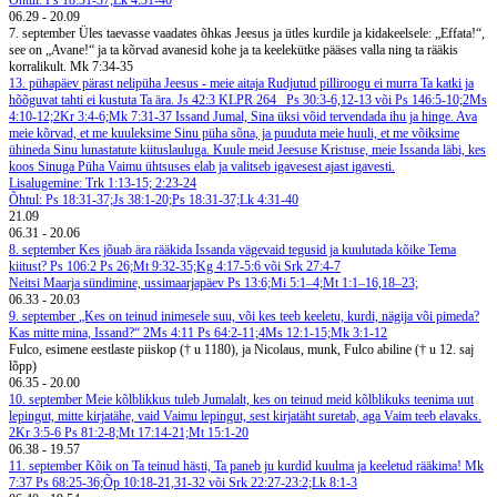
Õhtul: Ps 18:31-37;Lk 4:31-40
06.29
-
20.09
7. september
Üles taevasse vaadates õhkas Jeesus ja ütles kurdile ja kidakeelsele: „Effata!“,
see on „Avane!“ ja ta kõrvad avanesid kohe ja ta keelekütke pääses valla ning ta rääkis
korralikult. Mk 7:34-35
13. pühapäev pärast nelipüha
Jeesus - meie aitaja
Rudjutud pilliroogu ei murra Ta katki ja
hõõguvat tahti ei kustuta Ta ära. Js 42:3
KLPR 264
Ps 30:3-6,12-13 või Ps 146:5-10;2Ms
4:10-12;2Kr 3:4-6;Mk 7:31-37
Issand Jumal, Sina üksi võid tervendada ihu ja hinge. Ava
meie kõrvad, et me kuuleksime Sinu püha sõna, ja puuduta meie huuli, et me võiksime
ühineda Sinu lunastatute kiituslauluga. Kuule meid Jeesuse Kristuse, meie Issanda läbi, kes
koos Sinuga Püha Vaimu ühtsuses elab ja valitseb igavesest ajast igavesti.
Lisalugemine: Trk 1:13-15; 2:23-24
Õhtul: Ps 18:31-37;Js 38:1-20;Ps 18:31-37;Lk 4:31-40
21.09
06.31
-
20.06
8. september
Kes jõuab ära rääkida Issanda vägevaid tegusid ja kuulutada kõike Tema
kiitust? Ps 106:2
Ps 26;Mt 9:32-35;Kg 4:17-5:6 või Srk 27:4-7
Neitsi Maarja sündimine, ussimaarjapäev
Ps 13:6;Mi 5:1–4;Mt 1:1–16,18–23;
06.33
-
20.03
9. september
„Kes on teinud inimesele suu, või kes teeb keeletu, kurdi, nägija või pimeda?
Kas mitte mina, Issand?“ 2Ms 4:11
Ps 64:2-11;4Ms 12:1-15;Mk 3:1-12
Fulco, esimene eestlaste piiskop († u 1180), ja Nicolaus, munk, Fulco abiline († u 12. saj
lõpp)
06.35
-
20.00
10. september
Meie kõlblikkus tuleb Jumalalt, kes on teinud meid kõlblikuks teenima uut
lepingut, mitte kirjatähe, vaid Vaimu lepingut, sest kirjatäht suretab, aga Vaim teeb elavaks.
2Kr 3:5-6
Ps 81:2-8;Mt 17:14-21;Mt 15:1-20
06.38
-
19.57
11. september
Kõik on Ta teinud hästi, Ta paneb ju kurdid kuulma ja keeletud rääkima! Mk
7:37
Ps 68:25-36;Õp 10:18-21,31-32 või Srk 22:27-23:2;Lk 8:1-3