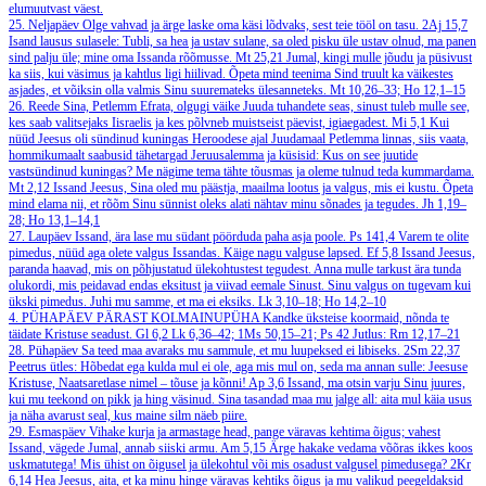
elumuutvast väest.
25. Neljapäev
Olge vahvad ja ärge laske oma käsi lõdvaks, sest teie tööl on tasu.
2Aj 15,7
Isand lausus sulasele: Tubli, sa hea ja ustav sulane, sa oled pisku üle ustav olnud, ma panen
sind palju üle; mine oma Issanda rõõmusse.
Mt 25,21
Jumal, kingi mulle jõudu ja püsivust
ka siis, kui väsimus ja kahtlus ligi hiilivad. Õpeta mind teenima Sind truult ka väikestes
asjades, et võiksin olla valmis Sinu suuremateks ülesanneteks.
Mt 10,26–33; Ho 12,1–15
26. Reede
Sina, Petlemm Efrata, olgugi väike Juuda tuhandete seas, sinust tuleb mulle see,
kes saab valitsejaks Iisraelis ja kes põlvneb muistseist päevist, igiaegadest.
Mi 5,1
Kui
nüüd Jeesus oli sündinud kuningas Heroodese ajal Juudamaal Petlemma linnas, siis vaata,
hommikumaalt saabusid tähetargad Jeruusalemma ja küsisid: Kus on see juutide
vastsündinud kuningas? Me nägime tema tähte tõusmas ja oleme tulnud teda kummardama.
Mt 2,12
Issand Jeesus, Sina oled mu päästja, maailma lootus ja valgus, mis ei kustu. Õpeta
mind elama nii, et rõõm Sinu sünnist oleks alati nähtav minu sõnades ja tegudes.
Jh 1,19–
28; Ho 13,1–14,1
27. Laupäev
Issand, ära lase mu südant pöörduda paha asja poole.
Ps 141,4
Varem te olite
pimedus, nüüd aga olete valgus Issandas. Käige nagu valguse lapsed.
Ef 5,8
Issand Jeesus,
paranda haavad, mis on põhjustatud ülekohtustest tegudest. Anna mulle tarkust ära tunda
olukordi, mis peidavad endas eksitust ja viivad eemale Sinust. Sinu valgus on tugevam kui
ükski pimedus. Juhi mu samme, et ma ei eksiks.
Lk 3,10–18; Ho 14,2–10
4. PÜHAPÄEV PÄRAST KOLMAINUPÜHA
Kandke üksteise koormaid, nõnda te
täidate Kristuse seadust.
Gl 6,2
Lk 6,36–42; 1Ms 50,15–21; Ps 42
Jutlus: Rm 12,17–21
28. Pühapäev
Sa teed maa avaraks mu sammule, et mu luupeksed ei libiseks.
2Sm 22,37
Peetrus ütles: Hõbedat ega kulda mul ei ole, aga mis mul on, seda ma annan sulle: Jeesuse
Kristuse, Naatsaretlase nimel – tõuse ja kõnni!
Ap 3,6
Issand, ma otsin varju Sinu juures,
kui mu teekond on pikk ja hing väsinud. Sina tasandad maa mu jalge all: aita mul käia usus
ja näha avarust seal, kus maine silm näeb piire.
29. Esmaspäev
Vihake kurja ja armastage head, pange väravas kehtima õigus; vahest
Issand, vägede Jumal, annab siiski armu.
Am 5,15
Ärge hakake vedama võõras ikkes koos
uskmatutega! Mis ühist on õigusel ja ülekohtul või mis osadust valgusel pimedusega?
2Kr
6,14
Hea Jeesus, aita, et ka minu hinge väravas kehtiks õigus ja mu valikud peegeldaksid