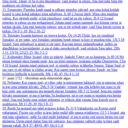
Sinu poole. Tänan, et Sa ei otsi täiuslikkust, vaid avatust ja siirust. Aita mul tulla Sinu ette
usalduses nii rõõmus kui valus.
15. Esmaspäev
Pimedus katab maad ja pilkane pimedus rahvaid, aga sinu kohal koidab
Issand ja sinu kohal nähakse tema auhiilgust.
Js 60,2
Jeesus ütleb: Mina olen maailma
valgus. Kes järgneb mulle, ei käi pimeduses, vaid tal on elu valgus.
Jh 8,12
Issand,
pimedus ja valgus on mu teekaaslased. Juhata mind samm-sammult, kui kõnnin varjus ja
kardan eksida. Aita mul igatseda valgust, mis ei ole pelgalt päev, vaid Sinu ligiolu soojus ja
kirkus.
Õp 9,1–10; Ho 2,16–25
16. Teisipäev
Issanda kartuses on tugeva lootus.
Õp 14,26
Ükski, kes on sündinud
Jumalast, ei tee pattu, sest Jumalast sünnitatu hoiab ennast ja kuri ei puuduta teda.
1Jh 5,18
Issand, Sinu pühadusel ja armul ei ole piire. Kasvata minus südamehoiakut, milles on
alandlikkust ja lugupidamist, et ma ei elaks enesekeskselt, vaid otsiksin Sinu tahet.
2Ms
2,11–15(16–22)23–25; Ho 3,1–5
17. Kolmapäev
Mina, Issand, olen su päästja, Jaakobi Vägev on su lunastaja.
Js 60,16
Me
oleme lootnud elava Jumala peale, kes on kõigi inimeste, iseäranis usklike Õnnistegija.
1Tm
4,10
Issand, kinnita mind raskuste teel, et sünniks selgus ja lähedus Sinuga. Tänan Sind, et
mu vaev ei ole tühine ja võitlus asjatu. Kui panen oma lootuse üksnes Sinule, on Sinu
hoolitsus külluslik ja kuninglik.
Mk 1,40–45; Ho 4,1–14
17. juuni 1722 – Herrnhuti asula ehitustööde algus
18. Neljapäev
Kui vaarao nägi, et vihm, rahe ja müristamine lakkasid, siis ta patustas edasi
ja tegi oma südame kõvaks.
2Ms 9,34
Vaadake, vennad, kas ehk kellelgi teie seast ei ole
kuri süda, mis uskmatuses ära taganeb elavast Jumalast.
Hb 3,12
Issand, hoia mu südant
kõvaks muutumast, et ma ei harjuks Su headusega, nii et see enam ei puuduta ega liiguta
mind. Aita mul hoida oma südant pehmena, et võiksin alati vastata Sinu kutsele usu ja
usaldusega.
Mt 15,29–39; Ho 5,8–15
19. Reede
Sa asetasid mu jalad avarasse kohta.
Ps 31,9
Vabaduseks on Kristus meid
vabastanud. Püsige siis selles ja ärge laske endid jälle panna orjaikkesse.
Gl 5,1
Issand, aita
mul käia vabaduses, mille Sa oled mulle kinkinud, et ma ei seoks end uuesti hirmu ega süü
ahelatega. Õpeta mind elama Sinu tõe valguses, kus südames valitseb rahu ja hing saab
hingata vabalt.
Jh 6,37–40(41–46); Ho 6,1–6