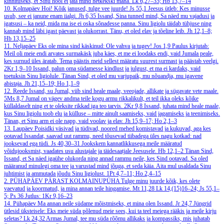
kinnituseks, et Sinu hool ei jäta mind hetkekski maha.
Lk 6,27–35; Hb 13,7–14
10. Kolmapäev
Hoi! Kõik janused, tulge vee juurde!
Js 55,1
Jeesus ütleb: Kes minusse
usub, see ei janune enam iialgi.
Jh 6,35
Issand, Sina tunned mind, Sa näed mu vajadusi ja
igatsusi – ka neid, mida ma ise ei oska sõnadesse panna. Sinu ligiolu täidab tühjuse ning
kannab mind läbi igast päevast ja olukorrast. Tänu, et oled elav ja tõeline leib.
Jh 12,1–8;
Hb 13,15–25
11. Neljapäev
Eks ole mina sind käskinud: Ole vahva ja tugev!
Jos 1,9
Paulus kirjutab:
Meil oli meie endi arvates surmakäsk juba käes, et me ei loodaks endi, vaid Jumala peale,
kes surnud üles äratab. Tema päästis meid sellest määratu suurest surmast ja päästab veelgi.
2Kr 1,9–10
Issand, palun oma südamesse kindlust ja julgust, et ma ei kardaks, vaid
toetuksin Sinu ligiolule. Tänan Sind, et oled mu varjupaik, mu nõuandja, mu igavene
abistaja.
Jh 21,15–19; Ho 1,1–9
12. Reede
Issand, su Jumal, viib sind heale maale, veeojade, allikate ja sügavate vete maale.
5Ms 8,7
Jumal on vägev andma teile kogu armu rikkalikult, et teil ikka oleks kõike
küllaldaselt ning et te oleksite rikkad iga teo tarvis.
2Kr 9,8
Issand, juhata mind heale maale,
kus Sinu ligiolu toob elu ja külluse – mitte ainult saamiseks, vaid jagamiseks ja teenimiseks.
Tänan, et Sinu arm ei ole napp, vaid voolav ja elav.
Jh 15,9–17; Ho 2,1–3
13. Laupäev
Poisidki väsivad ja tüdivad, noored mehed komistavad ja kukuvad, aga kes
ootavad Issandat, saavad uut rammu, need tõusevad tiibadega üles nagu kotkad: nad
jooksevad ega tüdi.
Js 40,30–31
Jookskem kannatlikkusega meile määratud
võidujooksmist, vaadates usu alustajale ja täidesaatjale Jeesusele.
Hb 12,1–2
Tänan Sind,
Issand, et Sa näed igaühe olukorda ning annad rammu neile, kes Sind ootavad. Sa oled
määranud minulegi oma tee ja varustad mind jõuga, et seda käia. Aita mul usaldada Sinu
juhtimist ja ammutada jõudu Sinu ligiolust.
1Pt 4,7–11; Ho 2,4–15
2. PÜHAPÄEV PÄRAST KOLMAINUPÜHA
Tulge minu juurde kõik, kes olete
vaevatud ja koormatud, ja mina annan teile hingamise.
Mt 11,28
Lk 14,(15)16–24; Js 55,1–
5; Ps 36
Jutlus: 1Kr 9,16–23
14. Pühapäev
Ma annan neile südame mõistmiseks, et mina olen Issand.
Jr 24,7
Jüngrid
ütlesid üksteisele: Eks meie süda põlenud meie sees, kui ta teel meiega rääkis ja meile kirju
seletas?
Lk 24,32
Armas Jumal, tee mu süda rõõmu allikaks ja kompassiks, mis juhatab