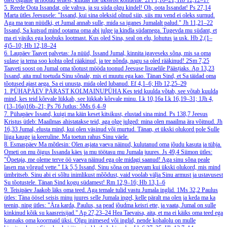
oled õiglane ja hoolid sellest, kuidas me üksteist kohtleme.
2Pt 1,16–21; Hb 12,12–17
5. Reede
Oota Issandat, ole vahva, ja su süda olgu kindel! Oh, oota Issandat!
Ps 27,14
Marta ütles Jeesusele: "Issand, kui sina oleksid olnud siin, siis mu vend ei oleks surnud.
Aga ma tean nüüdki, et Jumal annab sulle, mida sa iganes Jumalalt palud."
Jh 11,21–22
Issand, Sa kutsud mind ootama oma abi julge ja kindla südamega. Tugevda mu südant, et
ma ei väsiks ega loobuks lootmast. Kus oled Sina, seal on elu, lohutus ja usk.
Hb 2,(1–
4)5–10; Hb 12,18–24
6. Laupäev
Taavet palvetas: Ja nüüd, Issand Jumal, kinnita igaveseks sõna, mis sa oma
sulase ja tema soo kohta oled rääkinud, ja tee nõnda, nagu sa oled rääkinud!
2Sm 7,25
Taaveti soost on Jumal oma tõotust mööda toonud Jeesuse Iisraelile Päästjaks.
Ap 13,23
Issand, aita mul toetuda Sinu sõnale, mis ei muutu ega kao. Tänan Sind, et Sa täidad oma
tõotused ajast aega. Sa ei unusta, mida oled lubanud.
Ef 4,1–6; Hb 12,25–29
1. PÜHAPÄEV PÄRAST KOLMAINUPÜHA
Kes teid kuulda võtab, see võtab kuulda
mind, kes teid kõrvale lükkab, see lükkab kõrvale minu.
Lk 10,16a
Lk 16,19–31; 1Jh 4,
(13–16a)16b–21; Ps 76
Jutlus: 5Ms 6,4–9
7. Pühapäev
Issand, kuigi ma käin keset kitsikust, elustad sina mind.
Ps 138,7
Jeesus
Kristus ütleb: Maailmas ahistatakse teid, aga olge julged: mina olen maailma ära võitnud.
Jh
16,33
Jumal, elusta mind, kui olen väsinud või murtud. Tänan, et ükski olukord pole Sulle
liiga kauge ja keeruline. Ma toetun rahus Sinu väele.
8. Esmaspäev
Ma mõtlesin: Olen asjata vaeva näinud, kulutanud oma jõudu kasuta ja tühja.
Ometi on mu õigus Issanda käes ja mu töötasu mu Jumala juures.
Js 49,4
Siimon ütles:
"Õpetaja, me oleme terve öö vaeva näinud ega ole midagi saanud! Aga sinu sõna peale
lasen ma võrgud vette."
Lk 5,5
Issand, Sinu sõna on tugevam kui ükski olukord, mis mind
ümbritseb. Sinu abi ei sõltu inimlikust mõõdust, vaid voolab välja Sinu armust ja ustavusest
Su tõotustele. Tänan Sind kogu südamest!
Rm 12,9–16; Hb 13,1–6
9. Teisipäev
Jaakob läks oma teed. Aga temale tulid vastu Jumala inglid.
1Ms 32,2
Paulus
ütles: Täna öösel seisis minu juures selle Jumala ingel, kelle päralt ma olen ja keda ma ka
teenin, ning ütles: "Ära karda, Paulus, sa pead jõudma keisri ette, ja vaata, Jumal on sulle
kinkinud kõik su kaasreisijad."
Ap 27,23–24
Hea Taevaisa, aita, et ma ei käiks oma teed ega
kannaks oma koormaid üksi. Olgu inimesed või inglid, nende kohalolu on mulle