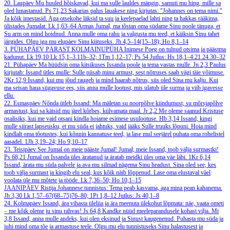
20. Laupäev
Mu huuled hõiskavad, kui ma sulle lauldes mängin, samuti mu hing, mille sa
oled lunastanud.
Ps 71,23
Sakarias palus lauakese ning kirjutas: "Johannes on tema nimi."
Ja kõik imestasid. Aga otsekohe läksid ta suu ja keelepaelad lahti ning ta hakkas rääkima,
ülistades Jumalat.
Lk 1,63–64
Armas Jumal, ma tõstan oma südame Sinu poole tänuga, et
Su arm on mind hoidnud. Anna mulle oma rahu ja valgusta mu teed, et käiksin Sinu tahet
järgides. Olgu iga mu elupäev Sinu kiituseks.
Jh 4,5–14(15–18); Ho 8,1–14
3. PÜHAPÄEV PÄRAST KOLMAINUPÜHA
Inimese Poeg on tulnud otsima ja päästma
kadunut.
Lk 19,10
Lk 15,1–3.11b–32; 1Tm 1,12–17; Ps 54
Jutlus: Hs 18,1–4.21.24.30–32
21. Pühapäev
Ma hüüdsin oma kitsikuses Issanda poole ja tema vastas mulle.
Jn 2,3
Paulus
kirjutab: Issand ütles mulle: Sulle piisab minu armust, sest nõtruses saab vägi täie võimuse.
2Kr 12,9
Issand, kui mu jõud raugeb ja mind haarab nõtrus, siis oled Sina mu kalju. Kui
ma seisan haua sügavuse ees, siis anna mulle lootust, mis ulatub üle surma ja viib igavesse
ellu.
22. Esmaspäev
Nõnda ütleb Issand: Ma mäletan su noorpõlve kiindumust, su mõrsjapõlve
armastust, kui sa käisid mu järel kõrbes, külvamata maal.
Jr 2,2
Me oleme saanud Kristuse
osalisiks, kui me vaid otsani kindla hoiame esimese usulootuse.
Hb 3,14
Issand, kingi
mulle siirast lapseusku, et mu süda ei jahtuks, vaid jääks Sulle truuks lõpuni. Hoia mind
kindlalt oma tõotustes, kui kõnnin kannatuse teed, ja lase mul seejärel puhata oma rohelistel
aasadel.
1Jh 3,19–24; Ho 9,10–17
23. Teisipäev
See Jumal on meie pääste Jumal! Jumal, meie Issand, toob välja surmastki!
Ps 68,21
Jumal on Issanda üles äratanud ja äratab meidki üles oma väe läbi.
1Kr 6,14
Issand, ärata mu süda palvele ja ava mu silmad nägema Sinu headust. Sina oled see, kes
toob välja surmast ja kingib elu seal, kus kõik näib lõppenud. Lase oma elustaval väel
voolata üle mu mõtete ja tööde.
Lk 7,36–50; Ho 10,1–15
JAANIPÄEV
Ristija Johannese tunnistus: Tema peab kasvama, aga mina pean kahanema.
Jh 3,30
Lk 1,57–67(68–75)76–80; 1Pt 1,8–12
Jutlus: Js 40,1–8
24. Kolmapäev
Issand, ära vihasta üleliia ja ära meenuta ülekohut lõpmata: näe, vaata ometi
– me kõik oleme ju sinu rahvas!
Js 64,8
Kandke nüüd meeleparandusele kohast vilja.
Mt
3,8
Issand, anna mulle andeks, kui olen eksinud ja Sinust kaugenenud. Puhasta mu süda ja
juhi mind oma tõe ja armastuse teele. Olgu mu elu tunnistuseks Sinu halastusest ja