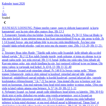
Kalender juuni 2026
<
>
Info
Seaded
JUUNI
KUU LOOSUNG: Pidage meeles vange, nagu te oleksite kaasvangid, ja kurja
kannatajaid, sest ka teie olete alles maises ihus.
Hb 13,3
1. Esmaspäev
Jumala sõna ma kiidan, Issanda sõna ma kiidan.
Ps 56,11
Sõna sai lihaks ja
elas meie keskel, ja me nägime tema au kui Isast ainusündinud Poja au, täis armu ja tõde.
Jh
1,14
Issand Jeesus, aita mul taibata tõde ja ava mu süda tänulikkusele. Ära lase oma
sõnadel jääda pelgalt tekstiks, vaid tee neist mu elu muutev vägi.
2Ms 3,13–20; Hb 11,23–
31
2. Teisipäev
Boas ütles Rutile: "Täielik palk tulgu sulle Issandalt, kelle tiibade alla sa oled
tulnud varjule."
Rt 2,12
Kes tuleb Jumala juurde, peab uskuma, et tema on olemas ja et ta
annab palga neile, kes teda otsivad.
Hb 11,6
Jumal, leidku mu süda rahu Sinu tiibade all.
Kasvata minus usku, mis püsib kindlana ka siis, kui vastused viibivad ja tee on hämar. Ole
minu valgus ja varjupaik igal hetkel.
Js 43,8–13; Hb 11,32–40
3. Kolmapäev
Issand avab pimedate silmad.
Ps 146,8
Ja Jeesus vastas neile: "Minge,
teatage Johannesele, mida te olete näinud ja kuulnud: pimedad näevad jälle, jalutud
kõnnivad, pidalitõbised saavad puhtaks ja kurdid kuulevad, surnud ärkavad üles, vaestele
kuulutatakse rõõmusõnumit."
Lk 7,22
Isa taevas, Sina äratad ellu usu ja lootuse seal, kus
need on kustumas. Aita mul märgata Sinu head tööd minu ümber ja minus endas. Olgu mu
süda ja käed valmis aitama oma ligimest.
Js 57,14–16; Hb 12,1–11
4. Neljapäev
Issand, su Jumal, annab sulle ülikülluses head kõigis su kätetöis.
5Ms 30,9
Et
ükski teist ei teeks ülekohut ega petaks oma venda asjaajamises, sest et Issand on
kättemaksja kõigi niisuguste asjade eest.
1Ts 4,6
Issand, puhasta mu süda halbadest
mõtetest ja hoia mind eksimast, et mu teod oleksid ausad ja läbipaistvad. Tänan Sind, et