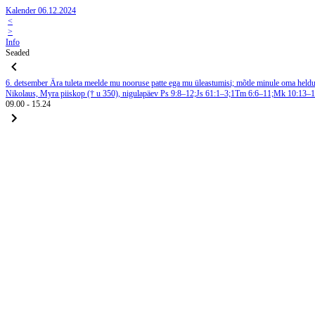
Kalender 06.12.2024
<
>
Info
Seaded
6. detsember
Ära tuleta meelde mu nooruse patte ega mu üleastumisi; mõtle minule oma heldus
Nikolaus, Myra piiskop († u 350), nigulapäev
Ps 9:8–12;Js 61:1–3;1Tm 6:6–11;Mk 10:13–1
09.00
-
15.24