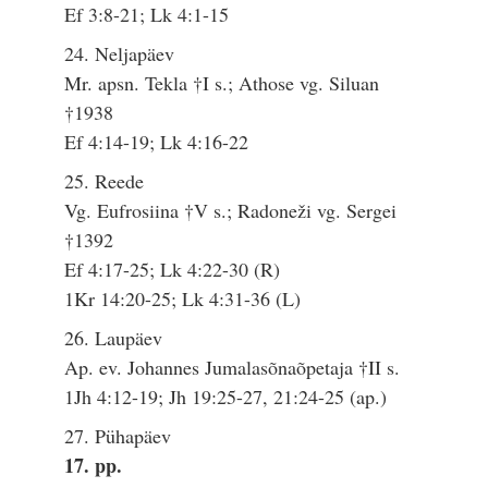
Ef 3:8-21; Lk 4:1-15
24. Neljapäev
Mr. apsn. Tekla †I s.; Athose vg. Siluan
†1938
Ef 4:14-19; Lk 4:16-22
25. Reede
Vg. Eufrosiina †V s.; Radoneži vg. Sergei
†1392
Ef 4:17-25; Lk 4:22-30 (R)
1Kr 14:20-25; Lk 4:31-36 (L)
26. Laupäev
Ap. ev. Johannes Jumalasõnaõpetaja †II s.
1Jh 4:12-19; Jh 19:25-27, 21:24-25 (ap.)
27. Pühapäev
17. pp.