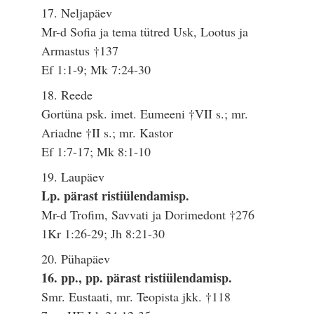
17. Neljapäev
Mr-d Sofia ja tema tütred Usk, Lootus ja
Armastus †137
Ef 1:1-9; Mk 7:24-30
18. Reede
Gortüna psk. imet. Eumeeni †VII s.; mr.
Ariadne †II s.; mr. Kastor
Ef 1:7-17; Mk 8:1-10
19. Laupäev
Lp. pärast ristiülendamisp.
Mr-d Trofim, Savvati ja Dorimedont †276
1Kr 1:26-29; Jh 8:21-30
20. Pühapäev
16. pp., pp. pärast ristiülendamisp.
Smr. Eustaati, mr. Teopista jkk. †118