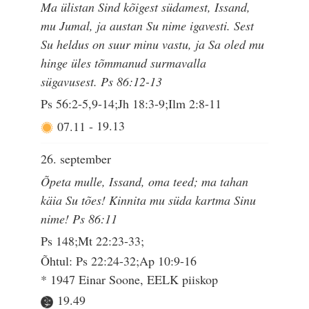
Ma ülistan Sind kõigest südamest, Issand,
mu Jumal, ja austan Su nime igavesti. Sest
Su heldus on suur minu vastu, ja Sa oled mu
hinge üles tõmmanud surmavalla
sügavusest. Ps 86:12-13
Ps 56:2-5,9-14;Jh 18:3-9;Ilm 2:8-11
07.11
-
19.13
26. september
Õpeta mulle, Issand, oma teed; ma tahan
käia Su tões! Kinnita mu süda kartma Sinu
nime! Ps 86:11
Ps 148;Mt 22:23-33;
Õhtul: Ps 22:24-32;Ap 10:9-16
* 1947 Einar Soone, EELK piiskop
19.49