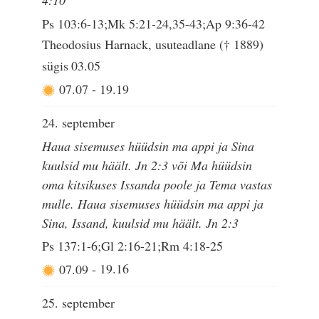
4:10
Ps 103:6-13;Mk 5:21-24,35-43;Ap 9:36-42
Theodosius Harnack, usuteadlane († 1889)
sügis
03.05
07.07
-
19.19
24. september
Haua sisemuses hüüdsin ma appi ja Sina
kuulsid mu häält. Jn 2:3 või Ma hüüdsin
oma kitsikuses Issanda poole ja Tema vastas
mulle. Haua sisemuses hüüdsin ma appi ja
Sina, Issand, kuulsid mu häält. Jn 2:3
Ps 137:1-6;Gl 2:16-21;Rm 4:18-25
07.09
-
19.16
25. september