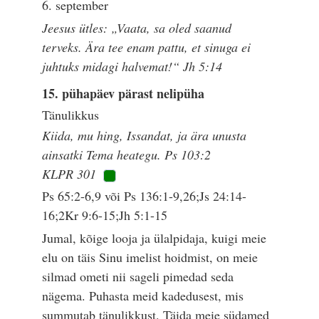
6. september
Jeesus ütles: „Vaata, sa oled saanud
terveks. Ära tee enam pattu, et sinuga ei
juhtuks midagi halvemat!“ Jh 5:14
15. pühapäev pärast nelipüha
Tänulikkus
Kiida, mu hing, Issandat, ja ära unusta
ainsatki Tema heategu. Ps 103:2
KLPR 301
Ps 65:2-6,9 või Ps 136:1-9,26;Js 24:14-
16;2Kr 9:6-15;Jh 5:1-15
Jumal, kõige looja ja ülalpidaja, kuigi meie
elu on täis Sinu imelist hoidmist, on meie
silmad ometi nii sageli pimedad seda
nägema. Puhasta meid kadedusest, mis
summutab tänulikkust. Täida meie südamed