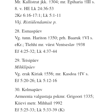
Mr. Kallistrat jkk. †304; mr. Epiharia †III s.
8. v. HE Lk 24:36-53
2Kr 6:16-17:1; Lk 5:1-11
Vkj. Ristiülendamise p.
28. Esmaspäev
Vg. tunn. Hariton †350; prh. Baaruk †VI s.
eKr.; Tšehhi mr. vürst Ventseslav †938
Ef 4:25-32; Lk 4:37-44
29. Teisipäev
Mihklipäev
Vg. erak Kiriak †556; mr. Kasdoa †IV s.
Ef 5:20-26; Lk 5:12-16
30. Kolmapäev
Armeenia valgustaja pskmr. Grigoori †335;
Kiievi metr. Mihhail †992
Ef 5:25-33; Lk 5:33-39 (K)