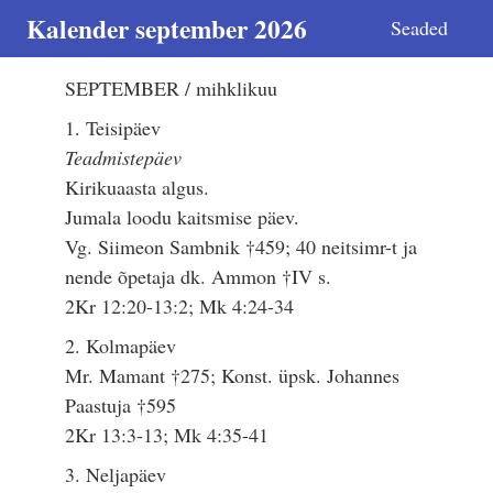
Kalender september 2026
Seaded
SEPTEMBER / mihklikuu
1. Teisipäev
Teadmistepäev
Kirikuaasta algus.
Jumala loodu kaitsmise päev.
Vg. Siimeon Sambnik †459; 40 neitsimr-t ja
nende õpetaja dk. Ammon †IV s.
2Kr 12:20-13:2; Mk 4:24-34
2. Kolmapäev
Mr. Mamant †275; Konst. üpsk. Johannes
Paastuja †595
2Kr 13:3-13; Mk 4:35-41
3. Neljapäev