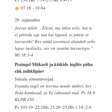
07.18
-
19.04
29. september
Jeesus ütleb: „Tõesti, ma ütlen teile, kui te
ei pöördu ega saa kui lapsed, ei pääse te
taevariiki! Kes nüüd iseennast alandab selle
lapse taoliseks, see on suurim taevariigis."
Mt 18:3-4
Peaingel Miikaeli ja kõikide inglite püha
ehk mihklipäev
Jumala sõnumitoojad
Issanda ingel on leerina nende ümber, kes
Teda kardavad, ja Ta vabastab nad. Ps 34:8
KLPR 150
Ps 103:19–22;2Ms 23:20–23;Hb 1:14–2:4