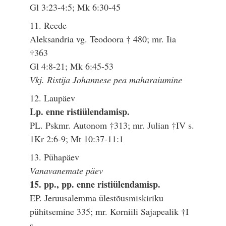
Gl 3:23-4:5; Mk 6:30-45
11. Reede
Aleksandria vg. Teodoora † 480; mr. Iia
†363
Gl 4:8-21; Mk 6:45-53
Vkj. Ristija Johannese pea maharaiumine
12. Laupäev
Lp. enne ristiülendamisp.
PL. Pskmr. Autonom †313; mr. Julian †IV s.
1Kr 2:6-9; Mt 10:37-11:1
13. Pühapäev
Vanavanemate päev
15. pp., pp. enne ristiülendamisp.
EP. Jeruusalemma ülestõusmiskiriku
pühitsemine 335; mr. Korniili Sajapealik †I
s.