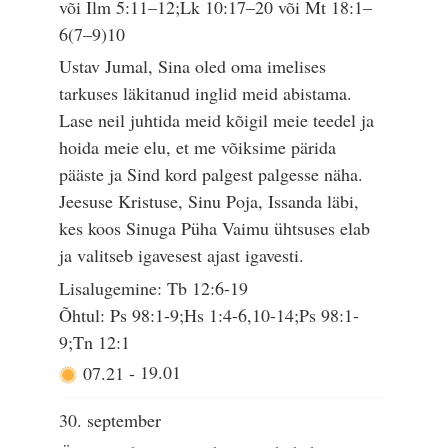
või Ilm 5:11–12;Lk 10:17–20 või Mt 18:1–
6(7–9)10
Ustav Jumal, Sina oled oma imelises
tarkuses läkitanud inglid meid abistama.
Lase neil juhtida meid kõigil meie teedel ja
hoida meie elu, et me võiksime pärida
pääste ja Sind kord palgest palgesse näha.
Jeesuse Kristuse, Sinu Poja, Issanda läbi,
kes koos Sinuga Püha Vaimu ühtsuses elab
ja valitseb igavesest ajast igavesti.
Lisalugemine: Tb 12:6-19
Õhtul: Ps 98:1-9;Hs 1:4-6,10-14;Ps 98:1-
9;Tn 12:1
07.21
-
19.01
30. september