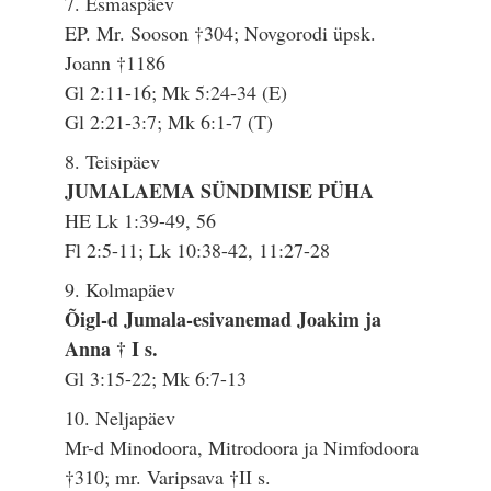
7. Esmaspäev
EP. Mr. Sooson †304; Novgorodi üpsk.
Joann †1186
Gl 2:11-16; Mk 5:24-34 (E)
Gl 2:21-3:7; Mk 6:1-7 (T)
8. Teisipäev
JUMALAEMA SÜNDIMISE PÜHA
HE Lk 1:39-49, 56
Fl 2:5-11; Lk 10:38-42, 11:27-28
9. Kolmapäev
Õigl-d Jumala-esivanemad Joakim ja
Anna † I s.
Gl 3:15-22; Mk 6:7-13
10. Neljapäev
Mr-d Minodoora, Mitrodoora ja Nimfodoora
†310; mr. Varipsava †II s.