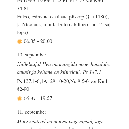
Ps 103:6-13;Fm 1-22;Fl 4:15-23 või Kml
74-81
Fulco, esimene eestlaste piiskop († u 1180),
ja Nicolaus, munk, Fulco abiline († u 12. saj
lõpp)
06.35
-
20.00
10. september
Halleluuja! Hea on mängida meie Jumalale,
kaunis ja kohane on kiituslaul. Ps 147:1
Ps 137:1-6;1Aj 29:10-20;Ne 9:5-6 või Kml
82-90
06.37
-
19.57
11. september
Minu süüteod on minust vägevamad, aga
meie üleastumised annad Sina andeks.