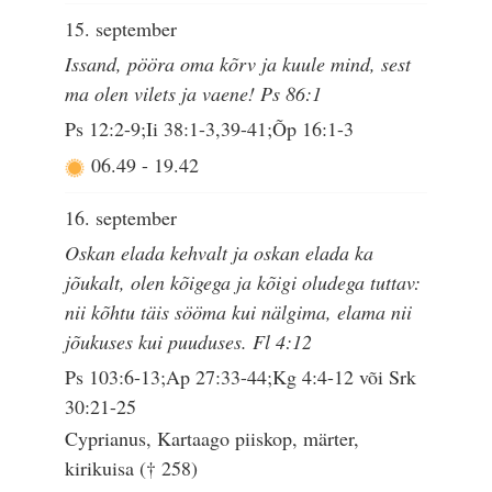
15. september
Issand, pööra oma kõrv ja kuule mind, sest
ma olen vilets ja vaene! Ps 86:1
Ps 12:2-9;Ii 38:1-3,39-41;Õp 16:1-3
06.49
-
19.42
16. september
Oskan elada kehvalt ja oskan elada ka
jõukalt, olen kõigega ja kõigi oludega tuttav:
nii kõhtu täis sööma kui nälgima, elama nii
jõukuses kui puuduses. Fl 4:12
Ps 103:6-13;Ap 27:33-44;Kg 4:4-12 või Srk
30:21-25
Cyprianus, Kartaago piiskop, märter,
kirikuisa († 258)