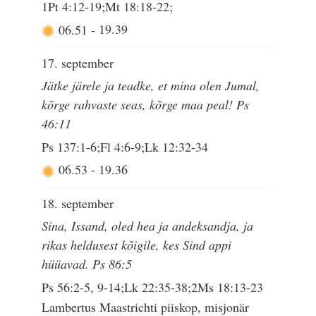
1Pt 4:12-19;Mt 18:18-22;
06.51
-
19.39
17. september
Jätke järele ja teadke, et mina olen Jumal,
kõrge rahvaste seas, kõrge maa peal! Ps
46:11
Ps 137:1-6;Fl 4:6-9;Lk 12:32-34
06.53
-
19.36
18. september
Sina, Issand, oled hea ja andeksandja, ja
rikas heldusest kõigile, kes Sind appi
hüüavad. Ps 86:5
Ps 56:2-5, 9-14;Lk 22:35-38;2Ms 18:13-23
Lambertus Maastrichti piiskop, misjonär