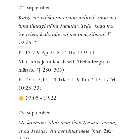
22. september
Kuigi mu nahka on nõnda nülitud, saan ma
ilma ihutagi näha Jumalat, Teda, keda ma
ise näen, keda näevad mu oma silmad. Ii
19:26-27
Ps 12:2-9;Ap 21:8-14;Ho 13:9-14
Mauritius ja ta kaaslased, Teeba leegioni
märtrid († 280–305)
Ps 27:1–3,13–14;Trk 3:1–9;Ilm 7:13–17;Mt
10:28–33;
07.05
-
19.22
23. september
Me kanname alati oma ihus Jeesuse surma,
et ka Jeesuse elu avalduks meie ihus. 2Kr