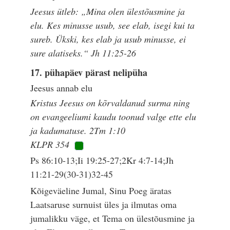
Jeesus ütleb: „Mina olen ülestõusmine ja
elu. Kes minusse usub, see elab, isegi kui ta
sureb. Ükski, kes elab ja usub minusse, ei
sure alatiseks.“ Jh 11:25-26
17. pühapäev pärast nelipüha
Jeesus annab elu
Kristus Jeesus on kõrvaldanud surma ning
on evangeeliumi kaudu toonud valge ette elu
ja kadumatuse. 2Tm 1:10
KLPR 354
Ps 86:10-13;Ii 19:25-27;2Kr 4:7-14;Jh
11:21-29(30-31)32-45
Kõigeväeline Jumal, Sinu Poeg äratas
Laatsaruse surnuist üles ja ilmutas oma
jumalikku väge, et Tema on ülestõusmine ja