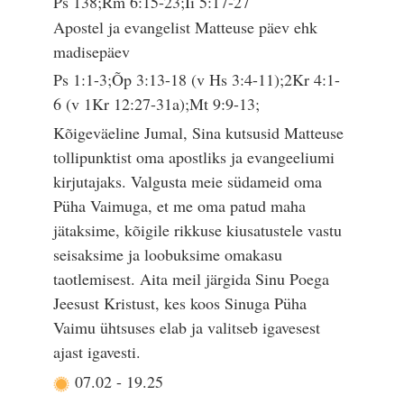
Ps 138;Rm 6:15-23;Ii 5:17-27
Apostel ja evangelist Matteuse päev ehk
madisepäev
Ps 1:1-3;Õp 3:13-18 (v Hs 3:4-11);2Kr 4:1-
6 (v 1Kr 12:27-31a);Mt 9:9-13;
Kõigeväeline Jumal, Sina kutsusid Matteuse
tollipunktist oma apostliks ja evangeeliumi
kirjutajaks. Valgusta meie südameid oma
Püha Vaimuga, et me oma patud maha
jätaksime, kõigile rikkuse kiusatustele vastu
seisaksime ja loobuksime omakasu
taotlemisest. Aita meil järgida Sinu Poega
Jeesust Kristust, kes koos Sinuga Püha
Vaimu ühtsuses elab ja valitseb igavesest
ajast igavesti.
07.02
-
19.25