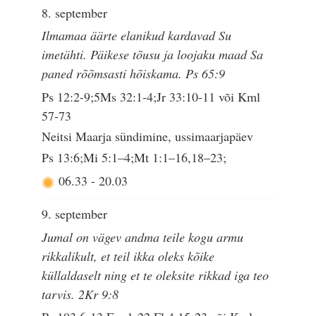
8. september
Ilmamaa äärte elanikud kardavad Su
imetähti. Päikese tõusu ja loojaku maad Sa
paned rõõmsasti hõiskama. Ps 65:9
Ps 12:2-9;5Ms 32:1-4;Jr 33:10-11 või Kml
57-73
Neitsi Maarja sündimine, ussimaarjapäev
Ps 13:6;Mi 5:1–4;Mt 1:1–16,18–23;
06.33
-
20.03
9. september
Jumal on vägev andma teile kogu armu
rikkalikult, et teil ikka oleks kõike
küllaldaselt ning et te oleksite rikkad iga teo
tarvis. 2Kr 9:8