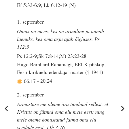
Ef 5:33-6:9; Lk 6:12-19 (N)
1. september
Õnnis on mees, kes on armuline ja annab
laenuks, kes oma asju ajab õigluses. Ps
112:5
Ps 12:2-9;Sk 7:8-14;Mt 23:23-28
Hugo Bernhard Rahamägi, EELK piiskop,
Eesti kirikuelu edendaja, märter († 1941)
06.17
-
20.24
2. september
Armastuse me oleme ära tundnud sellest, et
Kristus on jätnud oma elu meie eest; ning
meie oleme kohustatud jätma oma elu
vendade eest. 1Jh 3:16