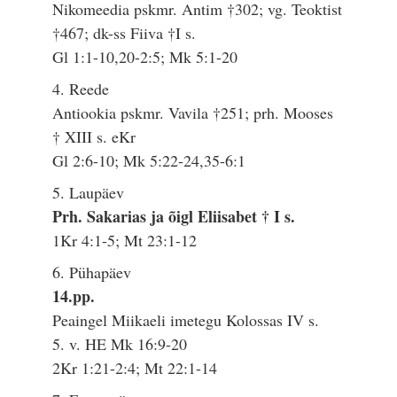
Nikomeedia pskmr. Antim †302; vg. Teoktist
†467; dk-ss Fiiva †I s.
Gl 1:1-10,20-2:5; Mk 5:1-20
4. Reede
Antiookia pskmr. Vavila †251; prh. Mooses
† XIII s. eKr
Gl 2:6-10; Mk 5:22-24,35-6:1
5. Laupäev
Prh. Sakarias ja õigl Eliisabet † I s.
1Kr 4:1-5; Mt 23:1-12
6. Pühapäev
14.pp.
Peaingel Miikaeli imetegu Kolossas IV s.
5. v. HE Mk 16:9-20
2Kr 1:21-2:4; Mt 22:1-14