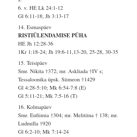
6. v. HE Lk 24:1-12
Gl 6:11-18; Jh 3:13-17
14. Esmaspäev
RISTIÜLENDAMISE PÜHA
HE Jh 12:28-36
1Kr 1:18-24; Jh 19:6-11,13-20, 25-28, 30-35
15. Teisipäev
Smr. Nikita †372; mr. Askliada †IV s;
Tessaloonika üpsk. Siimeon †1429
Gl 4:28-5:10; Mk 6:54-7:8 (E)
Gl 5:11-21; Mk 7:5-16 (T)
16. Kolmapäev
Smr. Eufiimia †304; mr. Melitiina † 138; mr.
Ludmilla †920
Gl 6:2-10; Mk 7:14-24