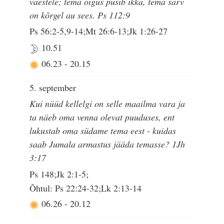
vaestele; tema õigus püsib ikka, tema sarv
on kõrgel au sees. Ps 112:9
Ps 56:2-5,9-14;Mt 26:6-13;Jk 1:26-27
10.51
06.23
-
20.15
5. september
Kui nüüd kellelgi on selle maailma vara ja
ta näeb oma venna olevat puuduses, ent
lukustab oma südame tema eest - kuidas
saab Jumala armastus jääda temasse? 1Jh
3:17
Ps 148;Jk 2:1-5;
Õhtul: Ps 22:24-32;Lk 2:13-14
06.26
-
20.12