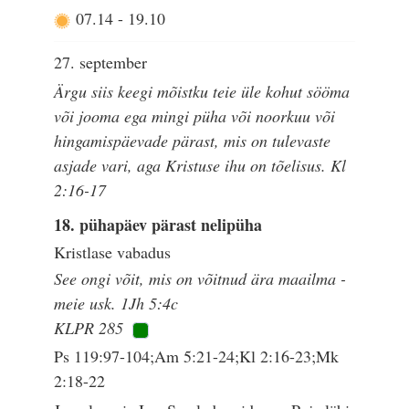
07.14
-
19.10
27. september
Ärgu siis keegi mõistku teie üle kohut sööma
või jooma ega mingi püha või noorkuu või
hingamispäevade pärast, mis on tulevaste
asjade vari, aga Kristuse ihu on tõelisus. Kl
2:16-17
18. pühapäev pärast nelipüha
Kristlase vabadus
See ongi võit, mis on võitnud ära maailma -
meie usk. 1Jh 5:4c
KLPR 285
Ps 119:97-104;Am 5:21-24;Kl 2:16-23;Mk
2:18-22