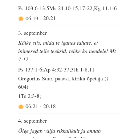
Ps 103:6-13;5Ms 24:10-15,17-22;Kg 11:1-6
06.19
-
20.21
3. september
Kõike siis, mida te iganes tahate, et
inimesed teile teeksid, tehke ka nendele! Mt
7:12
Ps 137:1-6;Ap 4:32-37;3Jh 1-8,11
Gregorius Suur, paavst, kiriku õpetaja (†
604)
1Ts 2:3-8;
06.21
-
20.18
4. september
Õige jagab välja rikkalikult ja annab