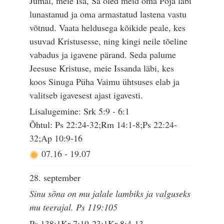
Jumal, meie Isa, Sa oled meid oma Poja läbi
lunastanud ja oma armastatud lastena vastu
võtnud. Vaata heldusega kõikide peale, kes
usuvad Kristusesse, ning kingi neile tõeline
vabadus ja igavene pärand. Seda palume
Jeesuse Kristuse, meie Issanda läbi, kes
koos Sinuga Püha Vaimu ühtsuses elab ja
valitseb igavesest ajast igavesti.
Lisalugemine: Srk 5:9 - 6:1
Õhtul: Ps 22:24-32;Rm 14:1-8;Ps 22:24-
32;Ap 10:9-16
07.16
-
19.07
28. september
Sinu sõna on mu jalale lambiks ja valguseks
mu teerajal. Ps 119:105
Ps 138;1Kr 7:19-23;1Kr 8:4-13