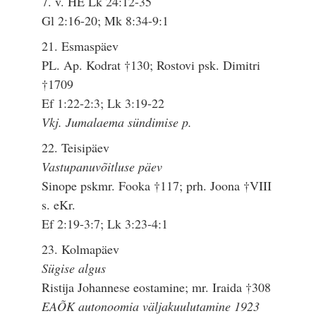
7. v. HE Lk 24:12-35
Gl 2:16-20; Mk 8:34-9:1
21. Esmaspäev
PL. Ap. Kodrat †130; Rostovi psk. Dimitri
†1709
Ef 1:22-2:3; Lk 3:19-22
Vkj. Jumalaema sündimise p.
22. Teisipäev
Vastupanuvõitluse päev
Sinope pskmr. Fooka †117; prh. Joona †VIII
s. eKr.
Ef 2:19-3:7; Lk 3:23-4:1
23. Kolmapäev
Sügise algus
Ristija Johannese eostamine; mr. Iraida †308
EAÕK autonoomia väljakuulutamine 1923