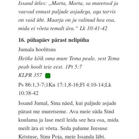
Issand ütles: „Marta, Marta, sa muretsed ja
vaevad ennast paljude asjadega, aga tarvis
on vaid üht. Maarja on ju valinud hea osa,
mida ei võeta temalt ära.“ Lk 10:41-42
16. pühapäev pärast nelipüha
Jumala hoolitsus
Heitke kõik oma mure Tema peale, sest Tema
peab hoolt teie eest. 1Pt 5:7
KLPR 357
Ps 86:1,3-7;1Kn 17:1,8-16;Fl 4:10-14;Lk
10:38-42
Issand Jumal, Sina näed, kui paljude asjade
pärast me muretseme. Ava meie süda Sind
kuulama ja lase meil leida see hea osa, mida
meilt ära ei võeta. Seda palume Jeesuse
Kristuse, Sinu Poja, meie Issanda läbi.