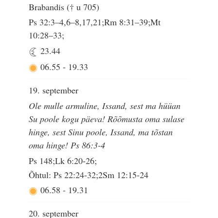
Brabandis († u 705)
Ps 32:3–4,6–8,17,21;Rm 8:31–39;Mt
10:28–33;
23.44
06.55
-
19.33
19. september
Ole mulle armuline, Issand, sest ma hüüan
Su poole kogu päeva! Rõõmusta oma sulase
hinge, sest Sinu poole, Issand, ma tõstan
oma hinge! Ps 86:3-4
Ps 148;Lk 6:20-26;
Õhtul: Ps 22:24-32;2Sm 12:15-24
06.58
-
19.31
20. september