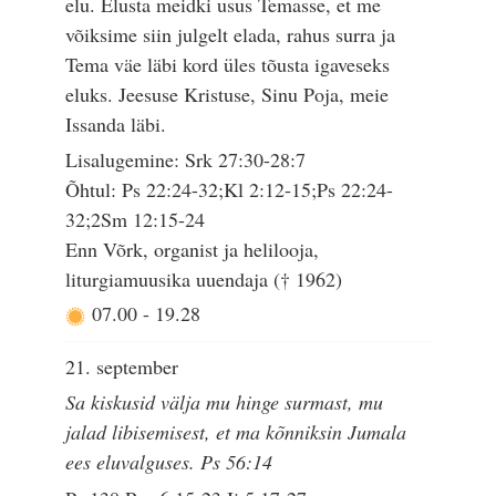
elu. Elusta meidki usus Temasse, et me
võiksime siin julgelt elada, rahus surra ja
Tema väe läbi kord üles tõusta igaveseks
eluks. Jeesuse Kristuse, Sinu Poja, meie
Issanda läbi.
Lisalugemine: Srk 27:30-28:7
Õhtul: Ps 22:24-32;Kl 2:12-15;Ps 22:24-
32;2Sm 12:15-24
Enn Võrk, organist ja helilooja,
liturgiamuusika uuendaja († 1962)
07.00
-
19.28
21. september
Sa kiskusid välja mu hinge surmast, mu
jalad libisemisest, et ma kõnniksin Jumala
ees eluvalguses. Ps 56:14