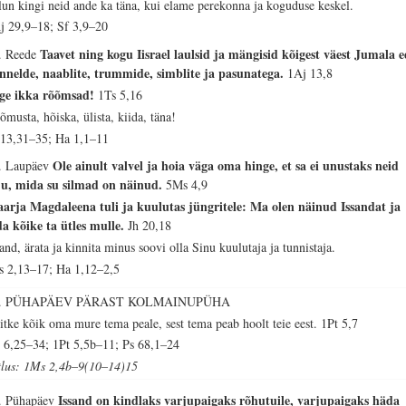
lun kingi neid ande ka täna, kui elame perekonna ja koguduse keskel.
j 29,9–18; Sf 3,9–20
Taavet ning kogu Iisrael laulsid ja mängisid kõigest väest Jumala e
. Reede
nnelde, naablite, trummide, simblite ja pasunatega.
1Aj 13,8
ge ikka rõõmsad!
1Ts 5,16
õmusta, hõiska, ülista, kiida, täna!
 13,31–35; Ha 1,1–11
Ole ainult valvel ja hoia väga oma hinge, et sa ei unustaks neid
. Laupäev
ju, mida su silmad on näinud.
5Ms 4,9
arja Magdaleena tuli ja kuulutas jüngritele: Ma olen näinud Issandat ja
da kõike ta ütles mulle.
Jh 20,18
sand, ärata ja kinnita minus soovi olla Sinu kuulutaja ja tunnistaja.
s 2,13–17; Ha 1,12–2,5
5. PÜHAPÄEV PÄRAST KOLMAINUPÜHA
itke kõik oma mure tema peale, sest tema peab hoolt teie eest.
1Pt 5,7
 6,25–34; 1Pt 5,5b–11; Ps 68,1–24
tlus: 1Ms 2,4b–9(10–14)15
Issand on kindlaks varjupaigaks rõhutuile, varjupaigaks häda
. Pühapäev