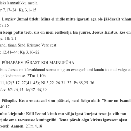
lleks kannatlikku meelt.
r 7,17–24; Kg 3,1–15
Jumal ütleb: Mina ei riidle mitte igavesti ega ole jäädavalt vihan
. Laupäev
 57,16
i keegi pattu teeb, siis on meil eestkostja Isa juures, Jeesus Kristus, kes on
ge.
1Jh 2,1
sand, tänan Sind Kristuse Vere eest!
 12,41–44; Kg 3,16–22
6. PÜHAPÄEV PÄRAST KOLMAINUPÜHA
istus Jeesus on kõrvaldanud surma ning on evangeeliumi kaudu toonud valge et
u ja kadumatuse.
2Tm 1,10b
 11,1(2)3.17–27(41–45); Nl 3,22–26.31–32; Ps 68,25–36
tlus: Hb 10,35–36(37–38)39
Kes armastavad sinu päästet, need öelgu alati: "Suur on Issand
. Pühapäev
 40,17
ulus kirjutab: Küll Issand kisub mu välja igast kurjast teost ja viib mu
rjule oma taevasesse kuningriiki. Tema päralt olgu kirkus igavesest ajast
avesti! Aamen.
2Tm 4,18