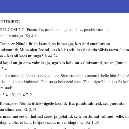
EPTEMBER
U LOOSUNG: Parem üks peotäis rahuga kui kaks peotäit vaeva ja
imunärimisega.
Kg 4,6
Nõnda ütleb Issand, su lunastaja, kes sind emaihus on
 Teisipäev
lmistanud: Mina olen Issand, kes kõik teeb, kes üksinda võlvis taeva, laota
a – kes oli koos minuga?
Js 44,24
al kojal on ju oma valmistaja, aga kes kõik on valmistanud, see on Jumal.
 3,4
nuliku meele ja õnnistussooviga toon Sinu ette oma vanemad, kelle läbi Sa ole
lle ajaliku elu kinkinud. Õnnista ja hoia neid usus. Tänu olgu Sulle, kes Sa kõi
lmistad!
 5,4–15; 1Jh 4,7–21
Nõnda ütleb vägede Issand: Kes puudutab teid, see puudutab
 Kolmapäev
ma silmatera.
Sk 2,12
s maailma ees on halvast soost ja põlatud, selle on Jumal valinud, selle, m
dagi ei ole, et teha tühjaks seda, mis midagi on.
1Kr 1,28