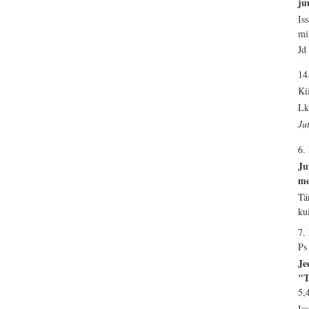
ju
Is
mi
Jd
1
Ki
Lk
Ju
6.
Ju
me
Tä
ku
7.
Ps
Je
"T
5,
Is