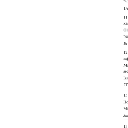
Pa
1A
11
ka
Ol
Rõ
Jh
12
as
Ma
se
Is
2T
1
He
Mt
Ju
13