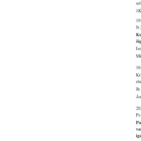
se
1K
19
Js
Ku
õi
Is
Mk
1
Kr
el
Jh
Ju
20
Ps
Pa
va
ig