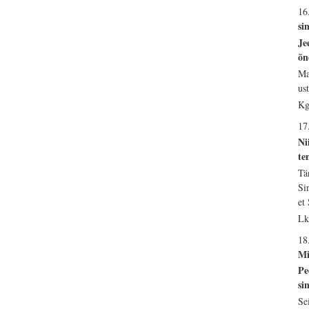
16
si
Je
õn
Ma
us
Kg
17
Ni
te
Tä
Si
et
Lk
18
Mi
Pe
si
Se