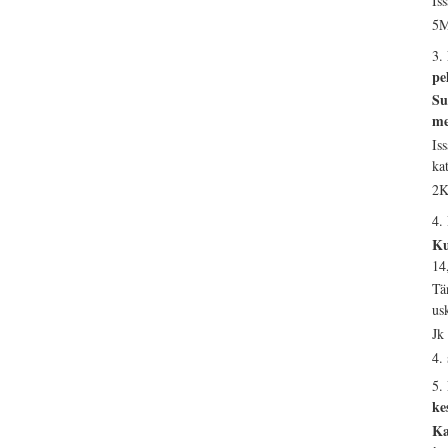
Is
5M
3.
pe
Su
me
Is
ka
2K
4.
Ku
14
Tä
us
Jk
4.
5.
ke
Ka