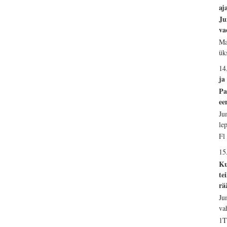
aj
Ju
va
Ma
ük
14
ja
Pa
ee
Ju
le
Fl
15
Ku
te
rä
Ju
va
1T