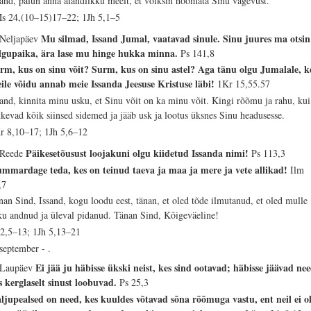
sand, palun anna alandlikku meelt, et võiksin hoomata Sinu vägevust.
s 24,(10–15)17–22; 1Jh 5,1–5
Mu silmad, Issand Jumal, vaatavad sinule. Sinu juures ma otsin
 Neljapäev
lgupaika, ära lase mu hinge hukka minna.
Ps 141,8
rm, kus on sinu võit? Surm, kus on sinu astel? Aga tänu olgu Jumalale, k
ile võidu annab meie Issanda Jeesuse Kristuse läbi!
1Kr 15,55.57
sand, kinnita minu usku, et Sinu võit on ka minu võit. Kingi rõõmu ja rahu, kui
tkevad kõik siinsed sidemed ja jääb usk ja lootus üksnes Sinu headusesse.
r 8,10–17; 1Jh 5,6–12
Päikesetõusust loojakuni olgu kiidetud Issanda nimi!
 Reede
Ps 113,3
mmardage teda, kes on teinud taeva ja maa ja mere ja vete allikad!
Ilm
,7
nan Sind, Issand, kogu loodu eest, tänan, et oled tõde ilmutanud, et oled mulle
ku andnud ja üleval pidanud. Tänan Sind, Kõigeväeline!
 2,5–13; 1Jh 5,13–21
 september - .
Ei jää ju häbisse ükski neist, kes sind ootavad; häbisse jäävad nee
 Laupäev
s kerglaselt sinust loobuvad.
Ps 25,3
ljupealsed on need, kes kuuldes võtavad sõna rõõmuga vastu, ent neil ei o