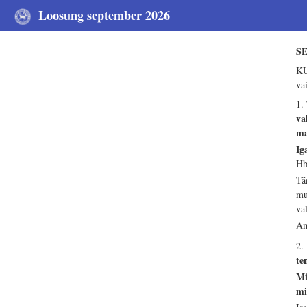
Loosung september 2026
S
KU
va
1.
va
ma
Ig
Hb
Tä
mu
va
Am
2.
te
Mi
mi