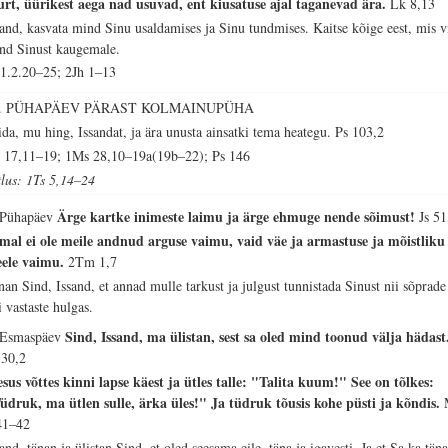
urt, üürikest aega nad usuvad, ent kiusatuse ajal taganevad ära.
Lk 8,13
sand, kasvata mind Sinu usaldamises ja Sinu tundmises. Kaitse kõige eest, mis v
nd Sinust kaugemale.
 1.2.20–25; 2Jh 1–13
4. PÜHAPÄEV PÄRAST KOLMAINUPÜHA
ida, mu hing, Issandat, ja ära unusta ainsatki tema heategu.
Ps 103,2
 17,11–19; 1Ms 28,10–19a(19b–22); Ps 146
tlus: 1Ts 5,14–24
Ärge kartke inimeste laimu ja ärge ehmuge nende sõimust!
 Pühapäev
Js 51
mal ei ole meile andnud arguse vaimu, vaid väe ja armastuse ja mõistliku
ele vaimu.
2Tm 1,7
nan Sind, Issand, et annad mulle tarkust ja julgust tunnistada Sinust nii sõprade
i vastaste hulgas.
Sind, Issand, ma ülistan, sest sa oled mind toonud välja hädast
 Esmaspäev
 30,2
esus võttes kinni lapse käest ja ütles talle: "Talita kuum!" See on tõlkes:
üdruk, ma ütlen sulle, ärka üles!" Ja tüdruk tõusis kohe püsti ja kõndis.
41–42
sand, tänan ja ülistan Sind, et oled seesama eile, täna ja igavesti. Ja et Sa ka tän