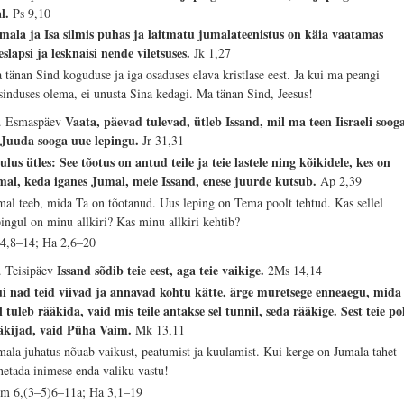
al.
Ps 9,10
mala ja Isa silmis puhas ja laitmatu jumalateenistus on käia vaatamas
eslapsi ja lesknaisi nende viletsuses.
Jk 1,27
 tänan Sind koguduse ja iga osaduses elava kristlase eest. Ja kui ma peangi
sinduses olema, ei unusta Sina kedagi. Ma tänan Sind, Jeesus!
Vaata, päevad tulevad, ütleb Issand, mil ma teen Iisraeli soog
. Esmaspäev
 Juuda sooga uue lepingu.
Jr 31,31
ulus ütles: See tõotus on antud teile ja teie lastele ning kõikidele, kes on
mal, keda iganes Jumal, meie Issand, enese juurde kutsub.
Ap 2,39
mal teeb, mida Ta on tõotanud. Uus leping on Tema poolt tehtud. Kas sellel
pingul on minu allkiri? Kas minu allkiri kehtib?
 4,8–14; Ha 2,6–20
Issand sõdib teie eest, aga teie vaikige.
. Teisipäev
2Ms 14,14
i nad teid viivad ja annavad kohtu kätte, ärge muretsege enneaegu, mida
il tuleb rääkida, vaid mis teile antakse sel tunnil, seda rääkige. Sest teie po
äkijad, vaid Püha Vaim.
Mk 13,11
mala juhatus nõuab vaikust, peatumist ja kuulamist. Kui kerge on Jumala tahet
hetada inimese enda valiku vastu!
m 6,(3–5)6–11a; Ha 3,1–19