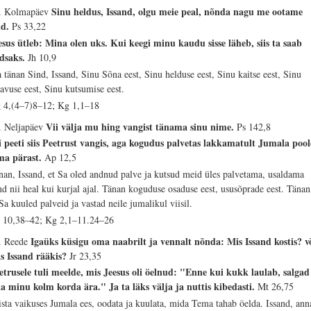
Sinu heldus, Issand, olgu meie peal, nõnda nagu me ootame
. Kolmapäev
nd.
Ps 33,22
esus ütleb: Mina olen uks. Kui keegi minu kaudu sisse läheb, siis ta saab
dsaks.
Jh 10,9
 tänan Sind, Issand, Sinu Sõna eest, Sinu helduse eest, Sinu kaitse eest, Sinu
tavuse eest, Sinu kutsumise eest.
 4,(4–7)8–12; Kg 1,1–18
Vii välja mu hing vangist tänama sinu nime.
. Neljapäev
Ps 142,8
i peeti siis Peetrust vangis, aga kogudus palvetas lakkamatult Jumala pool
ma pärast.
Ap 12,5
nan, Issand, et Sa oled andnud palve ja kutsud meid üles palvetama, usaldama
nd nii heal kui kurjal ajal. Tänan koguduse osaduse eest, ususõprade eest. Tänan
 Sa kuuled palveid ja vastad neile jumalikul viisil.
 10,38–42; Kg 2,1–11.24–26
Igaüks küsigu oma naabrilt ja vennalt nõnda: Mis Issand kostis? v
. Reede
s Issand rääkis?
Jr 23,35
etrusele tuli meelde, mis Jeesus oli öelnud: "Enne kui kukk laulab, salgad
na minu kolm korda ära." Ja ta läks välja ja nuttis kibedasti.
Mt 26,75
ista vaikuses Jumala ees, oodata ja kuulata, mida Tema tahab öelda. Issand, ann