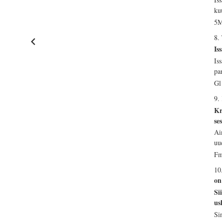
ku
5M
8.
Is
Is
pa
Gl
9.
Kr
se
Ai
uu
Fm
10
on
Si
us
Si