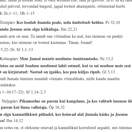
uled palveid, tervendad haigeid, jagad lootust ahastajatele, rõõmustad kurbi.
s 26,1–11; 3Jh 1–15
Kes loodab Issanda peale, seda ümbritseb heldus.
 Teisipäev
Ps 32,10
sanda Jeesuse arm olgu kõikidega.
Ilm 22,21
sanda arm on suur, Ta annab uue võimaluse ka seal, kus inimene on punkti
nemas, kus inimene on lootust kaotamas. Tänan, Issand!
 5,22–26; Sf 1,1–13
Meie Jumal muutis needmise õnnistamiseks.
 Kolmapäev
Ne 13,2
istus on meid Seaduse needusest lahti ostnud, kui ta sai needuse meie eest
st on kirjutatud: Neetud on igaüks, kes puu küljes ripub.
Gl 3,13
nult Jumala õnnistus muudab võimatu võimalikuks, mille kaudu maailm
endatakse.
 1–16(17–22); Sf 1,14–2,3
Pikameelne on parem kui kangelane, ja kes valitseb iseenese ül
. Neljapäev
 parem kui linna vallutaja.
Õp 16,32
in olgu kannatlikkust pühadel, kes hoiavad alal Jumala käske ja Jeesuse
ku!
Ilm 14,12
nu ootus on, et oleksime ustavad ja kannatlikud keerulistel aegadel, mis tulemas