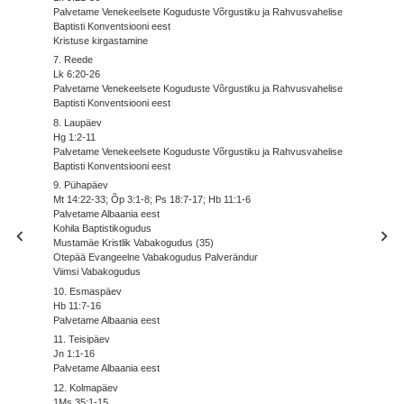
Palvetame Venekeelsete Koguduste Võrgustiku ja Rahvusvahelise
Baptisti Konventsiooni eest
Kristuse kirgastamine
7. Reede
Lk 6:20-26
Palvetame Venekeelsete Koguduste Võrgustiku ja Rahvusvahelise
Baptisti Konventsiooni eest
8. Laupäev
Hg 1:2-11
Palvetame Venekeelsete Koguduste Võrgustiku ja Rahvusvahelise
Baptisti Konventsiooni eest
9. Pühapäev
Mt 14:22-33; Õp 3:1-8; Ps 18:7-17; Hb 11:1-6
Palvetame Albaania eest
Kohila Baptistikogudus
Mustamäe Kristlik Vabakogudus (35)
Otepää Evangeelne Vabakogudus Palverändur
Viimsi Vabakogudus
10. Esmaspäev
Hb 11:7-16
Palvetame Albaania eest
11. Teisipäev
Jn 1:1-16
Palvetame Albaania eest
12. Kolmapäev
1Ms 35:1-15