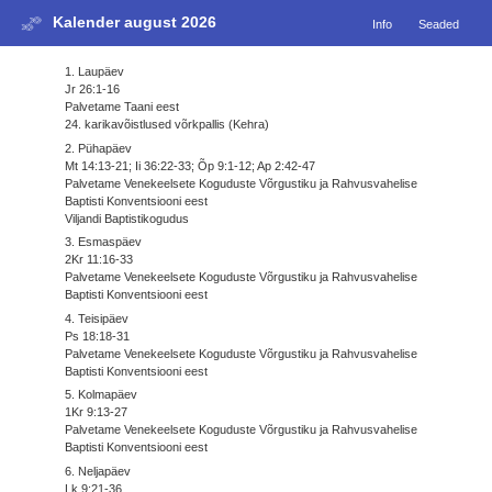
Kalender august 2026
Info
Seaded
1. Laupäev
Jr 26:1-16
Palvetame Taani eest
24. karikavõistlused võrkpallis (Kehra)
2. Pühapäev
Mt 14:13-21; Ii 36:22-33; Õp 9:1-12; Ap 2:42-47
Palvetame Venekeelsete Koguduste Võrgustiku ja Rahvusvahelise
Baptisti Konventsiooni eest
Viljandi Baptistikogudus
3. Esmaspäev
2Kr 11:16-33
Palvetame Venekeelsete Koguduste Võrgustiku ja Rahvusvahelise
Baptisti Konventsiooni eest
4. Teisipäev
Ps 18:18-31
Palvetame Venekeelsete Koguduste Võrgustiku ja Rahvusvahelise
Baptisti Konventsiooni eest
5. Kolmapäev
1Kr 9:13-27
Palvetame Venekeelsete Koguduste Võrgustiku ja Rahvusvahelise
Baptisti Konventsiooni eest
6. Neljapäev
Lk 9:21-36