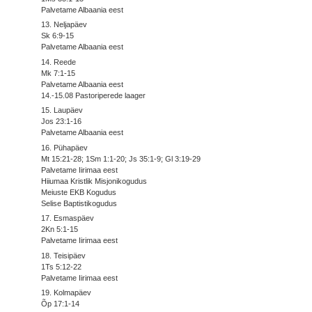
Palvetame Albaania eest
13. Neljapäev
Sk 6:9-15
Palvetame Albaania eest
14. Reede
Mk 7:1-15
Palvetame Albaania eest
14.-15.08 Pastoriperede laager
15. Laupäev
Jos 23:1-16
Palvetame Albaania eest
16. Pühapäev
Mt 15:21-28; 1Sm 1:1-20; Js 35:1-9; Gl 3:19-29
Palvetame Iirimaa eest
Hiiumaa Kristlik Misjonikogudus
Meiuste EKB Kogudus
Selise Baptistikogudus
17. Esmaspäev
2Kn 5:1-15
Palvetame Iirimaa eest
18. Teisipäev
1Ts 5:12-22
Palvetame Iirimaa eest
19. Kolmapäev
Õp 17:1-14