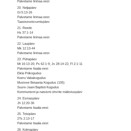
Palvetame Iirimaa eest
20. Neljapäev
Gl 5:13-26
Palvetame Iirimaa eest
Taasiseseisvumispäev
21. Reede
Hs 37:1-14
Palvetame Iirimaa eest
22. Laupäev
Mk 12:13-44
Palvetame Iirimaa eest
23. Pühapäev
Mt 16:13-20; Ps 62:1-9; Js 28:14-22; Fl 2:1-11
Palvetame Itaalia eest
Eikla Priikogudus
Koeru Vabakogudus
Mustvee Betaania Kogudus (105)
Suure-Jaani Baptisti Kogudus
Kommunismi ja natsismi ohvrite mälestuspäev
24. Esmaspäev
Jh 12:20-36
Palvetame Itaalia eest
25. Teisipäev
2Ts 2:13-17
Palvetame Itaalia eest
26. Kolmapäev