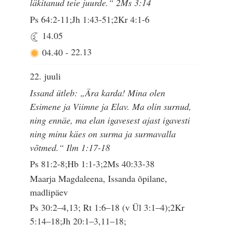
läkitanud teie juurde.“ 2Ms 3:14
Ps 64:2-11;Jh 1:43-51;2Kr 4:1-6
14.05
04.40
-
22.13
22. juuli
Issand ütleb: „Ära karda! Mina olen
Esimene ja Viimne ja Elav. Ma olin surnud,
ning ennäe, ma elan igavesest ajast igavesti
ning minu käes on surma ja surmavalla
võtmed.“ Ilm 1:17-18
Ps 81:2-8;Hb 1:1-3;2Ms 40:33-38
Maarja Magdaleena, Issanda õpilane,
madlipäev
Ps 30:2–4,13; Rt 1:6–18 (v Ül 3:1–4);2Kr
5:14–18;Jh 20:1–3,11–18;