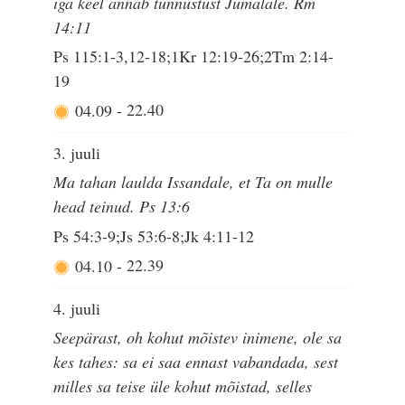
iga keel annab tunnustust Jumalale. Rm
14:11
Ps 115:1-3,12-18;1Kr 12:19-26;2Tm 2:14-
19
04.09
-
22.40
3. juuli
Ma tahan laulda Issandale, et Ta on mulle
head teinud. Ps 13:6
Ps 54:3-9;Js 53:6-8;Jk 4:11-12
04.10
-
22.39
4. juuli
Seepärast, oh kohut mõistev inimene, ole sa
kes tahes: sa ei saa ennast vabandada, sest
milles sa teise üle kohut mõistad, selles