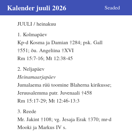
Kalender juuli 2026
Seaded
JUULI / heinakuu
1. Kolmapäev
Kp-d Kosma ja Damian †284; psk. Gall
†551; õu. Angeliina †XVI
Rm 15:7-16; Mt 12:38-45
2. Neljapäev
Heinamaarjapäev
Jumalaema rüü toomine Blaherna kirikusse;
Jeruusalemma patr. Juvenaali †458
Rm 15:17-29; Mt 12:46-13:3
3. Reede
Mr. Jakint †108; vg. Jesaja Erak †370; mr-d
Mooki ja Markus IV s.