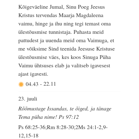
Kõigeväeline Jumal, Sinu Poeg Jeesus
Kristus tervendas Maarja Magdaleena
vaimu, hinge ja ihu ning tegi temast oma
ülestõusmise tunnistaja. Puhasta meid
pattudest ja uuenda meid oma Vaimuga, et
me võiksime Sind teenida Jeesuse Kristuse
ülestõusmise väes, kes koos Sinuga Püha
Vaimu ühtsuses elab ja valitseb igavesest
ajast igavesti.
04.43
-
22.11
23. juuli
Rõõmustage Issandas, te õiged, ja tänage
Tema püha nime! Ps 97:12
Ps 68:25-36;Rm 8:28-30;2Ms 24:1-2,9-
12,15-18