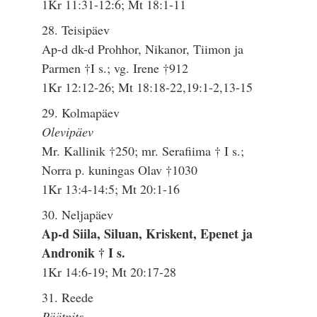
1Kr 11:31-12:6; Mt 18:1-11
28. Teisipäev
Ap-d dk-d Prohhor, Nikanor, Tiimon ja
Parmen †I s.; vg. Irene †912
1Kr 12:12-26; Mt 18:18-22,19:1-2,13-15
29. Kolmapäev
Olevipäev
Mr. Kallinik †250; mr. Serafiima † I s.;
Norra p. kuningas Olav †1030
1Kr 13:4-14:5; Mt 20:1-16
30. Neljapäev
Ap-d Siila, Siluan, Kriskent, Epenet ja
Andronik † I s.
1Kr 14:6-19; Mt 20:17-28
31. Reede
Päätnits