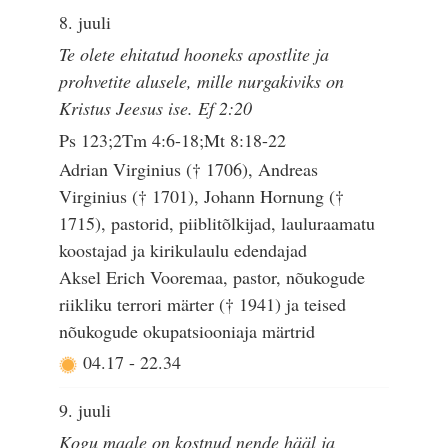
8. juuli
Te olete ehitatud hooneks apostlite ja
prohvetite alusele, mille nurgakiviks on
Kristus Jeesus ise. Ef 2:20
Ps 123;2Tm 4:6-18;Mt 8:18-22
Adrian Virginius († 1706), Andreas
Virginius († 1701), Johann Hornung (†
1715), pastorid, piiblitõlkijad, lauluraamatu
koostajad ja kirikulaulu edendajad
Aksel Erich Vooremaa, pastor, nõukogude
riikliku terrori märter († 1941) ja teised
nõukogude okupatsiooniaja märtrid
04.17
-
22.34
9. juuli
Kogu maale on kostnud nende hääl ja