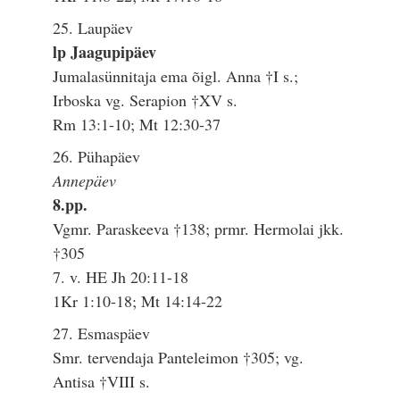
25. Laupäev
lp Jaagupipäev
Jumalasünnitaja ema õigl. Anna †I s.;
Irboska vg. Serapion †XV s.
Rm 13:1-10; Mt 12:30-37
26. Pühapäev
Annepäev
8.pp.
Vgmr. Paraskeeva †138; prmr. Hermolai jkk.
†305
7. v. HE Jh 20:11-18
1Kr 1:10-18; Mt 14:14-22
27. Esmaspäev
Smr. tervendaja Panteleimon †305; vg.
Antisa †VIII s.