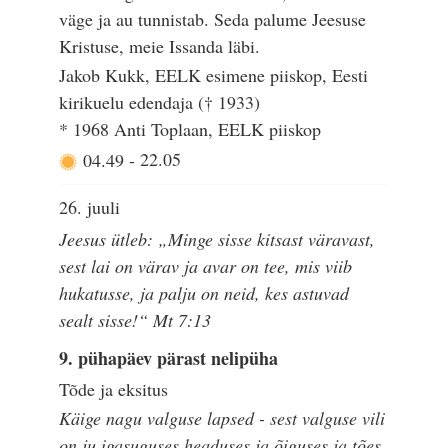
väge ja au tunnistab. Seda palume Jeesuse
Kristuse, meie Issanda läbi.
Jakob Kukk, EELK esimene piiskop, Eesti
kirikuelu edendaja († 1933)
* 1968 Anti Toplaan, EELK piiskop
04.49
-
22.05
26. juuli
Jeesus ütleb: „Minge sisse kitsast väravast,
sest lai on värav ja avar on tee, mis viib
hukatusse, ja palju on neid, kes astuvad
sealt sisse!“ Mt 7:13
9. pühapäev pärast nelipüha
Tõde ja eksitus
Käige nagu valguse lapsed - sest valguse vili
on ju igasuguses headuses ja õiguses ja tões.