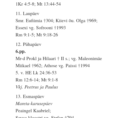
1Kr 4:5-8; Mt 13:44-54
11. Laupäev
Smr. Eufiimia †304; Kiievi õu. Olga †969;
Essexi vg. Sofrooni †1993
Rm 9:1-5; Mt 9:18-26
12. Pühapäev
6.pp.
Mr-d Prokl ja Hilaari † II s.; vg. Maleonimäe
Miikael †962; Athose vg. Paissi †1994
5. v. HE Lk 24:36-53
Rm 12:6-14; Mt 9:1-8
Vkj. Peetrus ja Paulus
13. Esmaspäev
Mareta-karusepäev
Peaingel Kaabriel;
Savva kloostri vg. Stefan †794