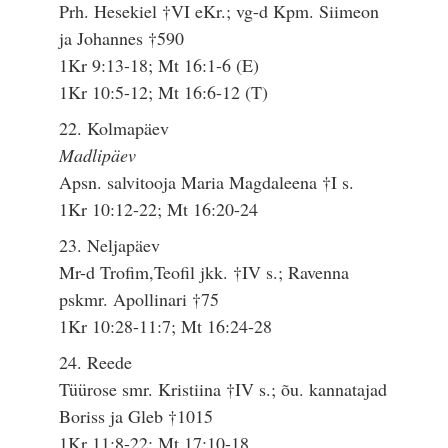
Prh. Hesekiel †VI eKr.; vg-d Kpm. Siimeon
ja Johannes †590
1Kr 9:13-18; Mt 16:1-6 (E)
1Kr 10:5-12; Mt 16:6-12 (T)
22. Kolmapäev
Madlipäev
Apsn. salvitooja Maria Magdaleena †I s.
1Kr 10:12-22; Mt 16:20-24
23. Neljapäev
Mr-d Trofim,Teofil jkk. †IV s.; Ravenna
pskmr. Apollinari †75
1Kr 10:28-11:7; Mt 16:24-28
24. Reede
Tüürose smr. Kristiina †IV s.; õu. kannatajad
Boriss ja Gleb †1015
1Kr 11:8-22; Mt 17:10-18