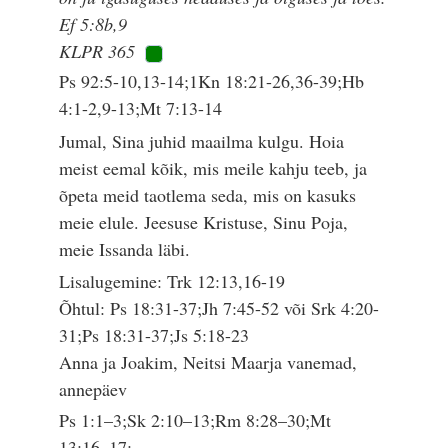
Ef 5:8b,9
KLPR 365
Ps 92:5-10,13-14;1Kn 18:21-26,36-39;Hb
4:1-2,9-13;Mt 7:13-14
Jumal, Sina juhid maailma kulgu. Hoia
meist eemal kõik, mis meile kahju teeb, ja
õpeta meid taotlema seda, mis on kasuks
meie elule. Jeesuse Kristuse, Sinu Poja,
meie Issanda läbi.
Lisalugemine: Trk 12:13,16-19
Õhtul: Ps 18:31-37;Jh 7:45-52 või Srk 4:20-
31;Ps 18:31-37;Js 5:18-23
Anna ja Joakim, Neitsi Maarja vanemad,
annepäev
Ps 1:1–3;Sk 2:10–13;Rm 8:28–30;Mt
13:16–17;