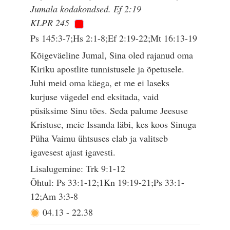
Jumala kodakondsed. Ef 2:19
KLPR 245
Ps 145:3-7;Hs 2:1-8;Ef 2:19-22;Mt 16:13-19
Kõigeväeline Jumal, Sina oled rajanud oma
Kiriku apostlite tunnistusele ja õpetusele.
Juhi meid oma käega, et me ei laseks
kurjuse vägedel end eksitada, vaid
püsiksime Sinu tões. Seda palume Jeesuse
Kristuse, meie Issanda läbi, kes koos Sinuga
Püha Vaimu ühtsuses elab ja valitseb
igavesest ajast igavesti.
Lisalugemine: Trk 9:1-12
Õhtul: Ps 33:1-12;1Kn 19:19-21;Ps 33:1-
12;Am 3:3-8
04.13
-
22.38