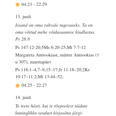
04.23
-
22.29
13. juuli
Issand on oma rahvale tugevuseks. Ta on
oma võitud mehe võidusaamise kindlustus.
Ps 28:8
Ps 147:12-20;5Ms 6:20-25;Mt 7:7-12
Margareta Antiookiast, märter Antiookias (†
u 307), maretapäev
Ps 116:1–4,7–9,15–17;Jr 11:18–20;2Kr
10:17–11:2;Mt 13:44–52;
04.25
-
22.27
14. juuli
Te teete hästi, kui te tõepoolest täidate
kuninglikku seadust kirjasõna järgi: