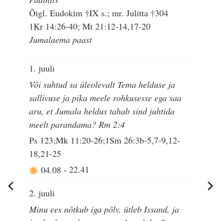
Õigl. Eudokim †IX s.; mr. Julitta †304
1Kr 14:26-40; Mt 21:12-14,17-20
Jumalaema paast
1. juuli
Või suhtud sa üleolevalt Tema helduse ja
sallivuse ja pika meele rohkusesse ega saa
aru, et Jumala heldus tahab sind juhtida
meelt parandama? Rm 2:4
Ps 123;Mk 11:20-26;1Sm 26:3b-5,7-9,12-
18,21-25
04.08
-
22.41
2. juuli
Minu ees nõtkub iga põlv, ütleb Issand, ja