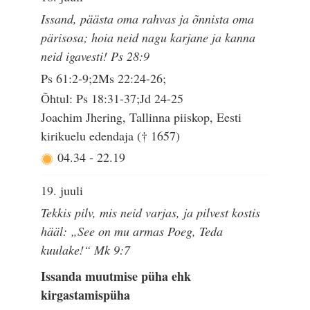
Issand, päästa oma rahvas ja õnnista oma
pärisosa; hoia neid nagu karjane ja kanna
neid igavesti! Ps 28:9
Ps 61:2-9;2Ms 22:24-26;
Õhtul: Ps 18:31-37;Jd 24-25
Joachim Jhering, Tallinna piiskop, Eesti
kirikuelu edendaja († 1657)
04.34
-
22.19
19. juuli
Tekkis pilv, mis neid varjas, ja pilvest kostis
hääl: „See on mu armas Poeg, Teda
kuulake!“ Mk 9:7
Issanda muutmise püha ehk
kirgastamispüha