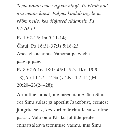
Tema hoiab oma vagade hingi, Ta kisub nad
ära õelate käest. Valgus koidab õigele ja
rõõm neile, kes õiglased südamelt. Ps
97:10-11
Ps 19:2-15;Ilm 5:11-14;
Õhtul: Ps 18:31-37;Js 5:18-23
Apostel Jaakobus Vanema päev ehk
jaagupipäev
Ps 89:2,6,16–18;Jr 45:1–5 (v 1Kn 19:9–
18);Ap 11:27–12:3a (v 2Kr 4:7–15);Mt
20:20–23(24–28);
Armuline Jumal, me meenutame täna Sinu
ees Sinu sulast ja apostlit Jaakobust, esimest
jüngrite seas, kes suri märtrina Jeesuse nime
pärast. Vala oma Kiriku juhtide peale
ennastsalgava teenimise vaimu, mis Sinu