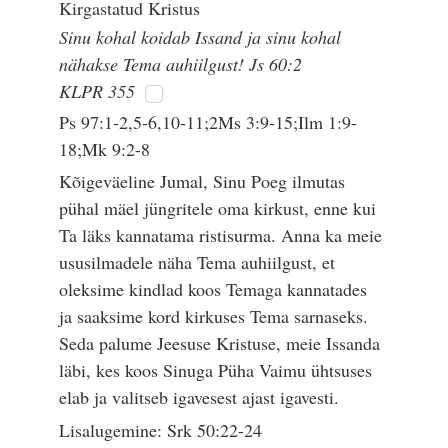
Kirgastatud Kristus
Sinu kohal koidab Issand ja sinu kohal
nähakse Tema auhiilgust! Js 60:2
KLPR 355
Ps 97:1-2,5-6,10-11;2Ms 3:9-15;Ilm 1:9-
18;Mk 9:2-8
Kõigeväeline Jumal, Sinu Poeg ilmutas
pühal mäel jüngritele oma kirkust, enne kui
Ta läks kannatama ristisurma. Anna ka meie
ususilmadele näha Tema auhiilgust, et
oleksime kindlad koos Temaga kannatades
ja saaksime kord kirkuses Tema sarnaseks.
Seda palume Jeesuse Kristuse, meie Issanda
läbi, kes koos Sinuga Püha Vaimu ühtsuses
elab ja valitseb igavesest ajast igavesti.
Lisalugemine: Srk 50:22-24