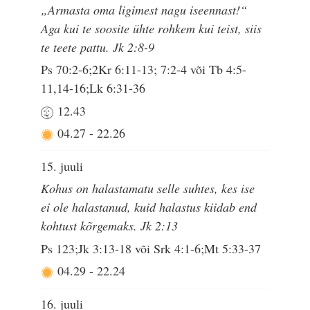
„Armasta oma ligimest nagu iseennast!“
Aga kui te soosite ühte rohkem kui teist, siis
te teete pattu. Jk 2:8-9
Ps 70:2-6;2Kr 6:11-13; 7:2-4 või Tb 4:5-
11,14-16;Lk 6:31-36
12.43
04.27
-
22.26
15. juuli
Kohus on halastamatu selle suhtes, kes ise
ei ole halastanud, kuid halastus kiidab end
kohtust kõrgemaks. Jk 2:13
Ps 123;Jk 3:13-18 või Srk 4:1-6;Mt 5:33-37
04.29
-
22.24
16. juuli