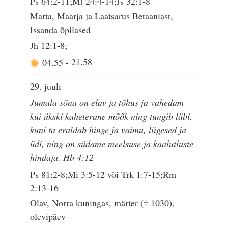
Ps 64:2-11;Mt 24:4-14;Js 32:1-8
Marta, Maarja ja Laatsarus Betaaniast,
Issanda õpilased
Jh 12:1-8;
04.55
-
21.58
29. juuli
Jumala sõna on elav ja tõhus ja vahedam
kui ükski kaheterane mõõk ning tungib läbi,
kuni ta eraldab hinge ja vaimu, liigesed ja
üdi, ning on südame meelsuse ja kaalutluste
hindaja. Hb 4:12
Ps 81:2-8;Mi 3:5-12 või Trk 1:7-15;Rm
2:13-16
Olav, Norra kuningas, märter († 1030),
olevipäev