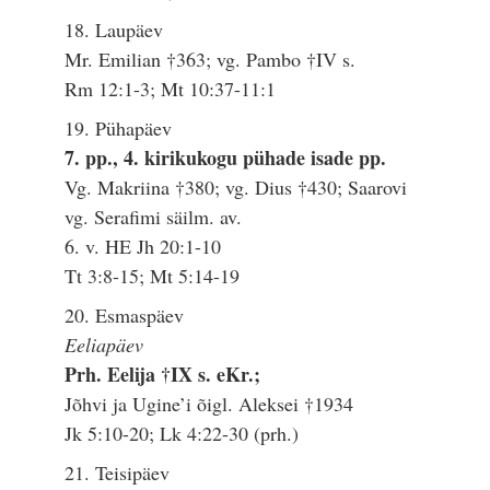
18. Laupäev
Mr. Emilian †363; vg. Pambo †IV s.
Rm 12:1-3; Mt 10:37-11:1
19. Pühapäev
7. pp., 4. kirikukogu pühade isade pp.
Vg. Makriina †380; vg. Dius †430; Saarovi
vg. Serafimi säilm. av.
6. v. HE Jh 20:1-10
Tt 3:8-15; Mt 5:14-19
20. Esmaspäev
Eeliapäev
Prh. Eelija †IX s. eKr.;
Jõhvi ja Ugine’i õigl. Aleksei †1934
Jk 5:10-20; Lk 4:22-30 (prh.)
21. Teisipäev