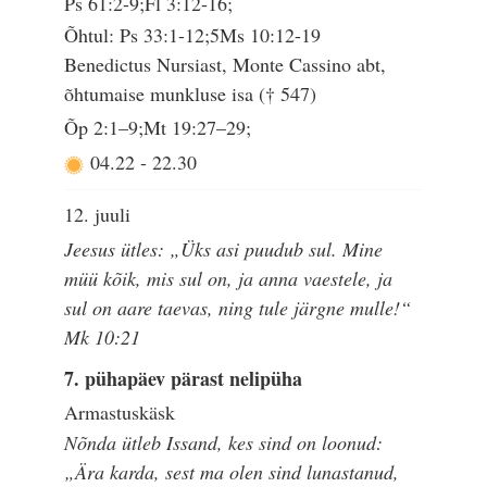
Ps 61:2-9;Fl 3:12-16;
Õhtul: Ps 33:1-12;5Ms 10:12-19
Benedictus Nursiast, Monte Cassino abt,
õhtumaise munkluse isa († 547)
Õp 2:1–9;Mt 19:27–29;
04.22
-
22.30
12. juuli
Jeesus ütles: „Üks asi puudub sul. Mine
müü kõik, mis sul on, ja anna vaestele, ja
sul on aare taevas, ning tule järgne mulle!“
Mk 10:21
7. pühapäev pärast nelipüha
Armastuskäsk
Nõnda ütleb Issand, kes sind on loonud:
„Ära karda, sest ma olen sind lunastanud,