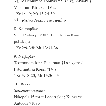
Vg. Maleonimäe Toomas †X s.; vg. Akaaki †
VI s.; mr. Kiriaka †IV s.
1Kr 1:1-9; Mt 13:24-30
Vkj. Ristija Johannese sünd. p.
8. Kolmapäev
Smr. Prokoopi †303; Jumalaema Kaasani
pühakuju
1Kr 2:9-3:8; Mt 13:31-36
9. Neljapäev
Taormina pskmr. Pankraati †I s.; vgmr-d
Patermuti ja Kopri †IV s.
1Kr 3:18-23; Mt 13:36-43
10. Reede
Seitsmevennapäev
Nikopoli 45 mr-t: Leonti jkk.; Kiievi vg.
Antooni †1073