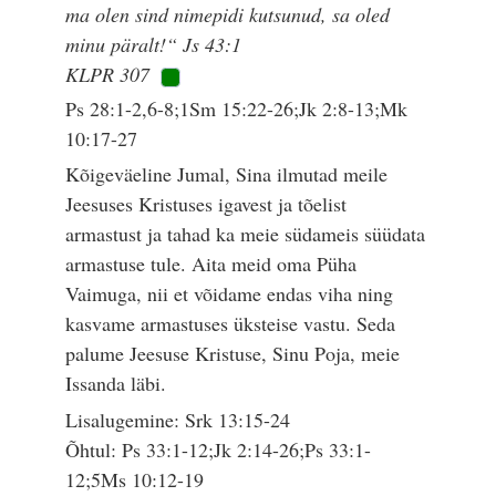
ma olen sind nimepidi kutsunud, sa oled
minu päralt!“ Js 43:1
KLPR 307
Ps 28:1-2,6-8;1Sm 15:22-26;Jk 2:8-13;Mk
10:17-27
Kõigeväeline Jumal, Sina ilmutad meile
Jeesuses Kristuses igavest ja tõelist
armastust ja tahad ka meie südameis süüdata
armastuse tule. Aita meid oma Püha
Vaimuga, nii et võidame endas viha ning
kasvame armastuses üksteise vastu. Seda
palume Jeesuse Kristuse, Sinu Poja, meie
Issanda läbi.
Lisalugemine: Srk 13:15-24
Õhtul: Ps 33:1-12;Jk 2:14-26;Ps 33:1-
12;5Ms 10:12-19