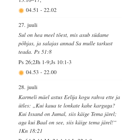
04.51
-
22.02
27. juuli
Sul on hea meel tõest, mis asub südame
põhjas, ja salajas annad Sa mulle tarkust
teada. Ps 51:8
Ps 26;2Jh 1-9;Js 10:1-3
04.53
-
22.00
28. juuli
Karmeli mäel astus Eelija kogu rahva ette ja
ütles: „Kui kaua te lonkate kahe karguga?
Kui Issand on Jumal, siis käige Tema järel;
aga kui Baal on see, siis käige tema järel!“
1Kn 18:21