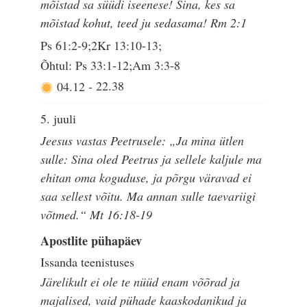
mõistad sa süüdi iseenese! Sina, kes sa
mõistad kohut, teed ju sedasama! Rm 2:1
Ps 61:2-9;2Kr 13:10-13;
Õhtul: Ps 33:1-12;Am 3:3-8
04.12
-
22.38
5. juuli
Jeesus vastas Peetrusele: „Ja mina ütlen
sulle: Sina oled Peetrus ja sellele kaljule ma
ehitan oma koguduse, ja põrgu väravad ei
saa sellest võitu. Ma annan sulle taevariigi
võtmed.“ Mt 16:18-19
Apostlite pühapäev
Issanda teenistuses
Järelikult ei ole te nüüd enam võõrad ja
majalised, vaid pühade kaaskodanikud ja