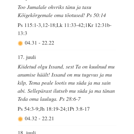
Too Jumalale ohvriks tänu ja tasu
Kõigekõrgemale oma tõotused! Ps 50:14
Ps 115:1-3,12-18;Lk 11:33-42;1Kr 12:31b-
13:3
04.31
-
22.22
17. juuli
Kiidetud olgu Issand, sest Ta on kuulnud mu
anumise häält! Issand on mu tugevus ja mu
kilp, Tema peale lootis mu süda ja ma sain
abi. Sellepärast ilutseb mu süda ja ma tänan
Teda oma lauluga. Ps 28:6-7
Ps 54:3-9;Jh 18:19-24;1Pt 3:8-17
04.32
-
22.21
18. juuli