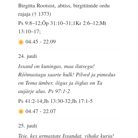
Birgitta Rootsist, abtiss, birgitiinide ordu
rajaja († 1373)
Ps 9:8–12;Õp 31:10–31;1Kr 2:6–12;Mt
13:10–17;
04.45
-
22.09
24. juuli
Issand on kuningas, maa ilutsegu!
Rõõmustagu saarte hulk! Pilved ja pimedus
on Tema ümber, õigus ja õiglus on Ta
aujärje alus. Ps 97:1-2
Ps 41:2-14;Jh 13:30-32;Jh 17:1-5
04.47
-
22.07
25. juuli
Teie, kes armastate Issandat, vihake kurja!