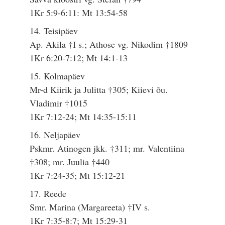
1Kr 5:9-6:11: Mt 13:54-58
14. Teisipäev
Ap. Akila †I s.; Athose vg. Nikodim †1809
1Kr 6:20-7:12; Mt 14:1-13
15. Kolmapäev
Mr-d Kiirik ja Julitta †305; Kiievi õu.
Vladimir †1015
1Kr 7:12-24; Mt 14:35-15:11
16. Neljapäev
Pskmr. Atinogen jkk. †311; mr. Valentiina
†308; mr. Juulia †440
1Kr 7:24-35; Mt 15:12-21
17. Reede
Smr. Marina (Margareeta) †IV s.
1Kr 7:35-8:7; Mt 15:29-31