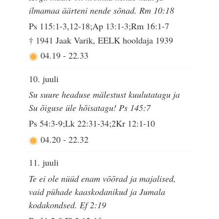
ilmamaa äärteni nende sõnad. Rm 10:18
Ps 115:1-3,12-18;Ap 13:1-3;Rm 16:1-7
† 1941 Jaak Varik, EELK hooldaja 1939
04.19
-
22.33
10. juuli
Su suure headuse mälestust kuulutatagu ja
Su õiguse üle hõisatagu! Ps 145:7
Ps 54:3-9;Lk 22:31-34;2Kr 12:1-10
04.20
-
22.32
11. juuli
Te ei ole nüüd enam võõrad ja majalised,
vaid pühade kaaskodanikud ja Jumala
kodakondsed. Ef 2:19