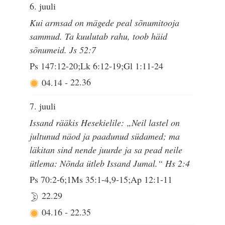
6. juuli
Kui armsad on mägede peal sõnumitooja
sammud. Ta kuulutab rahu, toob häid
sõnumeid. Js 52:7
Ps 147:12-20;Lk 6:12-19;Gl 1:11-24
04.14
-
22.36
7. juuli
Issand rääkis Hesekielile: „Neil lastel on
jultunud näod ja paadunud südamed; ma
läkitan sind nende juurde ja sa pead neile
ütlema: Nõnda ütleb Issand Jumal.“ Hs 2:4
Ps 70:2-6;1Ms 35:1-4,9-15;Ap 12:1-11
22.29
04.16
-
22.35