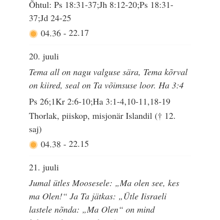
Õhtul: Ps 18:31-37;Jh 8:12-20;Ps 18:31-
37;Jd 24-25
04.36
-
22.17
20. juuli
Tema all on nagu valguse sära, Tema kõrval
on kiired, seal on Ta võimsuse loor. Ha 3:4
Ps 26;1Kr 2:6-10;Ha 3:1-4,10-11,18-19
Thorlak, piiskop, misjonär Islandil († 12.
saj)
04.38
-
22.15
21. juuli
Jumal ütles Moosesele: „Ma olen see, kes
ma Olen!“ Ja Ta jätkas: „Ütle Iisraeli
lastele nõnda: „Ma Olen“ on mind