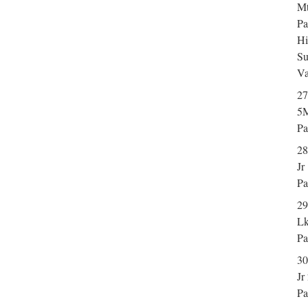
Mt
Pa
Hi
Su
Va
27
5M
Pa
28
Jr
Pa
29
Lk
Pa
30
Jr
Pa