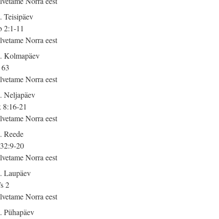
lvetame Norra eest
. Teisipäev
 2:1-11
lvetame Norra eest
. Kolmapäev
 63
lvetame Norra eest
. Neljapäev
 8:16-21
lvetame Norra eest
. Reede
 32:9-20
lvetame Norra eest
. Laupäev
s 2
lvetame Norra eest
. Pühapäev