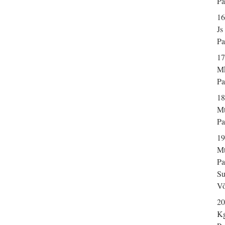
Pa
16
Js
Pa
17
Mk
Pa
18
Mt
Pa
19
Mt
Pa
Su
Võ
20
Kg