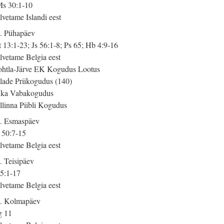
s 30:1-10
lvetame Islandi eest
. Pühapäev
 13:1-23; Js 56:1-8; Ps 65; Hb 4:9-16
lvetame Belgia eest
htla-Järve EK Kogudus Lootus
lade Priikogudus (140)
ka Vabakogudus
llinna Piibli Kogudus
. Esmaspäev
 50:7-15
lvetame Belgia eest
. Teisipäev
 5:1-17
lvetame Belgia eest
. Kolmapäev
g 11