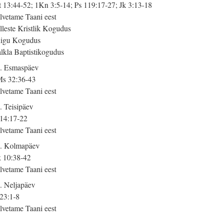
 13:44-52; 1Kn 3:5-14; Ps 119:17-27; Jk 3:13-18
lvetame Taani eest
lleste Kristlik Kogudus
igu Kogudus
lkla Baptistikogudus
. Esmaspäev
s 32:36-43
lvetame Taani eest
. Teisipäev
 14:17-22
lvetame Taani eest
. Kolmapäev
 10:38-42
lvetame Taani eest
. Neljapäev
 23:1-8
lvetame Taani eest