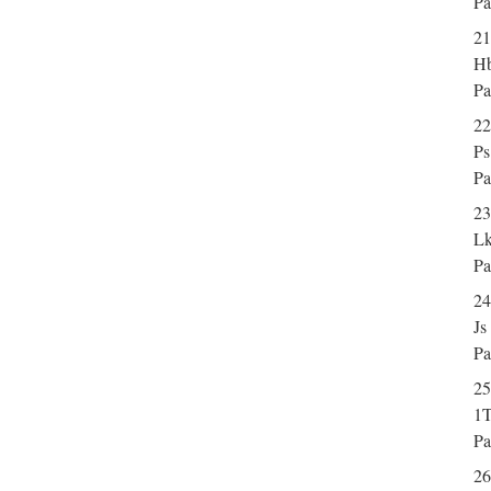
Pa
21
Hb
Pa
22
Ps
Pa
23
Lk
Pa
24
Js
Pa
25
1T
Pa
26