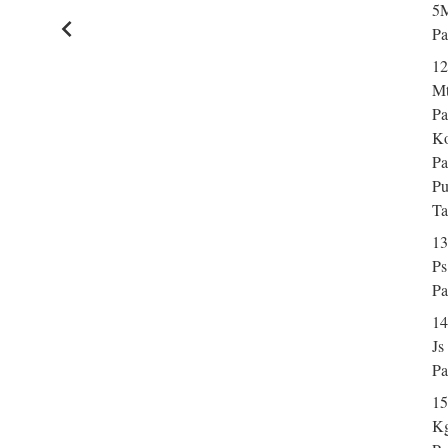
5M
Pa
12
Mt
Pa
Ko
Pa
Pu
Ta
13
Ps
Pa
14
Js
Pa
15
K