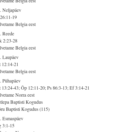
lvetame Belgia eest
. Neljapäev
 26:11-19
lvetame Belgia eest
. Reede
 2:23-28
lvetame Belgia eest
. Laupäev
 12:14-21
lvetame Belgia eest
. Pühapäev
 13:24-43; Õp 12:11-20; Ps 86:3-13; Ef 3:14-21
lvetame Norra eest
tlepa Baptisti Kogudus
ru Baptisti Kogudus (115)
. Esmaspäev
 3:1-15