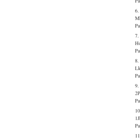
Pa
6.
Mk
Pa
7.
Ho
Pa
8.
Lk
Pa
9.
2P
Pa
10
1J
Pa
11