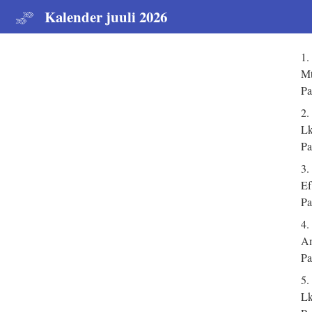
Kalender juuli 2026
1.
Mt
Pa
2.
Lk
Pa
3.
Ef
Pa
4.
Am
Pa
5.
Lk