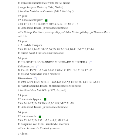
R: Oma suurest heldusest vasta mulle, Issand.
† msgr Julijans Začests (2004, Līvāni)
† isa Guy Barbier de Courteix (2011, Helsingi)
22. juuni
12. nädala esmaspäev
2Kn 17:5-8,13-15a,18; Ps 60:3,4-5,12-13; Mt 7:1-5
R: Aita meid, Issand, ja vasta meie hüüdele.
või v Nola p. Paulinus, piiskop või p p-d John Fisher, piiskop, ja Thomas More,
märtrid.
23. juuni
r 12. nädala teisipäev
2Kn 19:9-11,14-21,31-35,36; Ps 48:2-3,3-4,10-11; Mt 7:6,12-14
R: Jumal hoiab kindlana oma linna alati.
24. juuni
PÜHA RISTIJA JOHANNESE SÜNNIPÄEV. SUURPÜHA
Eelõhtumissa
Jr 1:4-10; Ps 71:1-2,3-4a,5-6ab,15ab+17; 1Pt 1:8-12; Lk 1:5-17
R: Issand, Sa hoidsid mind emaihust.
Päevamissa
Js 49:1-6; Ps 139:1bc-3,13-14ab,14c-15; Ap 13:22-26; Lk 1:57-66,80
R: "Sind tänan ma, Issand, et olen nii imeliselt loodud.
† isa Stanisław Rut SChr (1972, Poznań)
25. juuni
12. nädala neljapäev
2Kn 24:8-17; Ps 79:1bcd-2,3-5,8,9; Mt 7:21-29
R: Aita meid, Issand, ja vasta meie hüüdele.
26. juuni
12. nädala reede
2Kn 25:1-12; Ps 137:1-2,3,4-5,6; Mt 8:1-4
R: Jäägu mu keel kinni, kui Sind ei meenuta.
või v p. Josemaría Escrivá, preester
27. juuni