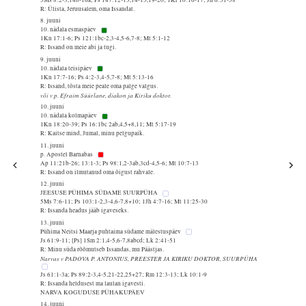
R: Ülista, Jeruusalem, oma Issandat.
8. juuni
10. nädala esmaspäev
1Kn 17:1-6; Ps 121:1bc-2,3-4,5-6,7-8; Mt 5:1-12
R: Issand on meie abi ja tugi.
9. juuni
10. nädala teisipäev
1Kn 17:7-16; Ps 4:2-3,4-5,7-8; Mt 5:13-16
R: Issand, tõsta meie peale oma palge valgus.
või v p. Efraim Süürlane, diakon ja Kiriku doktor.
10. juuni
10. nädala kolmapäev
1Kn 18:20-39; Ps 16:1bc 2ab,4,5+8,11; Mt 5:17-19
R: Kaitse mind, Jumal, minu pelgupaik.
11. juuni
p. Apostel Barnabas
Ap 11:21b-26; 13:1-3; Ps 98:1,2-3ab,3cd-4,5-6; Mt 10:7-13
R: Issand on ilmutanud oma õigust rahvale.
12. juuni
JEESUSE PÜHIMA SÜDAME SUURPÜHA
5Ms 7:6-11; Ps 103:1-2,3-4,6-7,8+10; 1Jh 4:7-16; Mt 11:25-30
R: Issanda headus jääb igaveseks.
13. juuni
Pühima Neitsi Maarja puhtaima südame mälestuspäev
Js 61:9-11; [Ps] 1Sm 2:1,4-5,6-7,8abcd; Lk 2:41-51
R: Minu süda rõõmutseb Issandas, mu Päästjas.
Narvas v PADOVA P. ANTONIUS, PREESTER JA KIRIKU DOKTOR, SUURPÜHA
Js 61:1-3a; Ps 89:2-3,4-5,21-22,25+27; Rm 12:3-13; Lk 10:1-9
R: Issanda heldusest ma laulan igavesti.
NARVA KOGUDUSE PÜHAKUPÄEV
14. juuni