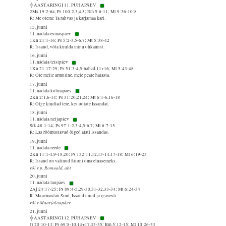
╬ AASTARINGI 11. PÜHAPÄEV
2Ms 19:2-6a; Ps 100:2,3,4,5; Rm 5:6-11; Mt 9:36-10:8
R: Me oleme Ta rahvas ja karjamaa kari.
15. juuni
11. nädala esmaspäev
1Kn 21:1-16; Ps 5:2-3,5-6,7; Mt 5:38-42
R: Issand, võta kuulda minu ohkamist.
16. juuni
11. nädala teisipäev
1Kn 21:17-29; Ps 51:3-4,5-6abcd,11+16; Mt 5:43-48
R: Ole meile armuline, meie peale halasta.
17. juuni
11. nädala kolmapäev
2Kn 2:1,6-14; Ps 31:20,21,24; Mt 6:1-6,16-18
R: Olge kindlad teie, kes ootate Issandat.
18. juuni
11. nädala neljapäev
Srk 48:1-14; Ps 97:1-2,3-4,5-6,7; Mt 6:7-15
R: Las rõõmustavad õiged alati Issandas.
19. juuni
11. nädala reede
2Kn 11:1-4,9-18,20; Ps 132:11,12,13-14,17-18; Mt 6:19-23
R: Issand on valinud Siioni oma eluasemeks.
või v p. Romuald, abt
20. juuni
11. nädala laupäev
2Aj 24:17-25; Ps 89:4-5,29-30,31-32,33-34; Mt 6:24-34
R: Ma armastan Sind, Issand nüüd ja igavesti.
või v Maarjalaupäev
21. juuni
╬ AASTARINGI 12. PÜHAPÄEV
Jr 20:10-13; Ps 69:8-10,14+17,33-35; Rm 5:12-15; Mt 10:26-33