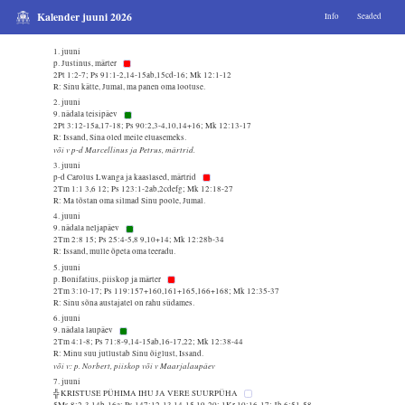
Kalender juuni 2026
Info
Seaded
1. juuni
p. Justinus, märter
2Pt 1:2-7; Ps 91:1-2,14-15ab,15cd-16; Mk 12:1-12
R: Sinu kätte, Jumal, ma panen oma lootuse.
2. juuni
9. nädala teisipäev
2Pt 3:12-15a,17-18; Ps 90:2,3-4,10,14+16; Mk 12:13-17
R: Issand, Sina oled meile eluasemeks.
või v p-d Marcellinus ja Petrus, märtrid.
3. juuni
p-d Carolus Lwanga ja kaaslased, märtrid
2Tm 1:1 3,6 12; Ps 123:1-2ab,2cdefg; Mk 12:18-27
R: Ma tõstan oma silmad Sinu poole, Jumal.
4. juuni
9. nädala neljapäev
2Tm 2:8 15; Ps 25:4-5,8 9,10+14; Mk 12:28b-34
R: Issand, mulle õpeta oma teeradu.
5. juuni
p. Bonifatius, piiskop ja märter
2Tm 3:10-17; Ps 119:157+160,161+165,166+168; Mk 12:35-37
R: Sinu sõna austajatel on rahu südames.
6. juuni
9. nädala laupäev
2Tm 4:1-8; Ps 71:8-9,14-15ab,16-17,22; Mk 12:38-44
R: Minu suu jutlustab Sinu õiglust, Issand.
või v: p. Norbert, piiskop või v Maarjalaupäev
7. juuni
╬ KRISTUSE PÜHIMA IHU JA VERE SUURPÜHA
5Ms 8:2-3,14b-16a; Ps 147:12-13,14-15,19-20; 1Kr 10:16-17; Jh 6:51-58