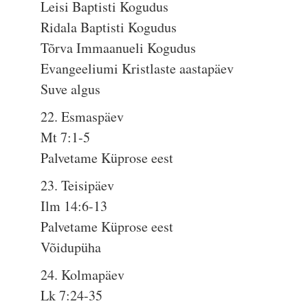
Leisi Baptisti Kogudus
Ridala Baptisti Kogudus
Tõrva Immaanueli Kogudus
Evangeeliumi Kristlaste aastapäev
Suve algus
22. Esmaspäev
Mt 7:1-5
Palvetame Küprose eest
23. Teisipäev
Ilm 14:6-13
Palvetame Küprose eest
Võidupüha
24. Kolmapäev
Lk 7:24-35