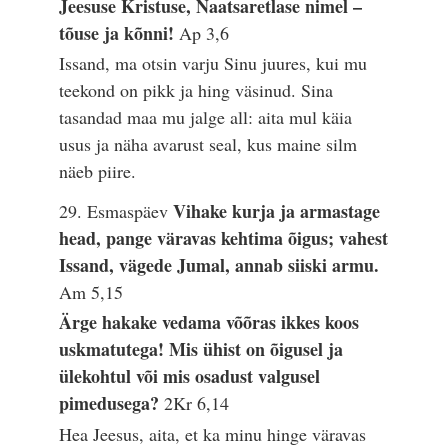
Jeesuse Kristuse, Naatsaretlase nimel –
tõuse ja kõnni!
Ap 3,6
Issand, ma otsin varju Sinu juures, kui mu
teekond on pikk ja hing väsinud. Sina
tasandad maa mu jalge all: aita mul käia
usus ja näha avarust seal, kus maine silm
näeb piire.
Vihake kurja ja armastage
29. Esmaspäev
head, pange väravas kehtima õigus; vahest
Issand, vägede Jumal, annab siiski armu.
Am 5,15
Ärge hakake vedama võõras ikkes koos
uskmatutega! Mis ühist on õigusel ja
ülekohtul või mis osadust valgusel
pimedusega?
2Kr 6,14
Hea Jeesus, aita, et ka minu hinge väravas