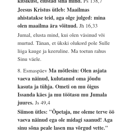
kitsikust, elustad sina mind.
Ps 138,7
Jeesus Kristus ütleb: Maailmas
ahistatakse teid, aga olge julged: mina
olen maailma ära võitnud.
Jh 16,33
Jumal, elusta mind, kui olen väsinud või
murtud. Tänan, et ükski olukord pole Sulle
liiga kauge ja keeruline. Ma toetun rahus
Sinu väele.
Ma mõtlesin: Olen asjata
8. Esmaspäev
vaeva näinud, kulutanud oma jõudu
kasuta ja tühja. Ometi on mu õigus
Issanda käes ja mu töötasu mu Jumala
juures.
Js 49,4
Siimon ütles: "Õpetaja, me oleme terve öö
vaeva näinud ega ole midagi saanud! Aga
sinu sõna peale lasen ma võrgud vette."