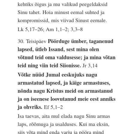
kehtiks õigus ja mu valikud peegeldaksid
Sinu tahet. Hoia minust eemal suhted ja
kompromissid, mis viivad Sinust eemale.
Lk 5,17–26; Am 1,1–2; 3,3–8
Pöörduge ümber, taganenud
30. Teisipäev
lapsed, ütleb Issand, sest mina olen
võtnud teid oma valdusesse; ja mina võtan
teid ning viin teid Siionisse.
Jr 3,14
Võtke nüüd Jumal eeskujuks nagu
armastatud lapsed, ja käige armastuses,
nõnda nagu Kristus meid on armastanud
ja on iseenese loovutanud meie eest anniks
ja ohvriks.
Ef 5,1–2
Isa taevas, aita mul elada nagu Sinu armas
laps, rõõmuga ja usalduses. Kui ma eksin,
siis võta mind enda varju ja pööra mind