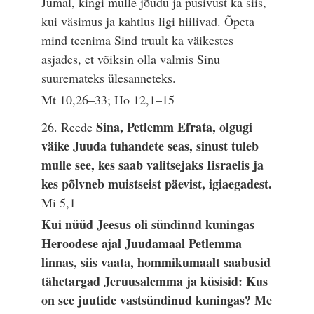
Jumal, kingi mulle jõudu ja püsivust ka siis,
kui väsimus ja kahtlus ligi hiilivad. Õpeta
mind teenima Sind truult ka väikestes
asjades, et võiksin olla valmis Sinu
suuremateks ülesanneteks.
Mt 10,26–33; Ho 12,1–15
Sina, Petlemm Efrata, olgugi
26. Reede
väike Juuda tuhandete seas, sinust tuleb
mulle see, kes saab valitsejaks Iisraelis ja
kes põlvneb muistseist päevist, igiaegadest.
Mi 5,1
Kui nüüd Jeesus oli sündinud kuningas
Heroodese ajal Juudamaal Petlemma
linnas, siis vaata, hommikumaalt saabusid
tähetargad Jeruusalemma ja küsisid: Kus
on see juutide vastsündinud kuningas? Me