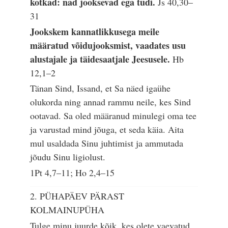
kotkad: nad jooksevad ega tüdi.
Js 40,30–
31
Jookskem kannatlikkusega meile
määratud võidujooksmist, vaadates usu
alustajale ja täidesaatjale Jeesusele.
Hb
12,1–2
Tänan Sind, Issand, et Sa näed igaühe
olukorda ning annad rammu neile, kes Sind
ootavad. Sa oled määranud minulegi oma tee
ja varustad mind jõuga, et seda käia. Aita
mul usaldada Sinu juhtimist ja ammutada
jõudu Sinu ligiolust.
1Pt 4,7–11; Ho 2,4–15
2. PÜHAPÄEV PÄRAST
KOLMAINUPÜHA
Tulge minu juurde kõik, kes olete vaevatud