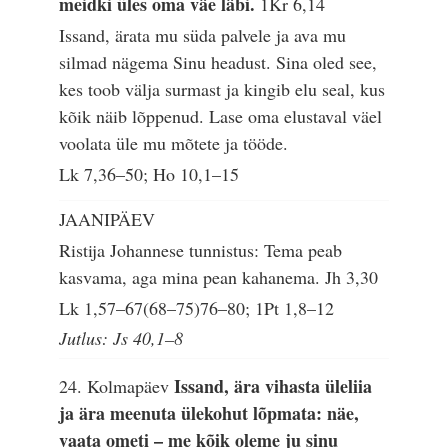
meidki üles oma väe läbi.
1Kr 6,14
Issand, ärata mu süda palvele ja ava mu
silmad nägema Sinu headust. Sina oled see,
kes toob välja surmast ja kingib elu seal, kus
kõik näib lõppenud. Lase oma elustaval väel
voolata üle mu mõtete ja tööde.
Lk 7,36–50; Ho 10,1–15
JAANIPÄEV
Ristija Johannese tunnistus: Tema peab
kasvama, aga mina pean kahanema.
Jh 3,30
Lk 1,57–67(68–75)76–80; 1Pt 1,8–12
Jutlus: Js 40,1–8
Issand, ära vihasta üleliia
24. Kolmapäev
ja ära meenuta ülekohut lõpmata: näe,
vaata ometi – me kõik oleme ju sinu