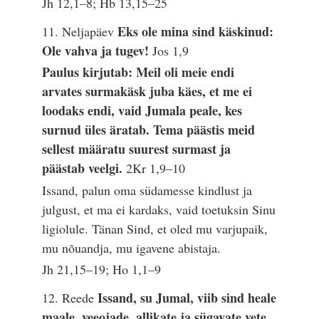
Jh 12,1–8; Hb 13,15–25
Eks ole mina sind käskinud:
11. Neljapäev
Ole vahva ja tugev!
Jos 1,9
Paulus kirjutab: Meil oli meie endi
arvates surmakäsk juba käes, et me ei
loodaks endi, vaid Jumala peale, kes
surnud üles äratab. Tema päästis meid
sellest määratu suurest surmast ja
päästab veelgi.
2Kr 1,9–10
Issand, palun oma südamesse kindlust ja
julgust, et ma ei kardaks, vaid toetuksin Sinu
ligiolule. Tänan Sind, et oled mu varjupaik,
mu nõuandja, mu igavene abistaja.
Jh 21,15–19; Ho 1,1–9
Issand, su Jumal, viib sind heale
12. Reede
maale, veeojade, allikate ja sügavate vete