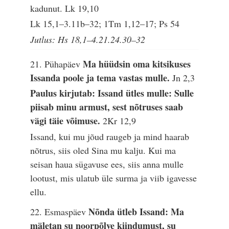
kadunut.
Lk 19,10
Lk 15,1–3.11b–32; 1Tm 1,12–17; Ps 54
Jutlus: Hs 18,1–4.21.24.30–32
Ma hüüdsin oma kitsikuses
21. Pühapäev
Issanda poole ja tema vastas mulle.
Jn 2,3
Paulus kirjutab: Issand ütles mulle: Sulle
piisab minu armust, sest nõtruses saab
vägi täie võimuse.
2Kr 12,9
Issand, kui mu jõud raugeb ja mind haarab
nõtrus, siis oled Sina mu kalju. Kui ma
seisan haua sügavuse ees, siis anna mulle
lootust, mis ulatub üle surma ja viib igavesse
ellu.
Nõnda ütleb Issand: Ma
22. Esmaspäev
mäletan su noorpõlve kiindumust, su