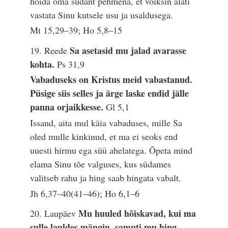
hoida oma südant pehmena, et võiksin alati
vastata Sinu kutsele usu ja usaldusega.
Mt 15,29–39; Ho 5,8–15
Sa asetasid mu jalad avarasse
19. Reede
kohta.
Ps 31,9
Vabaduseks on Kristus meid vabastanud.
Püsige siis selles ja ärge laske endid jälle
panna orjaikkesse.
Gl 5,1
Issand, aita mul käia vabaduses, mille Sa
oled mulle kinkinud, et ma ei seoks end
uuesti hirmu ega süü ahelatega. Õpeta mind
elama Sinu tõe valguses, kus südames
valitseb rahu ja hing saab hingata vabalt.
Jh 6,37–40(41–46); Ho 6,1–6
Mu huuled hõiskavad, kui ma
20. Laupäev
sulle lauldes mängin, samuti mu hing,