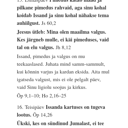
pilkane pimedus rahvaid, aga sinu kohal
koidab Issand ja sinu kohal nähakse tema
auhiilgust.
Js 60,2
Jeesus ütleb: Mina olen maailma valgus.
Kes järgneb mulle, ei käi pimeduses, vaid
tal on elu valgus.
Jh 8,12
Issand, pimedus ja valgus on mu
teekaaslased. Juhata mind samm-sammult,
kui kõnnin varjus ja kardan eksida. Aita mul
igatseda valgust, mis ei ole pelgalt päev,
vaid Sinu ligiolu soojus ja kirkus.
Õp 9,1–10; Ho 2,16–25
Issanda kartuses on tugeva
16. Teisipäev
lootus.
Õp 14,26
Ükski, kes on sündinud Jumalast, ei tee