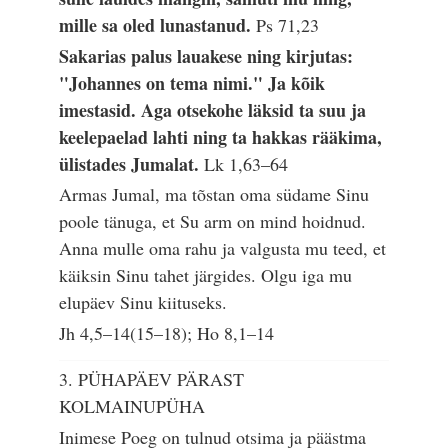
mille sa oled lunastanud.
Ps 71,23
Sakarias palus lauakese ning kirjutas:
"Johannes on tema nimi." Ja kõik
imestasid. Aga otsekohe läksid ta suu ja
keelepaelad lahti ning ta hakkas rääkima,
ülistades Jumalat.
Lk 1,63–64
Armas Jumal, ma tõstan oma südame Sinu
poole tänuga, et Su arm on mind hoidnud.
Anna mulle oma rahu ja valgusta mu teed, et
käiksin Sinu tahet järgides. Olgu iga mu
elupäev Sinu kiituseks.
Jh 4,5–14(15–18); Ho 8,1–14
3. PÜHAPÄEV PÄRAST
KOLMAINUPÜHA
Inimese Poeg on tulnud otsima ja päästma