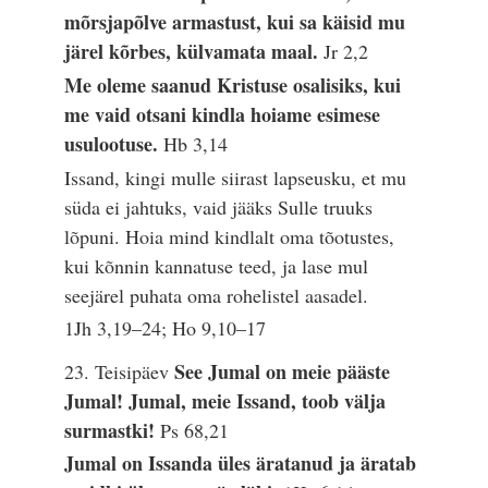
mõrsjapõlve armastust, kui sa käisid mu
järel kõrbes, külvamata maal.
Jr 2,2
Me oleme saanud Kristuse osalisiks, kui
me vaid otsani kindla hoiame esimese
usulootuse.
Hb 3,14
Issand, kingi mulle siirast lapseusku, et mu
süda ei jahtuks, vaid jääks Sulle truuks
lõpuni. Hoia mind kindlalt oma tõotustes,
kui kõnnin kannatuse teed, ja lase mul
seejärel puhata oma rohelistel aasadel.
1Jh 3,19–24; Ho 9,10–17
See Jumal on meie pääste
23. Teisipäev
Jumal! Jumal, meie Issand, toob välja
surmastki!
Ps 68,21
Jumal on Issanda üles äratanud ja äratab