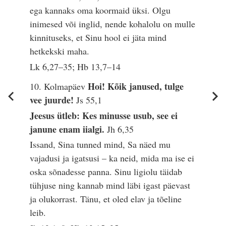
ega kannaks oma koormaid üksi. Olgu
inimesed või inglid, nende kohalolu on mulle
kinnituseks, et Sinu hool ei jäta mind
hetkekski maha.
Lk 6,27–35; Hb 13,7–14
Hoi! Kõik janused, tulge
10. Kolmapäev
vee juurde!
Js 55,1
Jeesus ütleb: Kes minusse usub, see ei
janune enam iialgi.
Jh 6,35
Issand, Sina tunned mind, Sa näed mu
vajadusi ja igatsusi – ka neid, mida ma ise ei
oska sõnadesse panna. Sinu ligiolu täidab
tühjuse ning kannab mind läbi igast päevast
ja olukorrast. Tänu, et oled elav ja tõeline
leib.