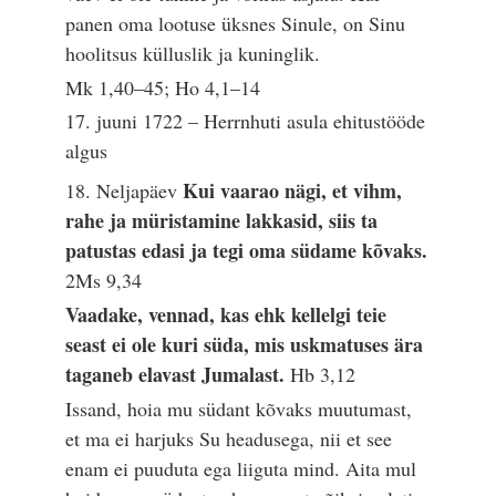
panen oma lootuse üksnes Sinule, on Sinu
hoolitsus külluslik ja kuninglik.
Mk 1,40–45; Ho 4,1–14
17. juuni 1722 – Herrnhuti asula ehitustööde
algus
Kui vaarao nägi, et vihm,
18. Neljapäev
rahe ja müristamine lakkasid, siis ta
patustas edasi ja tegi oma südame kõvaks.
2Ms 9,34
Vaadake, vennad, kas ehk kellelgi teie
seast ei ole kuri süda, mis uskmatuses ära
taganeb elavast Jumalast.
Hb 3,12
Issand, hoia mu südant kõvaks muutumast,
et ma ei harjuks Su headusega, nii et see
enam ei puuduta ega liiguta mind. Aita mul