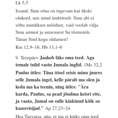
Lk 5,5
Issand, Sinu sõna on tugevam kui ükski
olukord, mis mind ümbritseb. Sinu abi ei
sõltu inimlikust mõõdust, vaid voolab välja
Sinu armust ja ustavusest Su tõotustele.
Tänan Sind kogu südamest!
Rm 12,9–16; Hb 13,1–6
Jaakob läks oma teed. Aga
9. Teisipäev
temale tulid vastu Jumala inglid.
1Ms 32,2
Paulus ütles: Täna öösel seisis minu juures
selle Jumala ingel, kelle päralt ma olen ja
keda ma ka teenin, ning ütles: "Ära
karda, Paulus, sa pead jõudma keisri ette,
ja vaata, Jumal on sulle kinkinud kõik su
kaasreisijad."
Ap 27,23–24
Hea Taevaisa, aita, et ma ei käiks oma teed