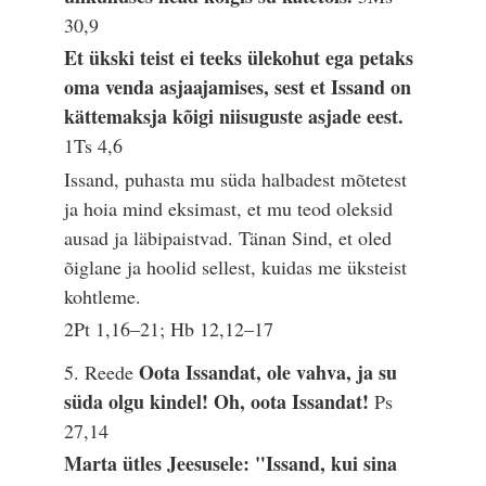
30,9
Et ükski teist ei teeks ülekohut ega petaks
oma venda asjaajamises, sest et Issand on
kättemaksja kõigi niisuguste asjade eest.
1Ts 4,6
Issand, puhasta mu süda halbadest mõtetest
ja hoia mind eksimast, et mu teod oleksid
ausad ja läbipaistvad. Tänan Sind, et oled
õiglane ja hoolid sellest, kuidas me üksteist
kohtleme.
2Pt 1,16–21; Hb 12,12–17
Oota Issandat, ole vahva, ja su
5. Reede
süda olgu kindel! Oh, oota Issandat!
Ps
27,14
Marta ütles Jeesusele: "Issand, kui sina