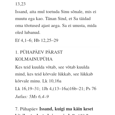
13,23
Issand, aita mul toetuda Sinu sõnale, mis ei
muutu ega kao. Tänan Sind, et Sa täidad
oma tõotused ajast aega. Sa ei unusta, mida
oled lubanud.
Ef 4,1–6; Hb 12,25–29
1. PÜHAPÄEV PÄRAST
KOLMAINUPÜHA
Kes teid kuulda võtab, see võtab kuulda
mind, kes teid kõrvale lükkab, see lükkab
kõrvale minu.
Lk 10,16a
Lk 16,19–31; 1Jh 4,(13–16a)16b–21; Ps 76
Jutlus: 5Ms 6,4–9
Issand, kuigi ma käin keset
7. Pühapäev