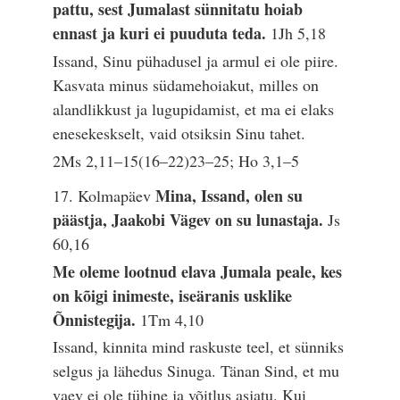
pattu, sest Jumalast sünnitatu hoiab
ennast ja kuri ei puuduta teda.
1Jh 5,18
Issand, Sinu pühadusel ja armul ei ole piire.
Kasvata minus südamehoiakut, milles on
alandlikkust ja lugupidamist, et ma ei elaks
enesekeskselt, vaid otsiksin Sinu tahet.
2Ms 2,11–15(16–22)23–25; Ho 3,1–5
Mina, Issand, olen su
17. Kolmapäev
päästja, Jaakobi Vägev on su lunastaja.
Js
60,16
Me oleme lootnud elava Jumala peale, kes
on kõigi inimeste, iseäranis usklike
Õnnistegija.
1Tm 4,10
Issand, kinnita mind raskuste teel, et sünniks
selgus ja lähedus Sinuga. Tänan Sind, et mu
vaev ei ole tühine ja võitlus asjatu. Kui