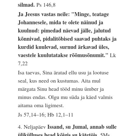
silmad.
Ps 146,8
Ja Jeesus vastas neile: "Minge, teatage
Johannesele, mida te olete näinud ja
kuulnud: pimedad näevad jälle, jalutud
kõnnivad, pidalitõbised saavad puhtaks ja
kurdid kuulevad, surnud ärkavad üles,
vaestele kuulutatakse rõõmusõnumit."
Lk
7,22
Isa taevas, Sina äratad ellu usu ja lootuse
seal, kus need on kustumas. Aita mul
märgata Sinu head tööd minu ümber ja
minus endas. Olgu mu süda ja käed valmis
aitama oma ligimest.
Js 57,14–16; Hb 12,1–11
Issand, su Jumal, annab sulle
4. Neljapäev
ülikülluses head kõigis su kätetöis.
5Ms