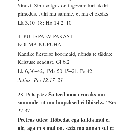
Sinust. Sinu valgus on tugevam kui ükski
pimedus. Juhi mu samme, et ma ei eksiks.
Lk 3,10–18; Ho 14,2–10
4. PÜHAPÄEV PÄRAST
KOLMAINUPÜHA
Kandke üksteise koormaid, nõnda te täidate
Kristuse seadust.
Gl 6,2
Lk 6,36–42; 1Ms 50,15–21; Ps 42
Jutlus: Rm 12,17–21
Sa teed maa avaraks mu
28. Pühapäev
sammule, et mu luupeksed ei libiseks.
2Sm
22,37
Peetrus ütles: Hõbedat ega kulda mul ei
ole, aga mis mul on, seda ma annan sulle: