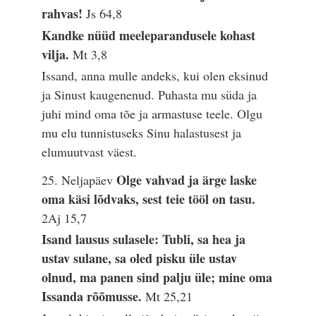
rahvas!
Js 64,8
Kandke nüüd meeleparandusele kohast
vilja.
Mt 3,8
Issand, anna mulle andeks, kui olen eksinud
ja Sinust kaugenenud. Puhasta mu süda ja
juhi mind oma tõe ja armastuse teele. Olgu
mu elu tunnistuseks Sinu halastusest ja
elumuutvast väest.
Olge vahvad ja ärge laske
25. Neljapäev
oma käsi lõdvaks, sest teie tööl on tasu.
2Aj 15,7
Isand lausus sulasele: Tubli, sa hea ja
ustav sulane, sa oled pisku üle ustav
olnud, ma panen sind palju üle; mine oma
Issanda rõõmusse.
Mt 25,21