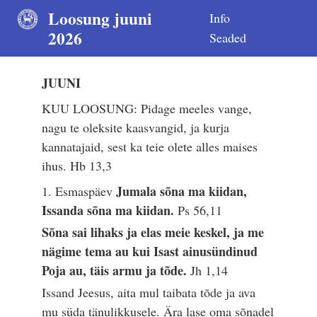
Loosung juuni
Info
2026
Seaded
JUUNI
KUU LOOSUNG: Pidage meeles vange,
nagu te oleksite kaasvangid, ja kurja
kannatajaid, sest ka teie olete alles maises
ihus.
Hb 13,3
Jumala sõna ma kiidan,
1. Esmaspäev
Issanda sõna ma kiidan.
Ps 56,11
Sõna sai lihaks ja elas meie keskel, ja me
nägime tema au kui Isast ainusündinud
Poja au, täis armu ja tõde.
Jh 1,14
Issand Jeesus, aita mul taibata tõde ja ava
mu süda tänulikkusele. Ära lase oma sõnadel