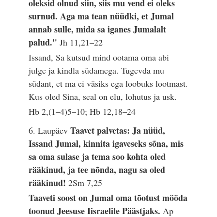
oleksid olnud siin, siis mu vend ei oleks
surnud. Aga ma tean nüüdki, et Jumal
annab sulle, mida sa iganes Jumalalt
palud."
Jh 11,21–22
Issand, Sa kutsud mind ootama oma abi
julge ja kindla südamega. Tugevda mu
südant, et ma ei väsiks ega loobuks lootmast.
Kus oled Sina, seal on elu, lohutus ja usk.
Hb 2,(1–4)5–10; Hb 12,18–24
Taavet palvetas: Ja nüüd,
6. Laupäev
Issand Jumal, kinnita igaveseks sõna, mis
sa oma sulase ja tema soo kohta oled
rääkinud, ja tee nõnda, nagu sa oled
rääkinud!
2Sm 7,25
Taaveti soost on Jumal oma tõotust mööda
toonud Jeesuse Iisraelile Päästjaks.
Ap