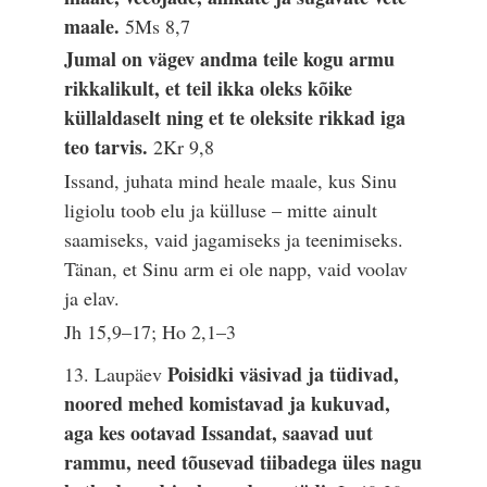
maale.
5Ms 8,7
Jumal on vägev andma teile kogu armu
rikkalikult, et teil ikka oleks kõike
küllaldaselt ning et te oleksite rikkad iga
teo tarvis.
2Kr 9,8
Issand, juhata mind heale maale, kus Sinu
ligiolu toob elu ja külluse – mitte ainult
saamiseks, vaid jagamiseks ja teenimiseks.
Tänan, et Sinu arm ei ole napp, vaid voolav
ja elav.
Jh 15,9–17; Ho 2,1–3
Poisidki väsivad ja tüdivad,
13. Laupäev
noored mehed komistavad ja kukuvad,
aga kes ootavad Issandat, saavad uut
rammu, need tõusevad tiibadega üles nagu