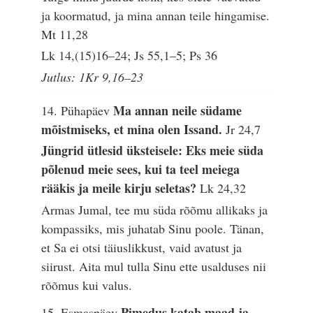
ja koormatud, ja mina annan teile hingamise.
Mt 11,28
Lk 14,(15)16–24; Js 55,1–5; Ps 36
Jutlus: 1Kr 9,16–23
Ma annan neile südame
14. Pühapäev
mõistmiseks, et mina olen Issand.
Jr 24,7
Jüngrid ütlesid üksteisele: Eks meie süda
põlenud meie sees, kui ta teel meiega
rääkis ja meile kirju seletas?
Lk 24,32
Armas Jumal, tee mu süda rõõmu allikaks ja
kompassiks, mis juhatab Sinu poole. Tänan,
et Sa ei otsi täiuslikkust, vaid avatust ja
siirust. Aita mul tulla Sinu ette usalduses nii
rõõmus kui valus.
Pimedus katab maad ja
15. Esmaspäev