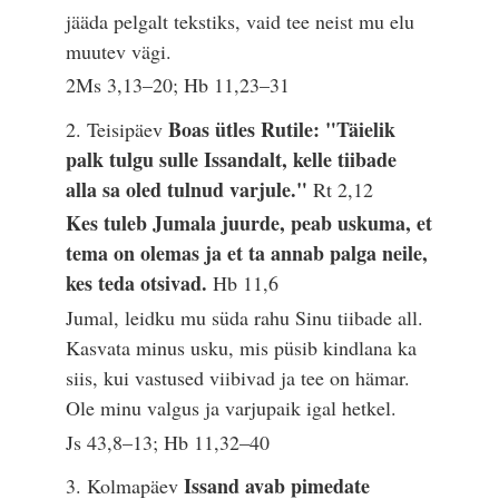
jääda pelgalt tekstiks, vaid tee neist mu elu
muutev vägi.
2Ms 3,13–20; Hb 11,23–31
Boas ütles Rutile: "Täielik
2. Teisipäev
palk tulgu sulle Issandalt, kelle tiibade
alla sa oled tulnud varjule."
Rt 2,12
Kes tuleb Jumala juurde, peab uskuma, et
tema on olemas ja et ta annab palga neile,
kes teda otsivad.
Hb 11,6
Jumal, leidku mu süda rahu Sinu tiibade all.
Kasvata minus usku, mis püsib kindlana ka
siis, kui vastused viibivad ja tee on hämar.
Ole minu valgus ja varjupaik igal hetkel.
Js 43,8–13; Hb 11,32–40
Issand avab pimedate
3. Kolmapäev