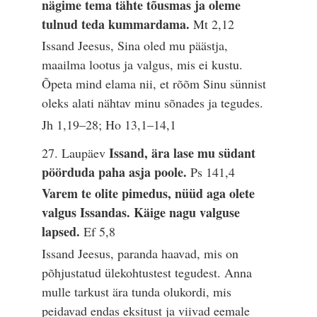
nägime tema tähte tõusmas ja oleme
tulnud teda kummardama.
Mt 2,12
Issand Jeesus, Sina oled mu päästja,
maailma lootus ja valgus, mis ei kustu.
Õpeta mind elama nii, et rõõm Sinu sünnist
oleks alati nähtav minu sõnades ja tegudes.
Jh 1,19–28; Ho 13,1–14,1
Issand, ära lase mu südant
27. Laupäev
pöörduda paha asja poole.
Ps 141,4
Varem te olite pimedus, nüüd aga olete
valgus Issandas. Käige nagu valguse
lapsed.
Ef 5,8
Issand Jeesus, paranda haavad, mis on
põhjustatud ülekohtustest tegudest. Anna
mulle tarkust ära tunda olukordi, mis
peidavad endas eksitust ja viivad eemale