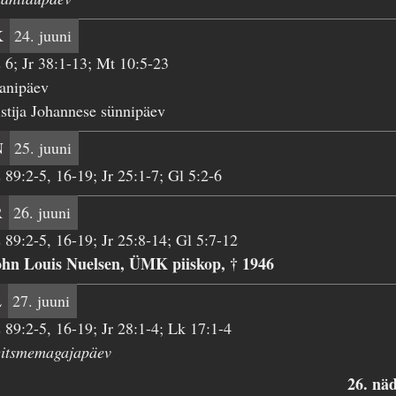
K
24. juuni
 6; Jr 38:1-13; Mt 10:5-23
anipäev
stija Johannese sünnipäev
N
25. juuni
 89:2-5, 16-19; Jr 25:1-7; Gl 5:2-6
R
26. juuni
 89:2-5, 16-19; Jr 25:8-14; Gl 5:7-12
ohn Louis Nuelsen, ÜMK piiskop, † 1946
L
27. juuni
 89:2-5, 16-19; Jr 28:1-4; Lk 17:1-4
eitsmemagajapäev
26. nä