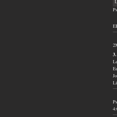
Ps
E
2M
3
L
Ee
Jo
Li
Ps
4: