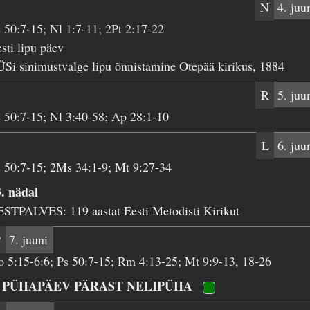
N
4. juu
 50:7-15; Nl 1:7-11; 2Pt 2:17-22
sti lipu päev
Si sinimustvalge lipu õnnistamine Otepää kirikus, 1884
R
5. juu
 50:7-15; Nl 3:40-58; Ap 28:1-10
L
6. juu
 50:7-15; 2Ms 34:1-9; Mt 9:27-34
. nädal
STPALVES: 119 aastat Eesti Metodisti Kirikut
P
7. juuni
 5:15-6:6; Ps 50:7-15; Rm 4:13-25; Mt 9:9-13, 18-26
. PÜHAPÄEV PÄRAST NELIPÜHA