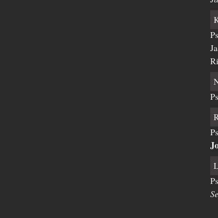
Ps
Ja
Ri
Ps
Ps
J
Ps
S