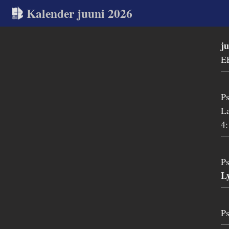
Kalender juuni 2026
j
E
Ps
La
4:
Ps
Ly
Ps