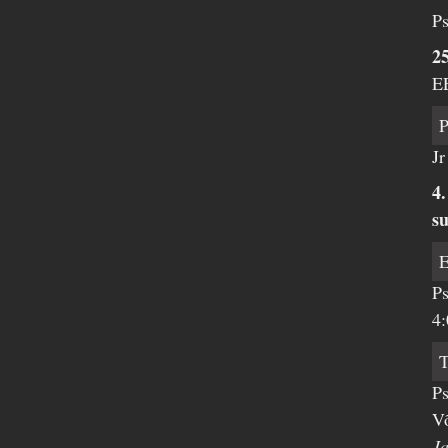
Ps
25
E
Jr
4
su
Ps
4:
Ps
V
J