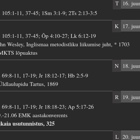
T
16. juu
 105:1-11, 37-45; 1Sm 3:1-9; 2Ts 2:13-3:5
K
17. juu
 105:1-11, 37-45; Õp 4:10-27; Lk 6:12-19
hn Wesley, Inglismaa metodistliku liikumise juht, * 1703
MKTS lõpuaktus
N
18. juu
 69:8-11, 17-19; Jr 18:12-17; Hb 2:5-9
Üldlaulupidu Tartus, 1869
R
19. juu
 69:8-11, 17-19; Jr 18:18-23; Ap 5:17-26
9.-21.06 EMK aastakonverents
kaia usutunnistus, 325
L
20. juu