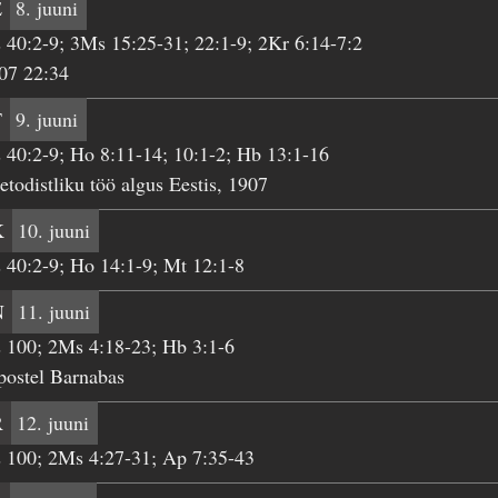
E
8. juuni
 40:2-9; 3Ms 15:25-31; 22:1-9; 2Kr 6:14-7:2
07 22:34
T
9. juuni
 40:2-9; Ho 8:11-14; 10:1-2; Hb 13:1-16
todistliku töö algus Eestis, 1907
K
10. juuni
 40:2-9; Ho 14:1-9; Mt 12:1-8
N
11. juuni
 100; 2Ms 4:18-23; Hb 3:1-6
postel Barnabas
R
12. juuni
 100; 2Ms 4:27-31; Ap 7:35-43