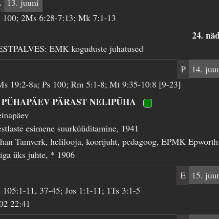
L
13. juuni
 100; 2Ms 6:28-7:13; Mk 7:1-13
24. nä
ESTPALVES: EMK koguduste juhatused
P
14. juu
s 19:2-8a; Ps 100; Rm 5:1-8; Mt 9:35-10:8 [9-23]
. PÜHAPÄEV PÄRAST NELIPÜHA
einapäev
stlaste esimene suurküüditamine, 1941
han Tamverk, helilooja, koorijuht, pedagoog, EPMK Epworth
iga üks juhte, * 1906
E
15. juu
 105:1-11, 37-45; Jos 1:1-11; 1Ts 3:1-5
02 22:41