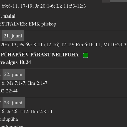
 69:8-11, 17-19; Jr 20:1-6; Lk 11:53-12:3
. nädal
ESTPALVES: EMK piiskop
P
21. juuni
 20:7-13; Ps 69: 8-11 (12-16) 17-19; Rm 6:1b-11; Mt 10:24-3
. PÜHAPÄEV PÄRAST NELIPÜHA
ve algus 10:24
E
22. juuni
 6; Mi 7:1-7; Ilm 2:1-7
02 22:44
T
23. juuni
 6; Jr 26:1-12; Ilm 2:8-11
õidupüha
aanilaupäev