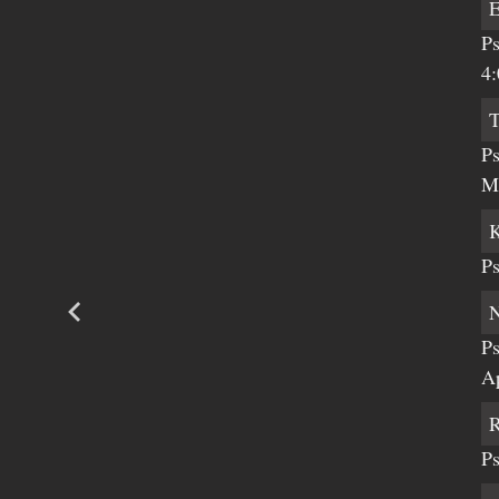
Ps
4:
Ps
Me
Ps
Ps
A
Ps