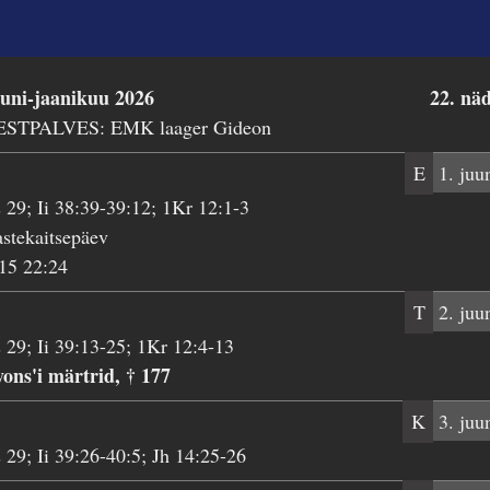
uuni-jaanikuu 2026
22. nä
ESTPALVES: EMK laager Gideon
E
1. juu
 29; Ii 38:39-39:12; 1Kr 12:1-3
stekaitsepäev
15 22:24
T
2. juu
 29; Ii 39:13-25; 1Kr 12:4-13
ons'i märtrid, † 177
K
3. juu
 29; Ii 39:26-40:5; Jh 14:25-26