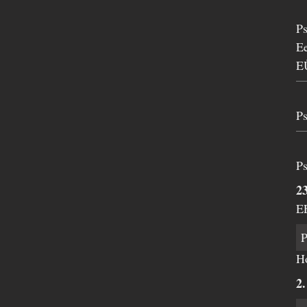
Ps
Ee
EÜ
Ps
Ps
23
EE
Ho
2