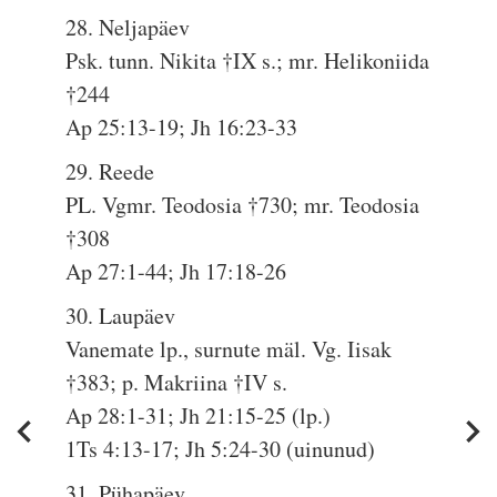
28. Neljapäev
Psk. tunn. Nikita †IX s.; mr. Helikoniida
†244
Ap 25:13-19; Jh 16:23-33
29. Reede
PL. Vgmr. Teodosia †730; mr. Teodosia
†308
Ap 27:1-44; Jh 17:18-26
30. Laupäev
Vanemate lp., surnute mäl. Vg. Iisak
†383; p. Makriina †IV s.
Ap 28:1-31; Jh 21:15-25 (lp.)
1Ts 4:13-17; Jh 5:24-30 (uinunud)
31. Pühapäev