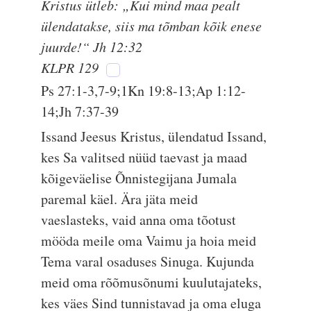
Kristus ütleb: „Kui mind maa pealt
ülendatakse, siis ma tõmban kõik enese
juurde!“ Jh 12:32
KLPR 129
Ps 27:1-3,7-9;1Kn 19:8-13;Ap 1:12-
14;Jh 7:37-39
Issand Jeesus Kristus, ülendatud Issand,
kes Sa valitsed nüüd taevast ja maad
kõigeväelise Õnnistegijana Jumala
paremal käel. Ära jäta meid
vaeslasteks, vaid anna oma tõotust
mööda meile oma Vaimu ja hoia meid
Tema varal osaduses Sinuga. Kujunda
meid oma rõõmusõnumi kuulutajateks,
kes väes Sind tunnistavad ja oma eluga