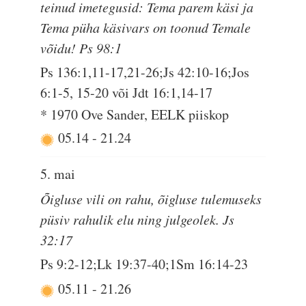
teinud imetegusid: Tema parem käsi ja
Tema püha käsivars on toonud Temale
võidu! Ps 98:1
Ps 136:1,11-17,21-26;Js 42:10-16;Jos
6:1-5, 15-20 või Jdt 16:1,14-17
* 1970 Ove Sander, EELK piiskop
05.14
-
21.24
5. mai
Õigluse vili on rahu, õigluse tulemuseks
püsiv rahulik elu ning julgeolek. Js
32:17
Ps 9:2-12;Lk 19:37-40;1Sm 16:14-23
05.11
-
21.26