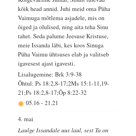
kõik head annid. Juhi meid oma Püha
Vaimuga mõtlema asjadele, mis on
õiged ja olulised, ning aita teha Sinu
tahet. Seda palume Jeesuse Kristuse,
meie Issanda läbi, kes koos Sinuga
Püha Vaimu ühtsuses elab ja valitseb
igavesest ajast igavesti.
Lisalugemine: Brk 3:9-38
Õhtul: Ps 18:2,8-17;2Ms 15:1-11,19-
21;Ps 18:2,8-17;Õp 8:22-32
05.16
-
21.21
4. mai
Laulge Issandale uus laul, sest Ta on