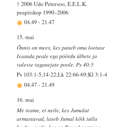
† 2006 Udo Petersoo, E.E.L.K.
peapiiskop 1990–2006
04.49
-
21.47
15. mai
Õnnis on mees, kes paneb oma lootuse
Issanda peale ega pöördu ülbete ja
valesse taganejate poole. Ps 40:5
Ps 103:1-5,14-22;Lk 22:66-69;Kl 3:1-4
04.47
-
21.49
16. mai
Me teame, et neile, kes Jumalat
armastavad, laseb Jumal kõik tulla