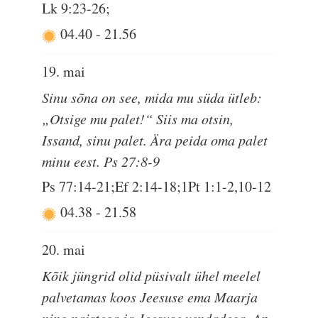
Lk 9:23-26;
04.40
-
21.56
19. mai
Sinu sõna on see, mida mu süda ütleb:
„Otsige mu palet!“ Siis ma otsin,
Issand, sinu palet. Ära peida oma palet
minu eest. Ps 27:8-9
Ps 77:14-21;Ef 2:14-18;1Pt 1:1-2,10-12
04.38
-
21.58
20. mai
Kõik jüngrid olid püsivalt ühel meelel
palvetamas koos Jeesuse ema Maarja