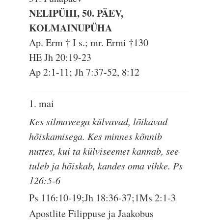
NELIPÜHI, 50. PÄEV,
KOLMAINUPÜHA
Ap. Erm † I s.; mr. Ermi †130
HE Jh 20:19-23
Ap 2:1-11; Jh 7:37-52, 8:12
1. mai
Kes silmaveega külvavad, lõikavad
hõiskamisega. Kes minnes kõnnib
nuttes, kui ta külviseemet kannab, see
tuleb ja hõiskab, kandes oma vihke. Ps
126:5-6
Ps 116:10-19;Jh 18:36-37;1Ms 2:1-3
Apostlite Filippuse ja Jaakobus