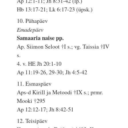
Ap 12:1-11; Jh 8:31-42 (lp.)
Hb 13:17-21; Lk 6:17-23 (üpsk.)
10. Pühapäev
Emadepäev
Samaaria naise pp.
Ap. Siimon Seloot †I s.; vg. Taissia †IV
s.
4. v. HE Jh 20:1-10
Ap 11:19-26, 29-30; Jh 4:5-42
11. Esmaspäev
Aps-d Kirill ja Metoodi †IX s.; prmr.
Mooki †295
Ap 12:12-17; Jh 8:42-51
12. Teisipäev