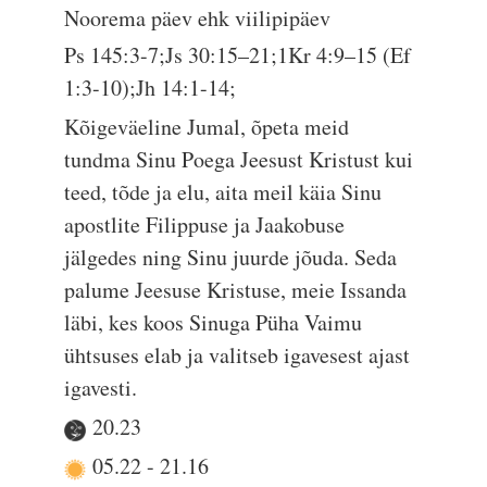
Noorema päev ehk viilipipäev
Ps 145:3-7;Js 30:15–21;1Kr 4:9–15 (Ef
1:3-10);Jh 14:1-14;
Kõigeväeline Jumal, õpeta meid
tundma Sinu Poega Jeesust Kristust kui
teed, tõde ja elu, aita meil käia Sinu
apostlite Filippuse ja Jaakobuse
jälgedes ning Sinu juurde jõuda. Seda
palume Jeesuse Kristuse, meie Issanda
läbi, kes koos Sinuga Püha Vaimu
ühtsuses elab ja valitseb igavesest ajast
igavesti.
20.23
05.22
-
21.16