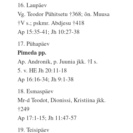
16. Laupäev
Vg. Teodor Pühitsetu †368; õn. Muusa
†V s.; pskmr. Abdjesu †418
Ap 15:35-41; Jh 10:27-38
17. Pühapäev
Pimeda pp.
Ap. Andronik, p. Juunia jkk. †I s.
5. v. HE Jh 20:11-18
Ap 16:16-34; Jh 9:1-38
18. Esmaspäev
Mr-d Teodot, Dionissi, Kristiina jkk.
†249
Ap 17:1-15; Jh 11:47-57
19. Teisipäev