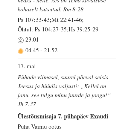
heaks - neile, kes on Tema kavatsuse
kohaselt kutsutud. Rm 8:28
Ps 107:33-43;Mt 22:41-46;
Õhtul: Ps 104:27-35;Hs 39:25-29
23.01
04.45
-
21.52
17. mai
Pühade viimasel, suurel päeval seisis
Jeesus ja hüüdis valjusti: „Kellel on
janu, see tulgu minu juurde ja joogu!“
Jh 7:37
Ülestõusmisaja 7. pühapäev Exaudi
Püha Vaimu ootus