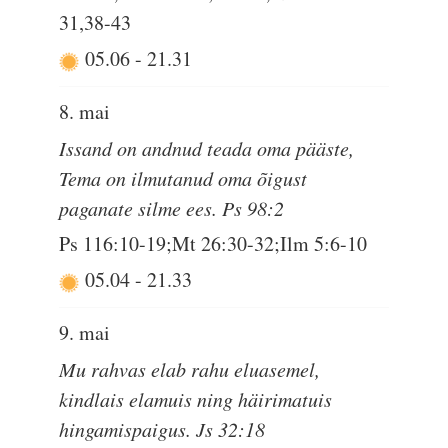
31,38-43
05.06
-
21.31
8. mai
Issand on andnud teada oma pääste,
Tema on ilmutanud oma õigust
paganate silme ees. Ps 98:2
Ps 116:10-19;Mt 26:30-32;Ilm 5:6-10
05.04
-
21.33
9. mai
Mu rahvas elab rahu eluasemel,
kindlais elamuis ning häirimatuis
hingamispaigus. Js 32:18