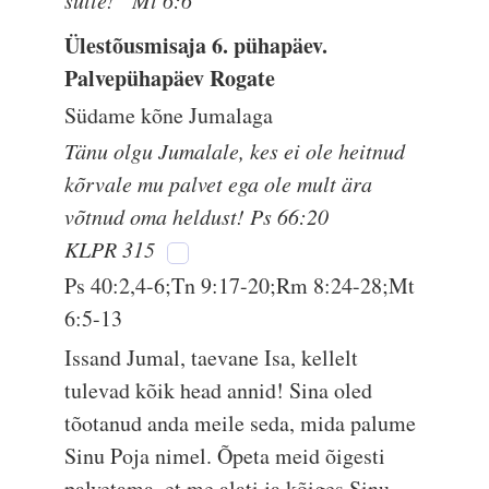
sulle!“ Mt 6:6
Ülestõusmisaja 6. pühapäev.
Palvepühapäev Rogate
Südame kõne Jumalaga
Tänu olgu Jumalale, kes ei ole heitnud
kõrvale mu palvet ega ole mult ära
võtnud oma heldust! Ps 66:20
KLPR 315
Ps 40:2,4-6;Tn 9:17-20;Rm 8:24-28;Mt
6:5-13
Issand Jumal, taevane Isa, kellelt
tulevad kõik head annid! Sina oled
tõotanud anda meile seda, mida palume
Sinu Poja nimel. Õpeta meid õigesti
palvetama, et me alati ja kõiges Sinu