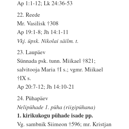
Ap 1:1-12; Lk 24:36-53
22. Reede
Mr. Vasilisk †308
Ap 19:1-8; Jh 14:1-11
Vkj. üpsk. Nikolai säilm. t.
23. Laupäev
Sünnada psk. tunn. Miikael †821;
salvitooja Maria †I s.; vgmr. Miikael
†IX s.
Ap 20:7-12; Jh 14:10-21
24. Pühapäev
Nelipühade 1. püha (riigipühana)
1. kirikukogu pühade isade pp.
Vg. sambnik Siimeon †596; mr. Kristjan