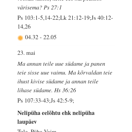
värisema? Ps 27:1
Ps 103:1-5,14-22;Lk 21:12-19;Js 40:12-
14,26
04.32
-
22.05
23. mai
Ma annan teile uue südame ja panen
teie sisse uue vaimu. Ma kõrvaldan teie
ihust kivise südame ja annan teile
lihase südame. Hs 36:26
Ps 107:33-43;Js 42:5-9;
Nelipüha eelõhtu ehk nelipüha
laupäev
Tule, Püha Vaim