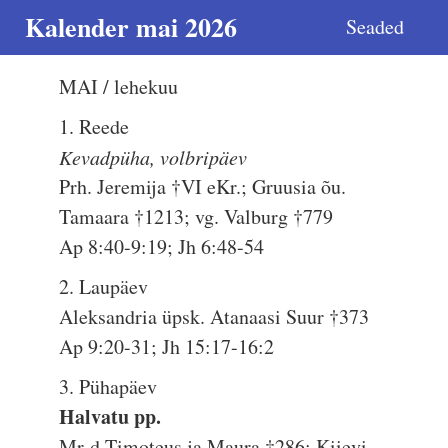
Kalender mai 2026
Seaded
MAI / lehekuu
1. Reede
Kevadpüha, volbripäev
Prh. Jeremija †VI eKr.; Gruusia õu.
Tamaara †1213; vg. Valburg †779
Ap 8:40-9:19; Jh 6:48-54
2. Laupäev
Aleksandria üpsk. Atanaasi Suur †373
Ap 9:20-31; Jh 15:17-16:2
3. Pühapäev
Halvatu pp.
Mr-d Timoteus ja Maura †286; Kiievi