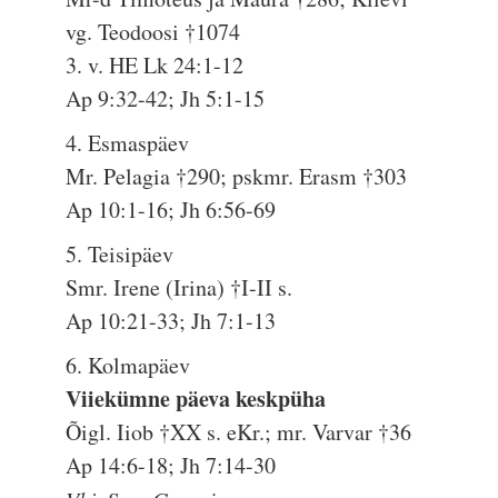
vg. Teodoosi †1074
3. v. HE Lk 24:1-12
Ap 9:32-42; Jh 5:1-15
4. Esmaspäev
Mr. Pelagia †290; pskmr. Erasm †303
Ap 10:1-16; Jh 6:56-69
5. Teisipäev
Smr. Irene (Irina) †I-II s.
Ap 10:21-33; Jh 7:1-13
6. Kolmapäev
Viiekümne päeva keskpüha
Õigl. Iiob †XX s. eKr.; mr. Varvar †36
Ap 14:6-18; Jh 7:14-30