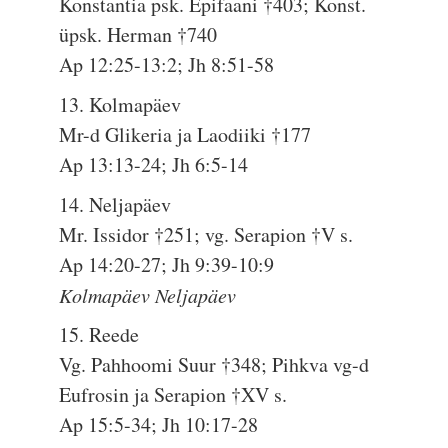
Konstantia psk. Epifaani †403; Konst.
üpsk. Herman †740
Ap 12:25-13:2; Jh 8:51-58
13. Kolmapäev
Mr-d Glikeria ja Laodiiki †177
Ap 13:13-24; Jh 6:5-14
14. Neljapäev
Mr. Issidor †251; vg. Serapion †V s.
Ap 14:20-27; Jh 9:39-10:9
Kolmapäev Neljapäev
15. Reede
Vg. Pahhoomi Suur †348; Pihkva vg-d
Eufrosin ja Serapion †XV s.
Ap 15:5-34; Jh 10:17-28