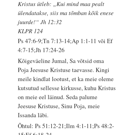
Kristus ütleb: „Kui mind maa pealt
ülendatakse, siis ma tõmban kõik enese
juurde!“ Jh 12:32
KLPR 124
Ps 47:6-9;Tn 7:13-14;Ap 1:1-11 või Ef
4:7-15;Jh 17:24-26
Kõigeväeline Jumal, Sa võtsid oma
Poja Jeesuse Kristuse taevasse. Kingi
meile kindlat lootust, et ka meie oleme
kutsutud sellesse kirkusse, kuhu Kristus
on meie eel läinud. Seda palume
Jeesuse Kristuse, Sinu Poja, meie
Issanda läbi.
Õhtul: Ps 51:12-21;Ilm 4:1-11;Ps 48:2-
15;Ef 6:18-24