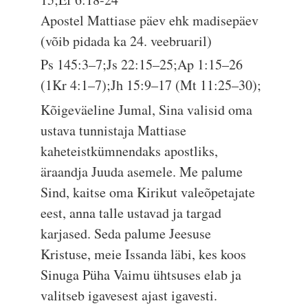
Apostel Mattiase päev ehk madisepäev
(võib pidada ka 24. veebruaril)
Ps 145:3–7;Js 22:15–25;Ap 1:15–26
(1Kr 4:1–7);Jh 15:9–17 (Mt 11:25–30);
Kõigeväeline Jumal, Sina valisid oma
ustava tunnistaja Mattiase
kaheteistkümnendaks apostliks,
äraandja Juuda asemele. Me palume
Sind, kaitse oma Kirikut valeõpetajate
eest, anna talle ustavad ja targad
karjased. Seda palume Jeesuse
Kristuse, meie Issanda läbi, kes koos
Sinuga Püha Vaimu ühtsuses elab ja
valitseb igavesest ajast igavesti.