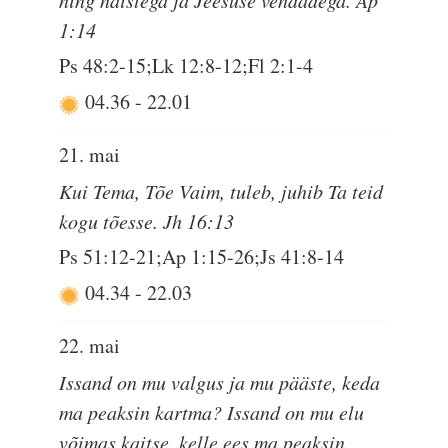
ning naistega ja Jeesuse vendadega. Ap
1:14
Ps 48:2-15;Lk 12:8-12;Fl 2:1-4
04.36
-
22.01
21. mai
Kui Tema, Tõe Vaim, tuleb, juhib Ta teid
kogu tõesse. Jh 16:13
Ps 51:12-21;Ap 1:15-26;Js 41:8-14
04.34
-
22.03
22. mai
Issand on mu valgus ja mu pääste, keda
ma peaksin kartma? Issand on mu elu
võimas kaitse, kelle ees ma peaksin