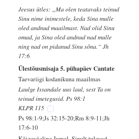
Jeesus ütles: „Ma olen teatavaks teinud
Sinu nime inimestele, keda Sina mulle
oled andnud maailmast. Nad olid Sinu
omad, ja Sina oled andnud nad mulle
ning nad on pidanud Sinu sõna.“ Jh
17:6
Ülestõusmisaja 5. pühapäev Cantate
Taevariigi kodanikuna maailmas
Laulge Issandale uus laul, sest Ta on
teinud imetegusid. Ps 98:1
KLPR 115
Ps 98:1-9;Js 32:15-20;Rm 8:9-11;Jh
17:6-10
Kõigeväeline Jumal, Sinult tulevad