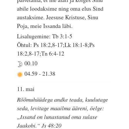
abile loodaksime ning oma elus Sind
austaksime. Jeesuse Kristuse, Sinu
Poja, meie Issanda läbi.
Lisalugemine: Tb 3:1-5
Õhtul: Ps 18:2,8-17;Lk 18:1-8;Ps
18:2,8-17;Tn 6:4-12
00.10
04.59
-
21.38
11. mai
Rõõmuhüüdega andke teada, kuulutage
seda, levitage maailma ääreni, öelge:
„Issand on lunastanud oma sulase
Jaakobi.“ Js 48:20