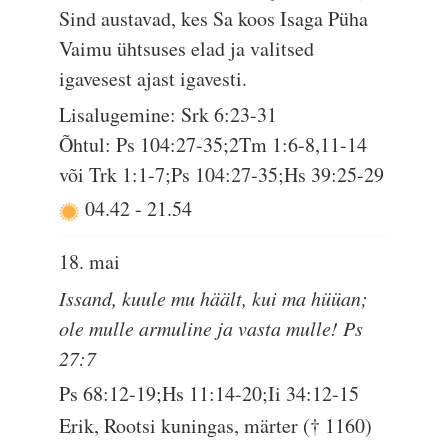
Sind austavad, kes Sa koos Isaga Püha
Vaimu ühtsuses elad ja valitsed
igavesest ajast igavesti.
Lisalugemine: Srk 6:23-31
Õhtul: Ps 104:27-35;2Tm 1:6-8,11-14
või Trk 1:1-7;Ps 104:27-35;Hs 39:25-29
04.42
-
21.54
18. mai
Issand, kuule mu häält, kui ma hüüan;
ole mulle armuline ja vasta mulle! Ps
27:7
Ps 68:12-19;Hs 11:14-20;Ii 34:12-15
Erik, Rootsi kuningas, märter († 1160)