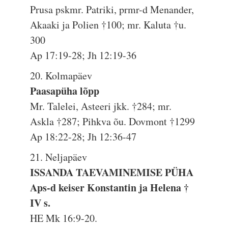
Prusa pskmr. Patriki, prmr-d Menander,
Akaaki ja Polien †100; mr. Kaluta †u.
300
Ap 17:19-28; Jh 12:19-36
20. Kolmapäev
Paasapüha lõpp
Mr. Talelei, Asteeri jkk. †284; mr.
Askla †287; Pihkva õu. Dovmont †1299
Ap 18:22-28; Jh 12:36-47
21. Neljapäev
ISSANDA TAEVAMINEMISE PÜHA
Aps-d keiser Konstantin ja Helena †
IV s.
HE Mk 16:9-20.