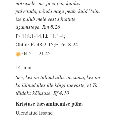
nõtrusele: me ju ei tea, kuidas
palvetada, nõnda nagu peab, kuid Vaim
ise palub meie eest sõnatute
ägamistega. Rm 8:26
Ps 118:1-14;Lk 11:1-4;
Õhtul: Ps 48:2-15;Ef 6:18-24
04.51
-
21.45
14. mai
See, kes on tulnud alla, on sama, kes on
ka läinud üles üle kõigi taevaste, et Ta
täidaks kõiksuse. Ef 4:10
Kristuse taevaminemise püha
Ülendatud Issand