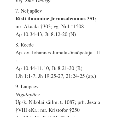
Vkj. Smr. Georgi
7. Neljapäev
Risti ilmumine Jeruusalemmas 351;
mr. Akaaki †303; vg. Niil †1508
Ap 10:34-43; Jh 8:12-20 (N)
8. Reede
Ap. ev. Johannes Jumalasõnaõpetaja †II
s.
Ap 10:44-11:10; Jh 8:21-30 (R)
1Jh 1:1-7; Jh 19:25-27, 21:24-25 (ap.)
9. Laupäev
Nigulapäev
Üpsk. Nikolai säilm. t. 1087; prh. Jesaja
†VIII eKr.; mr. Kristofor †250