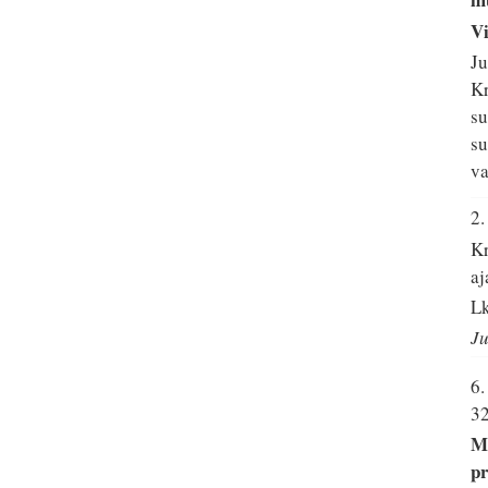
V
Ju
Kr
su
su
va
2
Kr
aj
Lk
Ju
6
3
Ma
pr