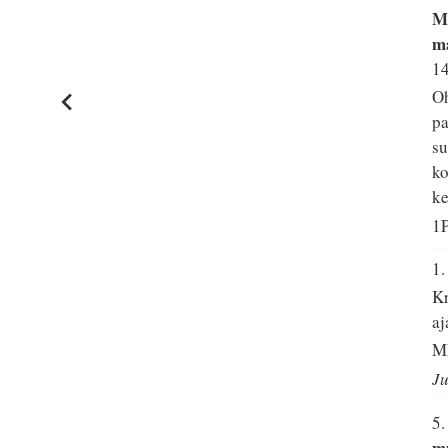
Mi
ma
14
Oh
pa
su
ko
ke
1P
1
Kr
aj
M
Ju
5
mu