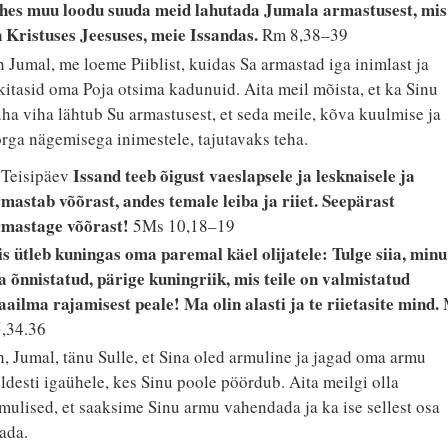
hes muu loodu suuda meid lahutada Jumala armastusest, mis
 Kristuses Jeesuses, meie Issandas.
Rm 8,38–39
 Jumal, me loeme Piiblist, kuidas Sa armastad iga inimlast ja
kitasid oma Poja otsima kadunuid. Aita meil mõista, et ka Sinu
ha viha lähtub Su armastusest, et seda meile, kõva kuulmise ja
rga nägemisega inimestele, tajutavaks teha.
Issand teeb õigust vaeslapsele ja lesknaisele ja
 Teisipäev
mastab võõrast, andes temale leiba ja riiet. Seepärast
rmastage võõrast!
5Ms 10,18–19
is ütleb kuningas oma paremal käel olijatele: Tulge siia, minu
a õnnistatud, pärige kuningriik, mis teile on valmistatud
ailma rajamisest peale! Ma olin alasti ja te riietasite mind.
,34.36
, Jumal, tänu Sulle, et Sina oled armuline ja jagad oma armu
ldesti igaühele, kes Sinu poole pöördub. Aita meilgi olla
mulised, et saaksime Sinu armu vahendada ja ka ise sellest osa
ada.