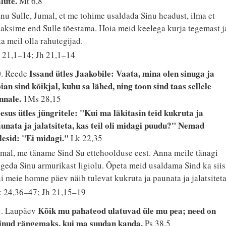
lute.
Mt 6,8
nu Sulle, Jumal, et me tohime usaldada Sinu headust, ilma et
aksime end Sulle tõestama. Hoia meid keelega kurja tegemast j
ta meil olla rahutegijad.
 21,1–14; Jh 21,1–14
Issand ütles Jaakobile: Vaata, mina olen sinuga ja
0. Reede
ian sind kõikjal, kuhu sa lähed, ning toon sind taas sellele
nnale.
1Ms 28,15
esus ütles jüngritele: "Kui ma läkitasin teid kukruta ja
unata ja jalatsiteta, kas teil oli midagi puudu?" Nemad
lesid: "Ei midagi."
Lk 22,35
mal, me täname Sind Su ettehoolduse eest. Anna meile tänagi
geda Sinu armurikast ligiolu. Õpeta meid usaldama Sind ka siis
i meie homne päev näib tulevat kukruta ja paunata ja jalatsiteta
 24,36–47; Jh 21,15–19
Kõik mu pahateod ulatuvad üle mu pea; need on
1. Laupäev
äinud rängemaks, kui ma suudan kanda.
Ps 38,5