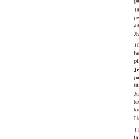
pa
Tä
pe
ai
Jh
1
ho
pi
Je
pa
üt
Ju
ko
ku
Lk
1
l