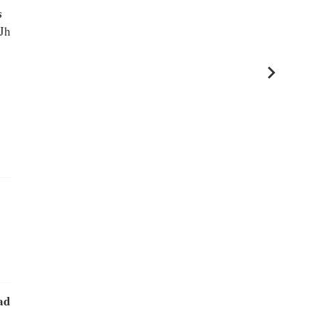
s
Jh
ad