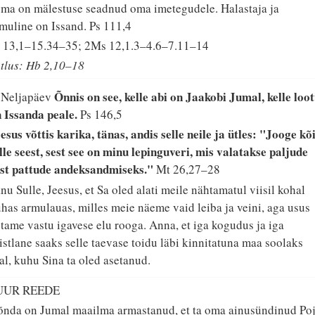
ma on mälestuse seadnud oma imetegudele. Halastaja ja
muline on Issand.
Ps 111,4
 13,1–15.34–35; 2Ms 12,1.3–4.6–7.11–14
tlus: Hb 2,10–18
Õnnis on see, kelle abi on Jaakobi Jumal, kelle loo
 Neljapäev
 Issanda peale.
Ps 146,5
esus võttis karika, tänas, andis selle neile ja ütles: "Jooge kõ
lle seest, sest see on minu lepinguveri, mis valatakse paljude
st pattude andeksandmiseks."
Mt 26,27–28
nu Sulle, Jeesus, et Sa oled alati meile nähtamatul viisil kohal
has armulauas, milles meie näeme vaid leiba ja veini, aga usus
tame vastu igavese elu rooga. Anna, et iga kogudus ja iga
istlane saaks selle taevase toidu läbi kinnitatuna maa soolaks
al, kuhu Sina ta oled asetanud.
UUR REEDE
nda on Jumal maailma armastanud, et ta oma ainusündinud Po