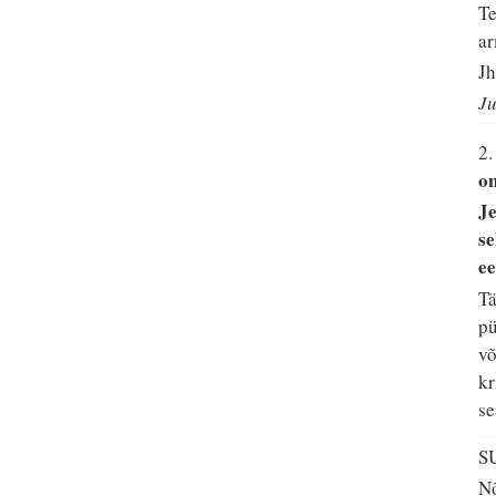
Te
ar
Jh
Ju
2.
on
Je
se
ee
Tä
pü
võ
kr
se
S
Nõ