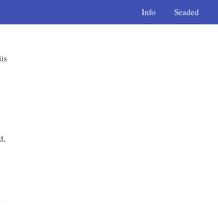
Info
Seaded
is
d,