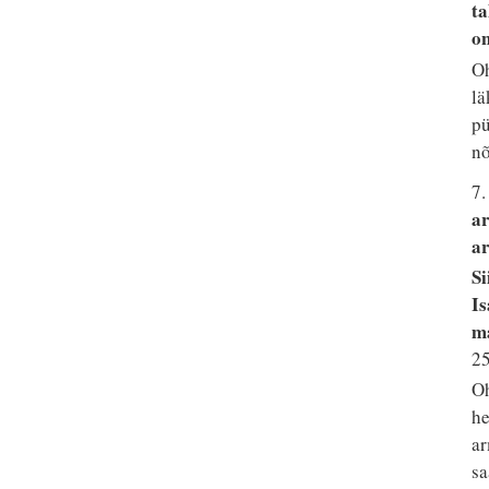
ta
on
Oh
lä
pü
nõ
7.
ar
a
Si
Is
ma
25
Oh
he
ar
sa