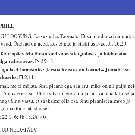
PRILL
U LOOSUNG: Jeesus ütles Toomale: Et sa mind oled näinud, si
 usud. Õndsad on need, kes ei näe ja siiski usuvad.
Jh 20,29
Ma tänan sind suures koguduses ja kiidan sind
. Kolmapäev
lga rahva seas.
Ps 35,18
 iga keel tunnistaks: Jeesus Kristus on Issand – Jumala Isa
rkuseks.
Fl 2,11
mal, me ei mõista Sinu plaane ega saa aru, miks on nii palju nei
s Sinusse ei usu. Täida siiski meie süda ja suu ka täna kiituse ja
nuga Sinu vastu, et saaksime olla osa Sinu plaanist inimsoo ja
gu maailma päästmisel.
 22,1–6; Jh 18,28–40
UUR NELJAPÄEV