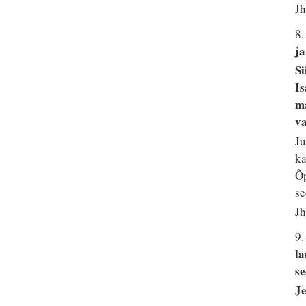
Jh
8
ja
Si
Is
ma
v
Ju
ka
Õp
se
Jh
9.
la
se
Je