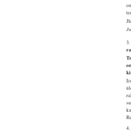
on
te
Jh
Ju
3
r
Tr
on
ki
Ii
ül
ra
su
ku
Re
4