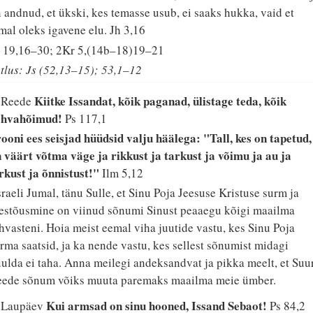
 andnud, et ükski, kes temasse usub, ei saaks hukka, vaid et
mal oleks igavene elu.
Jh 3,16
 19,16–30; 2Kr 5,(14b–18)19–21
tlus: Js (52,13–15); 53,1–12
Kiitke Issandat, kõik paganad, ülistage teda, kõik
. Reede
ahvahõimud!
Ps 117,1
ooni ees seisjad hüüdsid valju häälega: "Tall, kes on tapetud,
 väärt võtma väge ja rikkust ja tarkust ja võimu ja au ja
rkust ja õnnistust!"
Ilm 5,12
sraeli Jumal, tänu Sulle, et Sinu Poja Jeesuse Kristuse surm ja
estõusmine on viinud sõnumi Sinust peaaegu kõigi maailma
hvasteni. Hoia meist eemal viha juutide vastu, kes Sinu Poja
rma saatsid, ja ka nende vastu, kes sellest sõnumist midagi
ulda ei taha. Anna meilegi andeksandvat ja pikka meelt, et Suu
ede sõnum võiks muuta paremaks maailma meie ümber.
Kui armsad on sinu hooned, Issand Sebaot!
. Laupäev
Ps 84,2