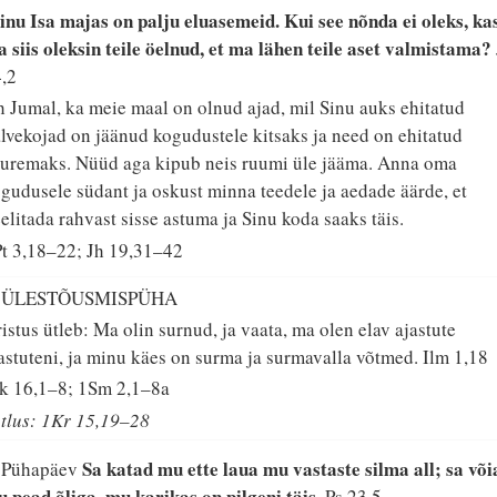
nu Isa majas on palju eluasemeid. Kui see nõnda ei oleks, ka
 siis oleksin teile öelnud, et ma lähen teile aset valmistama?
,2
 Jumal, ka meie maal on olnud ajad, mil Sinu auks ehitatud
lvekojad on jäänud kogudustele kitsaks ja need on ehitatud
uremaks. Nüüd aga kipub neis ruumi üle jääma. Anna oma
gudusele südant ja oskust minna teedele ja aedade äärde, et
elitada rahvast sisse astuma ja Sinu koda saaks täis.
t 3,18–22; Jh 19,31–42
. ÜLESTÕUSMISPÜHA
istus ütleb: Ma olin surnud, ja vaata, ma olen elav ajastute
astuteni, ja minu käes on surma ja surmavalla võtmed.
Ilm 1,18
k 16,1–8; 1Sm 2,1–8a
tlus: 1Kr 15,19–28
Sa katad mu ette laua mu vastaste silma all; sa või
. Pühapäev
 pead õliga, mu karikas on pilgeni täis.
Ps 23,5