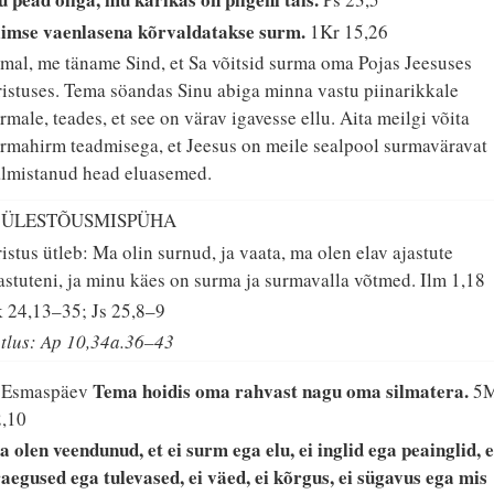
iimse vaenlasena kõrvaldatakse surm.
1Kr 15,26
mal, me täname Sind, et Sa võitsid surma oma Pojas Jeesuses
istuses. Tema söandas Sinu abiga minna vastu piinarikkale
rmale, teades, et see on värav igavesse ellu. Aita meilgi võita
rmahirm teadmisega, et Jeesus on meile sealpool surmaväravat
lmistanud head eluasemed.
. ÜLESTÕUSMISPÜHA
istus ütleb: Ma olin surnud, ja vaata, ma olen elav ajastute
astuteni, ja minu käes on surma ja surmavalla võtmed.
Ilm 1,18
 24,13–35; Js 25,8–9
tlus: Ap 10,34a.36–43
Tema hoidis oma rahvast nagu oma silmatera.
. Esmaspäev
5
2,10
 olen veendunud, et ei surm ega elu, ei inglid ega peainglid, e
aegused ega tulevased, ei väed, ei kõrgus, ei sügavus ega mis