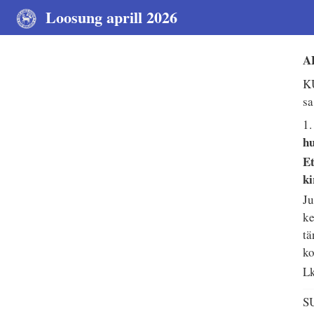
Loosung aprill 2026
A
KU
sa
1
hu
Et
ki
Ju
ke
tä
ko
Lk
S