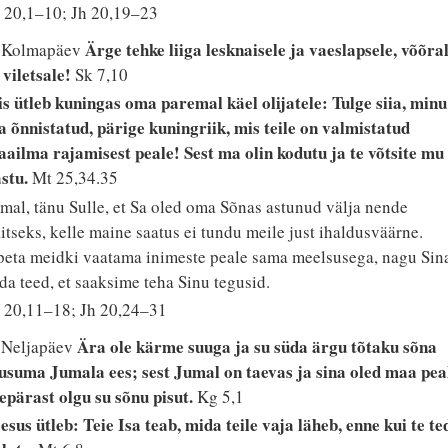
 20,1–10; Jh 20,19–23
Ärge tehke liiga lesknaisele ja vaeslapsele, võõra
. Kolmapäev
 viletsale!
Sk 7,10
is ütleb kuningas oma paremal käel olijatele: Tulge siia, minu
a õnnistatud, pärige kuningriik, mis teile on valmistatud
ailma rajamisest peale! Sest ma olin kodutu ja te võtsite mu
astu.
Mt 25,34.35
mal, tänu Sulle, et Sa oled oma Sõnas astunud välja nende
itseks, kelle maine saatus ei tundu meile just ihaldusväärne.
eta meidki vaatama inimeste peale sama meelsusega, nagu Sin
da teed, et saaksime teha Sinu tegusid.
 20,11–18; Jh 20,24–31
Ära ole kärme suuga ja su süda ärgu tõtaku sõna
 Neljapäev
usuma Jumala ees; sest Jumal on taevas ja sina oled maa pea
epärast olgu su sõnu pisut.
Kg 5,1
esus ütleb: Teie Isa teab, mida teile vaja läheb, enne kui te te