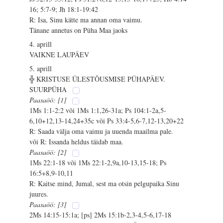
16; 5:7-9; Jh 18:1-19:42
R: Isa, Sinu kätte ma annan oma vaimu.
Tänane annetus on Püha Maa jaoks
4. aprill
VAIKNE LAUPÄEV
5. aprill
╬ KRISTUSE ÜLESTÕUSMISE PÜHAPÄEV.
SUURPÜHA
Paasaöö: [1]
1Ms 1:1-2:2 või 1Ms 1:1,26-31a; Ps 104:1-2a,5-
6,10+12,13-14,24+35c või Ps 33:4-5,6-7,12-13,20+22
R: Saada välja oma vaimu ja uuenda maailma pale.
või R: Issanda heldus täidab maa.
Paasaöö: [2]
1Ms 22:1-18 või 1Ms 22:1-2,9a,10-13,15-18; Ps
16:5+8,9-10,11
R: Kaitse mind, Jumal, sest ma otsin pelgupaika Sinu
juures.
Paasaöö: [3]
2Ms 14:15-15:1a; [ps] 2Ms 15:1b-2,3-4,5-6,17-18