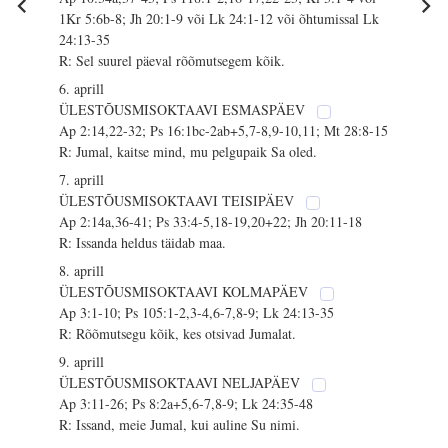
1Kr 5:6b-8; Jh 20:1-9 või Lk 24:1-12 või õhtumissal Lk
24:13-35
R: Sel suurel päeval rõõmutsegem kõik.
6. aprill
ÜLESTÕUSMISOKTAAVI ESMASPÄEV
Ap 2:14,22-32; Ps 16:1bc-2ab+5,7-8,9-10,11; Mt 28:8-15
R: Jumal, kaitse mind, mu pelgupaik Sa oled.
7. aprill
ÜLESTÕUSMISOKTAAVI TEISIPÄEV
Ap 2:14a,36-41; Ps 33:4-5,18-19,20+22; Jh 20:11-18
R: Issanda heldus täidab maa.
8. aprill
ÜLESTÕUSMISOKTAAVI KOLMAPÄEV
Ap 3:1-10; Ps 105:1-2,3-4,6-7,8-9; Lk 24:13-35
R: Rõõmutsegu kõik, kes otsivad Jumalat.
9. aprill
ÜLESTÕUSMISOKTAAVI NELJAPÄEV
Ap 3:11-26; Ps 8:2a+5,6-7,8-9; Lk 24:35-48
R: Issand, meie Jumal, kui auline Su nimi.