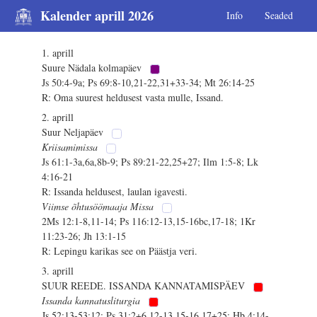
Kalender aprill 2026
Info
Seaded
1. aprill
Suure Nädala kolmapäev
Js 50:4-9a; Ps 69:8-10,21-22,31+33-34; Mt 26:14-25
R: Oma suurest heldusest vasta mulle, Issand.
2. aprill
Suur Neljapäev
Kriisamimissa
Js 61:1-3a,6a,8b-9; Ps 89:21-22,25+27; Ilm 1:5-8; Lk
4:16-21
R: Issanda heldusest, laulan igavesti.
Viimse õhtusöömaaja Missa
2Ms 12:1-8,11-14; Ps 116:12-13,15-16bc,17-18; 1Kr
11:23-26; Jh 13:1-15
R: Lepingu karikas see on Päästja veri.
3. aprill
SUUR REEDE. ISSANDA KANNATAMISPÄEV
Issanda kannatusliturgia
Js 52:13-53:12; Ps 31:2+6,12-13,15-16,17+25; Hb 4:14-