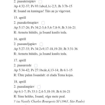
2. paasateisipäev
Ap 4:32-37; Ps 93:1abcd,1c-2,5; Jh 3:7b-15
R: Issand on kuningas! Täis au ja vägevust.
15. aprill
2. paasakolmapäev
Ap 5:17-26; Ps 34:2-3,4-5,6-7,8-9; Jh 3:16-21
R: Armetu hüüdis, ja Issand kuulis teda.
16. aprill
2. paasaneljapäev
Ap 5:27-33; Ps 34:2+9,17-18,19-20; Jh 3:31-36
R: Armetu hüüdis, ja Issand kuulis teda.
17. aprill
2. paasareede
Ap 5:34-42; Ps 27:1bcde,4,13-14; Jh 6:1-15
R: Ühte palun Issandalt: et elada Tema kojas.
18. aprill
2. paasalaupäev
Ap 6:1-7; Ps 33:1-2,4-5,18-19; Jh 6:16-21
R: Sinu heldus, Issand, olgu meie peal.
† isa Vassily Charles Bourgeois SJ (1963, São Paulo)