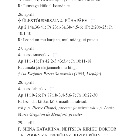
R: Jutustage kõikjal Issanda au.
26. aprill
╬ ÜLESTÕUSMISAJA 4. PÜHAPÄEV
Ap 2:14a,36-41; Ps 23:1-3a,3b-4,5-6; 1Pt 2:20b-25; Jh
10:1-10
R: Issand on mu karjane, mul midagi ei puudu.
27. aprill
4. paasaesmaspäev
Ap 11:1-18; Ps 42:2-3.43:3,4; Jh 10:11-18
R: Jumala järele januneb mu hing.
† isa Kazimirs Peters Sosnovskis (1995, Liepāja)
28. aprill
4. paasateisipäev
Ap 11:19-26; Ps 87:1b-3,4-5,6-7; Jh 10:22-30
R: Issandat kiitke, kõik maailma rahvad.
või p p. Pierre Chanel, preester ja märter või v p. Louis-
Marie Grignion de Montfort, preester
29. aprill
P. SIENA KATARIINA, NEITSI JA KIRIKU DOKTOR
- EUROOPA KAITSEPÜHAK. KIRIKUPÜHA