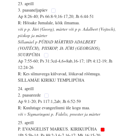
23. aprill
3. paasaneljapäev
Ap 8:26-40; Ps 66:8-9,16-17,20; Jh 6:44-51
R: Hõisake Jumalale, kõik ilmamaa.
või p p. Jüri (Georg), märter või p p. Adalbert (Vojtech),
piiskop ja märter
Sillamäel p PÜHAD MÄRTRID ADALBERT
(VOJTĚCH), PIISKOP, JA JÜRI (GEORGIOS),
SUURPÜHA
Ap 7:55-60; Ps 31:3cd-4,6+8ab,16-17; 1Pt 4:12-19; Jh
12:24-26
R: Kes silmaveega külvavad, lõikavad rõõmuga.
SILLAMÄE KIRIKU TEMPLIPÜHA
24. aprill
2. paasareede
Ap 9:1-20; Ps 117:1,2ab; Jh 6:52-59
R: Kuulutage evangeeliumi üle kogu maa.
või v Sigmaringeni p. Fidelis, preester ja märter
25. aprill
P. EVANGELIST MARKUS. KIRIKUPÜHA
1Pt 5:5b-14; Ps 89:2-3,6-7,16-17; Mk 16:15-20