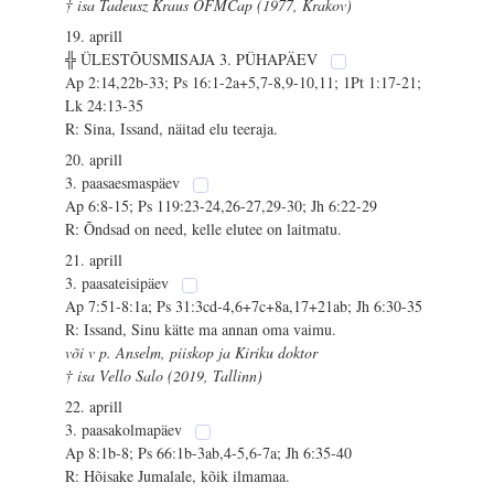
† isa Tadeusz Kraus OFMCap (1977, Krakov)
19. aprill
╬ ÜLESTÕUSMISAJA 3. PÜHAPÄEV
Ap 2:14,22b-33; Ps 16:1-2a+5,7-8,9-10,11; 1Pt 1:17-21;
Lk 24:13-35
R: Sina, Issand, näitad elu teeraja.
20. aprill
3. paasaesmaspäev
Ap 6:8-15; Ps 119:23-24,26-27,29-30; Jh 6:22-29
R: Õndsad on need, kelle elutee on laitmatu.
21. aprill
3. paasateisipäev
Ap 7:51-8:1a; Ps 31:3cd-4,6+7c+8a,17+21ab; Jh 6:30-35
R: Issand, Sinu kätte ma annan oma vaimu.
või v p. Anselm, piiskop ja Kiriku doktor
† isa Vello Salo (2019, Tallinn)
22. aprill
3. paasakolmapäev
Ap 8:1b-8; Ps 66:1b-3ab,4-5,6-7a; Jh 6:35-40
R: Hõisake Jumalale, kõik ilmamaa.