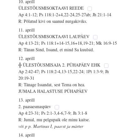
10. aprill
ÜLESTÕUSMISOKTAAVI REEDE
Ap 4:1-12; Ps 118:1-2+4,22-24,25-27ab; Jh 21:1-14
R: Põlatud kivi on saanud nurgakiviks.
11. aprill
ÜLESTÕUSMISOKTAAVI LAUPÄEV
Ap 4:13-21; Ps 118:1+14-15,16+18,19-21; Mk 16:9-15
R: Tänan Sind, Issand, et mind Sa kuulsid.
12. aprill
╬ ÜLESTÕUSMISAJA 2. PÜHAPÄEV EHK
Ap 2:42-47; Ps 118:2-4,13-15,22-24; 1Pt 1:3-9; Jh
20:19-31
R: Tänage Issandat, sest Tema on hea.
JUMALA HALASTUSE PÜHAPÄEV
13. aprill
2. paasaesmaspäev
Ap 4:23-31; Ps 2:1-3,4-6,7-9; Jh 3:1-8
R: Jumal, mu pelgupaik ole minu kaitse.
või p p. Martinus I, paavst ja märter
14. aprill