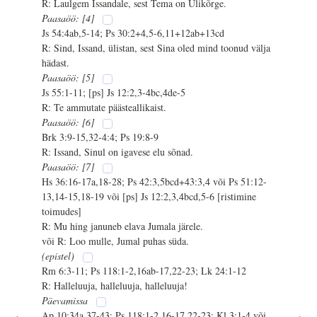
R: Laulgem Issandale, sest Tema on Ülikõrge.
Paasaöö: [4]
Js 54:4ab,5-14; Ps 30:2+4,5-6,11+12ab+13cd
R: Sind, Issand, ülistan, sest Sina oled mind toonud välja
hädast.
Paasaöö: [5]
Js 55:1-11; [ps] Js 12:2,3-4bc,4de-5
R: Te ammutate päästeallikaist.
Paasaöö: [6]
Brk 3:9-15,32-4:4; Ps 19:8-9
R: Issand, Sinul on igavese elu sõnad.
Paasaöö: [7]
Hs 36:16-17a,18-28; Ps 42:3,5bcd+43:3,4 või Ps 51:12-
13,14-15,18-19 või [ps] Js 12:2,3,4bcd,5-6 [ristimine
toimudes]
R: Mu hing januneb elava Jumala järele.
või R: Loo mulle, Jumal puhas süda.
(epistel)
Rm 6:3-11; Ps 118:1-2,16ab-17,22-23; Lk 24:1-12
R: Halleluuja, halleluuja, halleluuja!
Päevamissa
Ap 10:34a,37-43; Ps 118:1-2,16-17,22-23; Kl 3:1-4 või