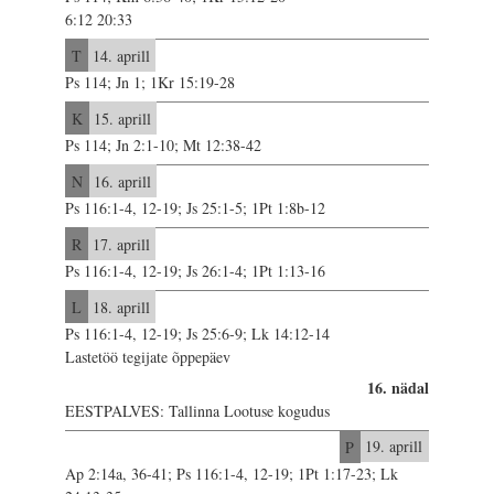
6:12 20:33
T
14. aprill
Ps 114; Jn 1; 1Kr 15:19-28
K
15. aprill
Ps 114; Jn 2:1-10; Mt 12:38-42
N
16. aprill
Ps 116:1-4, 12-19; Js 25:1-5; 1Pt 1:8b-12
R
17. aprill
Ps 116:1-4, 12-19; Js 26:1-4; 1Pt 1:13-16
L
18. aprill
Ps 116:1-4, 12-19; Js 25:6-9; Lk 14:12-14
Lastetöö tegijate õppepäev
16. nädal
EESTPALVES: Tallinna Lootuse kogudus
P
19. aprill
Ap 2:14a, 36-41; Ps 116:1-4, 12-19; 1Pt 1:17-23; Lk