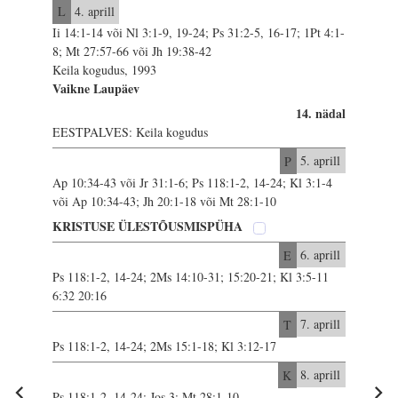
L
4. aprill
Ii 14:1-14 või Nl 3:1-9, 19-24; Ps 31:2-5, 16-17; 1Pt 4:1-
8; Mt 27:57-66 või Jh 19:38-42
Keila kogudus, 1993
Vaikne Laupäev
14. nädal
EESTPALVES: Keila kogudus
P
5. aprill
Ap 10:34-43 või Jr 31:1-6; Ps 118:1-2, 14-24; Kl 3:1-4
või Ap 10:34-43; Jh 20:1-18 või Mt 28:1-10
KRISTUSE ÜLESTÕUSMISPÜHA
E
6. aprill
Ps 118:1-2, 14-24; 2Ms 14:10-31; 15:20-21; Kl 3:5-11
6:32 20:16
T
7. aprill
Ps 118:1-2, 14-24; 2Ms 15:1-18; Kl 3:12-17
K
8. aprill
Ps 118:1-2, 14-24; Jos 3; Mt 28:1-10