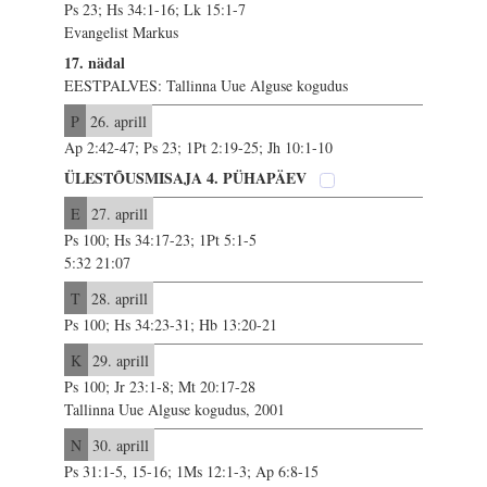
Ps 23; Hs 34:1-16; Lk 15:1-7
Evangelist Markus
17. nädal
EESTPALVES: Tallinna Uue Alguse kogudus
P
26. aprill
Ap 2:42-47; Ps 23; 1Pt 2:19-25; Jh 10:1-10
ÜLESTÕUSMISAJA 4. PÜHAPÄEV
E
27. aprill
Ps 100; Hs 34:17-23; 1Pt 5:1-5
5:32 21:07
T
28. aprill
Ps 100; Hs 34:23-31; Hb 13:20-21
K
29. aprill
Ps 100; Jr 23:1-8; Mt 20:17-28
Tallinna Uue Alguse kogudus, 2001
N
30. aprill
Ps 31:1-5, 15-16; 1Ms 12:1-3; Ap 6:8-15