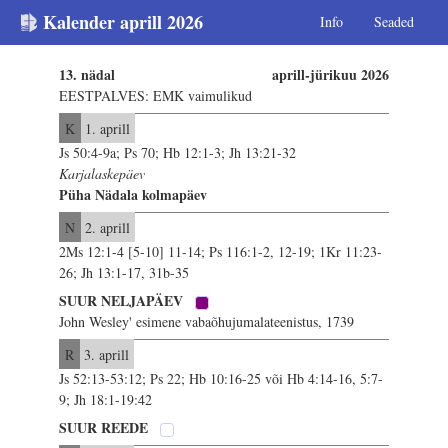
Kalender aprill 2026
Info
Seaded
13. nädal
aprill-jürikuu 2026
EESTPALVES: EMK vaimulikud
K
1. aprill
Js 50:4-9a; Ps 70; Hb 12:1-3; Jh 13:21-32
Karjalaskepäev
Püha Nädala kolmapäev
N
2. aprill
2Ms 12:1-4 [5-10] 11-14; Ps 116:1-2, 12-19; 1Kr 11:23-
26; Jh 13:1-17, 31b-35
SUUR NELJAPÄEV
John Wesley' esimene vabaõhujumalateenistus, 1739
R
3. aprill
Js 52:13-53:12; Ps 22; Hb 10:16-25 või Hb 4:14-16, 5:7-
9; Jh 18:1-19:42
SUUR REEDE