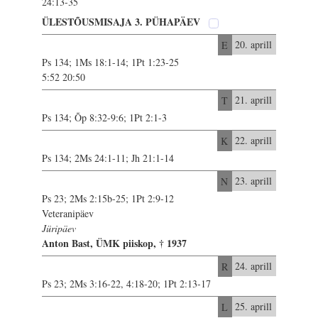
24:13-35
ÜLESTÕUSMISAJA 3. PÜHAPÄEV
E
20. aprill
Ps 134; 1Ms 18:1-14; 1Pt 1:23-25
5:52 20:50
T
21. aprill
Ps 134; Õp 8:32-9:6; 1Pt 2:1-3
K
22. aprill
Ps 134; 2Ms 24:1-11; Jh 21:1-14
N
23. aprill
Ps 23; 2Ms 2:15b-25; 1Pt 2:9-12
Veteranipäev
Jüripäev
Anton Bast, ÜMK piiskop, † 1937
R
24. aprill
Ps 23; 2Ms 3:16-22, 4:18-20; 1Pt 2:13-17
L
25. aprill