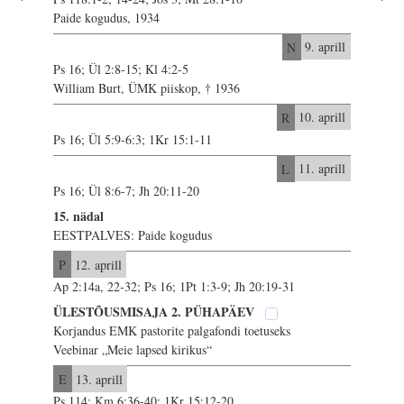
Paide kogudus, 1934
N
9. aprill
Ps 16; Ül 2:8-15; Kl 4:2-5
William Burt, ÜMK piiskop, † 1936
R
10. aprill
Ps 16; Ül 5:9-6:3; 1Kr 15:1-11
L
11. aprill
Ps 16; Ül 8:6-7; Jh 20:11-20
15. nädal
EESTPALVES: Paide kogudus
P
12. aprill
Ap 2:14a, 22-32; Ps 16; 1Pt 1:3-9; Jh 20:19-31
ÜLESTÕUSMISAJA 2. PÜHAPÄEV
Korjandus EMK pastorite palgafondi toetuseks
Veebinar „Meie lapsed kirikus“
E
13. aprill
Ps 114; Km 6:36-40; 1Kr 15:12-20