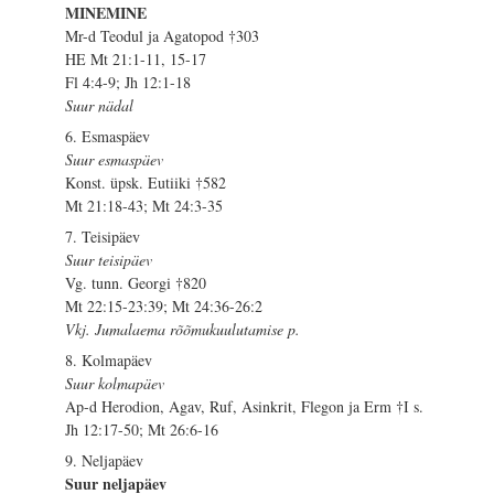
MINEMINE
Mr-d Teodul ja Agatopod †303
HE Mt 21:1-11, 15-17
Fl 4:4-9; Jh 12:1-18
Suur nädal
6. Esmaspäev
Suur esmaspäev
Konst. üpsk. Eutiiki †582
Mt 21:18-43; Mt 24:3-35
7. Teisipäev
Suur teisipäev
Vg. tunn. Georgi †820
Mt 22:15-23:39; Mt 24:36-26:2
Vkj. Jumalaema rõõmukuulutamise p.
8. Kolmapäev
Suur kolmapäev
Ap-d Herodion, Agav, Ruf, Asinkrit, Flegon ja Erm †I s.
Jh 12:17-50; Mt 26:6-16
9. Neljapäev
Suur neljapäev