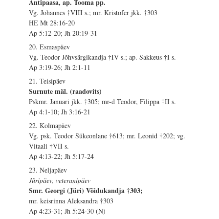
Antipaasa, ap. Tooma pp.
Vg. Johannes †VIII s.; mr. Kristofer jkk. †303
HE Mt 28:16-20
Ap 5:12-20; Jh 20:19-31
20. Esmaspäev
Vg. Teodor Jõhvsärgikandja †IV s.; ap. Sakkeus †I s.
Ap 3:19-26; Jh 2:1-11
21. Teisipäev
Surnute mäl. (raadovits)
Pskmr. Januari jkk. †305; mr-d Teodor, Filippa †II s.
Ap 4:1-10; Jh 3:16-21
22. Kolmapäev
Vg. psk. Teodor Sükeonlane †613; mr. Leonid †202; vg.
Vitaali †VII s.
Ap 4:13-22; Jh 5:17-24
23. Neljapäev
Jüripäev, veteranipäev
Smr. Georgi (Jüri) Võidukandja †303;
mr. keisrinna Aleksandra †303
Ap 4:23-31; Jh 5:24-30 (N)