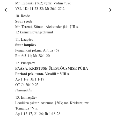
Mr. Eupsiiki †362; vgmr. Vadim †376
VSL 1Kr 11:23-32; Mt 26:1-27:2
10. Reede
Suur reede
Mr. Terenti, Siinon, Aleksander jkk. †III s.
12 kannatusevangeeliumit
11. Laupäev
Suur laupäev
Pergamoni pskmr. Antipa †68
Rm 6:3-11; Mt 28:1-20
12. Pühapäev
PAASA, KRISTUSE ÜLESTÕUSMISE PÜHA
Parioni psk. tunn. Vassiili † VIII s.
Ap 1:1-8; Jh 1:1-17
ÕT Jh 20:19-25
Paasanädal
13. Esmaspäev
Laodikea pskmr. Artemon †303; mr. Kriskent; mr.
Tomaiida †V s.
Ap 1:12-17, 21-26; Jh 1:18-28