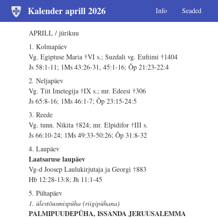
Kalender aprill 2026
Info
Seaded
APRILL / jürikuu
1. Kolmapäev
Vg. Egiptuse Maria †VI s.; Suzdali vg. Eufiimi †1404
Js 58:1-11; 1Ms 43:26-31, 45:1-16; Õp 21:23-22:4
2. Neljapäev
Vg. Tiit Imetegija †IX s.; mr. Edeesi †306
Js 65:8-16; 1Ms 46:1-7; Õp 23:15-24:5
3. Reede
Vg. tunn. Nikita †824; mr. Elpidifor †III s.
Js 66:10-24; 1Ms 49:33-50:26; Õp 31:8-32
4. Laupäev
Laatsaruse laupäev
Vg-d Joosep Laulukirjutaja ja Georgi †883
Hb 12:28-13:8; Jh 11:1-45
5. Pühapäev
1. ülestõusmispüha (riigipühana)
PALMIPUUDEPÜHA, ISSANDA JERUUSALEMMA