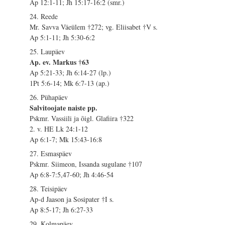
Ap 12:1-11; Jh 15:17-16:2 (smr.)
24. Reede
Mr. Savva Väeülem †272; vg. Eliisabet †V s.
Ap 5:1-11; Jh 5:30-6:2
25. Laupäev
Ap. ev. Markus †63
Ap 5:21-33; Jh 6:14-27 (lp.)
1Pt 5:6-14; Mk 6:7-13 (ap.)
26. Pühapäev
Salvitoojate naiste pp.
Pskmr. Vassiili ja õigl. Glafiira †322
2. v. HE Lk 24:1-12
Ap 6:1-7; Mk 15:43-16:8
27. Esmaspäev
Pskmr. Siimeon, Issanda sugulane †107
Ap 6:8-7:5,47-60; Jh 4:46-54
28. Teisipäev
Ap-d Jaason ja Sosipater †I s.
Ap 8:5-17; Jh 6:27-33
29. Kolmapäev