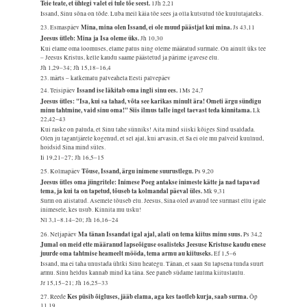
Teie teate, et ühtegi valet ei tule tõe seest.
1Jh 2,21
Issand, Sinu sõna on tõde. Luba meil käia tõe sees ja olla kutsutud tõe kuulutajateks.
Mina, mina olen Issand, ei ole muud päästjat kui mina.
23. Esmaspäev
Js 43,11
Jeesus ütleb: Mina ja Isa oleme üks.
Jh 10,30
Kui elame oma loomuses, elame patus ning oleme määratud surmale. On ainult üks tee
– Jeesus Kristus, kelle kaudu saame päästetud ja pärime igavese elu.
Jh 1,29–34; Jh 15,18–16,4
23. märts – katkematu palveahela Eesti palvepäev
Issand ise läkitab oma ingli sinu ees.
24. Teisipäev
1Ms 24,7
Jeesus ütles: "Isa, kui sa tahad, võta see karikas minult ära! Ometi ärgu sündigu
minu tahtmine, vaid sinu oma!" Siis ilmus talle ingel taevast teda kinnitama.
Lk
22,42–43
Kui raske on paluda, et Sinu tahe sünniks! Aita mind siiski kõiges Sind usaldada.
Olen ju tagantjärele kogenud, et sel ajal, kui arvasin, et Sa ei ole mu palveid kuulnud,
hoidsid Sina mind süles.
Ii 19,21–27; Jh 16,5–15
Tõuse, Issand, ärgu inimene suurustlegu.
25. Kolmapäev
Ps 9,20
Jeesus ütles oma jüngritele: Inimese Poeg antakse inimeste kätte ja nad tapavad
tema, ja kui ta on tapetud, tõuseb ta kolmandal päeval üles.
Mk 9,31
Surm on alistatud. Asemele tõuseb elu. Jeesus, Sina oled avanud tee surmast ellu igale
inimesele, kes usub. Kinnita mu usku!
Nl 3,1–8.14–20; Jh 16,16–24
Ma tänan Issandat igal ajal, alati on tema kiitus minu suus.
26. Neljapäev
Ps 34,2
Jumal on meid ette määranud lapseõiguse osalisteks Jeesuse Kristuse kaudu enese
juurde oma tahtmise heameelt mööda, tema armu au kiituseks.
Ef 1,5–6
Issand, ma ei taha unustada ühtki Sinu heategu. Tänan, et saan Su lapsena tunda suurt
armu. Sinu heldus kannab mind ka täna. See paneb südame laulma kiituslaulu.
Jr 15,15–21; Jh 16,25–33
Kes püsib õigluses, jääb elama, aga kes taotleb kurja, saab surma.
27. Reede
Õp
11,19