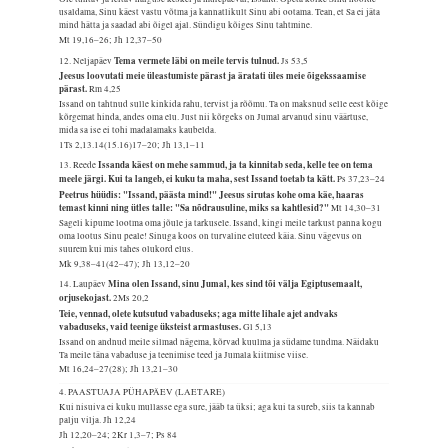
usaldama, Sinu käest vastu võtma ja kannatlikult Sinu abi ootama. Tean, et Sa ei jäta
mind hätta ja saadad abi õigel ajal. Sündigu kõiges Sinu tahtmine.
Mt 19,16–26; Jh 12,37–50
Tema vermete läbi on meile tervis tulnud.
12. Neljapäev
Js 53,5
Jeesus loovutati meie üleastumiste pärast ja äratati üles meie õigekssaamise
pärast.
Rm 4,25
Issand on tahtnud sulle kinkida rahu, tervist ja rõõmu. Ta on maksnud selle eest kõige
kõrgemat hinda, andes oma elu. Just nii kõrgeks on Jumal arvanud sinu väärtuse,
mida sa ise ei tohi madalamaks kaubelda.
1Ts 2,13.14(15.16)17–20; Jh 13,1–11
Issanda käest on mehe sammud, ja ta kinnitab seda, kelle tee on tema
13. Reede
meele järgi. Kui ta langeb, ei kuku ta maha, sest Issand toetab ta kätt.
Ps 37,23–24
Peetrus hüüdis: "Issand, päästa mind!" Jeesus sirutas kohe oma käe, haaras
temast kinni ning ütles talle: "Sa nõdrausuline, miks sa kahtlesid?"
Mt 14,30–31
Sageli kipume lootma oma jõule ja tarkusele. Issand, kingi meile tarkust panna kogu
oma lootus Sinu peale! Sinuga koos on turvaline eluteed käia. Sinu vägevus on
suurem kui mis tahes olukord elus.
Mk 9,38–41(42–47); Jh 13,12–20
Mina olen Issand, sinu Jumal, kes sind tõi välja Egiptusemaalt,
14. Laupäev
orjusekojast.
2Ms 20,2
Teie, vennad, olete kutsutud vabaduseks; aga mitte lihale ajet andvaks
vabaduseks, vaid teenige üksteist armastuses.
Gl 5,13
Issand on andnud meile silmad nägema, kõrvad kuulma ja südame tundma. Näidaku
Ta meile täna vabaduse ja teenimise teed ja Jumala kiitmise viise.
Mt 16,24–27(28); Jh 13,21–30
4. PAASTUAJA PÜHAPÄEV (LAETARE)
Kui nisuiva ei kuku mullasse ega sure, jääb ta üksi; aga kui ta sureb, siis ta kannab
palju vilja.
Jh 12,24
Jh 12,20–24; 2Kr 1,3–7; Ps 84