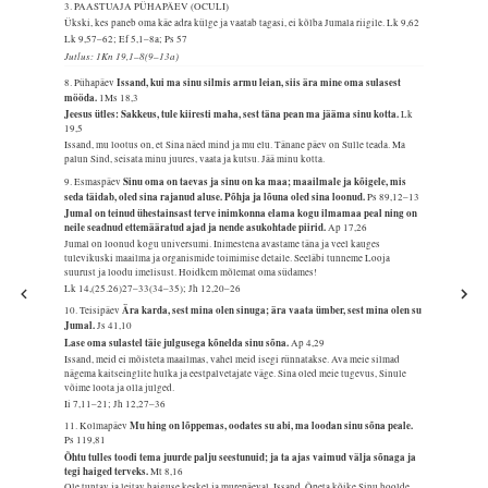
3. PAASTUAJA PÜHAPÄEV (OCULI)
Ükski, kes paneb oma käe adra külge ja vaatab tagasi, ei kõlba Jumala riigile.
Lk 9,62
Lk 9,57–62; Ef 5,1–8a; Ps 57
Jutlus: 1Kn 19,1–8(9–13a)
Issand, kui ma sinu silmis armu leian, siis ära mine oma sulasest
8. Pühapäev
mööda.
1Ms 18,3
Jeesus ütles: Sakkeus, tule kiiresti maha, sest täna pean ma jääma sinu kotta.
Lk
19,5
Issand, mu lootus on, et Sina näed mind ja mu elu. Tänane päev on Sulle teada. Ma
palun Sind, seisata minu juures, vaata ja kutsu. Jää minu kotta.
Sinu oma on taevas ja sinu on ka maa; maailmale ja kõigele, mis
9. Esmaspäev
seda täidab, oled sina rajanud aluse. Põhja ja lõuna oled sina loonud.
Ps 89,12–13
Jumal on teinud ühestainsast terve inimkonna elama kogu ilmamaa peal ning on
neile seadnud ettemääratud ajad ja nende asukohtade piirid.
Ap 17,26
Jumal on loonud kogu universumi. Inimestena avastame täna ja veel kauges
tulevikuski maailma ja organismide toimimise detaile. Seeläbi tunneme Looja
suurust ja loodu imelisust. Hoidkem mõlemat oma südames!
Lk 14,(25.26)27–33(34–35); Jh 12,20–26
Ära karda, sest mina olen sinuga; ära vaata ümber, sest mina olen su
10. Teisipäev
Jumal.
Js 41,10
Lase oma sulastel täie julgusega kõnelda sinu sõna.
Ap 4,29
Issand, meid ei mõisteta maailmas, vahel meid isegi rünnatakse. Ava meie silmad
nägema kaitseinglite hulka ja eestpalvetajate väge. Sina oled meie tugevus, Sinule
võime loota ja olla julged.
Ii 7,11–21; Jh 12,27–36
Mu hing on lõppemas, oodates su abi, ma loodan sinu sõna peale.
11. Kolmapäev
Ps 119,81
Õhtu tulles toodi tema juurde palju seestunuid; ja ta ajas vaimud välja sõnaga ja
tegi haiged terveks.
Mt 8,16
Ole tuntav ja leitav haiguse keskel ja murepäeval, Issand. Õpeta kõike Sinu hoolde