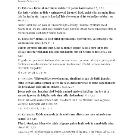
Jutlus: Js 54,7–10
Jumalal on võimus aidata või panna komistama.
15. Pühapäev
2Aj 25,8
Eks kaks varblast müüda veeringu eest? Ja ometi ükski neist ei lange maha ilma
teie Isa teadmata. Ärge siis kartke! Teie olete enam väärt kui palju varblasi.
Mt
10,29.31
Issand, Sinu käes on kõik ja ilma Sinuta pole midagi. Täname, et tunned meid
paremini kui me ise. Sinu käest tahame vastu võtta ka tänase päeva oma kohustuste ja
rõõmuga, mille oled meile valmis pannud.
Jumal, sa oled mind õpetanud mu noorest east, ja sestsaadik ma
16. Esmaspäev
kuulutan sinu imesid.
Ps 71,17
Paulus kirjutab Timoteosele: Kuna sa tunned lapsest saadik pühi kirju, mis
võivad sulle tarkust anda päästeks usu kaudu, mis on Kristuses Jeesuses.
2Tm
3,15
Kogudus on perekond, kuhu on alati oodatud noored ja vanad, alustajad ja kogenud.
Imeline on käia Issanda teedel noores eas. Ära lase meil olla takistuseks noortele
otsivatele hingedele!
Jh 6,26–29; Jh 13,31–38
Nähke nüüd, et see olen mina, ainult mina, ega ole ühtki jumalat
17. Teisipäev
minu kõrval! Mina surman ja teen elavaks, mina purustan ja mina parandan ega
ole kedagi, kes päästaks minu käest.
5Ms 32,39
Jeesus palvetas: Isa, sina oled Pojale andnud meelevalla kõige liha üle, et ta
annaks igavese elu kõigile, keda sina talle oled andnud.
Jh 17,1.2
Jeesus läks oma kannatustele vastu, usaldades Sind, Isa. Nõtruses saab vägi täie
võimuse. Kannatus viib kirkusele.
Ii 9,14–23.32–35; Jh 14,1–14
Kaldu mu poole ja ole mulle armuline; anna oma sulasele oma
18. Kolmapäev
ramm!
Ps 86,16
Tõesti, tõesti, ma ütlen teile, mida te iganes palute Isalt, seda ta annab teile minu
nimel.
Jh 16,23
Isa, Sina oled mind innustanud palves Sinu poole pöörduma. Võin öelda: Abba, Isa,