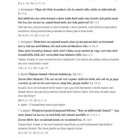
Ii 2,1–10; Jh 11,17–31
Olgu sul rõõm Issandast; siis ta annab sulle, mida su süda kutsub.
4. Kolmapäev
Ps 37,4
Kui nüüd teie, kes olete kurjad, oskate anda häid ande oma lastele, kui palju enam
teie Isa, kes on taevas, annab head neile, kes teda paluvad!
Mt 7,11
Taevane Isa, julgusta mind, et ma ei kardaks valesti paluda, vaid tuleksin lapselikus
usalduses Sinuga kõnelema ja annaksin tänase päeva Sinu kätte.
Jh 16,29–33; Jh 11,32–45
Minu käsi on rajanud maale aluse ja mu parem käsi on laotanud
5. Neljapäev
taeva; kui ma neid hüüan, siis nad astuvad üheskoos ette.
Js 48,13
Sina, meie Issand ja Jumal, oled väärt võtma au ja austust ja väge, sest sina oled
loonud kõik, kõik olev on loodud sinu tahtmise läbi.
Ilm 4,11
Tänan, Issand, et sinu loomistöö pole lõppenud. Loo mulle uus puhas süda ja uuenda
mu sees oma kindel vaim!
1Jh 1,8–2,2; Jh 11,46–57
Õiglane tunneb viletsate kohtuasja.
6. Reede
Õp 29,7
Jeesus ütles ülemale: Üks asi on sul veel vajaka: müü ära kõik, mis sul on, ja jaga
vaestele, ja sul on siis aare taevas, ning tule, järgne mulle!
Lk 18,22
Issand, Sa ei ole keelanud meile maist vara, aga oled õpetanud, et kõik maine, mis
täidab täiesti me päevad ja mõtted, hoiab meid Sinust lahus. Ole Sina, Issand, minu
elus üle kõige!
Hb 9,11–15; Jh 12,1–11
6. märts - Ülemaailmne naiste palvepäev
Mispärast peaksid paganad ütlema: "Kus on nüüd nende Jumal?" Aga
7. Laupäev
meie Jumal on taevas, ta teeb kõik, mis temale meeldib.
Ps 115,2–3
Jeesus ütleb: Kes on näinud mind, see on näinud Isa.
Jh 14,9
Tänan Sind, Jumal, et Sa oled ilmunud oma Pojas ja oled ilmutanud oma kirkust
inimeste keskel. Tee Sinu juurde on Sinu lapsele leitav.
Gl 2,16–21; Jh 12,12–19