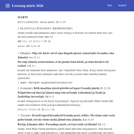
Loosung märts 2026
Info
Seaded
MÄRTS
KUU LOOSUNG: Jeesus nuttis.
Jh 11,35
2. PAASTUAJA PÜHAPÄEV (REMINISCERE)
Jumal osutab oma armastust meie vastu sellega, et Kristus on surnud meie eest, kui
me alles patused olime.
Rm 5,8
Mk 12,1–12; Js 5,1–7; Ps 38
Jutlus: Hb 11,8–10
Olge siis hästi valvel oma hingede pärast, armastades Issandat, oma
1. Pühapäev
Jumalat.
Jos 23,11
See ongi Jumala armastamine, et me peame tema käske, ja tema käsud ei ole
rasked.
1Jh 5,3
Issand, me tunneme Sinu armastust, mis väljendub Sinu sõnas. Kingi meile niisugune
meelsus, et Sinu käsu täitmine saab meie sooviks ja Sinu tahet mööda elamine
igatsuseks.
1. märts - Palvepäev tagakiusatud kristlaste eest
Kõik maailma ääred pöörduvad tagasi Issanda juurde.
2. Esmaspäev
Ps 22,28
Paljud tulevad idast ja läänest ning istuvad lauda Aabrahami ja Iisaki ja
Jaakobiga taevariigis.
Mt 8,11
Issand, Sinuga koos ei ole keegi liiga kaugel, sügaval ega üksinda. Püha Vaimu läbi
saame olla osaduses Sinu ja kogu maailma kristlastega.
Gl 6,(11–13)14–18; Jh 11,1–16
Iisraeli lapsed kisendasid Issanda poole, öeldes: Me oleme sinu vastu
3. Teisipäev
pattu teinud, sest me oleme maha jätnud oma Jumala.
Km 10,10
Ristija Johannes ütles: Parandage meelt, sest taevariik on lähedal!
Mt 3,2
Jumal, Sinu Püha Vaimu puudutus paneb meid mõistma oma patusust. Sina kutsud
meid, et me ei jääks oma pattudesse, vaid parandaksime meelt ja päriksime taevariigi.