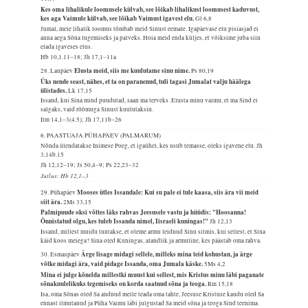
Kes oma lihalikule loomusele külvab, see lõikab lihalikust loomusest kaduvust,
kes aga Vaimule külvab, see lõikab Vaimust igavest elu.
Gl 6,8
Jumal, meie lihalik loomus tõmbab meid Sinust eemale. Igapäevase elu pisiasjad ei
anna aega Sõna lugemiseks ja palveks. Hoia meid enda küljes, et võiksime juba siin
elada igaveses elus.
Hb 10,1.11–18; Jh 17,1–11a
Elusta meid, siis me kuulutame sinu nime.
28. Laupäev
Ps 80,19
Üks nende seast, nähes, et ta on paranenud, tuli tagasi Jumalat valju häälega
ülistades.
Lk 17,15
Issand, kui Sina mind puudutad, saan ma terveks. Elusta minu vaimu, et ma Sind ei
salgaks, vaid rõõmuga Sinust kuulutaksin.
Ilm 14,1–3(4.5); Jh 17,11b–26
6. PAASTUAJA PÜHAPÄEV (PALMARUM)
Nõnda ülendatakse Inimese Poeg, et igaühel, kes usub temasse, oleks igavene elu.
Jh
3,14b.15
Jh 12,12–19; Js 50,4–9; Ps 22,23–32
Jutlus: Hb 12,1–3
Mooses ütles Issandale: Kui su pale ei tule kaasa, siis ära vii meid
29. Pühapäev
siit ära.
2Ms 33,15
Palmipuude oksi võttes läks rahvas Jeesusele vastu ja hüüdis: "Hoosanna!
Õnnistatud olgu, kes tuleb Issanda nimel, Iisraeli kuningas!"
Jh 12,13
Issand, millest muidu tuntakse, et oleme armu leidnud Sinu silmis, kui sellest, et Sina
käid koos meiega? Sina oled Kuningas, alandlik ja armuline, kes päästab oma rahva.
Ärge lisage midagi sellele, milleks mina teid kohustan, ja ärge
30. Esmaspäev
võtke midagi ära, vaid pidage Issanda, oma Jumala käske.
5Ms 4,2
Mina ei julge kõnelda millestki muust kui sellest, mis Kristus minu läbi paganate
sõnakuulelikuks tegemiseks on korda saatnud sõna ja teoga.
Rm 15,18
Isa, oma Sõnas oled Sa andnud meile teada oma tahte, Jeesuse Kristuse kaudu oled Sa
ennast ilmutanud ja Püha Vaimu läbi julgustad Sa meid sõna ja teoga Sind teenima.