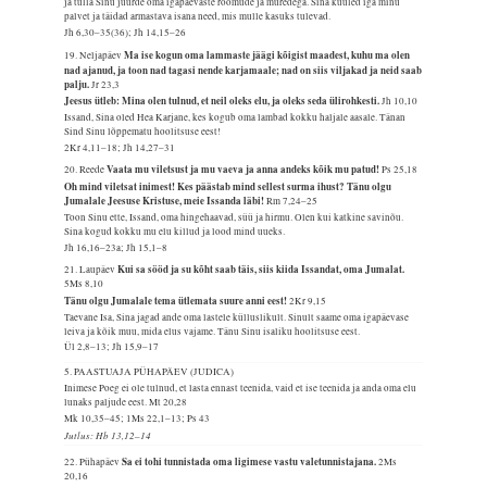
ja tulla Sinu juurde oma igapäevaste rõõmude ja muredega. Sina kuuled iga minu
palvet ja täidad armastava isana need, mis mulle kasuks tulevad.
Jh 6,30–35(36); Jh 14,15–26
Ma ise kogun oma lammaste jäägi kõigist maadest, kuhu ma olen
19. Neljapäev
nad ajanud, ja toon nad tagasi nende karjamaale; nad on siis viljakad ja neid saab
palju.
Jr 23,3
Jeesus ütleb: Mina olen tulnud, et neil oleks elu, ja oleks seda ülirohkesti.
Jh 10,10
Issand, Sina oled Hea Karjane, kes kogub oma lambad kokku haljale aasale. Tänan
Sind Sinu lõppematu hoolitsuse eest!
2Kr 4,11–18; Jh 14,27–31
Vaata mu viletsust ja mu vaeva ja anna andeks kõik mu patud!
20. Reede
Ps 25,18
Oh mind viletsat inimest! Kes päästab mind sellest surma ihust? Tänu olgu
Jumalale Jeesuse Kristuse, meie Issanda läbi!
Rm 7,24–25
Toon Sinu ette, Issand, oma hingehaavad, süü ja hirmu. Olen kui katkine savinõu.
Sina kogud kokku mu elu killud ja lood mind uueks.
Jh 16,16–23a; Jh 15,1–8
Kui sa sööd ja su kõht saab täis, siis kiida Issandat, oma Jumalat.
21. Laupäev
5Ms 8,10
Tänu olgu Jumalale tema ütlemata suure anni eest!
2Kr 9,15
Taevane Isa, Sina jagad ande oma lastele külluslikult. Sinult saame oma igapäevase
leiva ja kõik muu, mida elus vajame. Tänu Sinu isaliku hoolitsuse eest.
Ül 2,8–13; Jh 15,9–17
5. PAASTUAJA PÜHAPÄEV (JUDICA)
Inimese Poeg ei ole tulnud, et lasta ennast teenida, vaid et ise teenida ja anda oma elu
lunaks paljude eest.
Mt 20,28
Mk 10,35–45; 1Ms 22,1–13; Ps 43
Jutlus: Hb 13,12–14
Sa ei tohi tunnistada oma ligimese vastu valetunnistajana.
22. Pühapäev
2Ms
20,16