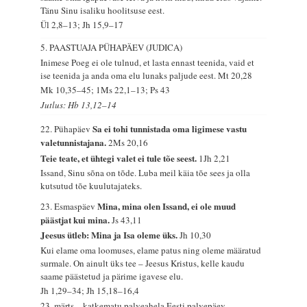
Tänu Sinu isaliku hoolitsuse eest.
Ül 2,8–13; Jh 15,9–17
5. PAASTUAJA PÜHAPÄEV (JUDICA)
Inimese Poeg ei ole tulnud, et lasta ennast teenida, vaid et
ise teenida ja anda oma elu lunaks paljude eest.
Mt 20,28
Mk 10,35–45; 1Ms 22,1–13; Ps 43
Jutlus: Hb 13,12–14
Sa ei tohi tunnistada oma ligimese vastu
22. Pühapäev
valetunnistajana.
2Ms 20,16
Teie teate, et ühtegi valet ei tule tõe seest.
1Jh 2,21
Issand, Sinu sõna on tõde. Luba meil käia tõe sees ja olla
kutsutud tõe kuulutajateks.
Mina, mina olen Issand, ei ole muud
23. Esmaspäev
päästjat kui mina.
Js 43,11
Jeesus ütleb: Mina ja Isa oleme üks.
Jh 10,30
Kui elame oma loomuses, elame patus ning oleme määratud
surmale. On ainult üks tee – Jeesus Kristus, kelle kaudu
saame päästetud ja pärime igavese elu.
Jh 1,29–34; Jh 15,18–16,4
23. märts – katkematu palveahela Eesti palvepäev