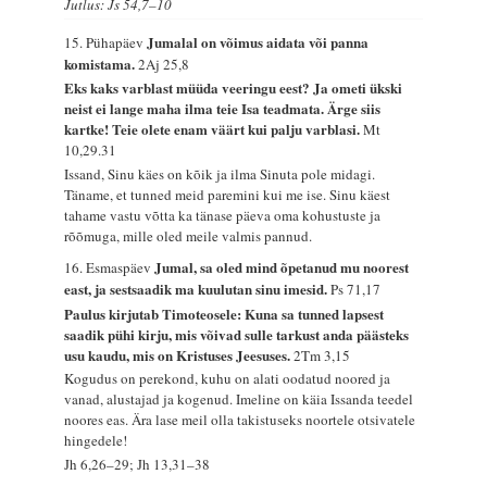
Jutlus: Js 54,7–10
Jumalal on võimus aidata või panna
15. Pühapäev
komistama.
2Aj 25,8
Eks kaks varblast müüda veeringu eest? Ja ometi ükski
neist ei lange maha ilma teie Isa teadmata. Ärge siis
kartke! Teie olete enam väärt kui palju varblasi.
Mt
10,29.31
Issand, Sinu käes on kõik ja ilma Sinuta pole midagi.
Täname, et tunned meid paremini kui me ise. Sinu käest
tahame vastu võtta ka tänase päeva oma kohustuste ja
rõõmuga, mille oled meile valmis pannud.
Jumal, sa oled mind õpetanud mu noorest
16. Esmaspäev
east, ja sestsaadik ma kuulutan sinu imesid.
Ps 71,17
Paulus kirjutab Timoteosele: Kuna sa tunned lapsest
saadik pühi kirju, mis võivad sulle tarkust anda päästeks
usu kaudu, mis on Kristuses Jeesuses.
2Tm 3,15
Kogudus on perekond, kuhu on alati oodatud noored ja
vanad, alustajad ja kogenud. Imeline on käia Issanda teedel
noores eas. Ära lase meil olla takistuseks noortele otsivatele
hingedele!
Jh 6,26–29; Jh 13,31–38