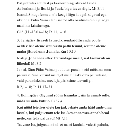
Paljud tulevad idast ja läänest ning istuvad lauda
Aabrahami ja Iisaki ja Jaakobiga taevariigis.
Mt 8,11
Issand, Sinuga koos ei ole keegi liiga kaugel, sügaval ega
üksinda. Püha Vaimu läbi saame olla osaduses Sinu ja kogu
maailma kristlastega.
Gl 6,(11–13)14–18; Jh 11,1–16
Iisraeli lapsed kisendasid Issanda poole,
3. Teisipäev
öeldes: Me oleme sinu vastu pattu teinud, sest me oleme
maha jätnud oma Jumala.
Km 10,10
Ristija Johannes ütles: Parandage meelt, sest taevariik on
lähedal!
Mt 3,2
Jumal, Sinu Püha Vaimu puudutus paneb meid mõistma oma
patusust. Sina kutsud meid, et me ei jääks oma pattudesse,
vaid parandaksime meelt ja päriksime taevariigi.
Ii 2,1–10; Jh 11,17–31
Olgu sul rõõm Issandast; siis ta annab sulle,
4. Kolmapäev
mida su süda kutsub.
Ps 37,4
Kui nüüd teie, kes olete kurjad, oskate anda häid ande oma
lastele, kui palju enam teie Isa, kes on taevas, annab head
neile, kes teda paluvad!
Mt 7,11
Taevane Isa, julgusta mind, et ma ei kardaks valesti paluda,