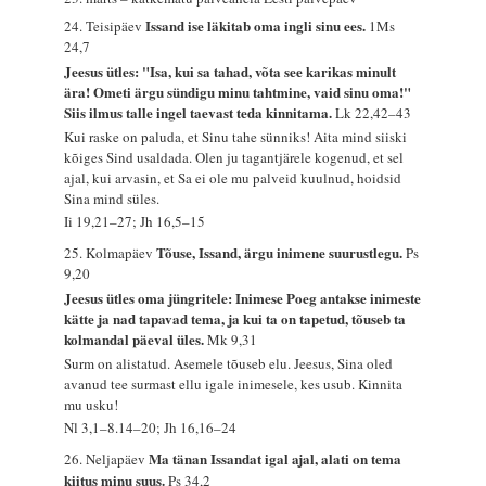
Issand ise läkitab oma ingli sinu ees.
24. Teisipäev
1Ms
24,7
Jeesus ütles: "Isa, kui sa tahad, võta see karikas minult
ära! Ometi ärgu sündigu minu tahtmine, vaid sinu oma!"
Siis ilmus talle ingel taevast teda kinnitama.
Lk 22,42–43
Kui raske on paluda, et Sinu tahe sünniks! Aita mind siiski
kõiges Sind usaldada. Olen ju tagantjärele kogenud, et sel
ajal, kui arvasin, et Sa ei ole mu palveid kuulnud, hoidsid
Sina mind süles.
Ii 19,21–27; Jh 16,5–15
Tõuse, Issand, ärgu inimene suurustlegu.
25. Kolmapäev
Ps
9,20
Jeesus ütles oma jüngritele: Inimese Poeg antakse inimeste
kätte ja nad tapavad tema, ja kui ta on tapetud, tõuseb ta
kolmandal päeval üles.
Mk 9,31
Surm on alistatud. Asemele tõuseb elu. Jeesus, Sina oled
avanud tee surmast ellu igale inimesele, kes usub. Kinnita
mu usku!
Nl 3,1–8.14–20; Jh 16,16–24
Ma tänan Issandat igal ajal, alati on tema
26. Neljapäev
kiitus minu suus.
Ps 34,2