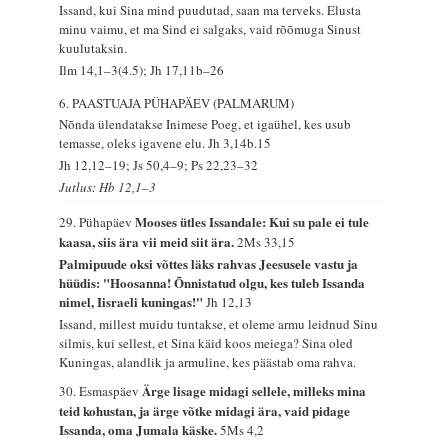
Issand, kui Sina mind puudutad, saan ma terveks. Elusta
minu vaimu, et ma Sind ei salgaks, vaid rõõmuga Sinust
kuulutaksin.
Ilm 14,1–3(4.5); Jh 17,11b–26
6. PAASTUAJA PÜHAPÄEV (PALMARUM)
Nõnda ülendatakse Inimese Poeg, et igaühel, kes usub
temasse, oleks igavene elu.
Jh 3,14b.15
Jh 12,12–19; Js 50,4–9; Ps 22,23–32
Jutlus: Hb 12,1–3
Mooses ütles Issandale: Kui su pale ei tule
29. Pühapäev
kaasa, siis ära vii meid siit ära.
2Ms 33,15
Palmipuude oksi võttes läks rahvas Jeesusele vastu ja
hüüdis: "Hoosanna! Õnnistatud olgu, kes tuleb Issanda
nimel, Iisraeli kuningas!"
Jh 12,13
Issand, millest muidu tuntakse, et oleme armu leidnud Sinu
silmis, kui sellest, et Sina käid koos meiega? Sina oled
Kuningas, alandlik ja armuline, kes päästab oma rahva.
Ärge lisage midagi sellele, milleks mina
30. Esmaspäev
teid kohustan, ja ärge võtke midagi ära, vaid pidage
Issanda, oma Jumala käske.
5Ms 4,2