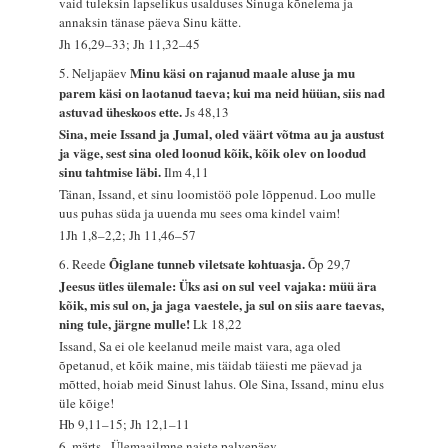
vaid tuleksin lapselikus usalduses Sinuga kõnelema ja
annaksin tänase päeva Sinu kätte.
Jh 16,29–33; Jh 11,32–45
Minu käsi on rajanud maale aluse ja mu
5. Neljapäev
parem käsi on laotanud taeva; kui ma neid hüüan, siis nad
astuvad üheskoos ette.
Js 48,13
Sina, meie Issand ja Jumal, oled väärt võtma au ja austust
ja väge, sest sina oled loonud kõik, kõik olev on loodud
sinu tahtmise läbi.
Ilm 4,11
Tänan, Issand, et sinu loomistöö pole lõppenud. Loo mulle
uus puhas süda ja uuenda mu sees oma kindel vaim!
1Jh 1,8–2,2; Jh 11,46–57
Õiglane tunneb viletsate kohtuasja.
6. Reede
Õp 29,7
Jeesus ütles ülemale: Üks asi on sul veel vajaka: müü ära
kõik, mis sul on, ja jaga vaestele, ja sul on siis aare taevas,
ning tule, järgne mulle!
Lk 18,22
Issand, Sa ei ole keelanud meile maist vara, aga oled
õpetanud, et kõik maine, mis täidab täiesti me päevad ja
mõtted, hoiab meid Sinust lahus. Ole Sina, Issand, minu elus
üle kõige!
Hb 9,11–15; Jh 12,1–11
6. märts - Ülemaailmne naiste palvepäev