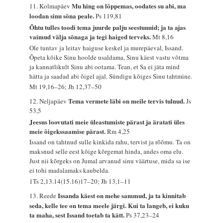
Mu hing on lõppemas, oodates su abi, ma
11. Kolmapäev
loodan sinu sõna peale.
Ps 119,81
Õhtu tulles toodi tema juurde palju seestunuid; ja ta ajas
vaimud välja sõnaga ja tegi haiged terveks.
Mt 8,16
Ole tuntav ja leitav haiguse keskel ja murepäeval, Issand.
Õpeta kõike Sinu hoolde usaldama, Sinu käest vastu võtma
ja kannatlikult Sinu abi ootama. Tean, et Sa ei jäta mind
hätta ja saadad abi õigel ajal. Sündigu kõiges Sinu tahtmine.
Mt 19,16–26; Jh 12,37–50
Tema vermete läbi on meile tervis tulnud.
12. Neljapäev
Js
53,5
Jeesus loovutati meie üleastumiste pärast ja äratati üles
meie õigekssaamise pärast.
Rm 4,25
Issand on tahtnud sulle kinkida rahu, tervist ja rõõmu. Ta on
maksnud selle eest kõige kõrgemat hinda, andes oma elu.
Just nii kõrgeks on Jumal arvanud sinu väärtuse, mida sa ise
ei tohi madalamaks kaubelda.
1Ts 2,13.14(15.16)17–20; Jh 13,1–11
Issanda käest on mehe sammud, ja ta kinnitab
13. Reede
seda, kelle tee on tema meele järgi. Kui ta langeb, ei kuku
ta maha, sest Issand toetab ta kätt.
Ps 37,23–24