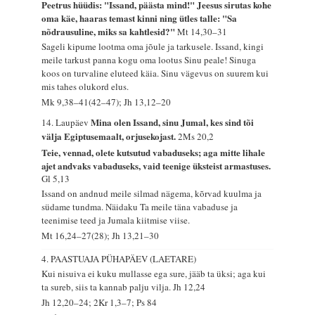
Peetrus hüüdis: "Issand, päästa mind!" Jeesus sirutas kohe
oma käe, haaras temast kinni ning ütles talle: "Sa
nõdrausuline, miks sa kahtlesid?"
Mt 14,30–31
Sageli kipume lootma oma jõule ja tarkusele. Issand, kingi
meile tarkust panna kogu oma lootus Sinu peale! Sinuga
koos on turvaline eluteed käia. Sinu vägevus on suurem kui
mis tahes olukord elus.
Mk 9,38–41(42–47); Jh 13,12–20
Mina olen Issand, sinu Jumal, kes sind tõi
14. Laupäev
välja Egiptusemaalt, orjusekojast.
2Ms 20,2
Teie, vennad, olete kutsutud vabaduseks; aga mitte lihale
ajet andvaks vabaduseks, vaid teenige üksteist armastuses.
Gl 5,13
Issand on andnud meile silmad nägema, kõrvad kuulma ja
südame tundma. Näidaku Ta meile täna vabaduse ja
teenimise teed ja Jumala kiitmise viise.
Mt 16,24–27(28); Jh 13,21–30
4. PAASTUAJA PÜHAPÄEV (LAETARE)
Kui nisuiva ei kuku mullasse ega sure, jääb ta üksi; aga kui
ta sureb, siis ta kannab palju vilja.
Jh 12,24
Jh 12,20–24; 2Kr 1,3–7; Ps 84