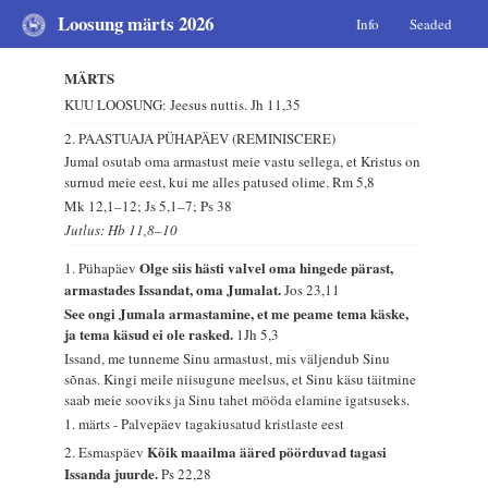
Loosung märts 2026
Info
Seaded
MÄRTS
KUU LOOSUNG: Jeesus nuttis.
Jh 11,35
2. PAASTUAJA PÜHAPÄEV (REMINISCERE)
Jumal osutab oma armastust meie vastu sellega, et Kristus on
surnud meie eest, kui me alles patused olime.
Rm 5,8
Mk 12,1–12; Js 5,1–7; Ps 38
Jutlus: Hb 11,8–10
Olge siis hästi valvel oma hingede pärast,
1. Pühapäev
armastades Issandat, oma Jumalat.
Jos 23,11
See ongi Jumala armastamine, et me peame tema käske,
ja tema käsud ei ole rasked.
1Jh 5,3
Issand, me tunneme Sinu armastust, mis väljendub Sinu
sõnas. Kingi meile niisugune meelsus, et Sinu käsu täitmine
saab meie sooviks ja Sinu tahet mööda elamine igatsuseks.
1. märts - Palvepäev tagakiusatud kristlaste eest
Kõik maailma ääred pöörduvad tagasi
2. Esmaspäev
Issanda juurde.
Ps 22,28