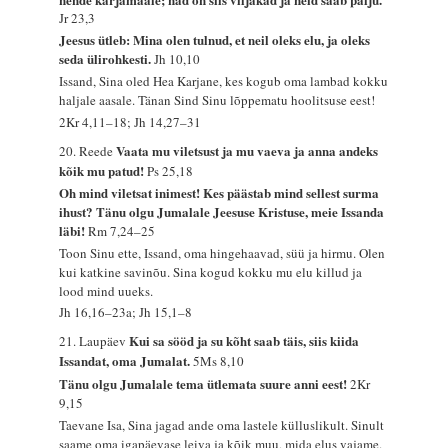
Jr 23,3
Jeesus ütleb: Mina olen tulnud, et neil oleks elu, ja oleks
seda ülirohkesti.
Jh 10,10
Issand, Sina oled Hea Karjane, kes kogub oma lambad kokku
haljale aasale. Tänan Sind Sinu lõppematu hoolitsuse eest!
2Kr 4,11–18; Jh 14,27–31
Vaata mu viletsust ja mu vaeva ja anna andeks
20. Reede
kõik mu patud!
Ps 25,18
Oh mind viletsat inimest! Kes päästab mind sellest surma
ihust? Tänu olgu Jumalale Jeesuse Kristuse, meie Issanda
läbi!
Rm 7,24–25
Toon Sinu ette, Issand, oma hingehaavad, süü ja hirmu. Olen
kui katkine savinõu. Sina kogud kokku mu elu killud ja
lood mind uueks.
Jh 16,16–23a; Jh 15,1–8
Kui sa sööd ja su kõht saab täis, siis kiida
21. Laupäev
Issandat, oma Jumalat.
5Ms 8,10
Tänu olgu Jumalale tema ütlemata suure anni eest!
2Kr
9,15
Taevane Isa, Sina jagad ande oma lastele külluslikult. Sinult
saame oma igapäevase leiva ja kõik muu, mida elus vajame.