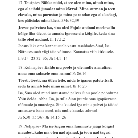
Nähke nüüd, et see olen mina, ainult mina,
17. Teisipäev
ega ole ühtki jumalat minu kõrval! Mina surman ja teen
elavaks, mina purustan ja mina parandan ega ole kedagi,
kes päästaks minu käest.
5Ms 32,39
Jeesus palvetas: Isa, sina oled Pojale andnud meelevalla
kõige liha üle, et ta annaks igavese elu kõigile, keda sina
talle oled andnud.
Jh 17,1.2
Jeesus läks oma kannatustele vastu, usaldades Sind, Isa.
Nõtruses saab vägi täie võimuse. Kannatus viib kirkusele.
Ii 9,14–23.32–35; Jh 14,1–14
Kaldu mu poole ja ole mulle armuline;
18. Kolmapäev
anna oma sulasele oma ramm!
Ps 86,16
Tõesti, tõesti, ma ütlen teile, mida te iganes palute Isalt,
seda ta annab teile minu nimel.
Jh 16,23
Isa, Sina oled mind innustanud palves Sinu poole pöörduma.
Võin öelda: Abba, Isa, ja tulla Sinu juurde oma igapäevaste
rõõmude ja muredega. Sina kuuled iga minu palvet ja täidad
armastava isana need, mis mulle kasuks tulevad.
Jh 6,30–35(36); Jh 14,15–26
Ma ise kogun oma lammaste jäägi kõigist
19. Neljapäev
maadest, kuhu ma olen nad ajanud, ja toon nad tagasi
nende karjamaale; nad on siis viljakad ja neid saab palju.