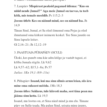
Mispärast peaksid paganad ütlema: "Kus on
7. Laupäev
nüüd nende Jumal?" Aga meie Jumal on taevas, ta teeb
kõik, mis temale meeldib.
Ps 115,2–3
Jeesus ütleb: Kes on näinud mind, see on näinud Isa.
Jh
14,9
Tänan Sind, Jumal, et Sa oled ilmunud oma Pojas ja oled
ilmutanud oma kirkust inimeste keskel. Tee Sinu juurde on
Sinu lapsele leitav.
Gl 2,16–21; Jh 12,12–19
3. PAASTUAJA PÜHAPÄEV (OCULI)
Ükski, kes paneb oma käe adra külge ja vaatab tagasi, ei
kõlba Jumala riigile.
Lk 9,62
Lk 9,57–62; Ef 5,1–8a; Ps 57
Jutlus: 1Kn 19,1–8(9–13a)
Issand, kui ma sinu silmis armu leian, siis ära
8. Pühapäev
mine oma sulasest mööda.
1Ms 18,3
Jeesus ütles: Sakkeus, tule kiiresti maha, sest täna pean ma
jääma sinu kotta.
Lk 19,5
Issand, mu lootus on, et Sina näed mind ja mu elu. Tänane
päev on Sulle teada. Ma palun Sind, seisata minu juures,