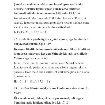
Jumal on meid ette määranud lapseõiguse osalisteks
Jeesuse Kristuse kaudu enese juurde oma tahtmise
heameelt mööda, tema armu au kiituseks.
Ef 1,5–6
Issand, ma ei taha unustada ühtki Sinu heategu. Tänan, et
saan Su lapsena tunda suurt armu. Sinu heldus kannab mind
ka täna. See paneb südame laulma kiituslaulu.
Jr 15,15–21; Jh 16,25–33
Kes püsib õigluses, jääb elama, aga kes taotleb
27. Reede
kurja, saab surma.
Õp 11,19
Kes oma lihalikule loomusele külvab, see lõikab lihalikust
loomusest kaduvust, kes aga Vaimule külvab, see lõikab
Vaimust igavest elu.
Gl 6,8
Jumal, meie lihalik loomus tõmbab meid Sinust eemale.
Igapäevase elu pisiasjad ei anna aega Sõna lugemiseks ja
palveks. Hoia meid enda küljes, et võiksime juba siin elada
igaveses elus.
Hb 10,1.11–18; Jh 17,1–11a
Elusta meid, siis me kuulutame sinu nime.
28. Laupäev
Ps
80,19
Üks nende seast, nähes, et ta on paranenud, tuli tagasi
Jumalat valju häälega ülistades.
Lk 17,15