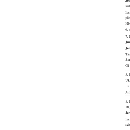
Jee
sul
Iss
päe
Hb 
6. 
7.
Jum
Je
Tän
Sin
Gl 
3.
Üks
Lk 
Jut
8.
18,
Jee
Iss
sei