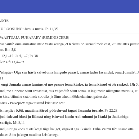
ÄRTS
U LOOSUNG: Jeesus nuttis.
Jh 11,35
 PAASTUAJA PÜHAPÄEV (REMINISCERE)
al osutab oma armastust meie vastu sellega, et Kristus on surnud meie eest, kui me alles patus
ime.
Rm 5,8
12,1–12; Js 5,1–7; Ps 38
lus: Hb 11,8–10
 Pühapäev
Olge siis hästi valvel oma hingede pärast, armastades Issandat, oma Jumalat.
,11
e ongi Jumala armastamine, et me peame tema käske, ja tema käsud ei ole rasked.
1Jh 5
and, me tunneme Sinu armastust, mis väljendub Sinu sõnas. Kingi meile niisugune meelsus, et
u käsu täitmine saab meie sooviks ja Sinu tahet mööda elamine igatsuseks.
märts - Palvepäev tagakiusatud kristlaste eest
 Esmaspäev
Kõik maailma ääred pöörduvad tagasi Issanda juurde.
Ps 22,28
jud tulevad idast ja läänest ning istuvad lauda Aabrahami ja Iisaki ja Jaakobiga
variigis.
Mt 8,11
and, Sinuga koos ei ole keegi liiga kaugel, sügaval ega üksinda. Püha Vaimu läbi saame olla
duses Sinu ja kogu maailma kristlastega.