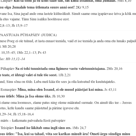
. Laupäev
Kui sa sööd ja su kõht saab täis, siis kiida Issandat, oma Jumalat.
5Ms 8,10
nu olgu Jumalale tema ütlemata suure anni eest!
2Kr 9,15
vane Isa, Sina jagad ande oma lastele külluslikult. Sinult saame oma igapäevase leiva ja kõik m
a elus vajame. Tänu Sinu isaliku hoolitsuse eest.
2,8–13; Jh 15,9–17
 PAASTUAJA PÜHAPÄEV (JUDICA)
mese Poeg ei ole tulnud, et lasta ennast teenida, vaid et ise teenida ja anda oma elu lunaks paljud
t.
Mt 20,28
 10,35–45; 1Ms 22,1–13; Ps 43
lus: Hb 13,12–14
. Pühapäev
Sa ei tohi tunnistada oma ligimese vastu valetunnistajana.
2Ms 20,16
e teate, et ühtegi valet ei tule tõe seest.
1Jh 2,21
and, Sinu sõna on tõde. Luba meil käia tõe sees ja olla kutsutud tõe kuulutajateks.
. Esmaspäev
Mina, mina olen Issand, ei ole muud päästjat kui mina.
Js 43,11
sus ütleb: Mina ja Isa oleme üks.
Jh 10,30
 elame oma loomuses, elame patus ning oleme määratud surmale. On ainult üks tee – Jeesus
stus, kelle kaudu saame päästetud ja pärime igavese elu.
1,29–34; Jh 15,18–16,4
 märts – katkematu palveahela Eesti palvepäev
 Teisipäev
Issand ise läkitab oma ingli sinu ees.
1Ms 24,7
sus ütles: "Isa, kui sa tahad, võta see karikas minult ära! Ometi ärgu sündigu minu