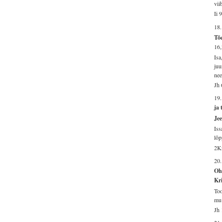
vii
Ii 
18
Tõe
16
Isa
juu
nee
Jh 
19.
ja 
Jee
Iss
lõp
2Kr
20
Oh 
Kri
Too
mu 
Jh 