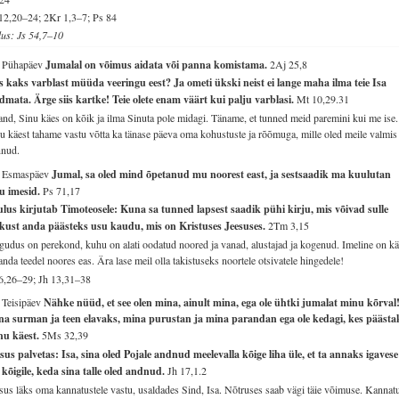
12,20–24; 2Kr 1,3–7; Ps 84
lus: Js 54,7–10
. Pühapäev
Jumalal on võimus aidata või panna komistama.
2Aj 25,8
 kaks varblast müüda veeringu eest? Ja ometi ükski neist ei lange maha ilma teie Isa
dmata. Ärge siis kartke! Teie olete enam väärt kui palju varblasi.
Mt 10,29.31
and, Sinu käes on kõik ja ilma Sinuta pole midagi. Täname, et tunned meid paremini kui me ise.
u käest tahame vastu võtta ka tänase päeva oma kohustuste ja rõõmuga, mille oled meile valmis
nnud.
. Esmaspäev
Jumal, sa oled mind õpetanud mu noorest east, ja sestsaadik ma kuulutan
nu imesid.
Ps 71,17
lus kirjutab Timoteosele: Kuna sa tunned lapsest saadik pühi kirju, mis võivad sulle
rkust anda päästeks usu kaudu, mis on Kristuses Jeesuses.
2Tm 3,15
udus on perekond, kuhu on alati oodatud noored ja vanad, alustajad ja kogenud. Imeline on kä
anda teedel noores eas. Ära lase meil olla takistuseks noortele otsivatele hingedele!
6,26–29; Jh 13,31–38
 Teisipäev
Nähke nüüd, et see olen mina, ainult mina, ega ole ühtki jumalat minu kõrval
na surman ja teen elavaks, mina purustan ja mina parandan ega ole kedagi, kes päästa
nu käest.
5Ms 32,39
sus palvetas: Isa, sina oled Pojale andnud meelevalla kõige liha üle, et ta annaks igavese
 kõigile, keda sina talle oled andnud.
Jh 17,1.2
sus läks oma kannatustele vastu, usaldades Sind, Isa. Nõtruses saab vägi täie võimuse. Kannat