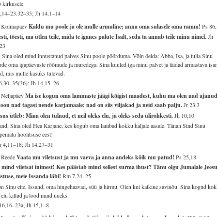
b kirkusele.
9,14–23.32–35; Jh 14,1–14
. Kolmapäev
Kaldu mu poole ja ole mulle armuline; anna oma sulasele oma ramm!
Ps 86
sti, tõesti, ma ütlen teile, mida te iganes palute Isalt, seda ta annab teile minu nimel.
Jh
,23
, Sina oled mind innustanud palves Sinu poole pöörduma. Võin öelda: Abba, Isa, ja tulla Sinu
rde oma igapäevaste rõõmude ja muredega. Sina kuuled iga minu palvet ja täidad armastava isa
d, mis mulle kasuks tulevad.
6,30–35(36); Jh 14,15–26
 Neljapäev
Ma ise kogun oma lammaste jäägi kõigist maadest, kuhu ma olen nad ajanud
toon nad tagasi nende karjamaale; nad on siis viljakad ja neid saab palju.
Jr 23,3
sus ütleb: Mina olen tulnud, et neil oleks elu, ja oleks seda ülirohkesti.
Jh 10,10
and, Sina oled Hea Karjane, kes kogub oma lambad kokku haljale aasale. Tänan Sind Sinu
pematu hoolitsuse eest!
 4,11–18; Jh 14,27–31
. Reede
Vaata mu viletsust ja mu vaeva ja anna andeks kõik mu patud!
Ps 25,18
mind viletsat inimest! Kes päästab mind sellest surma ihust? Tänu olgu Jumalale Jees
stuse, meie Issanda läbi!
Rm 7,24–25
n Sinu ette, Issand, oma hingehaavad, süü ja hirmu. Olen kui katkine savinõu. Sina kogud ko
elu killud ja lood mind uueks.
16,16–23a; Jh 15,1–8