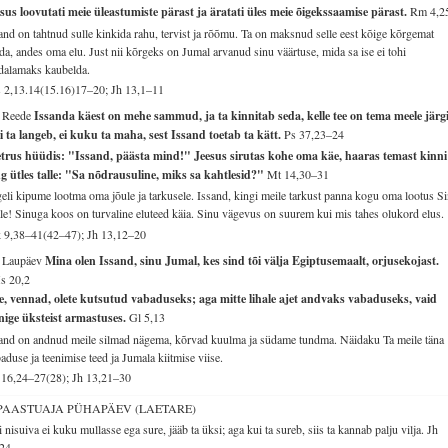
sus loovutati meie üleastumiste pärast ja äratati üles meie õigekssaamise pärast.
Rm 4,2
and on tahtnud sulle kinkida rahu, tervist ja rõõmu. Ta on maksnud selle eest kõige kõrgemat
da, andes oma elu. Just nii kõrgeks on Jumal arvanud sinu väärtuse, mida sa ise ei tohi
alamaks kaubelda.
 2,13.14(15.16)17–20; Jh 13,1–11
. Reede
Issanda käest on mehe sammud, ja ta kinnitab seda, kelle tee on tema meele järgi
 ta langeb, ei kuku ta maha, sest Issand toetab ta kätt.
Ps 37,23–24
etrus hüüdis: "Issand, päästa mind!" Jeesus sirutas kohe oma käe, haaras temast kinni
g ütles talle: "Sa nõdrausuline, miks sa kahtlesid?"
Mt 14,30–31
eli kipume lootma oma jõule ja tarkusele. Issand, kingi meile tarkust panna kogu oma lootus S
le! Sinuga koos on turvaline eluteed käia. Sinu vägevus on suurem kui mis tahes olukord elus.
 9,38–41(42–47); Jh 13,12–20
. Laupäev
Mina olen Issand, sinu Jumal, kes sind tõi välja Egiptusemaalt, orjusekojast.
s 20,2
e, vennad, olete kutsutud vabaduseks; aga mitte lihale ajet andvaks vabaduseks, vaid
nige üksteist armastuses.
Gl 5,13
and on andnud meile silmad nägema, kõrvad kuulma ja südame tundma. Näidaku Ta meile täna
aduse ja teenimise teed ja Jumala kiitmise viise.
16,24–27(28); Jh 13,21–30
 PAASTUAJA PÜHAPÄEV (LAETARE)
 nisuiva ei kuku mullasse ega sure, jääb ta üksi; aga kui ta sureb, siis ta kannab palju vilja.
Jh
,24