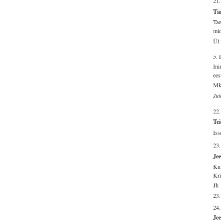
21
Tä
Tae
mid
Ül 
5.
Ini
ees
Mk
Jut
22
Tei
Iss
23
Jee
Kui
Kri
Jh 
23.
24.
Jee