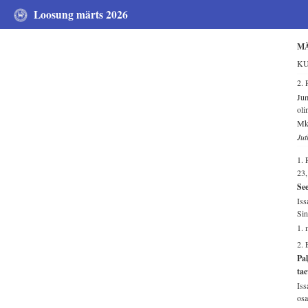
Loosung märts 2026
M
KU
2.
Jum
ol
Mk 
Jut
1.
23
Se
Iss
Sin
1. 
2.
Pal
tae
Iss
osa