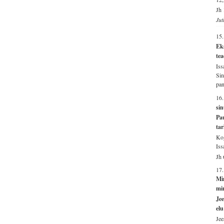
Jh 
Jut
15
Eks
tea
Iss
Sin
pa
16
si
Pau
ta
Kog
Iss
Jh 
17.
Mi
mi
Jee
elu
Jee