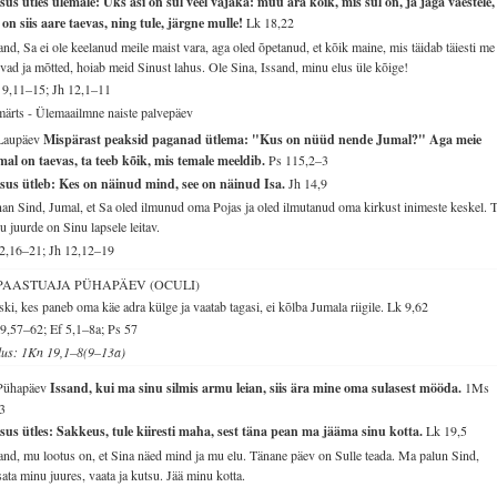
sus ütles ülemale: Üks asi on sul veel vajaka: müü ära kõik, mis sul on, ja jaga vaestele,
 on siis aare taevas, ning tule, järgne mulle!
Lk 18,22
and, Sa ei ole keelanud meile maist vara, aga oled õpetanud, et kõik maine, mis täidab täiesti me
vad ja mõtted, hoiab meid Sinust lahus. Ole Sina, Issand, minu elus üle kõige!
9,11–15; Jh 12,1–11
märts - Ülemaailmne naiste palvepäev
 Laupäev
Mispärast peaksid paganad ütlema: "Kus on nüüd nende Jumal?" Aga meie
al on taevas, ta teeb kõik, mis temale meeldib.
Ps 115,2–3
esus ütleb: Kes on näinud mind, see on näinud Isa.
Jh 14,9
an Sind, Jumal, et Sa oled ilmunud oma Pojas ja oled ilmutanud oma kirkust inimeste keskel. 
u juurde on Sinu lapsele leitav.
2,16–21; Jh 12,12–19
 PAASTUAJA PÜHAPÄEV (OCULI)
ki, kes paneb oma käe adra külge ja vaatab tagasi, ei kõlba Jumala riigile.
Lk 9,62
9,57–62; Ef 5,1–8a; Ps 57
lus: 1Kn 19,1–8(9–13a)
 Pühapäev
Issand, kui ma sinu silmis armu leian, siis ära mine oma sulasest mööda.
1Ms
3
sus ütles: Sakkeus, tule kiiresti maha, sest täna pean ma jääma sinu kotta.
Lk 19,5
and, mu lootus on, et Sina näed mind ja mu elu. Tänane päev on Sulle teada. Ma palun Sind,
sata minu juures, vaata ja kutsu. Jää minu kotta.