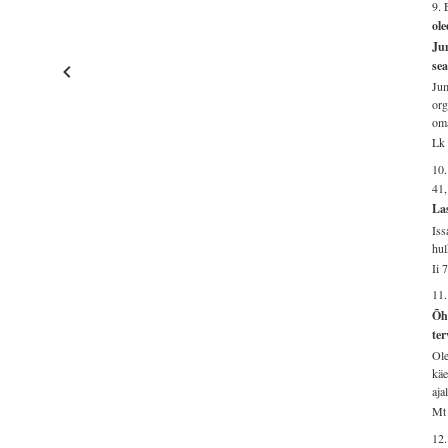
9.
ole
Ju
se
Jum
org
om
Lk 
10.
41
Las
Iss
hul
Ii 
11
Õht
te
Ole
käe
aja
Mt 
12.