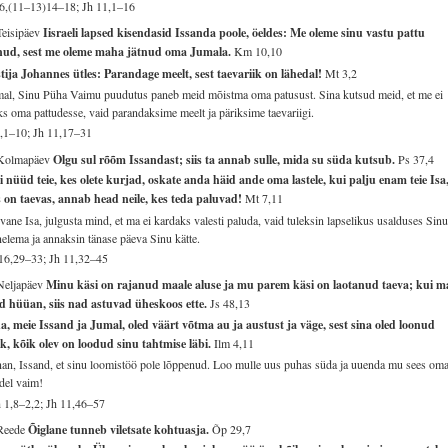
6,(11–13)14–18; Jh 11,1–16
Teisipäev
Iisraeli lapsed kisendasid Issanda poole, öeldes: Me oleme sinu vastu pattu
inud, sest me oleme maha jätnud oma Jumala.
Km 10,10
tija Johannes ütles: Parandage meelt, sest taevariik on lähedal!
Mt 3,2
al, Sinu Püha Vaimu puudutus paneb meid mõistma oma patusust. Sina kutsud meid, et me ei
ks oma pattudesse, vaid parandaksime meelt ja päriksime taevariigi.
2,1–10; Jh 11,17–31
 Kolmapäev
Olgu sul rõõm Issandast; siis ta annab sulle, mida su süda kutsub.
Ps 37,4
 nüüd teie, kes olete kurjad, oskate anda häid ande oma lastele, kui palju enam teie Isa
 on taevas, annab head neile, kes teda paluvad!
Mt 7,11
vane Isa, julgusta mind, et ma ei kardaks valesti paluda, vaid tuleksin lapselikus usalduses Sin
elema ja annaksin tänase päeva Sinu kätte.
16,29–33; Jh 11,32–45
Neljapäev
Minu käsi on rajanud maale aluse ja mu parem käsi on laotanud taeva; kui m
d hüüan, siis nad astuvad üheskoos ette.
Js 48,13
a, meie Issand ja Jumal, oled väärt võtma au ja austust ja väge, sest sina oled loonud
k, kõik olev on loodud sinu tahtmise läbi.
Ilm 4,11
an, Issand, et sinu loomistöö pole lõppenud. Loo mulle uus puhas süda ja uuenda mu sees om
del vaim!
 1,8–2,2; Jh 11,46–57
 Reede
Õiglane tunneb viletsate kohtuasja.
Õp 29,7