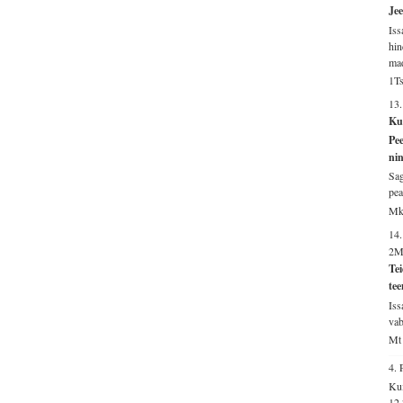
Jee
Iss
hin
mad
1Ts
13
Kui
Pe
nin
Sag
pea
Mk
14
2M
Tei
tee
Iss
vab
Mt 
4.
Kui
12