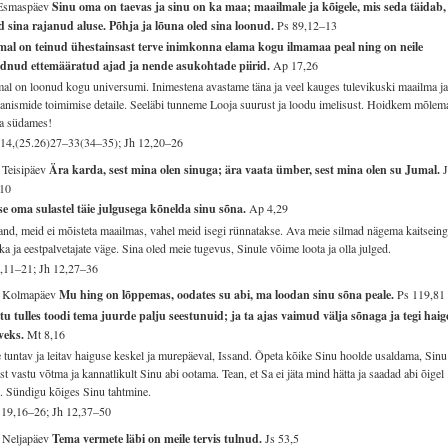
 Esmaspäev
Sinu oma on taevas ja sinu on ka maa; maailmale ja kõigele, mis seda täidab,
d sina rajanud aluse. Põhja ja lõuna oled sina loonud.
Ps 89,12–13
mal on teinud ühestainsast terve inimkonna elama kogu ilmamaa peal ning on neile
adnud ettemääratud ajad ja nende asukohtade piirid.
Ap 17,26
al on loonud kogu universumi. Inimestena avastame täna ja veel kauges tulevikuski maailma j
anismide toimimise detaile. Seeläbi tunneme Looja suurust ja loodu imelisust. Hoidkem mõlem
a südames!
14,(25.26)27–33(34–35); Jh 12,20–26
 Teisipäev
Ära karda, sest mina olen sinuga; ära vaata ümber, sest mina olen su Jumal.
,10
e oma sulastel täie julgusega kõnelda sinu sõna.
Ap 4,29
and, meid ei mõisteta maailmas, vahel meid isegi rünnatakse. Ava meie silmad nägema kaitseingl
ka ja eestpalvetajate väge. Sina oled meie tugevus, Sinule võime loota ja olla julged.
7,11–21; Jh 12,27–36
. Kolmapäev
Mu hing on lõppemas, oodates su abi, ma loodan sinu sõna peale.
Ps 119,81
u tulles toodi tema juurde palju seestunuid; ja ta ajas vaimud välja sõnaga ja tegi haig
rveks.
Mt 8,16
 tuntav ja leitav haiguse keskel ja murepäeval, Issand. Õpeta kõike Sinu hoolde usaldama, Sinu
st vastu võtma ja kannatlikult Sinu abi ootama. Tean, et Sa ei jäta mind hätta ja saadad abi õigel
l. Sündigu kõiges Sinu tahtmine.
19,16–26; Jh 12,37–50
 Neljapäev
Tema vermete läbi on meile tervis tulnud.
Js 53,5