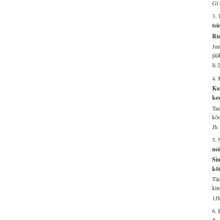
Gl 
3. 
te
Ris
Jum
jää
Ii 
4.
Kui
kes
Tae
kõn
Jh 
5. 
nei
Sin
kõi
Tän
kin
1Jh
6.