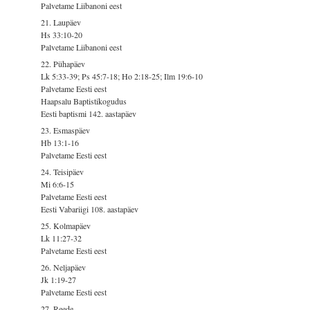
Palvetame Liibanoni eest
21. Laupäev
Hs 33:10-20
Palvetame Liibanoni eest
22. Pühapäev
Lk 5:33-39; Ps 45:7-18; Ho 2:18-25; Ilm 19:6-10
Palvetame Eesti eest
Haapsalu Baptistikogudus
Eesti baptismi 142. aastapäev
23. Esmaspäev
Hb 13:1-16
Palvetame Eesti eest
24. Teisipäev
Mi 6:6-15
Palvetame Eesti eest
Eesti Vabariigi 108. aastapäev
25. Kolmapäev
Lk 11:27-32
Palvetame Eesti eest
26. Neljapäev
Jk 1:19-27
Palvetame Eesti eest
27. Reede