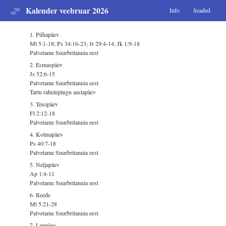
Kalender veebruar 2026
Info
Seaded
1. Pühapäev
Mt 5:1-18; Ps 34:16-23; Jr 29:4-14; Jk 1:9-18
Palvetame Suurbritannia eest
2. Esmaspäev
Js 52:6-15
Palvetame Suurbritannia eest
Tartu rahulepingu aastapäev
3. Teisipäev
Fl 2:12-18
Palvetame Suurbritannia eest
4. Kolmapäev
Ps 40:7-18
Palvetame Suurbritannia eest
5. Neljapäev
Ap 1:4-11
Palvetame Suurbritannia eest
6. Reede
Mt 5:21-28
Palvetame Suurbritannia eest
7. Laupäev