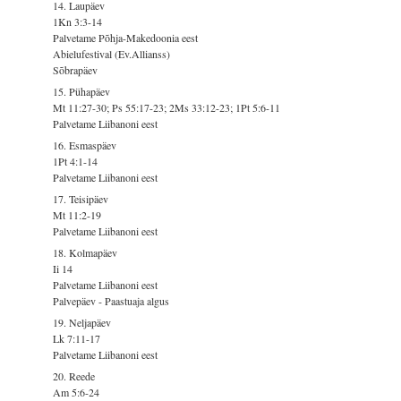
14. Laupäev
1Kn 3:3-14
Palvetame Põhja-Makedoonia eest
Abielufestival (Ev.Allianss)
Sõbrapäev
15. Pühapäev
Mt 11:27-30; Ps 55:17-23; 2Ms 33:12-23; 1Pt 5:6-11
Palvetame Liibanoni eest
16. Esmaspäev
1Pt 4:1-14
Palvetame Liibanoni eest
17. Teisipäev
Mt 11:2-19
Palvetame Liibanoni eest
18. Kolmapäev
Ii 14
Palvetame Liibanoni eest
Palvepäev - Paastuaja algus
19. Neljapäev
Lk 7:11-17
Palvetame Liibanoni eest
20. Reede
Am 5:6-24