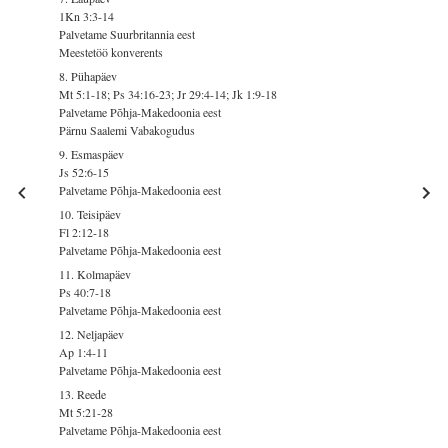
1Kn 3:3-14
Palvetame Suurbritannia eest
Meestetöö konverents
8. Pühapäev
Mt 5:1-18; Ps 34:16-23; Jr 29:4-14; Jk 1:9-18
Palvetame Põhja-Makedoonia eest
Pärnu Saalemi Vabakogudus
9. Esmaspäev
Js 52:6-15
Palvetame Põhja-Makedoonia eest
10. Teisipäev
Fl 2:12-18
Palvetame Põhja-Makedoonia eest
11. Kolmapäev
Ps 40:7-18
Palvetame Põhja-Makedoonia eest
12. Neljapäev
Ap 1:4-11
Palvetame Põhja-Makedoonia eest
13. Reede
Mt 5:21-28
Palvetame Põhja-Makedoonia eest