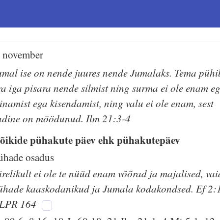
. november
umal ise on nende juures nende Jumalaks. Tema pühi
ra iga pisara nende silmist ning surma ei ole enam e
einamist ega kisendamist, ning valu ei ole enam, sest
ndine on möödunud. Ilm 21:3-4
õikide pühakute päev ehk pühakutepäev
ühade osadus
ärelikult ei ole te nüüd enam võõrad ja majalised, vai
ühade kaaskodanikud ja Jumala kodakondsed. Ef 2:
LPR 164