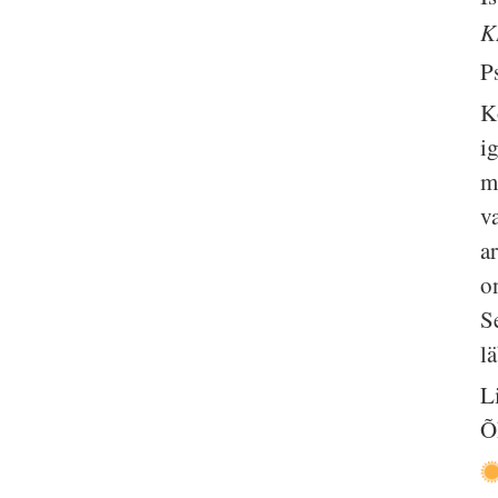
K
P
K
i
m
v
a
o
S
lä
L
Õ