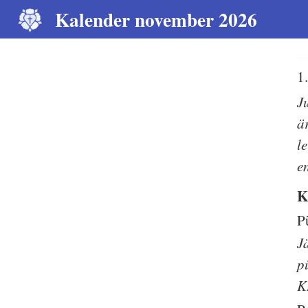
Kalender november 2026
1
J
ä
l
e
K
P
J
p
K