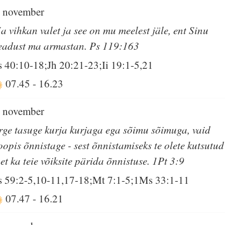
. november
a vihkan valet ja see on mu meelest jäle, ent Sinu
eadust ma armastan. Ps 119:163
s 40:10-18;Jh 20:21-23;Ii 19:1-5,21
07.45
-
16.23
. november
rge tasuge kurja kurjaga ega sõimu sõimuga, vaid
oopis õnnistage - sest õnnistamiseks te olete kutsutud
, et ka teie võiksite pärida õnnistuse. 1Pt 3:9
s 59:2-5,10-11,17-18;Mt 7:1-5;1Ms 33:1-11
07.47
-
16.21