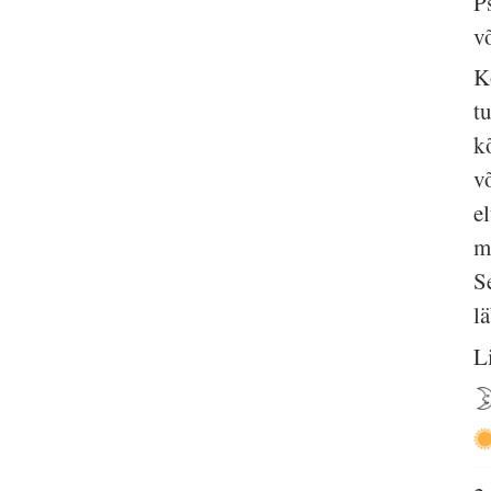
P
v
K
t
k
v
e
m
S
lä
L