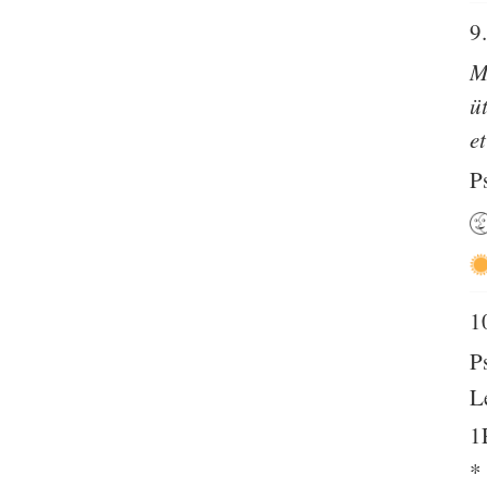
9
M
ü
e
P
1
P
L
1
*