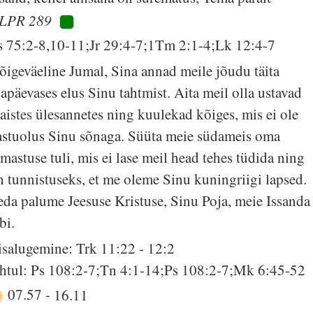
LPR 289
s 75:2-8,10-11;Jr 29:4-7;1Tm 2:1-4;Lk 12:4-7
õigeväeline Jumal, Sina annad meile jõudu täita
gapäevases elus Sinu tahtmist. Aita meil olla ustavad
aistes ülesannetes ning kuulekad kõiges, mis ei ole
astuolus Sinu sõnaga. Süüta meie südameis oma
rmastuse tuli, mis ei lase meil head tehes tüdida ning
n tunnistuseks, et me oleme Sinu kuningriigi lapsed.
eda palume Jeesuse Kristuse, Sinu Poja, meie Issanda
bi.
isalugemine: Trk 11:22 - 12:2
htul: Ps 108:2-7;Tn 4:1-14;Ps 108:2-7;Mk 6:45-52
07.57
-
16.11