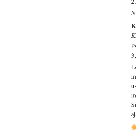
2
N
K
K
P
3
L
m
u
m
S
aj