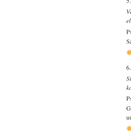
5
V
e
P
S
6
S
k
P
G
u