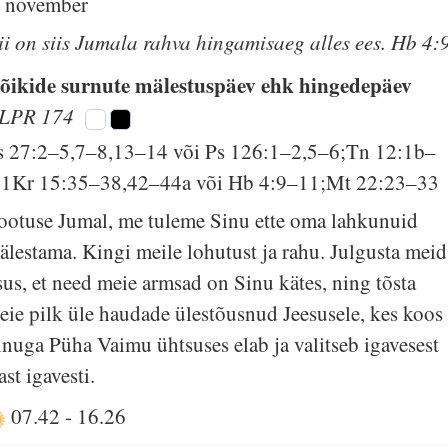
. november
ii on siis Jumala rahva hingamisaeg alles ees. Hb 4:
õikide surnute mälestuspäev ehk hingedepäev
LPR 174
s 27:2–5,7–8,13–14 või Ps 126:1–2,5–6;Tn 12:1b–
;1Kr 15:35–38,42–44a või Hb 4:9–11;Mt 22:23–33
ootuse Jumal, me tuleme Sinu ette oma lahkunuid
älestama. Kingi meile lohutust ja rahu. Julgusta meid
sus, et need meie armsad on Sinu kätes, ning tõsta
eie pilk üle haudade ülestõusnud Jeesusele, kes koos
inuga Püha Vaimu ühtsuses elab ja valitseb igavesest
ast igavesti.
07.42
-
16.26