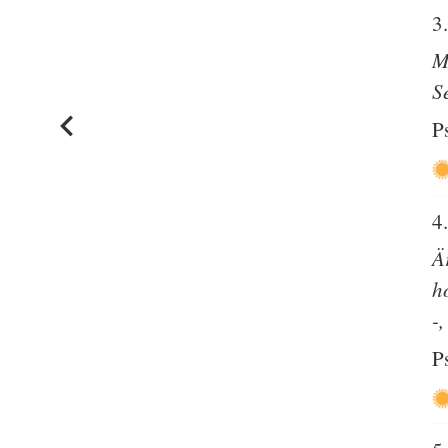
3
M
S
P
4
Ä
h
-
P