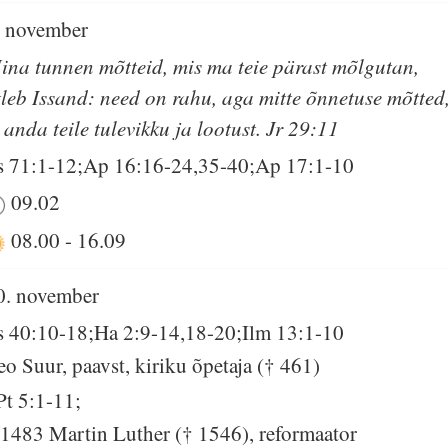
. november
ina tunnen mõtteid, mis ma teie pärast mõlgutan,
tleb Issand: need on rahu, aga mitte õnnetuse mõtted
t anda teile tulevikku ja lootust. Jr 29:11
s 71:1-12;Ap 16:16-24,35-40;Ap 17:1-10
09.02
08.00
-
16.09
0. november
s 40:10-18;Ha 2:9-14,18-20;Ilm 13:1-10
eo Suur, paavst, kiriku õpetaja († 461)
Pt 5:1-11;
 1483 Martin Luther († 1546), reformaator