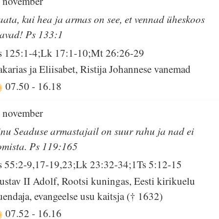
. november
aata, kui hea ja armas on see, et vennad üheskoos
lavad! Ps 133:1
s 125:1-4;Lk 17:1-10;Mt 26:26-29
akarias ja Eliisabet, Ristija Johannese vanemad
07.50
-
16.18
. november
inu Seaduse armastajail on suur rahu ja nad ei
omista. Ps 119:165
s 55:2-9,17-19,23;Lk 23:32-34;1Ts 5:12-15
ustav II Adolf, Rootsi kuningas, Eesti kirikuelu
uendaja, evangeelse usu kaitsja († 1632)
07.52
-
16.16