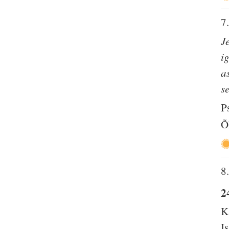
7
J
i
a
s
P
Õ
8
2
K
I