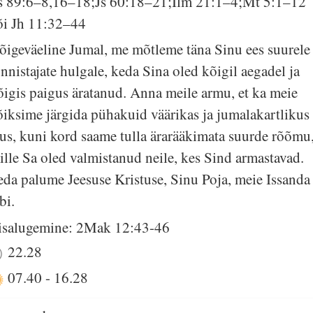
s 89:6–8,16–18;Js 60:18–21;Ilm 21:1–4;Mt 5:1–12
õi Jh 11:32–44
õigeväeline Jumal, me mõtleme täna Sinu ees suurele
unnistajate hulgale, keda Sina oled kõigil aegadel ja
õigis paigus äratanud. Anna meile armu, et ka meie
õiksime järgida pühakuid väärikas ja jumalakartlikus
lus, kuni kord saame tulla ärarääkimata suurde rõõmu
ille Sa oled valmistanud neile, kes Sind armastavad.
eda palume Jeesuse Kristuse, Sinu Poja, meie Issanda
bi.
isalugemine: 2Mak 12:43-46
22.28
07.40
-
16.28