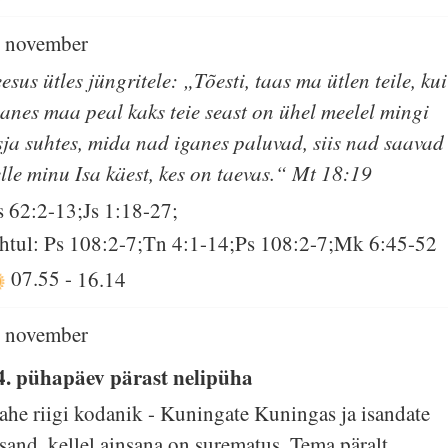
. november
eesus ütles jüngritele: „Tõesti, taas ma ütlen teile, kui
ganes maa peal kaks teie seast on ühel meelel mingi
sja suhtes, mida nad iganes paluvad, siis nad saavad
elle minu Isa käest, kes on taevas.“ Mt 18:19
s 62:2-13;Js 1:18-27;
htul: Ps 108:2-7;Tn 4:1-14;Ps 108:2-7;Mk 6:45-52
07.55
-
16.14
. november
4. pühapäev pärast nelipüha
ahe riigi kodanik - Kuningate Kuningas ja isandate
ssand, kellel ainsana on surematus, Tema päralt