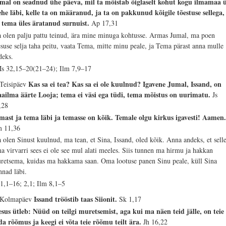
mal on seadnud ühe päeva, mil ta mõistab õiglaselt kohut kogu ilmamaa ü
he läbi, kelle ta on määranud, ja ta on pakkunud kõigile tõestuse sellega,
 tema üles äratanud surnuist.
Ap 17,31
 olen palju pattu teinud, ära mine minuga kohtusse. Armas Jumal, ma poen
esuse selja taha peitu, vaata Tema, mitte minu peale, ja Tema pärast anna mulle
deks.
s 32,15–20(21–24); Ilm 7,9–17
Kas sa ei tea? Kas sa ei ole kuulnud? Igavene Jumal, Issand, on
 Teisipäev
ailma äärte Looja; tema ei väsi ega tüdi, tema mõistus on uurimatu.
Js
,28
mast ja tema läbi ja temasse on kõik. Temale olgu kirkus igavesti! Aamen
 11,36
 olen Sinust kuulnud, ma tean, et Sina, Issand, oled kõik. Anna andeks, et sell
ma virvarri sees ei ole see mul alati meeles. Siis tunnen ma hirmu ja hakkan
retsema, kuidas ma hakkama saan. Oma lootuse panen Sinu peale, küll Sina
nnad läbi.
 1,1–16; 2,1; Ilm 8,1–5
Issand trööstib taas Siionit.
 Kolmapäev
Sk 1,17
esus ütleb: Nüüd on teilgi muretsemist, aga kui ma näen teid jälle, on teie
da rõõmus ja keegi ei võta teie rõõmu teilt ära.
Jh 16,22