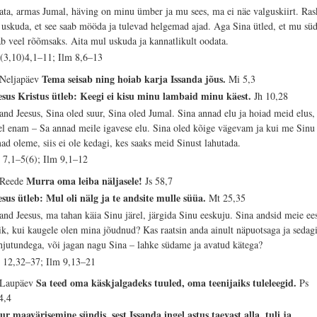
ata, armas Jumal, häving on minu ümber ja mu sees, ma ei näe valguskiirt. Ras
 uskuda, et see saab mööda ja tulevad helgemad ajad. Aga Sina ütled, et mu sü
ab veel rõõmsaks. Aita mul uskuda ja kannatlikult oodata.
 (3,10)4,1–11; Ilm 8,6–13
Tema seisab ning hoiab karja Issanda jõus.
 Neljapäev
Mi 5,3
esus Kristus ütleb: Keegi ei kisu minu lambaid minu käest.
Jh 10,28
sand Jeesus, Sina oled suur, Sina oled Jumal. Sina annad elu ja hoiad meid elus,
el enam – Sa annad meile igavese elu. Sina oled kõige vägevam ja kui me Sinu
ad oleme, siis ei ole kedagi, kes saaks meid Sinust lahutada.
 7,1–5(6); Ilm 9,1–12
Murra oma leiba näljasele!
 Reede
Js 58,7
esus ütleb: Mul oli nälg ja te andsite mulle süüa.
Mt 25,35
sand Jeesus, ma tahan käia Sinu järel, järgida Sinu eeskuju. Sina andsid meie ee
ik, kui kaugele olen mina jõudnud? Kas raatsin anda ainult näpuotsaga ja sedag
hjutundega, või jagan nagu Sina – lahke südame ja avatud kätega?
 12,32–37; Ilm 9,13–21
Sa teed oma käskjalgadeks tuuled, oma teenijaiks tuleleegid.
 Laupäev
Ps
4,4
ur maavärisemine sündis, sest Issanda ingel astus taevast alla, tuli ja