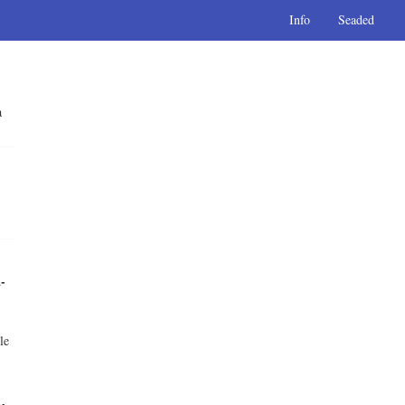
Info
Seaded
a
-
le