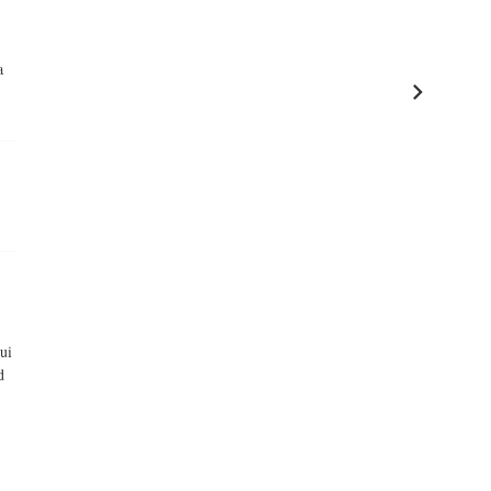
a
ui
d