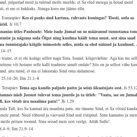
sand, julgustad meid ja tuletad meile meelde, et Sa oled meiega ja hoiad meid
sti, et me ei hukkuks. Sinuga koos me jääme ellu.
Kes ei peaks sind kartma, rahvaste kuningas? Tõesti, seda sa
. Esmaspäev
ärid.
Jr 10,7
nanias ütles Paulusele: Meie isade Jumal on su määranud tunnetama te
htmist ja nägema seda Õiget ning kuulma häält tema suust, sest sina saad
ma tunnistajaks kõigile inimestele selles, mida sa oled näinud ja kuulnud.
,14–15
 teame, et ei ole kedagi sellist nagu Sina, Issand, kõigeväeline. Aga kas me sell
neleme või hoiame selle kalli teadmise ainult endale? Siis on ju sellest vähe kas
sand, aita mind, et ma ei lukustaks Sind oma südamesse.
 25,14–20; Ilm 21,1–8
Tema aga kandis paljude pattu ja seisis üleastujate eest.
. Teisipäev
Js 53,1
hannes näeb Jeesust tulevat tema juurde ja ta ütleb: "Vaata, see on Juma
ll, kes võtab ära maailma patu!"
Jh 1,29
mala Tall, kes Sa kannad ära maailma patu, me täname Sind, et Sa võtsid kand
 meie patud. Need rõhusid ja vaevasid Sind seal ristipuul. Sinu kannatus ja sur
 meile priiuse toonud. Sina seisad meie eest veelgi. Aitäh Sulle!
 8,4–9; Ilm 21,9–14