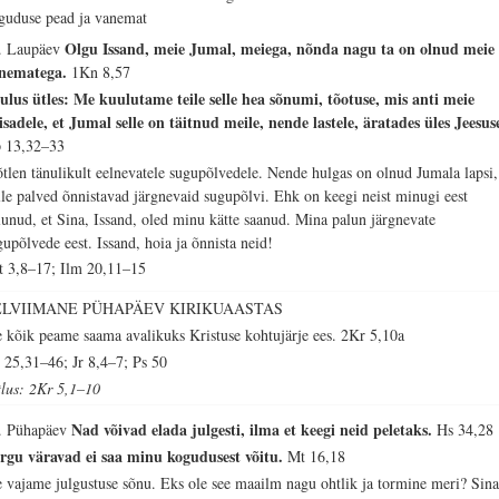
guduse pead ja vanemat
Olgu Issand, meie Jumal, meiega, nõnda nagu ta on olnud meie
. Laupäev
nematega.
1Kn 8,57
ulus ütles: Me kuulutame teile selle hea sõnumi, tõotuse, mis anti meie
iisadele, et Jumal selle on täitnud meile, nende lastele, äratades üles Jeesus
 13,32–33
tlen tänulikult eelnevatele sugupõlvedele. Nende hulgas on olnud Jumala lapsi,
lle palved õnnistavad järgnevaid sugupõlvi. Ehk on keegi neist minugi eest
lunud, et Sina, Issand, oled minu kätte saanud. Mina palun järgnevate
gupõlvede eest. Issand, hoia ja õnnista neid!
t 3,8–17; Ilm 20,11–15
ELVIIMANE PÜHAPÄEV KIRIKUAASTAS
 kõik peame saama avalikuks Kristuse kohtujärje ees.
2Kr 5,10a
 25,31–46; Jr 8,4–7; Ps 50
tlus: 2Kr 5,1–10
Nad võivad elada julgesti, ilma et keegi neid peletaks.
. Pühapäev
Hs 34,28
rgu väravad ei saa minu kogudusest võitu.
Mt 16,18
 vajame julgustuse sõnu. Eks ole see maailm nagu ohtlik ja tormine meri? Sina