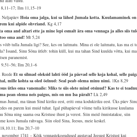
nd alati vastu.
 8,11–17; Ilm 11,15–19
Hoia oma jalga, kui sa lähed Jumala kotta. Kuulamaminek on
. Neljapäev
rem kui alpide ohvriand.
Kg 4,17
ta oma and altari ette ja mine lepi esmalt ära oma vennaga ja alles siis tul
 too oma and!
Mt 5,24
s võib tulla Jumala ligi? See, kes on laitmatu. Mina ei ole laitmatu, kas ma ei t
lla? Issand, Sinu Sõna ütleb: tohin küll, kui ma tahan Sind kuulda võtta, kui ma
atsen paranemist.
 9,51–56; Ilm 20,1–6
Et su silmad oleksid lahti ööd ja päevad selle koja kohal, selle paig
. Reede
hal, mille kohta sa oled öelnud: Seal peab olema minu nimi.
1Kn 8,29
esus ütles oma vanemaile: Miks te siis olete mind otsinud? Kas te ei teadn
 ma pean olema neis paigus, mis on mu Isa päralt?
Lk 2,49
mas Jumal, ma tänan Sind kiriku eest, eriti oma kodukiriku eest. Üks päev Sin
edes on parem kui muid tuhat. Igal pühapäeval võime tulla kirikusse kuulama
nu Sõna ning saama osa Kristuse ihust ja verest. Siin meid õnnistatakse, siin
eme koos Jumala rahvaga. Siin oled Sina, Jeesus, meie keskel.
 18,10.11; Ilm 20,7–10
. november 1741 – Kõik vennastekogudused austavad Jeesust Kristust kui