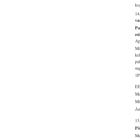
ko
14
va
Pa
es
Ap
Mõ
ke
pa
su
1P
E
Me
Mt
Ju
15
Põ
Me