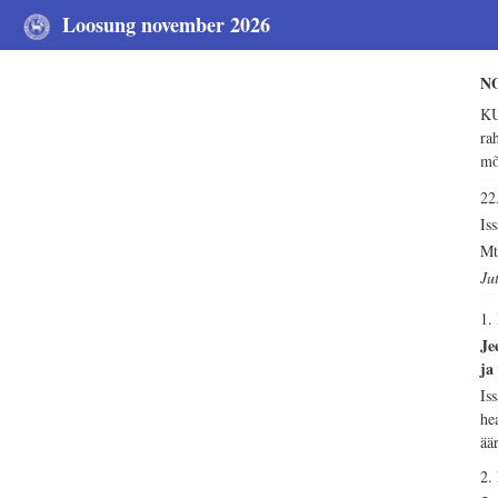
Loosung november 2026
N
KU
ra
mõ
2
Is
Mt
Ju
1.
Je
ja
Is
he
ää
2.