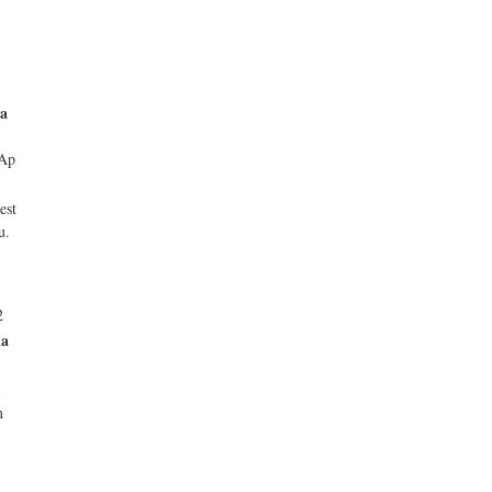
ma
Ap
est
u.
2
la
a
m