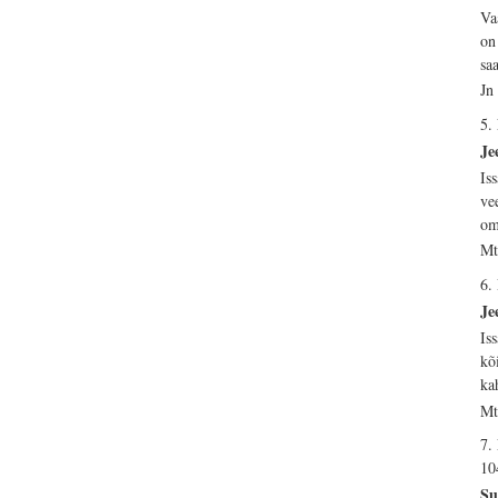
Va
on
sa
Jn
5.
Je
Is
ve
om
Mt
6.
Je
Is
kõ
ka
Mt
7.
10
Su