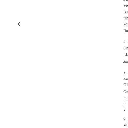
ve
Is
ta
kõ
Il
3
Õn
Lk
Ju
8.
ka
Ol
Õn
me
ja
8.
9.
va