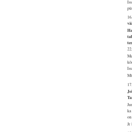
Is
pü
16
vä
Ha
ta
te
22
Me
kõ
Is
Mt
17
Jo
Ta
Ju
ka
on
Jr