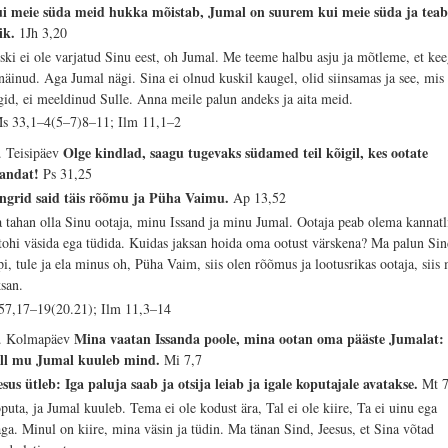
i meie süda meid hukka mõistab, Jumal on suurem kui meie süda ja tea
ik.
1Jh 3,20
ski ei ole varjatud Sinu eest, oh Jumal. Me teeme halbu asju ja mõtleme, et kee
 näinud. Aga Jumal nägi. Sina ei olnud kuskil kaugel, olid siinsamas ja see, mis
gid, ei meeldinud Sulle. Anna meile palun andeks ja aita meid.
s 33,1–4(5–7)8–11; Ilm 11,1–2
Olge kindlad, saagu tugevaks südamed teil kõigil, kes ootate
. Teisipäev
sandat!
Ps 31,25
ngrid said täis rõõmu ja Püha Vaimu.
Ap 13,52
 tahan olla Sinu ootaja, minu Issand ja minu Jumal. Ootaja peab olema kannatl
 tohi väsida ega tüdida. Kuidas jaksan hoida oma ootust värskena? Ma palun Si
pi, tule ja ela minus oh, Püha Vaim, siis olen rõõmus ja lootusrikas ootaja, siis
ksan.
 57,17–19(20.21); Ilm 11,3–14
Mina vaatan Issanda poole, mina ootan oma pääste Jumalat:
. Kolmapäev
ll mu Jumal kuuleb mind.
Mi 7,7
esus ütleb: Iga paluja saab ja otsija leiab ja igale koputajale avatakse.
Mt 7
puta, ja Jumal kuuleb. Tema ei ole kodust ära, Tal ei ole kiire, Ta ei uinu ega
ga. Minul on kiire, mina väsin ja tüdin. Ma tänan Sind, Jeesus, et Sina võtad