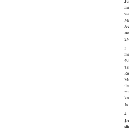
Ju
me
on
Ma
Je
an
2M
3.
ma
40
Te
Rm
Ma
il
mu
ka
Jn
4.
Je
sü