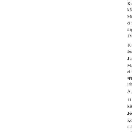
Ku
kõ
Mi
ei
nä
1M
10
Is
Jü
Ma
ei
ap
ja
Js
11
kü
Je
Ko
ma