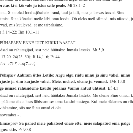
eretas kivi kõrvale ja istus selle peale.
Mt 28,1–2
sand, Sina oled loodusjõudude isand, tuul ja tuli, maa ja taevas teevad Sinu
htmist. Sina kõneled meile läbi oma loodu. Oh oleks meil silmad, mis näevad, j
rvad, mis kuulevad, et me taipaksime.
m 3,14–22; Ilm 10,1–11
. PÜHAPÄEV ENNE UUT KIRIKUAASTAT
dsad on rahutegijad, sest neid hüütakse Jumala lasteks.
Mt 5,9
 17,20–24(25–30); Ii 14,1–6; Ps 44
tlus: 1Ts 5,1–6(7–11)
Aabram ütles Lotile: Ärgu olgu riidu minu ja sinu vahel, minu
 Pühapäev
rjaste ja sinu karjaste vahel. Meie, mehed, oleme ju vennad.
1Ms 13,8
ge usinad rahusideme kaudu pidama Vaimu antud ühtsust.
Ef 4,3
dsad on rahutegijad, sest neid hüütakse Jumala lasteks. Me oleme Sinu omad, k
 püüame elada heas läbisaamises oma kaasinimestega. Kui meie südames on rii
 vihkamine, siis me Sinu omad ei ole.
 november - .
Sa paned meie pahateod enese ette, meie salapatud oma palge
 Esmaspäev
lguse ette.
Ps 90,8