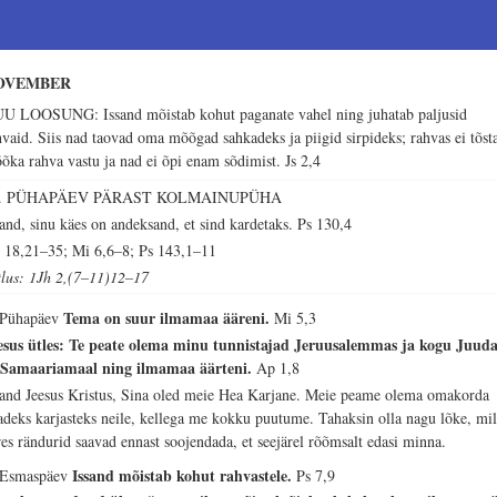
OVEMBER
U LOOSUNG: Issand mõistab kohut paganate vahel ning juhatab paljusid
hvaid. Siis nad taovad oma mõõgad sahkadeks ja piigid sirpideks; rahvas ei tõst
õka rahva vastu ja nad ei õpi enam sõdimist.
Js 2,4
2. PÜHAPÄEV PÄRAST KOLMAINUPÜHA
sand, sinu käes on andeksand, et sind kardetaks.
Ps 130,4
 18,21–35; Mi 6,6–8; Ps 143,1–11
tlus: 1Jh 2,(7–11)12–17
Tema on suur ilmamaa ääreni.
 Pühapäev
Mi 5,3
esus ütles: Te peate olema minu tunnistajad Jeruusalemmas ja kogu Juuda
 Samaariamaal ning ilmamaa äärteni.
Ap 1,8
sand Jeesus Kristus, Sina oled meie Hea Karjane. Meie peame olema omakorda
adeks karjasteks neile, kellega me kokku puutume. Tahaksin olla nagu lõke, mil
res rändurid saavad ennast soojendada, et seejärel rõõmsalt edasi minna.
Issand mõistab kohut rahvastele.
 Esmaspäev
Ps 7,9