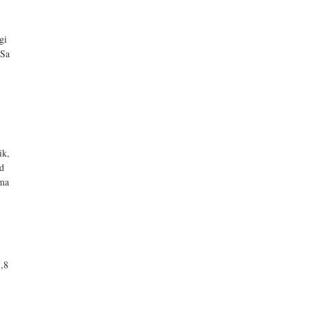
b
gi
 Sa
ik,
nd
 ma
,8