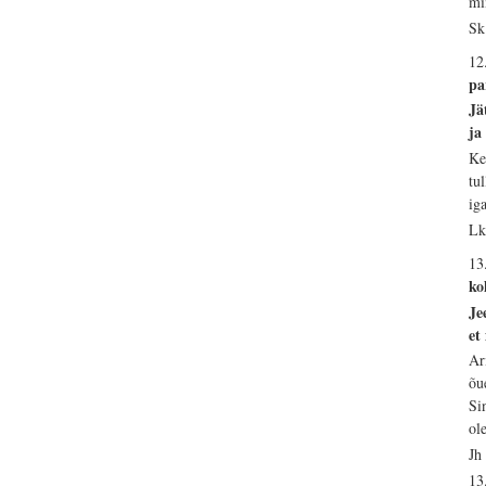
mi
Sk
12
pa
Jä
ja
Ke
tu
ig
Lk
13
ko
Je
et
Ar
õu
Si
ol
Jh
13