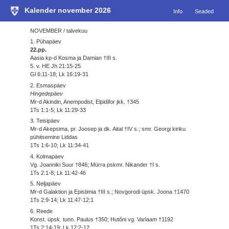
Kalender november 2026
Info
Seaded
NOVEMBER / talvekuu
1. Pühapäev
22.pp.
Aasia kp-d Kosma ja Damian †III s.
5. v. HE Jh 21:15-25
Gl 6:11-18; Lk 16:19-31
2. Esmaspäev
Hingedepäev
Mr-d Akindin, Anempodist, Elpidifor jkk. †345
1Ts 1:1-5; Lk 11:29-33
3. Teisipäev
Mr-d Akepsima, pr. Joosep ja dk. Aital †IV s.; smr. Georgi kiriku
pühitsemine Liddas
1Ts 1:6-10; Lk 11:34-41
4. Kolmapäev
Vg. Joanniki Suur †846; Mürra pskmr. Nikander †I s.
1Ts 2:1-8; Lk 11:42-46
5. Neljapäev
Mr-d Galaktion ja Epistimia †III s.; Novgorodi üpsk. Joona †1470
1Ts 2:9-14; Lk 11:47-12:1
6. Reede
Konst. üpsk. tunn. Paulus †350; Hutõni vg. Varlaam †1192
1Ts 2:14-19; Lk 12:2-12