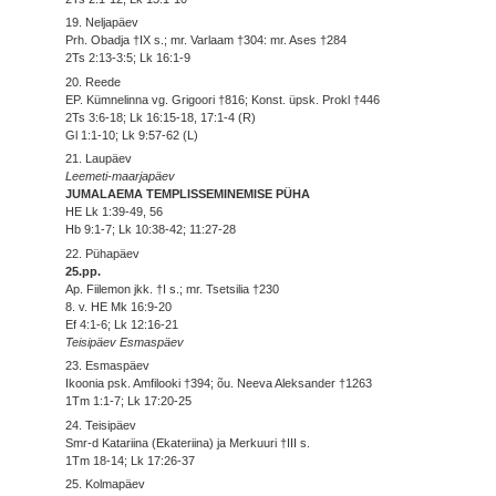
19. Neljapäev
Prh. Obadja †IX s.; mr. Varlaam †304: mr. Ases †284
2Ts 2:13-3:5; Lk 16:1-9
20. Reede
EP. Kümnelinna vg. Grigoori †816; Konst. üpsk. Prokl †446
2Ts 3:6-18; Lk 16:15-18, 17:1-4 (R)
Gl 1:1-10; Lk 9:57-62 (L)
21. Laupäev
Leemeti-maarjapäev
JUMALAEMA TEMPLISSEMINEMISE PÜHA
HE Lk 1:39-49, 56
Hb 9:1-7; Lk 10:38-42; 11:27-28
22. Pühapäev
25.pp.
Ap. Fiilemon jkk. †I s.; mr. Tsetsilia †230
8. v. HE Mk 16:9-20
Ef 4:1-6; Lk 12:16-21
Teisipäev Esmaspäev
23. Esmaspäev
Ikoonia psk. Amfilooki †394; õu. Neeva Aleksander †1263
1Tm 1:1-7; Lk 17:20-25
24. Teisipäev
Smr-d Katariina (Ekateriina) ja Merkuuri †III s.
1Tm 18-14; Lk 17:26-37
25. Kolmapäev