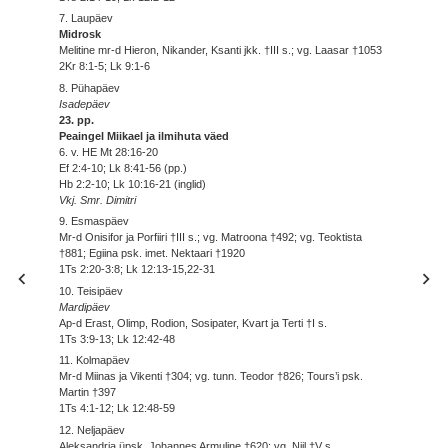
7. Laupäev
Midrosk
Melitine mr-d Hieron, Nikander, Ksanti jkk. †III s.; vg. Laasar †1053
2Kr 8:1-5; Lk 9:1-6
8. Pühapäev
Isadepäev
23. pp.
Peaingel Miikael ja ilmihuta väed
6. v. HE Mt 28:16-20
Ef 2:4-10; Lk 8:41-56 (pp.)
Hb 2:2-10; Lk 10:16-21 (inglid)
Vkj. Smr. Dimitri
9. Esmaspäev
Mr-d Onisifor ja Porfiiri †III s.; vg. Matroona †492; vg. Teoktista
†881; Egiina psk. imet. Nektaari †1920
1Ts 2:20-3:8; Lk 12:13-15,22-31
10. Teisipäev
Mardipäev
Ap-d Erast, Olimp, Rodion, Sosipater, Kvart ja Terti †I s.
1Ts 3:9-13; Lk 12:42-48
11. Kolmapäev
Mr-d Miinas ja Vikenti †304; vg. tunn. Teodor †826; Tours’i psk.
Martin †397
1Ts 4:1-12; Lk 12:48-59
12. Neljapäev
Aleksandria üpsk. Johannes Armuline †620; vg. Niil †V s.