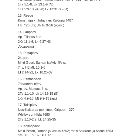
1Ts 5:1-8; Lk 13:1-9 (N)
1Ts 5:9-13,24-28; Lk 13:31-35 (R)
13. Reede
Konst. üpsk. Johannes Kuldsuu †407
Hb 7:26-8:2; Jh 10:9-16 (üpsk.)
14. Laupäev
Ap. Filippus †I s.
2Kr 11:1-6; Lk 9:37-43
Jõulupaast
15. Pühapäev
24. pp.
Mr-d Guuri, Samon ja Aviv †IV s.
7. v. HE Mk 16:1-8
Ef 2:14-22; Lk 10:25-37
16. Esmaspäev
Taassünni päev
Ap. ev. Matteus †I s.
2Ts 1:1-10; Lk 14:12-15 (E)
1Kr 4:9-16; Mt 9:9-13 (ap.)
17. Teisipäev
Uus-Kaisarea psk. imet. Grigoori †270;
Whitby vg. Hilda †680
2Ts 1:10-2:2; Lk 14:25-35
18. Kolmapäev
Mr-d Platon, Roman ja Varula †302; mr-d Sakkeus ja Alfeus †303
2Ts 2:1-12; Lk 15:1-10