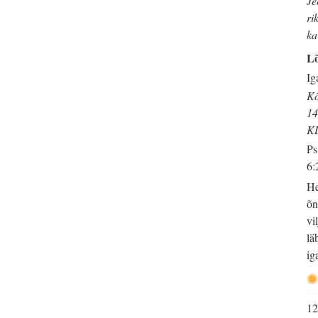
Je
ri
ka
L
Ig
Kõ
14
K
Ps
6:
He
õn
vi
lä
ig
12