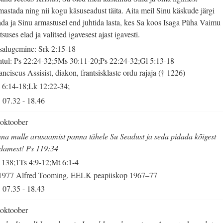
mastada ning nii kogu käsuseadust täita. Aita meil Sinu käskude järgi
ada ja Sinu armastusel end juhtida lasta, kes Sa koos Isaga Püha Vaimu
tsuses elad ja valitsed igavesest ajast igavesti.
salugemine: Srk 2:15-18
tul: Ps 22:24-32;5Ms 30:11-20;Ps 22:24-32;Gl 5:13-18
anciscus Assisist, diakon, frantsisklaste ordu rajaja († 1226)
 6:14-18;Lk 12:22-34;
07.32
-
18.46
 oktoober
na mulle arusaamist panna tähele Su Seadust ja seda pidada kõigest
damest! Ps 119:34
 138;1Ts 4:9-12;Mt 6:1-4
1977 Alfred Tooming, EELK peapiiskop 1967–77
07.35
-
18.43
 oktoober