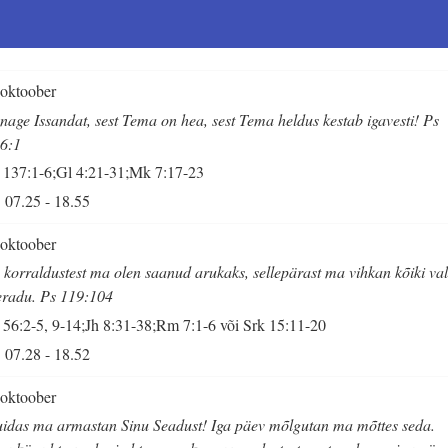
 oktoober
nage Issandat, sest Tema on hea, sest Tema heldus kestab igavesti! Ps
6:1
 137:1-6;Gl 4:21-31;Mk 7:17-23
07.25
-
18.55
 oktoober
 korraldustest ma olen saanud arukaks, sellepärast ma vihkan kõiki va
eradu. Ps 119:104
 56:2-5, 9-14;Jh 8:31-38;Rm 7:1-6 või Srk 15:11-20
07.28
-
18.52
 oktoober
idas ma armastan Sinu Seadust! Iga päev mõlgutan ma mõttes seda.