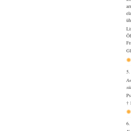
ar
el
üh
Li
Õh
Fr
Gl
5.
An
sü
Ps
† 
6.