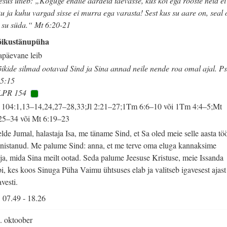
esus ütleb: „Koguge endile aardeid taevasse, kus koi ega rooste neid ei
ku ja kuhu vargad sisse ei murra ega varasta! Sest kus su aare on, seal 
 su süda.“ Mt 6:20-21
õikustänupüha
apäevane leib
ikide silmad ootavad Sind ja Sina annad neile nende roa omal ajal. P
5:15
LPR 154
 104:1,13–14,24,27–28,33;Jl 2:21–27;1Tm 6:6–10 või 1Tm 4:4–5;Mt
25–34 või Mt 6:19–23
lde Jumal, halastaja Isa, me täname Sind, et Sa oled meie selle aasta tö
nistanud. Me palume Sind: anna, et me terve oma eluga kannaksime
lja, mida Sina meilt ootad. Seda palume Jeesuse Kristuse, meie Issanda
bi, kes koos Sinuga Püha Vaimu ühtsuses elab ja valitseb igavesest ajast
avesti.
07.49
-
18.26
. oktoober