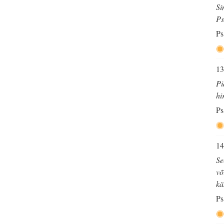
Si
Ps
Ps
13
Pi
hi
Ps
14
Se
võ
kä
Ps