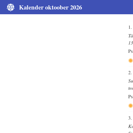
Kalender oktoober 2026
1.
Tä
13
Ps
2.
Su
te
Ps
3.
Ku