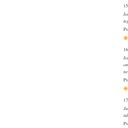
15
Is
te
Ps
16
Is
om
ne
Ps
17
Ju
tu
Ps