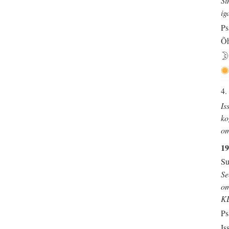
Si
ig
Ps
Õh
4.
Is
ko
om
19
Su
Se
om
K
Ps
Is