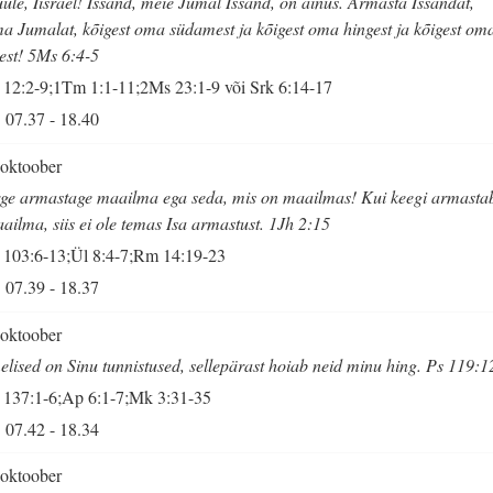
ule, Iisrael! Issand, meie Jumal Issand, on ainus. Armasta Issandat,
a Jumalat, kõigest oma südamest ja kõigest oma hingest ja kõigest om
est! 5Ms 6:4-5
 12:2-9;1Tm 1:1-11;2Ms 23:1-9 või Srk 6:14-17
07.37
-
18.40
 oktoober
ge armastage maailma ega seda, mis on maailmas! Kui keegi armasta
ailma, siis ei ole temas Isa armastust. 1Jh 2:15
 103:6-13;Ül 8:4-7;Rm 14:19-23
07.39
-
18.37
 oktoober
elised on Sinu tunnistused, sellepärast hoiab neid minu hing. Ps 119:1
 137:1-6;Ap 6:1-7;Mk 3:31-35
07.42
-
18.34
 oktoober