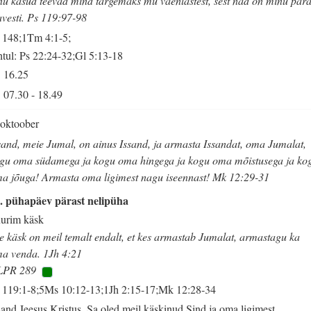
nu käsud teevad mind targemaks mu vaenlastest, sest nad on minu pära
avesti. Ps 119:97-98
 148;1Tm 4:1-5;
tul: Ps 22:24-32;Gl 5:13-18
16.25
07.30
-
18.49
 oktoober
sand, meie Jumal, on ainus Issand, ja armasta Issandat, oma Jumalat,
gu oma südamega ja kogu oma hingega ja kogu oma mõistusega ja ko
a jõuga! Armasta oma ligimest nagu iseennast! Mk 12:29-31
. pühapäev pärast nelipüha
urim käsk
e käsk on meil temalt endalt, et kes armastab Jumalat, armastagu ka
a venda. 1Jh 4:21
LPR 289
 119:1-8;5Ms 10:12-13;1Jh 2:15-17;Mk 12:28-34
sand Jeesus Kristus, Sa oled meil käskinud Sind ja oma ligimest