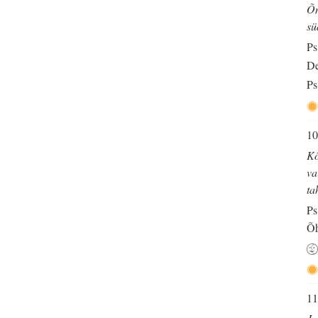
Õn
sü
Ps
De
Ps
10
Kõ
va
ta
Ps
Õh
11