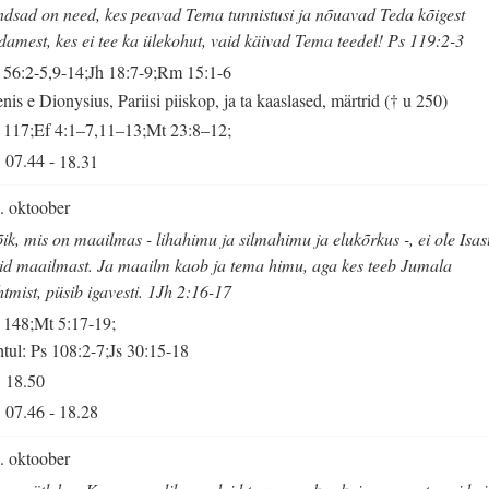
dsad on need, kes peavad Tema tunnistusi ja nõuavad Teda kõigest
damest, kes ei tee ka ülekohut, vaid käivad Tema teedel! Ps 119:2-3
 56:2-5,9-14;Jh 18:7-9;Rm 15:1-6
nis e Dionysius, Pariisi piiskop, ja ta kaaslased, märtrid († u 250)
 117;Ef 4:1–7,11–13;Mt 23:8–12;
07.44
-
18.31
. oktoober
ik, mis on maailmas - lihahimu ja silmahimu ja elukõrkus -, ei ole Isast
id maailmast. Ja maailm kaob ja tema himu, aga kes teeb Jumala
htmist, püsib igavesti. 1Jh 2:16-17
 148;Mt 5:17-19;
tul: Ps 108:2-7;Js 30:15-18
18.50
07.46
-
18.28
. oktoober