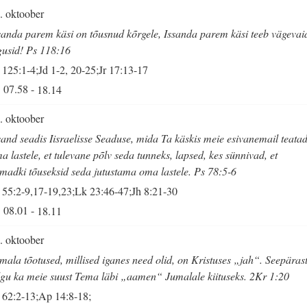
. oktoober
sanda parem käsi on tõusnud kõrgele, Issanda parem käsi teeb vägevai
gusid! Ps 118:16
 125:1-4;Jd 1-2, 20-25;Jr 17:13-17
07.58
-
18.14
. oktoober
sand seadis Iisraelisse Seaduse, mida Ta käskis meie esivanemail teata
a lastele, et tulevane põlv seda tunneks, lapsed, kes sünnivad, et
madki tõuseksid seda jutustama oma lastele. Ps 78:5-6
 55:2-9,17-19,23;Lk 23:46-47;Jh 8:21-30
08.01
-
18.11
. oktoober
mala tõotused, millised iganes need olid, on Kristuses „jah“. Seepäras
lgu ka meie suust Tema läbi „aamen“ Jumalale kiituseks. 2Kr 1:20
 62:2-13;Ap 14:8-18;