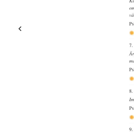
Ku
om
vä
Ps
7.
Är
ma
Ps
8.
Im
Ps
9.