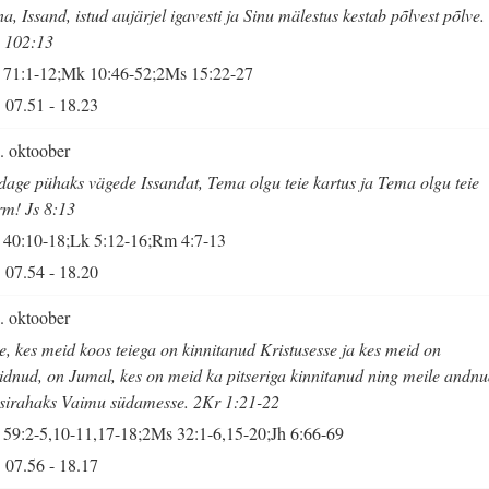
na, Issand, istud aujärjel igavesti ja Sinu mälestus kestab põlvest põlve.
 102:13
 71:1-12;Mk 10:46-52;2Ms 15:22-27
07.51
-
18.23
. oktoober
dage pühaks vägede Issandat, Tema olgu teie kartus ja Tema olgu teie
rm! Js 8:13
 40:10-18;Lk 5:12-16;Rm 4:7-13
07.54
-
18.20
. oktoober
e, kes meid koos teiega on kinnitanud Kristusesse ja kes meid on
idnud, on Jumal, kes on meid ka pitseriga kinnitanud ning meile andn
sirahaks Vaimu südamesse. 2Kr 1:21-22
 59:2-5,10-11,17-18;2Ms 32:1-6,15-20;Jh 6:66-69
07.56
-
18.17