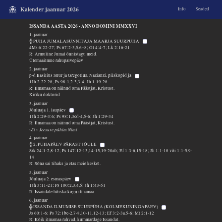
Kalender jaanuar 2026
Info
Seaded
ISSANDA AASTA 2026 - ANNO DOMINI MMXXVI
1. jaanuar
╬ PÜHA JUMALASÜNNITAJA MAARJA SUURPÜHA
4Ms 6:22-27; Ps 67:2-3,5,6+8; Gl 4:4-7; Lk 2:16-21
R: Armuline Jumal õnnistagu meid.
Ülemaailmne rahupalvepäev
2. jaanuar
p-d Basilius Suur ja Gregorius, Nazianzi, piiskopid ja
1Jh 2:22-28; Ps 98:1,2-3,3-4; Jh 1:19-28
R: Ilmamaa on näinud oma Päästjat, Kristust.
Kiriku doktorid
3. jaanuar
Jõuluaja 1. laupäev
1Jh 2:29-3:6; Ps 98:1,3cd-4,5-6; Jh 1:29-34
R: Ilmamaa on näinud oma Päästjat, Kristust.
või v Jeesuse pühim Nimi
4. jaanuar
╬ 2. PÜHAPÄEV PÄRAST JÕULE
Srk 24:1-2,8-12; Ps 147:12-13,14-15,19-20ab; Ef 1:3-6,15-18; Jh 1:1-18 või 1:1-5,9-
14
R: Sõna sai lihaks ja elas meie keskel.
5. jaanuar
Jõuluaja 2. esmaspäev
1Jh 3:11-21; Ps 100:2,3,4,5; Jh 1:43-51
R: Issandale hõiska kogu ilmamaa.
6. jaanuar
╬ ISSANDA ILMUMISE SUURPÜHA (KOLMEKUNINGAPÄEV)
Js 60:1-6; Ps 72:1bc-2,7-8,10-11,12-13; Ef 3:2-3a.5-6; Mt 2:1-12
R: Kõik ilmamaa rahvad, kummardage Issandat.