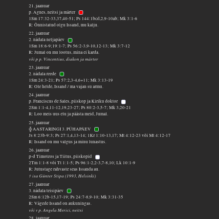
21. jaanuar
p. Agnes, neitsi ja märter
1Sm 17:32-33,37,40-51; Ps 144:1bcd,2,9-10ab; Mk 3:1-6
R: Õnnistatud olgu Issand, mu kalju.
22. jaanuar
2. nädala neljapäev
1Sm 18:6-9;19:1-7; Ps 56:2-3,9-10,12-13; Mk 3:7-12
R: Jumal on mu lootus, mina ei karda.
või p p. Vincentius, diakon ja märter
23. jaanuar
2. nädala reede
1Sm 24:3-21; Ps 57:2,3-4,6+11; Mk 3:13-19
R: Ole helde, Issand / ma vajan su armu.
24. jaanuar
p. Franciscus de Sales, piiskop ja Kiriku doktor
2Sm 1:1-4,11-12,19,23-27; Ps 80:2-3,5-7; Mk 3,20-21
R: Loo meis uus elu ja päästa meid, Jumal.
25. jaanuar
╬ AASTARINGI 3. PÜHAPÄEV
Js 8:23b-9:3; Ps 27:1,4,13-14; 1Kr 1:10-13,17; Mt 4:12-23 või Mt 4:12-17
R: Issand on mu valgus ja minu lunastus.
26. jaanuar
p-d Timoteos ja Tiitus, piiskopid
2Tm 1:1-8 või Tt 1:1-5; Ps 96:1-2,2-3,7-8,10; Lk 10:1-9
R: Jutustage rahvaste seas Issanda au.
† isa Günter Stipa (1993, Helsinki)
27. jaanuar
3. nädala teisipäev
2Sm 6:12b-15,17-19; Ps 24:7-8,9-10; Mk 3:31-35
R: Vägede Issand on aukuningas.
või v p. Angela Merici, neitsi
28. jaanuar