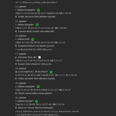
või v p. Hilarius, piiskop ja Kiriku doktor
14. jaanuar
1. nädala kolmapäev
1Sm 3:1-10,19-20; Ps 40:2+5,7-8a,8b-9,10; Mk 1:29-39
R: Jumal, ma tulen Sinu tahtmist tegema.
15. jaanuar
1. nädala neljapäev
1Sm 4:1-11; Ps 44:10-11,14-15,24-25; Mk 1:40-45
R: Lunasta meid, Issand, oma armu läbi.
16. jaanuar
1. nädala reede
1Sm 8:4-7,10-22a; Ps 89:16-17,18-19; Mk 2:1-12
R: Issanda heldusest ma laulan igavesti.
† isa Rudolf Nikl SJ (1990, Münster)
17. jaanuar
p. Antonius Suur, abt
1Sm 9:1-4,17-19; Ps 19:8,9,10,15; Mk 2:13-17
R: Issand, Sinu sõnad on vaim ja elu.
18. jaanuar
╬ AASTARINGI 2. PÜHAPÄEV
Js 49:3,5-6; Ps 40:2+4ab,7-8a,8b-9,10; 1Kr 1:1-3; Jh 1:29-34
R: Vaata, ma tulen Sinu tahtmist tegema.
19. jaanuar
2. nädala esmaspäev
1Sm 15:16-23; Ps 50:8-9,16bcd-17,21+23; Mk 2:18-22
R: Õiged saavad näha Jumala päästet.
20. jaanuar
2. nädala teisipäev
1Sm 16:1-13; Ps 89:20,21-22,27-28; Mk 2:23-28
R: Mina ise valisin Taaveti kuningaks.
või p p. Fabianus, paavst ja märter või p p. Sebastianus, märter
† isa Feliks Wierciński SJ (1940, Bukarest)