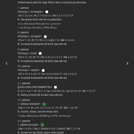
Juubeliaasta ametlik lõpp Püha värava sulgemisega Roomas
7. jaanuar
Jõuluaja 2. kolmapäev
1Jh 3:22-4:6; Ps 2:7-8,10-11; Mt 4:12-17,23-25
R: Ma annan kõik rahvad su pärandiks.
või p. Raimund Penyafortist, preester
† isa Jāzeps Grišāns (1986, Riia)
8. jaanuar
Jõuluaja 2. neljapäev
1Jh 4:7-10; Ps 72:1bc-2,3-4(ab),7-8; Mk 6:34-44
R: Issandat kummardavad kõik maa rahvad.
9. jaanuar
Jõuluaja 2. reede
1Jh 4:11-18; Ps 72:1bc-2,10-11,12-13; Mk 6:45-52
R: Issandat kummardavad kõik maa rahvad.
10. jaanuar
Jõuluaja 2. laupäev
1Jh 4:19-5:4; Ps 72:1bc-2,14+15cd,17; Lk 4:14-22
R: Issandat kummardavad kõik maa rahvad.
11. jaanuar
╬ ISSANDA RISTIMISPÜHA
Js 42:1-4,6-7; Ps 29:1-2,3ac-4,3b+9b-10; Ap 10:34-38; Mt 3:13-17
R: Rahuga õnnistab Issand oma rahvast.
12. jaanuar
1. nädala esmaspäev
1Sm 1:1-8; Ps 116:12-13,14+17,18-19; Mk 1:14-20
R: Sinule, Jumal, ma ohverdan tänu.
† Lukas Maternus OFMCap (1976, Altötting)
13. jaanuar
1. nädala teisipäev
1Sm 1:9-20; 1Sm 2:1bcdef,4-5,6-7,8abcd; Mk 1:21-28
R: Issand on mu rõõm, minu süda laulab.