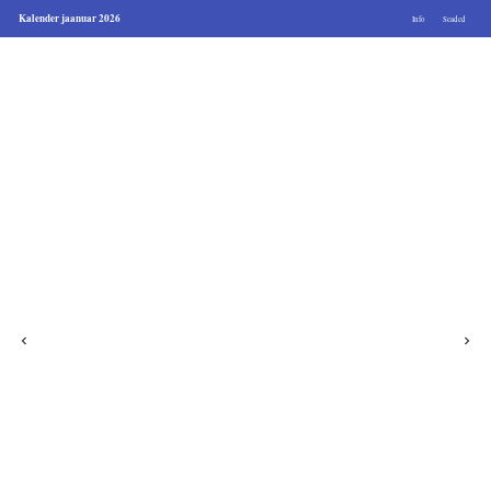
Kalender jaanuar 2026
Info
Seaded