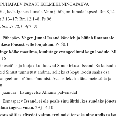
. PÜHAPÄEV PÄRAST KOLMEKUNINGAPÄEVA
ik, keda iganes Jumala Vaim juhib, on Jumala lapsed.
Rm 8,14
 3,13–17; Rm 12,1–8; Ps 96
tlus: Js 42,1–4(5–9)
Vägev Jumal Issand kõneleb ja hüüab ilmamaale
1. Pühapäev
ikese tõusust selle loojakuni.
Ps 50,1
nge kõike maailma, kuulutage evangeeliumi kogu loodule.
M
6,15
ikesetõus ja loojak kuulutavad Sinu kirkust, Issand. Sa kutsud 
id Sinust tunnistust andma, selleks et kogu loodu saaks osa
angeeliumi rõõmusõnumist. Ava selleks ka täna meie süda ja
u!
. jaanuar - Evangeelse Alliansi palvenädal
Issand, ei ole peale sinu ühtki, kes suudaks jõuet
2. Esmaspäev
data tugeva vastu.
2Aj 14,10
esus sõitles rüvedat vaimu, tegi poisi terveks ning andis ta is