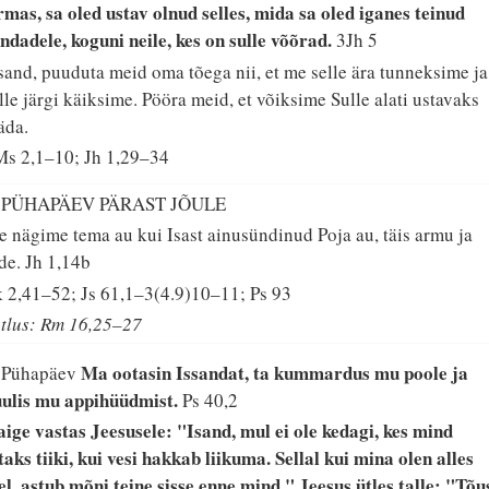
mas, sa oled ustav olnud selles, mida sa oled iganes teinud
ndadele, koguni neile, kes on sulle võõrad.
3Jh 5
sand, puuduta meid oma tõega nii, et me selle ära tunneksime ja
lle järgi käiksime. Pööra meid, et võiksime Sulle alati ustavaks
äda.
s 2,1–10; Jh 1,29–34
. PÜHAPÄEV PÄRAST JÕULE
 nägime tema au kui Isast ainusündinud Poja au, täis armu ja
de.
Jh 1,14b
 2,41–52; Js 61,1–3(4.9)10–11; Ps 93
tlus: Rm 16,25–27
Ma ootasin Issandat, ta kummardus mu poole ja
. Pühapäev
ulis mu appihüüdmist.
Ps 40,2
ige vastas Jeesusele: "Isand, mul ei ole kedagi, kes mind
taks tiiki, kui vesi hakkab liikuma. Sellal kui mina olen alles
el, astub mõni teine sisse enne mind." Jeesus ütles talle: "Tõu