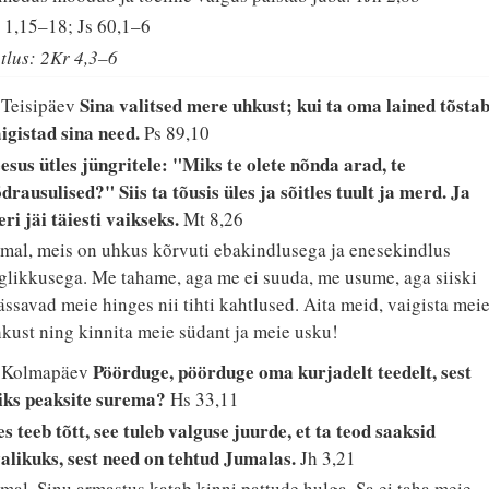
 1,15–18; Js 60,1–6
tlus: 2Kr 4,3–6
Sina valitsed mere uhkust; kui ta oma lained tõstab
 Teisipäev
igistad sina need.
Ps 89,10
esus ütles jüngritele: "Miks te olete nõnda arad, te
drausulised?" Siis ta tõusis üles ja sõitles tuult ja merd. Ja
ri jäi täiesti vaikseks.
Mt 8,26
mal, meis on uhkus kõrvuti ebakindlusega ja enesekindlus
glikkusega. Me tahame, aga me ei suuda, me usume, aga siiski
ssavad meie hinges nii tihti kahtlused. Aita meid, vaigista mei
kust ning kinnita meie südant ja meie usku!
Pöörduge, pöörduge oma kurjadelt teedelt, sest
. Kolmapäev
iks peaksite surema?
Hs 33,11
s teeb tõtt, see tuleb valguse juurde, et ta teod saaksid
alikuks, sest need on tehtud Jumalas.
Jh 3,21
mal, Sinu armastus katab kinni pattude hulga. Sa ei taha meie