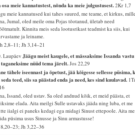
 osa meie kannatustest, nõnda ka meie julgustusest.
2Kr 1,7
gu meie kannatused kui tahes suured, me teame, et kirkus, mill
na, Jumal, oled meile oma Pojas tõotanud, ületab need
õtmatult. Kinnita meis seda lootusrikast teadmist ka siis, kui
rvastame ja leiname.
h 2,8–11; Jh 3,14–21
Jäägu meist kaugele, et mässaksime Issanda vastu
0. Laupäev
 taganeksime nüüd tema järelt.
Jos 22,29
ne tähele iseennast ja õpetust, jää kõigesse sellesse püsima, 
 seda teed, siis sa päästad enda ja need, kes sind kuulavad.
1T
16
na, Issand, oled ustav. Sa oled andnud kõik, et meid päästa, et
iksime elada. Aita meilgi Sulle ustavaks jääda ning luba, et me
tte iialgi ei paneks kedagi ega midagi Sinust ettepoole. Aita me
äda püsima usus Sinusse ja Sinu armastusse!
 8,20–23; Jh 3,22–36