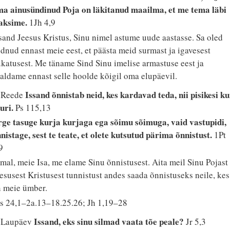
a ainusündinud Poja on läkitanud maailma, et me tema läbi
laksime.
1Jh 4,9
sand Jeesus Kristus, Sinu nimel astume uude aastasse. Sa oled
dnud ennast meie eest, et päästa meid surmast ja igavesest
katusest. Me täname Sind Sinu imelise armastuse eest ja
aldame ennast selle hoolde kõigil oma elupäevil.
Issand õnnistab neid, kes kardavad teda, nii pisikesi ku
. Reede
uri.
Ps 115,13
ge tasuge kurja kurjaga ega sõimu sõimuga, vaid vastupidi,
nistage, sest te teate, et olete kutsutud pärima õnnistust.
1Pt
9
mal, meie Isa, me elame Sinu õnnistusest. Aita meil Sinu Pojast
esusest Kristusest tunnistust andes saada õnnistuseks neile, kes
 meie ümber.
s 24,1–2a.13–18.25.26; Jh 1,19–28
Issand, eks sinu silmad vaata tõe peale?
. Laupäev
Jr 5,3