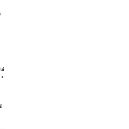
e
kui
m
il