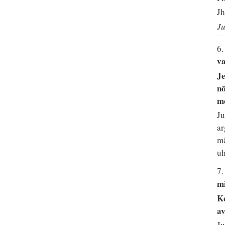
Jh
Ju
6.
va
Je
nõ
me
Ju
ar
mä
uh
7
m
Ke
av
Ju