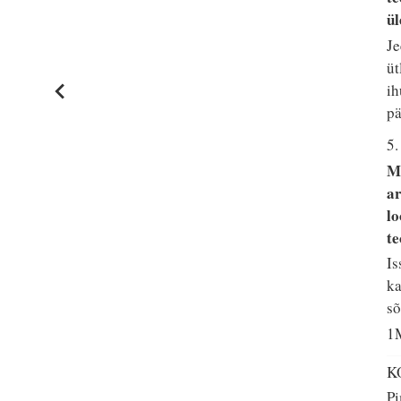
ül
Je
üt
ih
pä
5
Me
ar
lo
te
Is
ka
sõ
1M
K
Pi