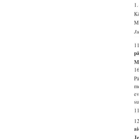
1
Kõ
Mt
Ju
1
pä
Mi
1
Pä
me
ev
su
11
1
ai
Je