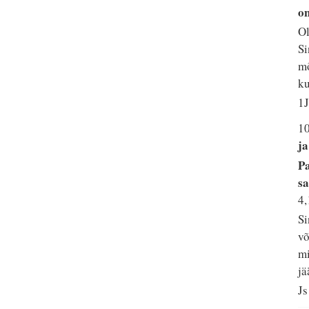
on
Ol
Si
mõ
ku
1J
1
ja
Pa
sa
4,
Si
võ
mi
jä
Js