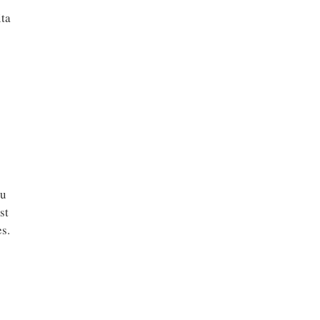
ita
nu
st
es.