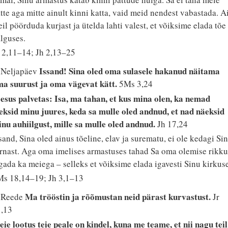
tte aga mitte ainult kinni katta, vaid meid nendest vabastada. A
il pöörduda kurjast ja ütelda lahti valest, et võiksime elada tõe
lguses.
 2,11–14; Jh 2,13–25
Issand! Sina oled oma sulasele hakanud näitama
 Neljapäev
a suurust ja oma vägevat kätt.
5Ms 3,24
esus palvetas: Isa, ma tahan, et kus mina olen, ka nemad
eksid minu juures, keda sa mulle oled andnud, et nad näeksid
nu auhiilgust, mille sa mulle oled andnud.
Jh 17,24
sand, Sina oled ainus tõeline, elav ja surematu, ei ole kedagi Si
rnast. Aga oma imelises armastuses tahad Sa oma olemise rikku
gada ka meiega – selleks et võiksime elada igavesti Sinu kirkus
s 18,14–19; Jh 3,1–13
Ma trööstin ja rõõmustan neid pärast kurvastust.
. Reede
Jr
1,13
ie lootus teie peale on kindel, kuna me teame, et nii nagu teil