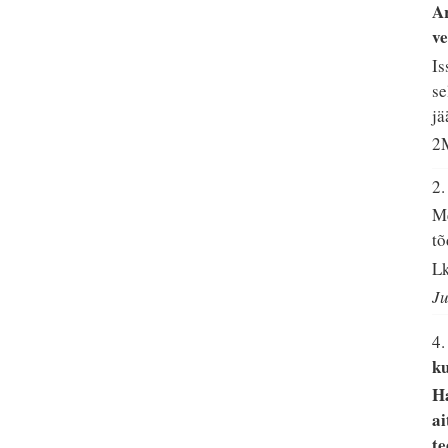
Ar
ve
Is
se
jä
2M
2
Me
tõ
Lk
Ju
4
ku
Ha
ai
te