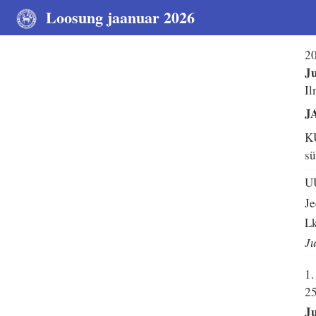
Loosung jaanuar 2026
20
Ju
Il
J
K
sü
U
Je
Lk
Ju
1.
25
Ju