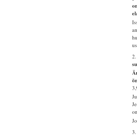
om
e
Is
an
hu
us
2
su
Är
õn
3,
Ju
Je
on
Jo
3