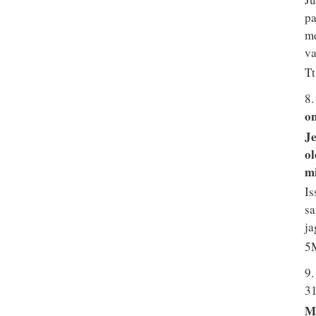
pa
me
va
Tt
8.
om
Je
ol
mi
Is
sa
ja
5M
9
3
Me