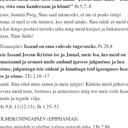
es, võta oma kanderaam ja kõnni!"
Jh 5,7–8
esus, Jumala Poeg, Sina said inimeseks, et me ei peaks iialgi
lema, et meil ei ole inimest, kes meid aitaks. Sina tulid, et meid 
u kui hinge poolest terveks teha ning meid kurjast ja hukatuses
ästa. Tänu Sulle!
Issand on oma rahvale tugevuseks.
. Esmaspäev
Ps 28,8
ie Issand Jeesus Kristus ise ja Jumal, meie Isa, kes meid on
mastanud ja armust meile andnud igavese julgustuse ja hea
otuse, julgustagu teie südant ja kinnitagu teid igasuguses hea
os ja sõnas.
2Ts 2,16–17
sand, Sina oled meie ramm ja meie julgus! Kinnita meid jätkuval
svata meid usus, lootuses ja armastuses ning too meis esile hea
nade ja tegude vilja.
s 9,8–11(12.13); Jh 1,35–51
OLMEKUNINGAPÄEV (EPIPHANIAS)
medus möödub ja tõeline valgus paistab juba.
1Jh 2,8b