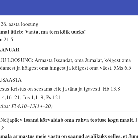
26. aasta loosung
mal ütleb: Vaata, ma teen kõik uueks!
m 21,5
AANUAR
UU LOOSUNG: Armasta Issandat, oma Jumalat, kõigest oma
damest ja kõigest oma hingest ja kõigest oma väest.
5Ms 6,5
USAASTA
esus Kristus on seesama eile ja täna ja igavesti.
Hb 13,8
 4,16–21; Jos 1,1–9; Ps 121
tlus: Fl 4,10–13(14–20)
Issand kõrvaldab oma rahva teotuse kogu maalt.
 Neljapäev
J
,8
mala armastus meie vastu on saanud avalikuks selles, et Jum