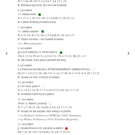
Fl 3:3-8a; Ps 105:2-3,4-5,6-7; Lk 15:1-10
R: Rõõmustagu kõik, kes otsivad Issandat.
6. november
31. nädala reede
Fl 3:17-4:1; Ps 122:1bc-2,3-4a,4bc-5; Lk 16:1-8
R: Lähme rõõmuga Issanda kotta.
7. november
31. nädala laupäev
Fl 4:10-19; Ps 112:1bc-2,5-6,8ab+9; Lk 16:9-15
R: Õnnis on mees, / kes kardab Issandat.
või v Maarjalaupäev
8. november
╬ AASTARINGI 32. PÜHAPÄEV
Trk 6:12-16; Ps 63:2,3-4,5-6,7-8; 1Ts 4:13-18; Mt 25:1-13
R: Mu Jumal, Sinu järele januneb mu hing.
9. november
LATERANI BASIILIKA PÜHITSEMISPÄEV, KIRIKUPÜHA
Hs 47:1-2,8-2,12 või 1Kr 3:9-11,16-17; Ps 46:2-3,5-6, 8-9; Jh 2:13-22
R: Issand on sees, ei kõigu ta tempel.
10. november
p. Leo Suur, paavst
Tt 2:1-8,11-14; Ps 37:3-4,18+23,27+29; Lk 17:7-10
R: Issandalt tuleb õigete pääste.
11. november
Tours’ p. Martin, piiskop
Tt 3:1-7; Ps 23:1bc-3a,3bc-4,5,6; Lk 17:11-19
R: Issand on mu karjane, mul midagi ei puudu.
† isa Zacharis Anthonisse OFMCap (1985, Nijmegen)
† isa Wiktor Pietkiewicz (1939, Piotrkow Kujawski)
12. november
p. Josafat Kuntsevitš, piiskop ja märter
Fm 7-20; Ps 146:7,8-9a,9bc-10; Lk 17:20-25