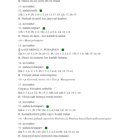
R: Õnnis on see, kelle abi on Jumal.
13. november
32. nädala reede
2Jh 1:4-9; Ps 119:1-2,10-11,17-18; Lk 17:26-37
R: Õndsad on need, kes järgivad Seadust.
14. november
32. nädala laupäev
3Jh 1:5-8; Ps 112:1bc-2,3-4,5-6; Lk 18:1-8
R: Õnnis on mees, / kes kardab Issandat.
või v Maarjalaupäev
15. november
╬ AASTARINGI 33. PÜHAPÄEV
Õp 31:10-13,19-20,30-31; Ps 128:1-2,3,4-5; 1Ts 5:1-6; Mt 25:14-30
R: Õnnis on inimene, kes kardab Jumalat.
16. november
33. nädala esmaspäev
Ilm 1:1-4; 2:1-5; Ps 1:1-2,3,4+6; Lk 18:35-43
R: Võitjale annan süüa elupuust.
või v p. Gertrud, neitsi või v Šoti p. Margareeta
17. november
Ungari p. Eliisabet, orduõde
Ilm 3:1-6,14-22; Ps 15:2-3ab,3cd-4ab,5; Lk 19:1-10
R: Võitja saab minuga istuda troonil.
18. november
33. nädala kolmapäev
Ilm 4:1-11; Ps 150:1bc-2,3-4,5-6a; Lk 19:11-28
R: Kolmekordselt püha vägev Issand Jumal.
või v Rooma pühade apostlite Peetruse ja Pauluse basiilikate pühitsemispäev
19. november
33. nädala neljapäev
Ilm 5:1-10; Ps 149:1bc-2,3-4,5-6+9b; Lk 19:41-44
R: Sina tegid meist preestrid oma Jumalale.