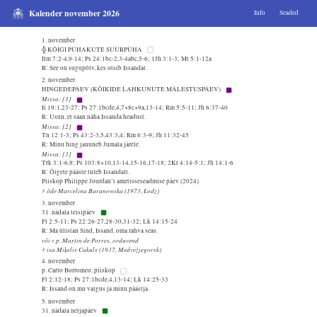
Kalender november 2026
Info
Seaded
1. november
╬ KÕIGI PÜHAKUTE SUURPÜHA
Ilm 7:2-4,9-14; Ps 24:1bc-2,3-4abc,5-6; 1Jh 3:1-3; Mt 5:1-12a
R: See on sugupõlv, kes otsib Issandat.
2. november
HINGEDEPÄEV (KÕIKIDE LAHKUNUTE MÄLESTUSPÄEV)
Missa: [1]
Ii 19:1,23-27; Ps 27:1bcde,4,7+8c+9a,13-14; Rm 5:5-11; Jh 6:37-40
R: Usun, et saan näha Issanda headust.
Missa: [2]
Tn 12:1-3; Ps 43:2-3,5,43:3,4; Rm 6:3-9; Jh 11:32-45
R: Minu hing januneb Jumala järele.
Missa: [3]
Trk 3:1-6,9; Ps 103:8+10,13-14,15-16,17-18; 2Kr 4:14-5:1; Jh 14:1-6
R: Õigete pääste tuleb Issandalt.
Piiskop Philippe Jourdan’i ametisseseadmise päev (2024)
† õde Marcelina Baranowska (1973, Łodz)
3. november
31. nädala teisipäev
Fl 2:5-11; Ps 22:26-27,28-30,31-32; Lk 14:15-24
R: Ma ülistan Sind, Issand, oma rahva seas.
või v p. Martín de Porres, orduvend
† isa Miķelis Cakuls (1937, Medvežjegorsk)
4. november
p. Carlo Borromeo, piiskop
Fl 2:12-18; Ps 27:1bcde,4,13-14; Lk 14:25-33
R: Issand on mu valgus ja minu päästja.
5. november
31. nädala neljapäev