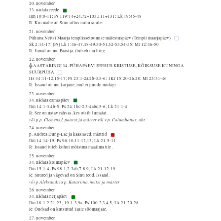
20. november
33. nädala reede
Ilm 10:8-11; Ps 119:14+24,72+103,111+131; Lk 19:45-48
R: Kui mahe on Sinu ütlus minu suule.
21. november
Pühima Neitsi Maarja templissetoomise mälestuspäev (Templi maarjapäev)
Sk 2:14-17; [Ps] Lk 1:46-47,48-49,50-51,52-53,54-55; Mt 12:46-50
R: Jumal on mu Päästja, ilutseb mu hing.
22. november
╬ AASTARINGI 34. PÜHAPÄEV: JEESUS KRISTUSE, KÕIKSUSE KUNINGA
SUURPÜHA
Hs 34:11-12,15-17; Ps 23:1-2a,2b-3,5-6; 1Kr 15:20-26,28; Mt 25:31-46
R: Issand on mu karjane, mul ei puudu midagi.
23. november
34. nädala esmaspäev
Ilm 14:1-3,4b-5; Ps 24:1bc-2,3-4abc,5-6; Lk 21:1-4
R: See on ustav rahvas, kes otsib Jumalat.
või p p. Clemens I, paavst ja märter või v p. Columbanus, abt
24. november
p. Andrea Dung-Lac ja kaaslased, märtrid
Ilm 14:14-19; Ps 96:10,11-12,13; Lk 21:5-11
R: Issand tuleb kohut mõistma maailma üle .
25. november
34. nädala kolmapäev
Ilm 15:1-4; Ps 98:1,2-3ab,7-8,9; Lk 21:12-19
R: Suured ja vägevad on Sinu teod, Issand.
või p Aleksandria p. Katariina, neitsi ja märter
26. november
34. nädala neljapäev
Ilm 18:1-2,21-23; 19:1-3,9a; Ps 100:2,3,4,5; Lk 21:20-28
R: Õndsad on kutsutud Talle söömaajale.
27. november