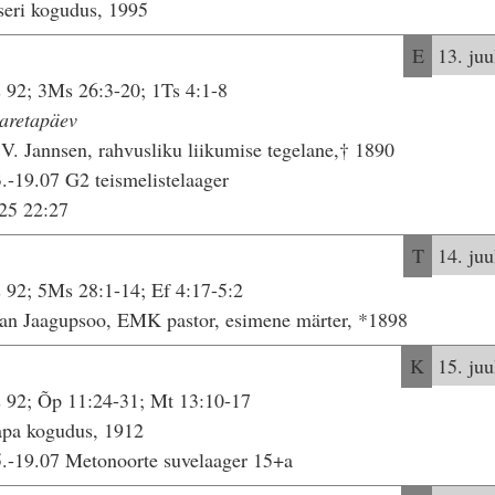
eri kogudus, 1995
E
13. juu
 92; 3Ms 26:3-20; 1Ts 4:1-8
aretapäev
 V. Jannsen, rahvusliku liikumise tegelane,† 1890
.-19.07 G2 teismelistelaager
25 22:27
T
14. juu
 92; 5Ms 28:1-14; Ef 4:17-5:2
an Jaagupsoo, EMK pastor, esimene märter, *1898
K
15. juu
 92; Õp 11:24-31; Mt 13:10-17
apa kogudus, 1912
.-19.07 Metonoorte suvelaager 15+a