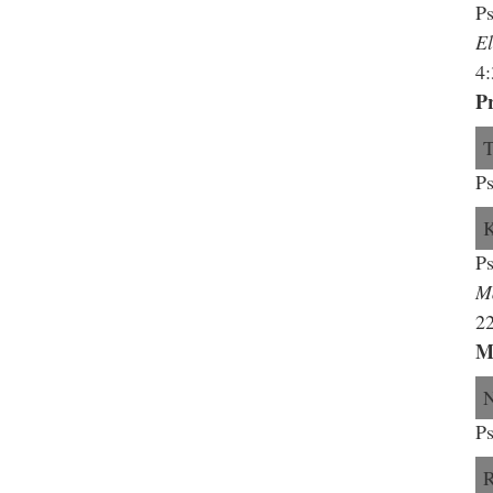
Ps
E
4:
Pr
Ps
Ps
M
22
M
Ps