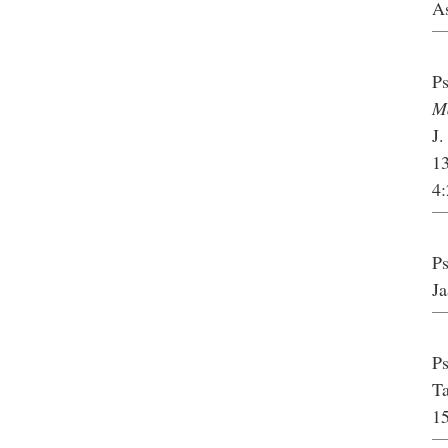
As
Ps
M
J.
13
4:
Ps
Ja
Ps
T
15