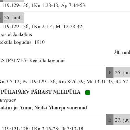
 119:129-136; 1Kn 1:38-48; Ap 7:44-53
L
25. juuli
 119:129-136; 1Kn 2:1-4; Mt 12:38-42
ostel Jaakobus
eeküla kogudus, 1910
30. nä
ESTPALVES: Reeküla kogudus
P
26. juu
n 3:5-12; Ps 119:129-136; Rm 8:26-39; Mt 13:31-33, 44-52
. PÜHAPÄEV PÄRAST NELIPÜHA
nnepäev
oakim ja Anna, Neitsi Maarja vanemad
E
27. juu
 119:121-128; 1Kn 3:16-28; Jk 3:13-18