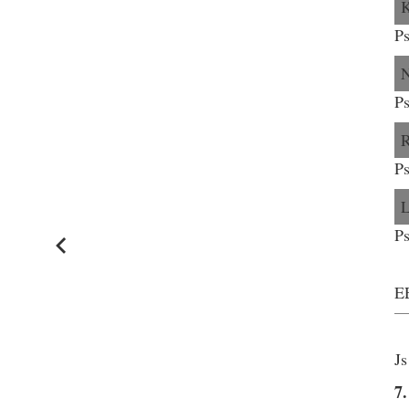
Ps
Ps
Ps
Ps
E
Js
7