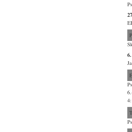
Ps
27
E
Sk
6
Ja
Ps
6.
4:
Ps