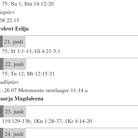
 75; Na 1; Ilm 14:12-20
liapäev
38 22:15
ohvet Eelija
T
21. juuli
 75; Sf 3:1-13; Gl 4:21-5:1
K
22. juuli
 75; Tn 12; Mt 12:15-21
adlipäev
.-26.07 Metonoorte suvelaager 11-14 a
aarja Magdaleena
N
23. juuli
 119:129-136; 1Kn 1:28-37; 1Kr 4:14-20
R
24. juuli