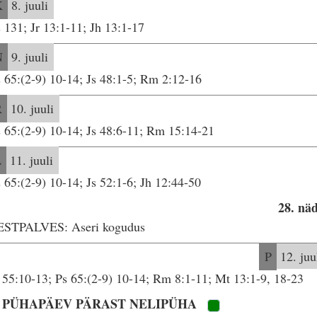
K
8. juuli
 131; Jr 13:1-11; Jh 13:1-17
N
9. juuli
 65:(2-9) 10-14; Js 48:1-5; Rm 2:12-16
R
10. juuli
 65:(2-9) 10-14; Js 48:6-11; Rm 15:14-21
L
11. juuli
 65:(2-9) 10-14; Js 52:1-6; Jh 12:44-50
28. nä
ESTPALVES: Aseri kogudus
P
12. juu
 55:10-13; Ps 65:(2-9) 10-14; Rm 8:1-11; Mt 13:1-9, 18-23
. PÜHAPÄEV PÄRAST NELIPÜHA