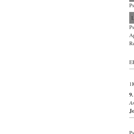
Ps
Ps
Ap
R
E
1K
9
A
J
Ps