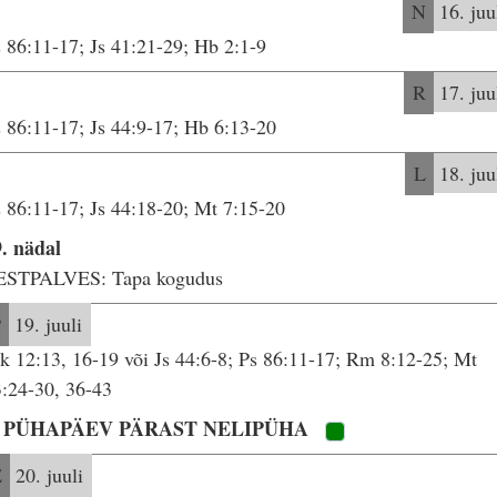
N
16. juu
 86:11-17; Js 41:21-29; Hb 2:1-9
R
17. juu
 86:11-17; Js 44:9-17; Hb 6:13-20
L
18. juu
 86:11-17; Js 44:18-20; Mt 7:15-20
. nädal
ESTPALVES: Tapa kogudus
P
19. juuli
k 12:13, 16-19 või Js 44:6-8; Ps 86:11-17; Rm 8:12-25; Mt
:24-30, 36-43
. PÜHAPÄEV PÄRAST NELIPÜHA
E
20. juuli