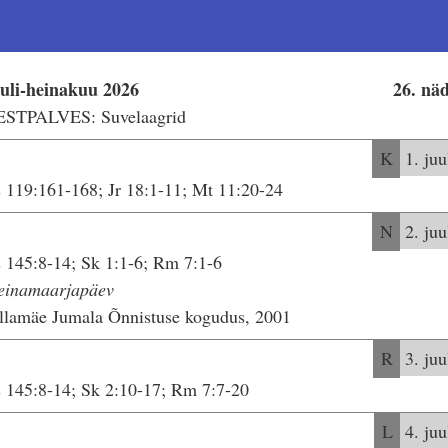
uuli-heinakuu 2026
26. nä
ESTPALVES: Suvelaagrid
K
1. juu
 119:161-168; Jr 18:1-11; Mt 11:20-24
N
2. juu
 145:8-14; Sk 1:1-6; Rm 7:1-6
einamaarjapäev
llamäe Jumala Õnnistuse kogudus, 2001
R
3. juu
 145:8-14; Sk 2:10-17; Rm 7:7-20
L
4. juu