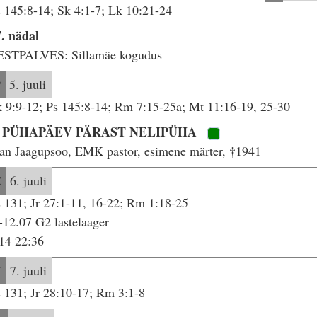
 145:8-14; Sk 4:1-7; Lk 10:21-24
. nädal
ESTPALVES: Sillamäe kogudus
P
5. juuli
 9:9-12; Ps 145:8-14; Rm 7:15-25a; Mt 11:16-19, 25-30
. PÜHAPÄEV PÄRAST NELIPÜHA
an Jaagupsoo, EMK pastor, esimene märter, †1941
E
6. juuli
 131; Jr 27:1-11, 16-22; Rm 1:18-25
-12.07 G2 lastelaager
14 22:36
T
7. juuli
 131; Jr 28:10-17; Rm 3:1-8