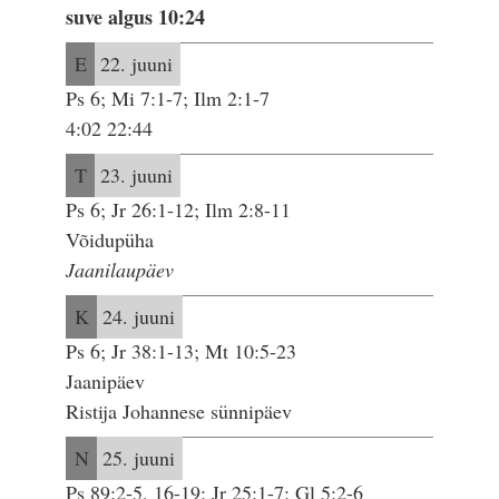
suve algus 10:24
E
22. juuni
Ps 6; Mi 7:1-7; Ilm 2:1-7
4:02 22:44
T
23. juuni
Ps 6; Jr 26:1-12; Ilm 2:8-11
Võidupüha
Jaanilaupäev
K
24. juuni
Ps 6; Jr 38:1-13; Mt 10:5-23
Jaanipäev
Ristija Johannese sünnipäev
N
25. juuni
Ps 89:2-5, 16-19; Jr 25:1-7; Gl 5:2-6