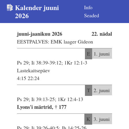
Kalender juuni
Info
2026
Seaded
juuni-jaanikuu 2026
22. nädal
EESTPALVES: EMK laager Gideon
E
1. juuni
Ps 29; Ii 38:39-39:12; 1Kr 12:1-3
Lastekaitsepäev
4:15 22:24
T
2. juuni
Ps 29; Ii 39:13-25; 1Kr 12:4-13
Lyons'i märtrid, † 177
K
3. juuni
Ps 29; Ii 39:26-40:5; Jh 14:25-26