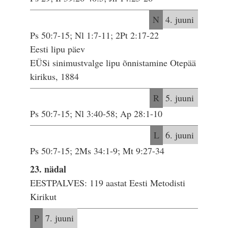
N
4. juuni
Ps 50:7-15; Nl 1:7-11; 2Pt 2:17-22
Eesti lipu päev
EÜSi sinimustvalge lipu õnnistamine Otepää
kirikus, 1884
R
5. juuni
Ps 50:7-15; Nl 3:40-58; Ap 28:1-10
L
6. juuni
Ps 50:7-15; 2Ms 34:1-9; Mt 9:27-34
23. nädal
EESTPALVES: 119 aastat Eesti Metodisti
Kirikut
P
7. juuni