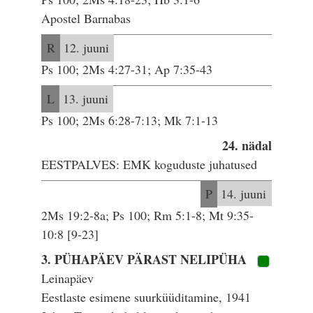
Apostel Barnabas
R
12. juuni
Ps 100; 2Ms 4:27-31; Ap 7:35-43
L
13. juuni
Ps 100; 2Ms 6:28-7:13; Mk 7:1-13
24. nädal
EESTPALVES: EMK koguduste juhatused
P
14. juuni
2Ms 19:2-8a; Ps 100; Rm 5:1-8; Mt 9:35-
10:8 [9-23]
3. PÜHAPÄEV PÄRAST NELIPÜHA
Leinapäev
Eestlaste esimene suurküüditamine, 1941