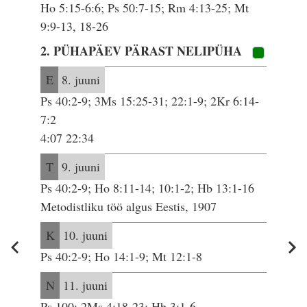
Ho 5:15-6:6; Ps 50:7-15; Rm 4:13-25; Mt
9:9-13, 18-26
2. PÜHAPÄEV PÄRAST NELIPÜHA
E
8. juuni
Ps 40:2-9; 3Ms 15:25-31; 22:1-9; 2Kr 6:14-
7:2
4:07 22:34
T
9. juuni
Ps 40:2-9; Ho 8:11-14; 10:1-2; Hb 13:1-16
Metodistliku töö algus Eestis, 1907
K
10. juuni
Ps 40:2-9; Ho 14:1-9; Mt 12:1-8
N
11. juuni
Ps 100; 2Ms 4:18-23; Hb 3:1-6