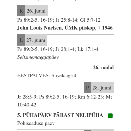
R
26. juuni
Ps 89:2-5, 16-19; Jr 25:8-14; Gl 5:7-12
John Louis Nuelsen, ÜMK piiskop, † 1946
L
27. juuni
Ps 89:2-5, 16-19; Jr 28:1-4; Lk 17:1-4
Seitsmemagajapäev
26. nädal
EESTPALVES: Suvelaagrid
P
28. juuni
Jr 28:5-9; Ps 89:2-5, 16-19; Rm 6:12-23; Mt
10:40-42
5. PÜHAPÄEV PÄRAST NELIPÜHA
Põhiseaduse päev