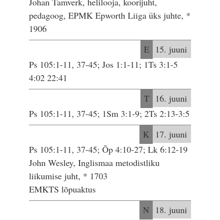
Johan Tamverk, helilooja, koorijuht,
pedagoog, EPMK Epworth Liiga üks juhte, *
1906
E
15. juuni
Ps 105:1-11, 37-45; Jos 1:1-11; 1Ts 3:1-5
4:02 22:41
T
16. juuni
Ps 105:1-11, 37-45; 1Sm 3:1-9; 2Ts 2:13-3:5
K
17. juuni
Ps 105:1-11, 37-45; Õp 4:10-27; Lk 6:12-19
John Wesley, Inglismaa metodistliku
liikumise juht, * 1703
EMKTS lõpuaktus
N
18. juuni