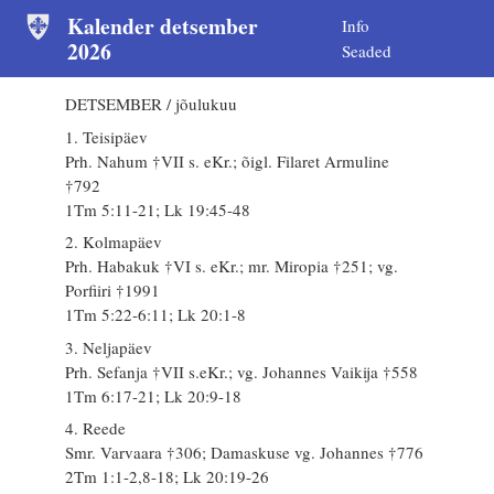
Kalender detsember
Info
2026
Seaded
DETSEMBER / jõulukuu
1. Teisipäev
Prh. Nahum †VII s. eKr.; õigl. Filaret Armuline
†792
1Tm 5:11-21; Lk 19:45-48
2. Kolmapäev
Prh. Habakuk †VI s. eKr.; mr. Miropia †251; vg.
Porfiiri †1991
1Tm 5:22-6:11; Lk 20:1-8
3. Neljapäev
Prh. Sefanja †VII s.eKr.; vg. Johannes Vaikija †558
1Tm 6:17-21; Lk 20:9-18
4. Reede
Smr. Varvaara †306; Damaskuse vg. Johannes †776
2Tm 1:1-2,8-18; Lk 20:19-26