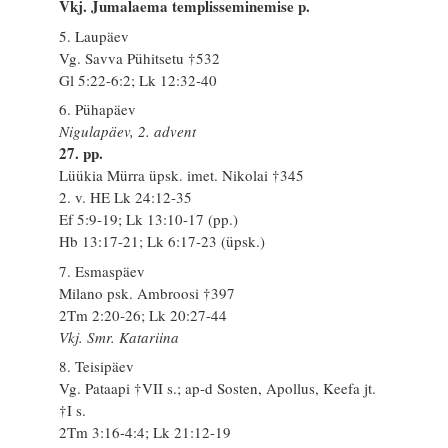
Vkj. Jumalaema templisseminemise p.
5. Laupäev
Vg. Savva Pühitsetu †532
Gl 5:22-6:2; Lk 12:32-40
6. Pühapäev
Nigulapäev, 2. advent
27. pp.
Lüükia Mürra üpsk. imet. Nikolai †345
2. v. HE Lk 24:12-35
Ef 5:9-19; Lk 13:10-17 (pp.)
Hb 13:17-21; Lk 6:17-23 (üpsk.)
7. Esmaspäev
Milano psk. Ambroosi †397
2Tm 2:20-26; Lk 20:27-44
Vkj. Smr. Katariina
8. Teisipäev
Vg. Pataapi †VII s.; ap-d Sosten, Apollus, Keefa jt.
†I s.
2Tm 3:16-4:4; Lk 21:12-19