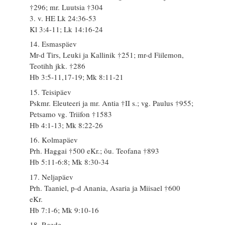
†296; mr. Luutsia †304
3. v. HE Lk 24:36-53
Kl 3:4-11; Lk 14:16-24
14. Esmaspäev
Mr-d Tirs, Leuki ja Kallinik †251; mr-d Fiilemon,
Teotihh jkk. †286
Hb 3:5-11,17-19; Mk 8:11-21
15. Teisipäev
Pskmr. Eleuteeri ja mr. Antia †II s.; vg. Paulus †955;
Petsamo vg. Triifon †1583
Hb 4:1-13; Mk 8:22-26
16. Kolmapäev
Prh. Haggai †500 eKr.; õu. Teofana †893
Hb 5:11-6:8; Mk 8:30-34
17. Neljapäev
Prh. Taaniel, p-d Anania, Asaria ja Miisael †600
eKr.
Hb 7:1-6; Mk 9:10-16
18. Reede