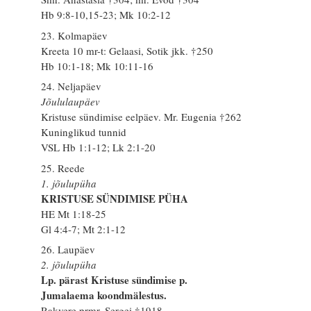
Hb 9:8-10,15-23; Mk 10:2-12
23. Kolmapäev
Kreeta 10 mr-t: Gelaasi, Sotik jkk. †250
Hb 10:1-18; Mk 10:11-16
24. Neljapäev
Jõululaupäev
Kristuse sündimise eelpäev. Mr. Eugenia †262
Kuninglikud tunnid
VSL Hb 1:1-12; Lk 2:1-20
25. Reede
1. jõulupüha
KRISTUSE SÜNDIMISE PÜHA
HE Mt 1:18-25
Gl 4:4-7; Mt 2:1-12
26. Laupäev
2. jõulupüha
Lp. pärast Kristuse sündimise p.
Jumalaema koondmälestus.
Rakvere prmr. Sergei †1918