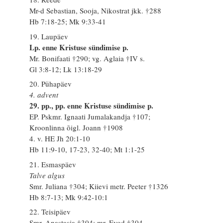
Mr-d Sebastian, Sooja, Nikostrat jkk. †288
Hb 7:18-25; Mk 9:33-41
19. Laupäev
Lp. enne Kristuse sündimise p.
Mr. Bonifaati †290; vg. Aglaia †IV s.
Gl 3:8-12; Lk 13:18-29
20. Pühapäev
4. advent
29. pp., pp. enne Kristuse sündimise p.
EP. Pskmr. Ignaati Jumalakandja †107;
Kroonlinna õigl. Joann †1908
4. v. HE Jh 20:1-10
Hb 11:9-10, 17-23, 32-40; Mt 1:1-25
21. Esmaspäev
Talve algus
Smr. Juliana †304; Kiievi metr. Peeter †1326
Hb 8:7-13; Mk 9:42-10:1
22. Teisipäev
Smr. Anastasia †304; mr. Evod †304