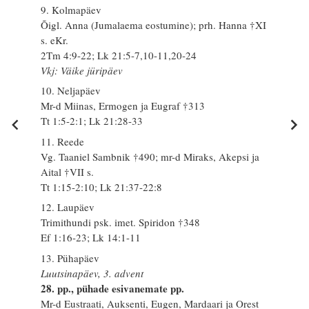
9. Kolmapäev
Õigl. Anna (Jumalaema eostumine); prh. Hanna †XI
s. eKr.
2Tm 4:9-22; Lk 21:5-7,10-11,20-24
Vkj: Väike jüripäev
10. Neljapäev
Mr-d Miinas, Ermogen ja Eugraf †313
Tt 1:5-2:1; Lk 21:28-33
11. Reede
Vg. Taaniel Sambnik †490; mr-d Miraks, Akepsi ja
Aital †VII s.
Tt 1:15-2:10; Lk 21:37-22:8
12. Laupäev
Trimithundi psk. imet. Spiridon †348
Ef 1:16-23; Lk 14:1-11
13. Pühapäev
Luutsinapäev, 3. advent
28. pp., pühade esivanemate pp.
Mr-d Eustraati, Auksenti, Eugen, Mardaari ja Orest