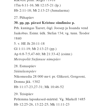
1Tm 6:11-16; Mt 12:15-21 (lp.)
Hb 2:11-18; Mt 2:13-23 (Jumalaema)
27. Pühapäev
30. pp, pp. pärast Kristuse sündimise p.
Prh. kuningas Taavet, õigl. Joosep ja Issanda vend
Jaakobus. Esimr. üdk. Stefan †34; vg. tunn. Teodor
†840
5. v. HE Jh 20:11-18
Gl 1:11-19; Mt 2:13-23 (pp.)
Ap 6:8-7:5,47-60; Mt 21:33-42 (esimr.)
Metropoliit Stefanuse nimepäev
28. Esmaspäev
Süütalastepäev
Nikomeedia 28 000 mr-t: pr. Glikeeri, Gorgooni,
Domna jkk. †302
Hb 11:17-23,27-31; Mk 10:46-52
29. Teisipäev
Petlemma lapsukesed-märtrid. Vg. Markell †485
Hb 12:25-26, 13:22-25; Mk 11:11-23