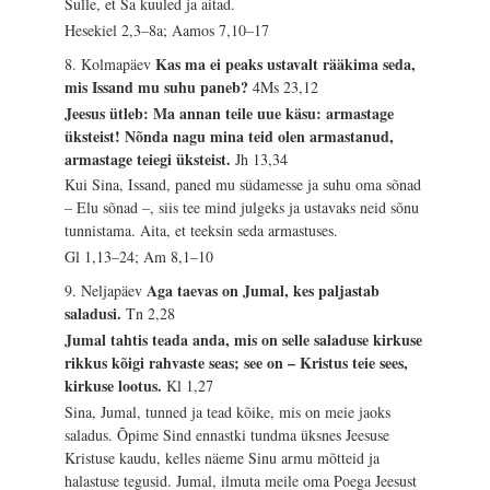
Sulle, et Sa kuuled ja aitad.
Hesekiel 2,3–8a; Aamos 7,10–17
Kas ma ei peaks ustavalt rääkima seda,
8. Kolmapäev
mis Issand mu suhu paneb?
4Ms 23,12
Jeesus ütleb: Ma annan teile uue käsu: armastage
üksteist! Nõnda nagu mina teid olen armastanud,
armastage teiegi üksteist.
Jh 13,34
Kui Sina, Issand, paned mu südamesse ja suhu oma sõnad
– Elu sõnad –, siis tee mind julgeks ja ustavaks neid sõnu
tunnistama. Aita, et teeksin seda armastuses.
Gl 1,13–24; Am 8,1–10
Aga taevas on Jumal, kes paljastab
9. Neljapäev
saladusi.
Tn 2,28
Jumal tahtis teada anda, mis on selle saladuse kirkuse
rikkus kõigi rahvaste seas; see on – Kristus teie sees,
kirkuse lootus.
Kl 1,27
Sina, Jumal, tunned ja tead kõike, mis on meie jaoks
saladus. Õpime Sind ennastki tundma üksnes Jeesuse
Kristuse kaudu, kelles näeme Sinu armu mõtteid ja
halastuse tegusid. Jumal, ilmuta meile oma Poega Jeesust