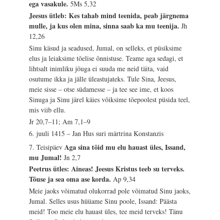
ega vasakule.
5Ms 5,32
Jeesus ütleb: Kes tahab mind teenida, peab järgnema
mulle, ja kus olen mina, sinna saab ka mu teenija.
Jh
12,26
Sinu käsud ja seadused, Jumal, on selleks, et püsiksime
elus ja leiaksime tõelise õnnistuse. Teame aga sedagi, et
lihtsalt inimliku jõuga ei suuda me neid täita, vaid
osutume ikka ja jälle üleastujateks. Tule Sina, Jeesus,
meie sisse – otse südamesse – ja tee see ime, et koos
Sinuga ja Sinu järel käies võiksime tõepoolest püsida teel,
mis viib ellu.
Jr 20,7–11; Am 7,1–9
6. juuli 1415 – Jan Hus suri märtrina Konstanzis
Aga sina tõid mu elu hauast üles, Issand,
7. Teisipäev
mu Jumal!
Jn 2,7
Peetrus ütles: Aineas! Jeesus Kristus teeb su terveks.
Tõuse ja sea oma ase korda.
Ap 9,34
Meie jaoks võimatud olukorrad pole võimatud Sinu jaoks,
Jumal. Selles usus hüüame Sinu poole, Issand: Päästa
meid! Too meie elu hauast üles, tee meid terveks! Tänu