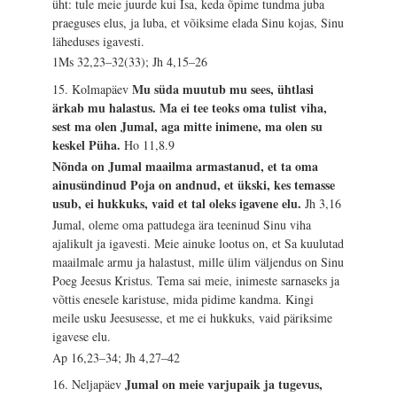
üht: tule meie juurde kui Isa, keda õpime tundma juba
praeguses elus, ja luba, et võiksime elada Sinu kojas, Sinu
läheduses igavesti.
1Ms 32,23–32(33); Jh 4,15–26
Mu süda muutub mu sees, ühtlasi
15. Kolmapäev
ärkab mu halastus. Ma ei tee teoks oma tulist viha,
sest ma olen Jumal, aga mitte inimene, ma olen su
keskel Püha.
Ho 11,8.9
Nõnda on Jumal maailma armastanud, et ta oma
ainusündinud Poja on andnud, et ükski, kes temasse
usub, ei hukkuks, vaid et tal oleks igavene elu.
Jh 3,16
Jumal, oleme oma pattudega ära teeninud Sinu viha
ajalikult ja igavesti. Meie ainuke lootus on, et Sa kuulutad
maailmale armu ja halastust, mille ülim väljendus on Sinu
Poeg Jeesus Kristus. Tema sai meie, inimeste sarnaseks ja
võttis enesele karistuse, mida pidime kandma. Kingi
meile usku Jeesusesse, et me ei hukkuks, vaid päriksime
igavese elu.
Ap 16,23–34; Jh 4,27–42
Jumal on meie varjupaik ja tugevus,
16. Neljapäev