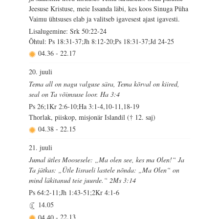
Jeesuse Kristuse, meie Issanda läbi, kes koos Sinuga Püha
Vaimu ühtsuses elab ja valitseb igavesest ajast igavesti.
Lisalugemine: Srk 50:22-24
Õhtul: Ps 18:31-37;Jh 8:12-20;Ps 18:31-37;Jd 24-25
04.36
-
22.17
20. juuli
Tema all on nagu valguse sära, Tema kõrval on kiired,
seal on Ta võimsuse loor. Ha 3:4
Ps 26;1Kr 2:6-10;Ha 3:1-4,10-11,18-19
Thorlak, piiskop, misjonär Islandil († 12. saj)
04.38
-
22.15
21. juuli
Jumal ütles Moosesele: „Ma olen see, kes ma Olen!“ Ja
Ta jätkas: „Ütle Iisraeli lastele nõnda: „Ma Olen“ on
mind läkitanud teie juurde.“ 2Ms 3:14
Ps 64:2-11;Jh 1:43-51;2Kr 4:1-6
14.05
04.40
-
22.13