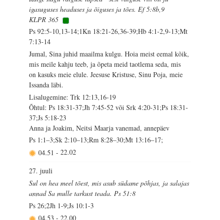
igasuguses headuses ja õiguses ja tões. Ef 5:8b,9
KLPR 365
Ps 92:5-10,13-14;1Kn 18:21-26,36-39;Hb 4:1-2,9-13;Mt
7:13-14
Jumal, Sina juhid maailma kulgu. Hoia meist eemal kõik,
mis meile kahju teeb, ja õpeta meid taotlema seda, mis
on kasuks meie elule. Jeesuse Kristuse, Sinu Poja, meie
Issanda läbi.
Lisalugemine: Trk 12:13,16-19
Õhtul: Ps 18:31-37;Jh 7:45-52 või Srk 4:20-31;Ps 18:31-
37;Js 5:18-23
Anna ja Joakim, Neitsi Maarja vanemad, annepäev
Ps 1:1–3;Sk 2:10–13;Rm 8:28–30;Mt 13:16–17;
04.51
-
22.02
27. juuli
Sul on hea meel tõest, mis asub südame põhjas, ja salajas
annad Sa mulle tarkust teada. Ps 51:8
Ps 26;2Jh 1-9;Js 10:1-3
04.53
-
22.00