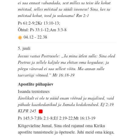
ei saa ennast vabandada, sest milles sa teise üle kohut
mõistad, selles mõistad sa süüdi iseenese! Sina, kes sa
mõistad kohut, teed ju sedasama! Rm 2:1
Ps 61:2-9;2Kr 13:10-13;
Õhtul: Ps 33:1-12;Am 3:3-8
04.12
-
22.38
5. juuli
Jeesus vastas Peetrusele: „Ja mina ütlen sulle: Sina oled
Peetrus ja sellele kaljule ma ehitan oma koguduse, ja
põrgu väravad ei saa sellest võitu. Ma annan sulle
taevariigi võtmed.“ Mt 16:18-19
Apostlite pühapäev
Issanda teenistuses
Järelikult ei ole te nüüd enam võõrad ja majalised, vaid
pühade kaaskodanikud ja Jumala kodakondsed. Ef 2:19
KLPR 245
Ps 145:3-7;Hs 2:1-8;Ef 2:19-22;Mt 16:13-19
Kõigeväeline Jumal, Sina oled rajanud oma Kiriku
apostlite tunnistusele ja õpetusele. Juhi meid oma käega,