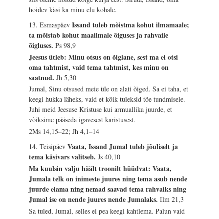
hoidev käsi ka minu elu kohale.
Issand tuleb mõistma kohut ilmamaale;
13. Esmaspäev
ta mõistab kohut maailmale õiguses ja rahvaile
õigluses.
Ps 98,9
Jeesus ütleb: Minu otsus on õiglane, sest ma ei otsi
oma tahtmist, vaid tema tahtmist, kes minu on
saatnud.
Jh 5,30
Jumal, Sinu otsused meie üle on alati õiged. Sa ei taha, et
keegi hukka läheks, vaid et kõik tuleksid tõe tundmisele.
Juhi meid Jeesuse Kristuse kui armuallika juurde, et
võiksime pääseda igavesest karistusest.
2Ms 14,15–22; Jh 4,1–14
Vaata, Issand Jumal tuleb jõuliselt ja
14. Teisipäev
tema käsivars valitseb.
Js 40,10
Ma kuulsin valju häält troonilt hüüdvat: Vaata,
Jumala telk on inimeste juures ning tema asub nende
juurde elama ning nemad saavad tema rahvaiks ning
Jumal ise on nende juures nende Jumalaks.
Ilm 21,3
Sa tuled, Jumal, selles ei pea keegi kahtlema. Palun vaid