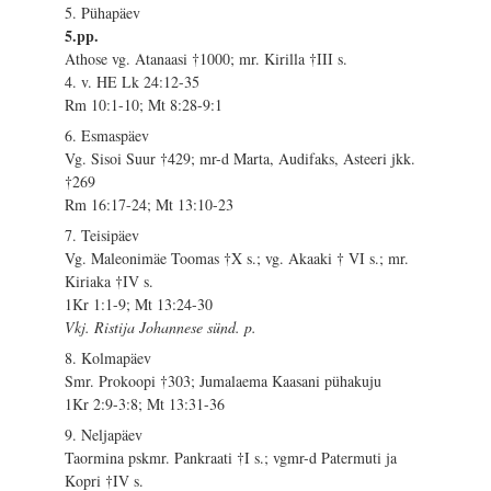
5. Pühapäev
5.pp.
Athose vg. Atanaasi †1000; mr. Kirilla †III s.
4. v. HE Lk 24:12-35
Rm 10:1-10; Mt 8:28-9:1
6. Esmaspäev
Vg. Sisoi Suur †429; mr-d Marta, Audifaks, Asteeri jkk.
†269
Rm 16:17-24; Mt 13:10-23
7. Teisipäev
Vg. Maleonimäe Toomas †X s.; vg. Akaaki † VI s.; mr.
Kiriaka †IV s.
1Kr 1:1-9; Mt 13:24-30
Vkj. Ristija Johannese sünd. p.
8. Kolmapäev
Smr. Prokoopi †303; Jumalaema Kaasani pühakuju
1Kr 2:9-3:8; Mt 13:31-36
9. Neljapäev
Taormina pskmr. Pankraati †I s.; vgmr-d Patermuti ja
Kopri †IV s.