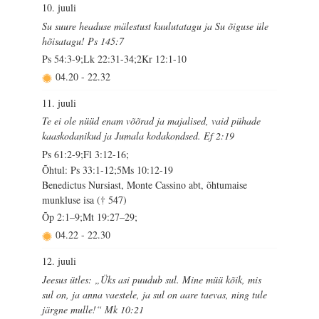
10. juuli
Su suure headuse mälestust kuulutatagu ja Su õiguse üle
hõisatagu! Ps 145:7
Ps 54:3-9;Lk 22:31-34;2Kr 12:1-10
04.20
-
22.32
11. juuli
Te ei ole nüüd enam võõrad ja majalised, vaid pühade
kaaskodanikud ja Jumala kodakondsed. Ef 2:19
Ps 61:2-9;Fl 3:12-16;
Õhtul: Ps 33:1-12;5Ms 10:12-19
Benedictus Nursiast, Monte Cassino abt, õhtumaise
munkluse isa († 547)
Õp 2:1–9;Mt 19:27–29;
04.22
-
22.30
12. juuli
Jeesus ütles: „Üks asi puudub sul. Mine müü kõik, mis
sul on, ja anna vaestele, ja sul on aare taevas, ning tule
järgne mulle!“ Mk 10:21