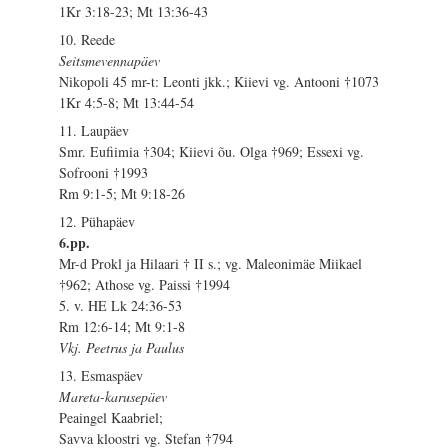
1Kr 3:18-23; Mt 13:36-43
10. Reede
Seitsmevennapäev
Nikopoli 45 mr-t: Leonti jkk.; Kiievi vg. Antooni †1073
1Kr 4:5-8; Mt 13:44-54
11. Laupäev
Smr. Eufiimia †304; Kiievi õu. Olga †969; Essexi vg.
Sofrooni †1993
Rm 9:1-5; Mt 9:18-26
12. Pühapäev
6.pp.
Mr-d Prokl ja Hilaari † II s.; vg. Maleonimäe Miikael
†962; Athose vg. Paissi †1994
5. v. HE Lk 24:36-53
Rm 12:6-14; Mt 9:1-8
Vkj. Peetrus ja Paulus
13. Esmaspäev
Mareta-karusepäev
Peaingel Kaabriel;
Savva kloostri vg. Stefan †794