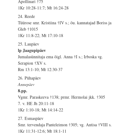
Apollinari †75
1Kr 10:28-11:7; Mt 16:24-28
24. Reede
Tüürose smr. Kristiina †IV s.; õu. kannatajad Boriss ja
Gleb †1015
1Kr 11:8-22; Mt 17:10-18
25. Laupäev
lp Jaagupipäev
Jumalasünnitaja ema õigl. Anna †I s.; Irboska vg.
Serapion †XV s.
Rm 13:1-10; Mt 12:30-37
26. Pühapäev
Annepäev
8.pp.
Vgmr. Paraskeeva †138; prmr. Hermolai jkk. †305
7. v. HE Jh 20:11-18
1Kr 1:10-18; Mt 14:14-22
27. Esmaspäev
Smr. tervendaja Panteleimon †305; vg. Antisa †VIII s.
1Kr 11:31-12:6; Mt 18:1-11