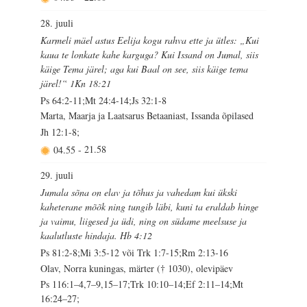
28. juuli
Karmeli mäel astus Eelija kogu rahva ette ja ütles: „Kui
kaua te lonkate kahe karguga? Kui Issand on Jumal, siis
käige Tema järel; aga kui Baal on see, siis käige tema
järel!“ 1Kn 18:21
Ps 64:2-11;Mt 24:4-14;Js 32:1-8
Marta, Maarja ja Laatsarus Betaaniast, Issanda õpilased
Jh 12:1-8;
04.55
-
21.58
29. juuli
Jumala sõna on elav ja tõhus ja vahedam kui ükski
kaheterane mõõk ning tungib läbi, kuni ta eraldab hinge
ja vaimu, liigesed ja üdi, ning on südame meelsuse ja
kaalutluste hindaja. Hb 4:12
Ps 81:2-8;Mi 3:5-12 või Trk 1:7-15;Rm 2:13-16
Olav, Norra kuningas, märter († 1030), olevipäev
Ps 116:1–4,7–9,15–17;Trk 10:10–14;Ef 2:11–14;Mt
16:24–27;