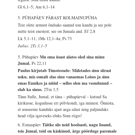
Gl 6,1–5; Am 6,1–14
5. PÜHAPÄEV PÄRAST KOLMAINUPÜHA
Teie olete armust õndsaks saanud usu kaudu ja see pole
mitte teist enestest; see on Jumala and.
Ef 2,8
Lk 5,1–11; 1Ms 12,1–4a; Ps 73
Jutlus: 2Ts 3,1–5
Mu ema üsast alates oled sina minu
5. Pühapäev
Jumal.
Ps 22,11
Paulus kirjutab Timoteosele: Mäletades sinu siirast
usku, mis esmalt elas sinu vanaemas Loises ja sinu
emas Eunikes ja nüüd – selles olen ma veendunud –
elab ka sinus.
2Tm 1,5
Tänu Sulle, Jumal, et täna – pühapäeval – kutsud Sa
kirikusse, kogudusse eri põlvkondi, iga inimest. Õnnista,
et ususeeme kanduks ajast aega edasi ning paljundaks
head vilja igaveseks eluks Sinu riigis!
Täitke siis neid hoolsasti, nagu Issand,
6. Esmaspäev
teie Jumal, teid on käskinud, ärge pöörduge paremale