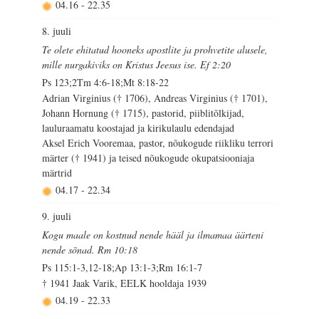
04.16
-
22.35
8. juuli
Te olete ehitatud hooneks apostlite ja prohvetite alusele,
mille nurgakiviks on Kristus Jeesus ise. Ef 2:20
Ps 123;2Tm 4:6-18;Mt 8:18-22
Adrian Virginius († 1706), Andreas Virginius († 1701),
Johann Hornung († 1715), pastorid, piiblitõlkijad,
lauluraamatu koostajad ja kirikulaulu edendajad
Aksel Erich Vooremaa, pastor, nõukogude riikliku terrori
märter († 1941) ja teised nõukogude okupatsiooniaja
märtrid
04.17
-
22.34
9. juuli
Kogu maale on kostnud nende hääl ja ilmamaa äärteni
nende sõnad. Rm 10:18
Ps 115:1-3,12-18;Ap 13:1-3;Rm 16:1-7
† 1941 Jaak Varik, EELK hooldaja 1939
04.19
-
22.33