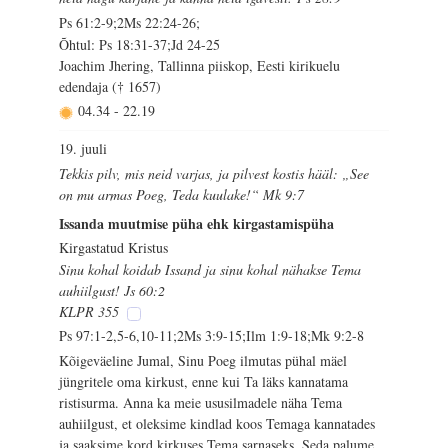
Ps 61:2-9;2Ms 22:24-26;
Õhtul: Ps 18:31-37;Jd 24-25
Joachim Jhering, Tallinna piiskop, Eesti kirikuelu
edendaja († 1657)
04.34
-
22.19
19. juuli
Tekkis pilv, mis neid varjas, ja pilvest kostis hääl: „See
on mu armas Poeg, Teda kuulake!“ Mk 9:7
Issanda muutmise püha ehk kirgastamispüha
Kirgastatud Kristus
Sinu kohal koidab Issand ja sinu kohal nähakse Tema
auhiilgust! Js 60:2
KLPR 355
Ps 97:1-2,5-6,10-11;2Ms 3:9-15;Ilm 1:9-18;Mk 9:2-8
Kõigeväeline Jumal, Sinu Poeg ilmutas pühal mäel
jüngritele oma kirkust, enne kui Ta läks kannatama
ristisurma. Anna ka meie ususilmadele näha Tema
auhiilgust, et oleksime kindlad koos Temaga kannatades
ja saaksime kord kirkuses Tema sarnaseks. Seda palume