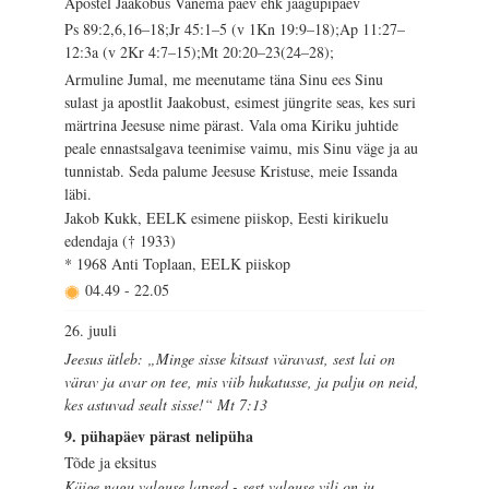
Apostel Jaakobus Vanema päev ehk jaagupipäev
Ps 89:2,6,16–18;Jr 45:1–5 (v 1Kn 19:9–18);Ap 11:27–
12:3a (v 2Kr 4:7–15);Mt 20:20–23(24–28);
Armuline Jumal, me meenutame täna Sinu ees Sinu
sulast ja apostlit Jaakobust, esimest jüngrite seas, kes suri
märtrina Jeesuse nime pärast. Vala oma Kiriku juhtide
peale ennastsalgava teenimise vaimu, mis Sinu väge ja au
tunnistab. Seda palume Jeesuse Kristuse, meie Issanda
läbi.
Jakob Kukk, EELK esimene piiskop, Eesti kirikuelu
edendaja († 1933)
* 1968 Anti Toplaan, EELK piiskop
04.49
-
22.05
26. juuli
Jeesus ütleb: „Minge sisse kitsast väravast, sest lai on
värav ja avar on tee, mis viib hukatusse, ja palju on neid,
kes astuvad sealt sisse!“ Mt 7:13
9. pühapäev pärast nelipüha
Tõde ja eksitus
Käige nagu valguse lapsed - sest valguse vili on ju