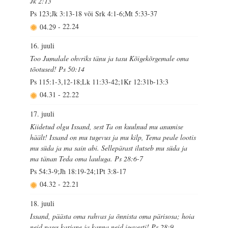
Jk 2:13
Ps 123;Jk 3:13-18 või Srk 4:1-6;Mt 5:33-37
04.29
-
22.24
16. juuli
Too Jumalale ohvriks tänu ja tasu Kõigekõrgemale oma
tõotused! Ps 50:14
Ps 115:1-3,12-18;Lk 11:33-42;1Kr 12:31b-13:3
04.31
-
22.22
17. juuli
Kiidetud olgu Issand, sest Ta on kuulnud mu anumise
häält! Issand on mu tugevus ja mu kilp, Tema peale lootis
mu süda ja ma sain abi. Sellepärast ilutseb mu süda ja
ma tänan Teda oma lauluga. Ps 28:6-7
Ps 54:3-9;Jh 18:19-24;1Pt 3:8-17
04.32
-
22.21
18. juuli
Issand, päästa oma rahvas ja õnnista oma pärisosa; hoia
neid nagu karjane ja kanna neid igavesti! Ps 28:9