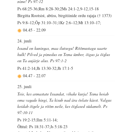
nime! Ps 97:12
Ps 68:25-36;Rm 8:28-30;2Ms 24:1-2,9-12,15-18
Birgitta Rootsist, abtiss, birgitiinide ordu rajaja († 1373)
Ps 9:8–12;Õp 31:10–31;1Kr 2:6–12;Mt 13:10–17;
04.45
-
22.09
24. juuli
Issand on kuningas, maa ilutsegu! Rõõmustagu saarte
hulk! Pilved ja pimedus on Tema ümber, õigus ja õiglus
on Ta aujärje alus. Ps 97:1-2
Ps 41:2-14;Jh 13:30-32;Jh 17:1-5
04.47
-
22.07
25. juuli
Teie, kes armastate Issandat, vihake kurja! Tema hoiab
oma vagade hingi, Ta kisub nad ära õelate käest. Valgus
koidab õigele ja rõõm neile, kes õiglased südamelt. Ps
97:10-11
Ps 19:2-15;Ilm 5:11-14;
Õhtul: Ps 18:31-37;Js 5:18-23