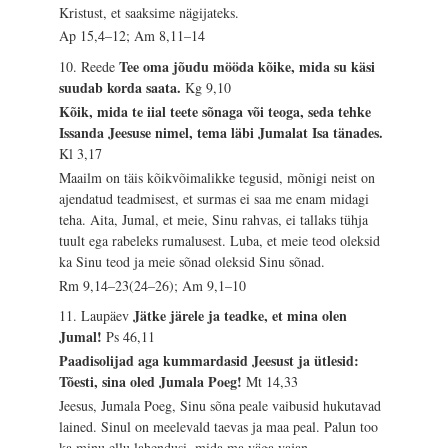
Kristust, et saaksime nägijateks.
Ap 15,4–12; Am 8,11–14
Tee oma jõudu mööda kõike, mida su käsi
10. Reede
suudab korda saata.
Kg 9,10
Kõik, mida te iial teete sõnaga või teoga, seda tehke
Issanda Jeesuse nimel, tema läbi Jumalat Isa tänades.
Kl 3,17
Maailm on täis kõikvõimalikke tegusid, mõnigi neist on
ajendatud teadmisest, et surmas ei saa me enam midagi
teha. Aita, Jumal, et meie, Sinu rahvas, ei tallaks tühja
tuult ega rabeleks rumalusest. Luba, et meie teod oleksid
ka Sinu teod ja meie sõnad oleksid Sinu sõnad.
Rm 9,14–23(24–26); Am 9,1–10
Jätke järele ja teadke, et mina olen
11. Laupäev
Jumal!
Ps 46,11
Paadisolijad aga kummardasid Jeesust ja ütlesid:
Tõesti, sina oled Jumala Poeg!
Mt 14,33
Jeesus, Jumala Poeg, Sinu sõna peale vaibusid hukutavad
lained. Sinul on meelevald taevas ja maa peal. Palun too
ka minu ellu lahendusi, mida ma väga vajan.