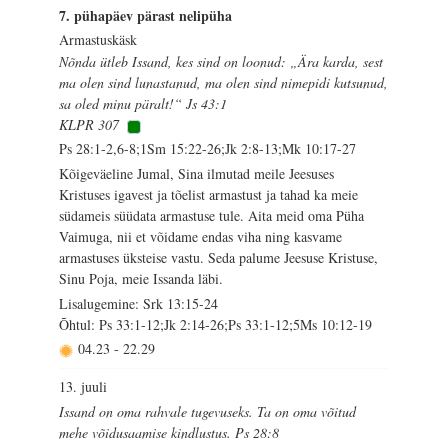
7. pühapäev pärast nelipüha
Armastuskäsk
Nõnda ütleb Issand, kes sind on loonud: „Ära karda, sest
ma olen sind lunastanud, ma olen sind nimepidi kutsunud,
sa oled minu päralt!“ Js 43:1
KLPR 307
Ps 28:1-2,6-8;1Sm 15:22-26;Jk 2:8-13;Mk 10:17-27
Kõigeväeline Jumal, Sina ilmutad meile Jeesuses
Kristuses igavest ja tõelist armastust ja tahad ka meie
südameis süüdata armastuse tule. Aita meid oma Püha
Vaimuga, nii et võidame endas viha ning kasvame
armastuses üksteise vastu. Seda palume Jeesuse Kristuse,
Sinu Poja, meie Issanda läbi.
Lisalugemine: Srk 13:15-24
Õhtul: Ps 33:1-12;Jk 2:14-26;Ps 33:1-12;5Ms 10:12-19
04.23
-
22.29
13. juuli
Issand on oma rahvale tugevuseks. Ta on oma võitud
mehe võidusaamise kindlustus. Ps 28:8