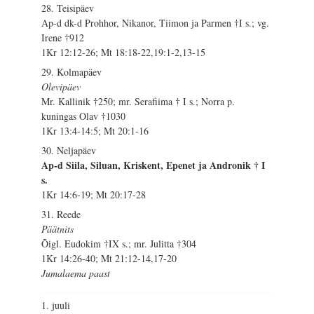
28. Teisipäev
Ap-d dk-d Prohhor, Nikanor, Tiimon ja Parmen †I s.; vg.
Irene †912
1Kr 12:12-26; Mt 18:18-22,19:1-2,13-15
29. Kolmapäev
Olevipäev
Mr. Kallinik †250; mr. Serafiima † I s.; Norra p.
kuningas Olav †1030
1Kr 13:4-14:5; Mt 20:1-16
30. Neljapäev
Ap-d Siila, Siluan, Kriskent, Epenet ja Andronik † I
s.
1Kr 14:6-19; Mt 20:17-28
31. Reede
Päätnits
Õigl. Eudokim †IX s.; mr. Julitta †304
1Kr 14:26-40; Mt 21:12-14,17-20
Jumalaema paast
1. juuli