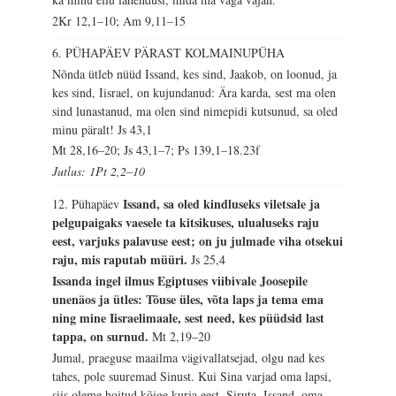
2Kr 12,1–10; Am 9,11–15
6. PÜHAPÄEV PÄRAST KOLMAINUPÜHA
Nõnda ütleb nüüd Issand, kes sind, Jaakob, on loonud, ja
kes sind, Iisrael, on kujundanud: Ära karda, sest ma olen
sind lunastanud, ma olen sind nimepidi kutsunud, sa oled
minu päralt!
Js 43,1
Mt 28,16–20; Js 43,1–7; Ps 139,1–18.23f
Jutlus: 1Pt 2,2–10
Issand, sa oled kindluseks viletsale ja
12. Pühapäev
pelgupaigaks vaesele ta kitsikuses, ulualuseks raju
eest, varjuks palavuse eest; on ju julmade viha otsekui
raju, mis raputab müüri.
Js 25,4
Issanda ingel ilmus Egiptuses viibivale Joosepile
unenäos ja ütles: Tõuse üles, võta laps ja tema ema
ning mine Iisraelimaale, sest need, kes püüdsid last
tappa, on surnud.
Mt 2,19–20
Jumal, praeguse maailma vägivallatsejad, olgu nad kes
tahes, pole suuremad Sinust. Kui Sina varjad oma lapsi,
siis oleme hoitud kõige kurja eest. Siruta, Issand, oma