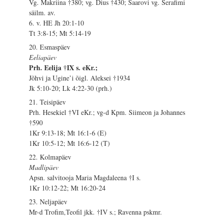
Vg. Makriina †380; vg. Dius †430; Saarovi vg. Serafimi
säilm. av.
6. v. HE Jh 20:1-10
Tt 3:8-15; Mt 5:14-19
20. Esmaspäev
Eeliapäev
Prh. Eelija †IX s. eKr.;
Jõhvi ja Ugine’i õigl. Aleksei †1934
Jk 5:10-20; Lk 4:22-30 (prh.)
21. Teisipäev
Prh. Hesekiel †VI eKr.; vg-d Kpm. Siimeon ja Johannes
†590
1Kr 9:13-18; Mt 16:1-6 (E)
1Kr 10:5-12; Mt 16:6-12 (T)
22. Kolmapäev
Madlipäev
Apsn. salvitooja Maria Magdaleena †I s.
1Kr 10:12-22; Mt 16:20-24
23. Neljapäev
Mr-d Trofim,Teofil jkk. †IV s.; Ravenna pskmr.