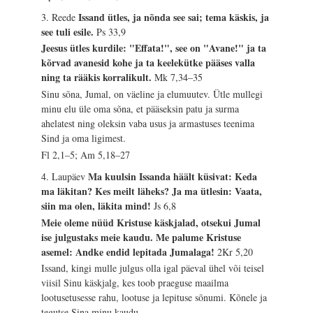
Issand ütles, ja nõnda see sai; tema käskis, ja
3. Reede
see tuli esile.
Ps 33,9
Jeesus ütles kurdile: "Effata!", see on "Avane!" ja ta
kõrvad avanesid kohe ja ta keelekütke pääses valla
ning ta rääkis korralikult.
Mk 7,34–35
Sinu sõna, Jumal, on väeline ja elumuutev. Ütle mullegi
minu elu üle oma sõna, et pääseksin patu ja surma
ahelatest ning oleksin vaba usus ja armastuses teenima
Sind ja oma ligimest.
Fl 2,1–5; Am 5,18–27
Ma kuulsin Issanda häält küsivat: Keda
4. Laupäev
ma läkitan? Kes meilt läheks? Ja ma ütlesin: Vaata,
siin ma olen, läkita mind!
Js 6,8
Meie oleme nüüd Kristuse käskjalad, otsekui Jumal
ise julgustaks meie kaudu. Me palume Kristuse
asemel: Andke endid lepitada Jumalaga!
2Kr 5,20
Issand, kingi mulle julgus olla igal päeval ühel või teisel
viisil Sinu käskjalg, kes toob praeguse maailma
lootusetusesse rahu, lootuse ja lepituse sõnumi. Kõnele ja
tegutse Sina minu kaudu.