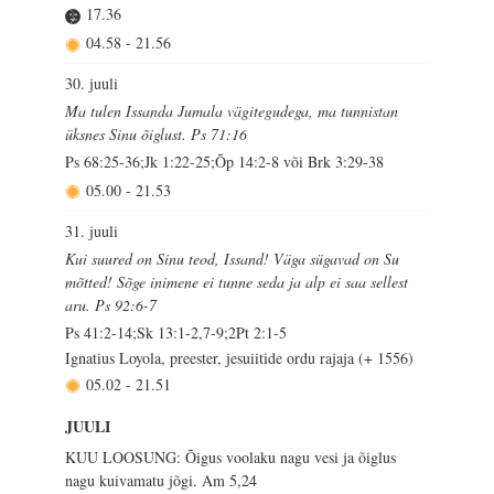
17.36
04.58
-
21.56
30. juuli
Ma tulen Issanda Jumala vägitegudega, ma tunnistan
üksnes Sinu õiglust. Ps 71:16
Ps 68:25-36;Jk 1:22-25;Õp 14:2-8 või Brk 3:29-38
05.00
-
21.53
31. juuli
Kui suured on Sinu teod, Issand! Väga sügavad on Su
mõtted! Sõge inimene ei tunne seda ja alp ei saa sellest
aru. Ps 92:6-7
Ps 41:2-14;Sk 13:1-2,7-9;2Pt 2:1-5
Ignatius Loyola, preester, jesuiitide ordu rajaja (+ 1556)
05.02
-
21.51
JUULI
KUU LOOSUNG: Õigus voolaku nagu vesi ja õiglus
nagu kuivamatu jõgi.
Am 5,24