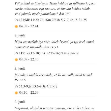
Või suhtud sa üleolevalt Tema helduse ja sallivuse ja pika
meele rohkusesse ega saa aru, et Jumala heldus tahab
sind juhtida meelt parandama? Rm 2:4
Ps 123;Mk 11:20-26;1Sm 26:3b-5,7-9,12-18,21-25
04.08
-
22.41
2. juuli
Minu ees nõtkub iga põlv, ütleb Issand, ja iga keel annab
tunnustust Jumalale. Rm 14:11
Ps 115:1-3,12-18;1Kr 12:19-26;2Tm 2:14-19
04.09
-
22.40
3. juuli
Ma tahan laulda Issandale, et Ta on mulle head teinud.
Ps 13:6
Ps 54:3-9;Js 53:6-8;Jk 4:11-12
04.10
-
22.39
4. juuli
Seepärast, oh kohut mõistev inimene, ole sa kes tahes: sa