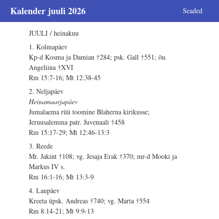
Kalender juuli 2026
Seaded
JUULI / heinakuu
1. Kolmapäev
Kp-d Kosma ja Damian †284; psk. Gall †551; õu.
Angeliina †XVI
Rm 15:7-16; Mt 12:38-45
2. Neljapäev
Heinamaarjapäev
Jumalaema rüü toomine Blaherna kirikusse;
Jeruusalemma patr. Juvenaali †458
Rm 15:17-29; Mt 12:46-13:3
3. Reede
Mr. Jakint †108; vg. Jesaja Erak †370; mr-d Mooki ja
Markus IV s.
Rm 16:1-16; Mt 13:3-9
4. Laupäev
Kreeta üpsk. Andreas †740; vg. Marta †554
Rm 8:14-21; Mt 9:9-13