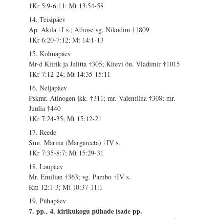
1Kr 5:9-6:11: Mt 13:54-58
14. Teisipäev
Ap. Akila †I s.; Athose vg. Nikodim †1809
1Kr 6:20-7:12; Mt 14:1-13
15. Kolmapäev
Mr-d Kiirik ja Julitta †305; Kiievi õu. Vladimir †1015
1Kr 7:12-24; Mt 14:35-15:11
16. Neljapäev
Pskmr. Atinogen jkk. †311; mr. Valentiina †308; mr.
Juulia †440
1Kr 7:24-35; Mt 15:12-21
17. Reede
Smr. Marina (Margareeta) †IV s.
1Kr 7:35-8:7; Mt 15:29-31
18. Laupäev
Mr. Emilian †363; vg. Pambo †IV s.
Rm 12:1-3; Mt 10:37-11:1
19. Pühapäev
7. pp., 4. kirikukogu pühade isade pp.