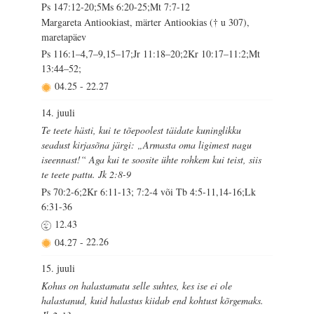
Ps 147:12-20;5Ms 6:20-25;Mt 7:7-12
Margareta Antiookiast, märter Antiookias († u 307),
maretapäev
Ps 116:1–4,7–9,15–17;Jr 11:18–20;2Kr 10:17–11:2;Mt
13:44–52;
04.25
-
22.27
14. juuli
Te teete hästi, kui te tõepoolest täidate kuninglikku
seadust kirjasõna järgi: „Armasta oma ligimest nagu
iseennast!“ Aga kui te soosite ühte rohkem kui teist, siis
te teete pattu. Jk 2:8-9
Ps 70:2-6;2Kr 6:11-13; 7:2-4 või Tb 4:5-11,14-16;Lk
6:31-36
12.43
04.27
-
22.26
15. juuli
Kohus on halastamatu selle suhtes, kes ise ei ole
halastanud, kuid halastus kiidab end kohtust kõrgemaks.