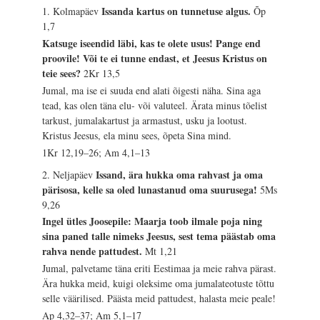
Issanda kartus on tunnetuse algus.
1. Kolmapäev
Õp
1,7
Katsuge iseendid läbi, kas te olete usus! Pange end
proovile! Või te ei tunne endast, et Jeesus Kristus on
teie sees?
2Kr 13,5
Jumal, ma ise ei suuda end alati õigesti näha. Sina aga
tead, kas olen täna elu- või valuteel. Ärata minus tõelist
tarkust, jumalakartust ja armastust, usku ja lootust.
Kristus Jeesus, ela minu sees, õpeta Sina mind.
1Kr 12,19–26; Am 4,1–13
Issand, ära hukka oma rahvast ja oma
2. Neljapäev
pärisosa, kelle sa oled lunastanud oma suurusega!
5Ms
9,26
Ingel ütles Joosepile: Maarja toob ilmale poja ning
sina paned talle nimeks Jeesus, sest tema päästab oma
rahva nende pattudest.
Mt 1,21
Jumal, palvetame täna eriti Eestimaa ja meie rahva pärast.
Ära hukka meid, kuigi oleksime oma jumalateotuste tõttu
selle väärilised. Päästa meid pattudest, halasta meie peale!
Ap 4,32–37; Am 5,1–17