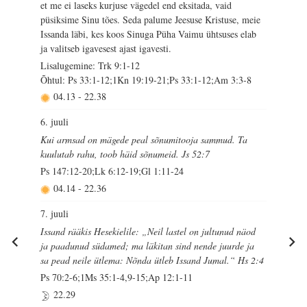
et me ei laseks kurjuse vägedel end eksitada, vaid
püsiksime Sinu tões. Seda palume Jeesuse Kristuse, meie
Issanda läbi, kes koos Sinuga Püha Vaimu ühtsuses elab
ja valitseb igavesest ajast igavesti.
Lisalugemine: Trk 9:1-12
Õhtul: Ps 33:1-12;1Kn 19:19-21;Ps 33:1-12;Am 3:3-8
04.13
-
22.38
6. juuli
Kui armsad on mägede peal sõnumitooja sammud. Ta
kuulutab rahu, toob häid sõnumeid. Js 52:7
Ps 147:12-20;Lk 6:12-19;Gl 1:11-24
04.14
-
22.36
7. juuli
Issand rääkis Hesekielile: „Neil lastel on jultunud näod
ja paadunud südamed; ma läkitan sind nende juurde ja
sa pead neile ütlema: Nõnda ütleb Issand Jumal.“ Hs 2:4
Ps 70:2-6;1Ms 35:1-4,9-15;Ap 12:1-11
22.29