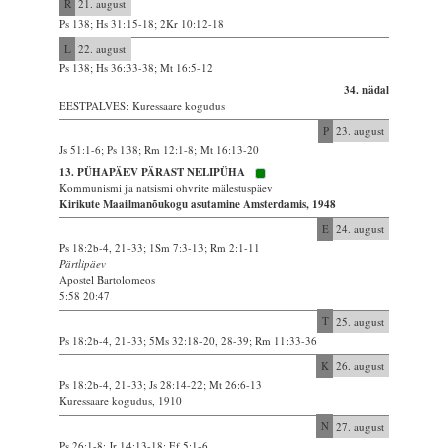
R
21. august
Ps 138; Hs 31:15-18; 2Kr 10:12-18
L
22. august
Ps 138; Hs 36:33-38; Mt 16:5-12
34. nädal
EESTPALVES: Kuressaare kogudus
P
23. august
Js 51:1-6; Ps 138; Rm 12:1-8; Mt 16:13-20
13. PÜHAPÄEV PÄRAST NELIPÜHA
Kommunismi ja natsismi ohvrite mälestuspäev
Kirikute Maailmanõukogu asutamine Amsterdamis, 1948
E
24. august
Ps 18:2b-4, 21-33; 1Sm 7:3-13; Rm 2:1-11
Pärtlipäev
Apostel Bartolomeos
5:58 20:47
T
25. august
Ps 18:2b-4, 21-33; 5Ms 32:18-20, 28-39; Rm 11:33-36
K
26. august
Ps 18:2b-4, 21-33; Js 28:14-22; Mt 26:6-13
Kuressaare kogudus, 1910
N
27. august
Ps 26:1-8; Jr 14:13-18; Ef 5:1-6