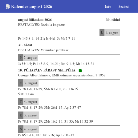
Kalender august 2026
Info
Seaded
august-lõikuskuu 2026
30. nädal
EESTPALVES: Reeküla kogudus
L
1. august
Ps 145:8-9, 14-21; Js 44:1-5; Mt 7:7-11
31. nädal
EESTPALVES: Vaimulike järelkasv
P
2. august
Js 55:1-5; Ps 145:8-9, 14-21; Rm 9:1-5; Mt 14:13-21
10. PÜHAPÄEV PÄRAST NELIPÜHA
George Albert Simons, EMK esimene superintendent, † 1952
E
3. august
Ps 78:1-8, 17-29; 5Ms 8:1-10; Rm 1:8-15
5:09 21:44
T
4. august
Ps 78:1-8, 17-29; 5Ms 26:1-15; Ap 2:37-47
K
5. august
Ps 78:1-8, 17-29; 2Ms 16:2-15, 31-35; Mt 15:32-39
N
6. august
Ps 85:9-14; 1Kn 18:1-16; Ap 17:10-15