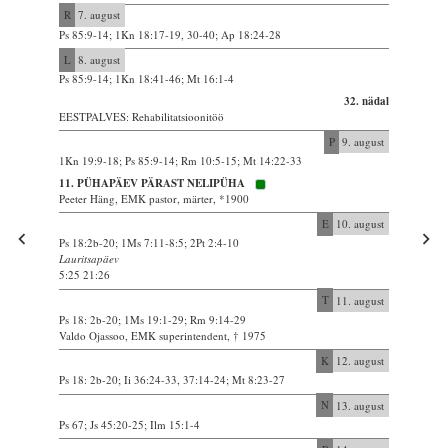
R
7. august
Ps 85:9-14; 1Kn 18:17-19, 30-40; Ap 18:24-28
L
8. august
Ps 85:9-14; 1Kn 18:41-46; Mt 16:1-4
32. nädal
EESTPALVES: Rehabilitatsioonitöö
P
9. august
1Kn 19:9-18; Ps 85:9-14; Rm 10:5-15; Mt 14:22-33
11. PÜHAPÄEV PÄRAST NELIPÜHA
Peeter Häng, EMK pastor, märter, *1900
E
10. august
Ps 18:2b-20; 1Ms 7:11-8:5; 2Pt 2:4-10
Lauritsapäev
5:25 21:26
T
11. august
Ps 18: 2b-20; 1Ms 19:1-29; Rm 9:14-29
Valdo Ojassoo, EMK superintendent, † 1975
K
12. august
Ps 18: 2b-20; Ii 36:24-33, 37:14-24; Mt 8:23-27
N
13. august
Ps 67; Js 45:20-25; Ilm 15:1-4