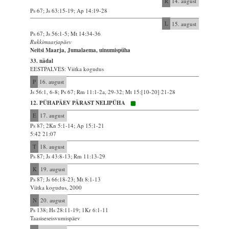
R
14. august
Ps 67; Js 63:15-19; Ap 14:19-28
L
15. august
Ps 67; Js 56:1-5; Mt 14:34-36
Rukkimaarjapäev
Neitsi Maarja, Jumalaema, uinumispüha
33. nädal
EESTPALVES: Viitka kogudus
P
16. august
Js 56:1, 6-8; Ps 67; Rm 11:1-2a, 29-32; Mt 15:[10-20] 21-28
12. PÜHAPÄEV PÄRAST NELIPÜHA
E
17. august
Ps 87; 2Kn 5:1-14; Ap 15:1-21
5:42 21:07
T
18. august
Ps 87; Js 43:8-13; Rm 11:13-29
K
19. august
Ps 87; Js 66:18-23; Mt 8:1-13
Viitka kogudus, 2000
N
20. august
Ps 138; Hs 28:11-19; 1Kr 6:1-11
Taasiseseisvumispäev