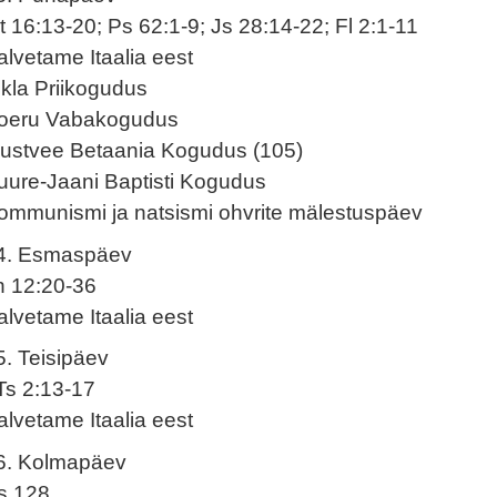
t 16:13-20; Ps 62:1-9; Js 28:14-22; Fl 2:1-11
alvetame Itaalia eest
ikla Priikogudus
oeru Vabakogudus
ustvee Betaania Kogudus (105)
uure-Jaani Baptisti Kogudus
ommunismi ja natsismi ohvrite mälestuspäev
4. Esmaspäev
h 12:20-36
alvetame Itaalia eest
5. Teisipäev
Ts 2:13-17
alvetame Itaalia eest
6. Kolmapäev
s 128