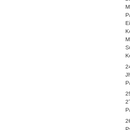
M
P
E
K
M
S
K
2
J
P
2
2
P
2
P