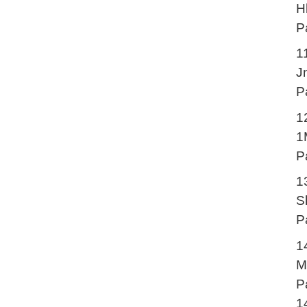
H
P
1
J
P
1
1
P
1
S
P
1
M
P
1