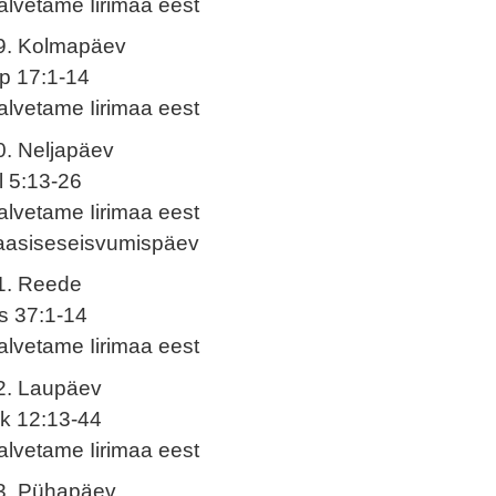
alvetame Iirimaa eest
9. Kolmapäev
p 17:1-14
alvetame Iirimaa eest
0. Neljapäev
l 5:13-26
alvetame Iirimaa eest
aasiseseisvumispäev
1. Reede
s 37:1-14
alvetame Iirimaa eest
2. Laupäev
k 12:13-44
alvetame Iirimaa eest
3. Pühapäev