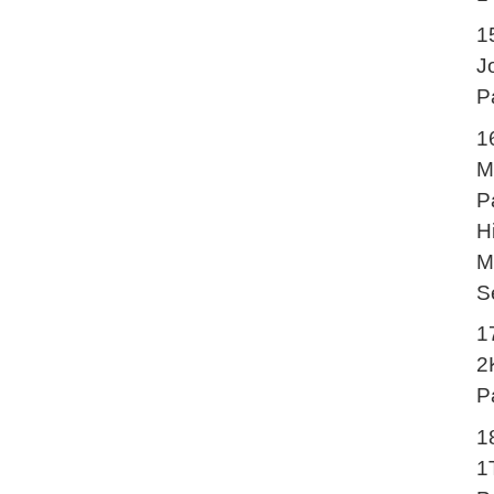
1
J
P
1
M
P
H
M
S
1
2
P
1
1