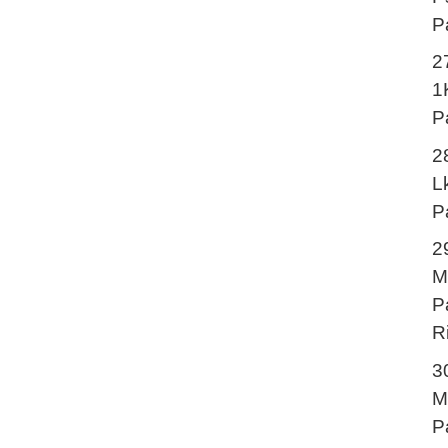
P
2
1
P
2
L
P
2
M
P
R
3
M
P