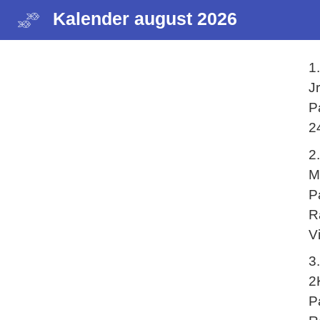
Kalender august 2026
1
J
P
2
2
M
P
R
V
3
2
P