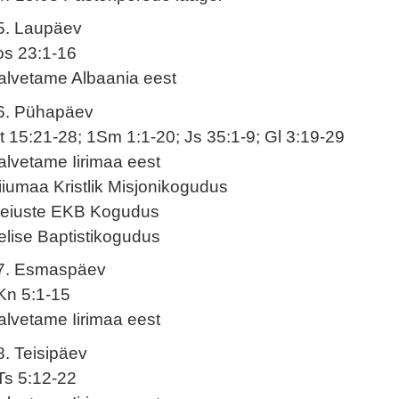
5. Laupäev
os 23:1-16
alvetame Albaania eest
6. Pühapäev
t 15:21-28; 1Sm 1:1-20; Js 35:1-9; Gl 3:19-29
alvetame Iirimaa eest
iiumaa Kristlik Misjonikogudus
eiuste EKB Kogudus
elise Baptistikogudus
7. Esmaspäev
Kn 5:1-15
alvetame Iirimaa eest
8. Teisipäev
Ts 5:12-22