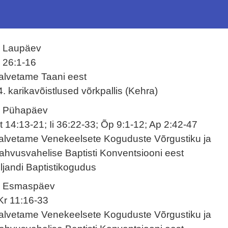
. Laupäev
r 26:1-16
alvetame Taani eest
4. karikavõistlused võrkpallis (Kehra)
. Pühapäev
t 14:13-21; Ii 36:22-33; Õp 9:1-12; Ap 2:42-47
alvetame Venekeelsete Koguduste Võrgustiku ja
ahvusvahelise Baptisti Konventsiooni eest
iljandi Baptistikogudus
. Esmaspäev
Kr 11:16-33
alvetame Venekeelsete Koguduste Võrgustiku ja