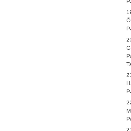
P
1
Õ
P
2
G
P
T
2
H
P
2
M
P
2