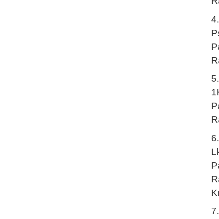
R
4
P
P
R
5
1
P
R
6
L
P
R
K
7