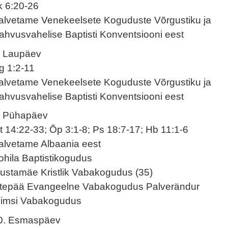
k 6:20-26
alvetame Venekeelsete Koguduste Võrgustiku ja
ahvusvahelise Baptisti Konventsiooni eest
. Laupäev
g 1:2-11
alvetame Venekeelsete Koguduste Võrgustiku ja
ahvusvahelise Baptisti Konventsiooni eest
. Pühapäev
t 14:22-33; Õp 3:1-8; Ps 18:7-17; Hb 11:1-6
alvetame Albaania eest
ohila Baptistikogudus
ustamäe Kristlik Vabakogudus (35)
tepää Evangeelne Vabakogudus Palverändur
iimsi Vabakogudus
0. Esmaspäev