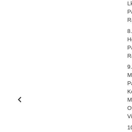
L
P
R
8
H
P
R
9
M
P
K
M
O
V
1