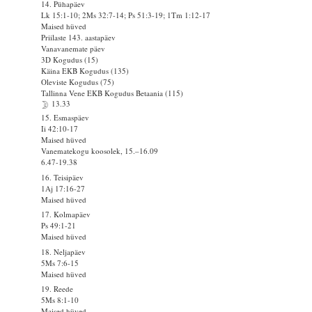
14. Pühapäev
Lk 15:1-10; 2Ms 32:7-14; Ps 51:3-19; 1Tm 1:12-17
Maised hüved
Priilaste 143. aastapäev
Vanavanemate päev
3D Kogudus (15)
Käina EKB Kogudus (135)
Oleviste Kogudus (75)
Tallinna Vene EKB Kogudus Betaania (115)
13.33
15. Esmaspäev
Ii 42:10-17
Maised hüved
Vanematekogu koosolek, 15.–16.09
6.47-19.38
16. Teisipäev
1Aj 17:16-27
Maised hüved
17. Kolmapäev
Ps 49:1-21
Maised hüved
18. Neljapäev
5Ms 7:6-15
Maised hüved
19. Reede
5Ms 8:1-10
Maised hüved