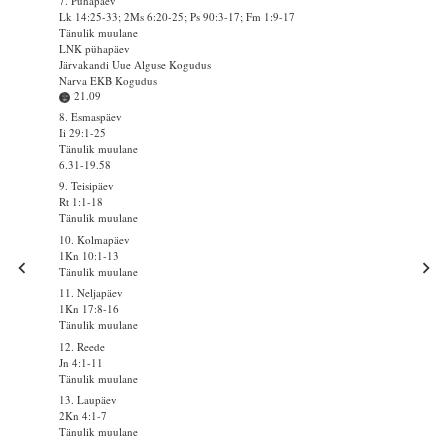
7. Pühapäev
Lk 14:25-33; 2Ms 6:20-25; Ps 90:3-17; Fm 1:9-17
Tänulik muulane
LNK pühapäev
Järvakandi Uue Alguse Kogudus
Narva EKB Kogudus
21.09
8. Esmaspäev
Ii 29:1-25
Tänulik muulane
6.31-19.58
9. Teisipäev
Rt 1:1-18
Tänulik muulane
10. Kolmapäev
1Kn 10:1-13
Tänulik muulane
11. Neljapäev
1Kn 17:8-16
Tänulik muulane
12. Reede
Jn 4:1-11
Tänulik muulane
13. Laupäev
2Kn 4:1-7
Tänulik muulane