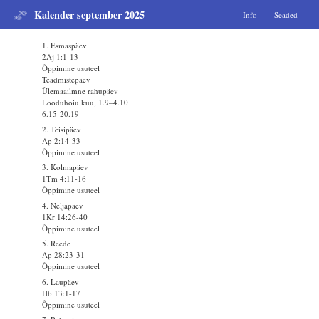
Kalender september 2025
Info
Seaded
1. Esmaspäev
2Aj 1:1-13
Õppimine usuteel
Teadmistepäev
Ülemaailmne rahupäev
Looduhoiu kuu, 1.9–4.10
6.15-20.19
2. Teisipäev
Ap 2:14-33
Õppimine usuteel
3. Kolmapäev
1Tm 4:11-16
Õppimine usuteel
4. Neljapäev
1Kr 14:26-40
Õppimine usuteel
5. Reede
Ap 28:23-31
Õppimine usuteel
6. Laupäev
Hb 13:1-17
Õppimine usuteel