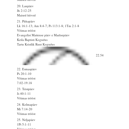
20. Laupäev
Jh 2:12-25
Maised hüved
21. Pühapäev
Lk 16:1-13; Am 8:4-7; Ps 113:1-8; 1Tm 2:1-8
Võimas trööst
Evangelist Matteuse päev e Madisepäev
Keila Baptisti Kogudus
Tartu Kristlik Ruut Kogudus
22.54
22. Esmaspäev
Ps 20:1-10
Võimas trööst
7.02-19.18
23. Teisipäev
Js 40:1-11
Võimas trööst
24. Kolmapäev
Mi 7:14-20
Võimas trööst
25. Neljapäev
1Pt 5:1-11
Võimas trööst