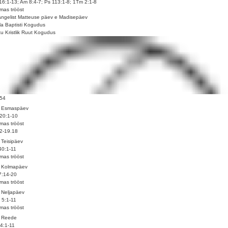
16:1-13; Am 8:4-7; Ps 113:1-8; 1Tm 2:1-8
mas trööst
ngelist Matteuse päev e Madisepäev
la Baptisti Kogudus
tu Kristlik Ruut Kogudus
.54
. Esmaspäev
20:1-10
mas trööst
2-19.18
 Teisipäev
40:1-11
mas trööst
. Kolmapäev
7:14-20
mas trööst
 Neljapäev
 5:1-11
mas trööst
. Reede
 4:1-11