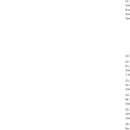
Lk 
Või
Eva
Kei
Tar
22
22
Ps 
Või
7.0
23.
Js 
Või
24
Mi 
Või
25.
1Pt
Või
26
Ilm