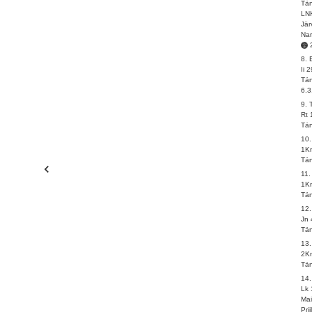
Tän
LN
Jär
Na
8.
Ii 
Tän
6.3
9. 
Rt 
Tän
10
1Kn
Tän
11.
1Kn
Tän
12
Jn 
Tän
13
2Kn
Tän
14
Lk 
Ma
Pri