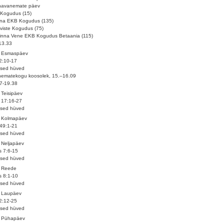
navanemate päev
Kogudus (15)
ina EKB Kogudus (135)
viste Kogudus (75)
linna Vene EKB Kogudus Betaania (115)
13.33
. Esmaspäev
42:10-17
ised hüved
ematekogu koosolek, 15.–16.09
7-19.38
 Teisipäev
 17:16-27
ised hüved
. Kolmapäev
49:1-21
ised hüved
 Neljapäev
 7:6-15
ised hüved
. Reede
 8:1-10
ised hüved
. Laupäev
2:12-25
ised hüved
. Pühapäev