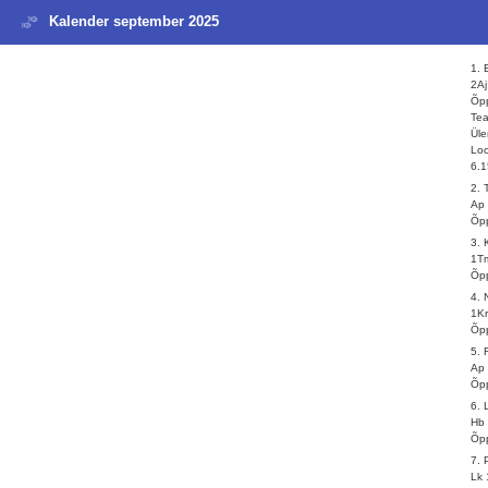
Kalender september 2025
1.
2Aj
Õpp
Te
Üle
Loo
6.1
2. 
Ap 
Õpp
3.
1Tm
Õpp
4. 
1Kr
Õpp
5.
Ap 
Õpp
6. 
Hb 
Õpp
7.
Lk 