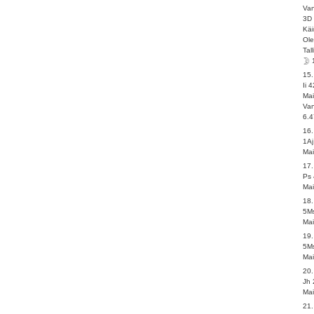
Va
3D 
Kä
Ole
Tal
15
Ii 
Ma
Van
6.4
16.
1Aj
Ma
17
Ps 
Ma
18.
5Ms
Ma
19
5Ms
Ma
20
Jh 
Ma
21