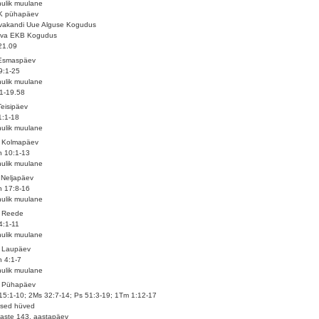
ulik muulane
K pühapäev
vakandi Uue Alguse Kogudus
rva EKB Kogudus
21.09
 Esmaspäev
29:1-25
ulik muulane
1-19.58
Teisipäev
1:1-18
ulik muulane
. Kolmapäev
 10:1-13
ulik muulane
 Neljapäev
 17:8-16
ulik muulane
. Reede
4:1-11
ulik muulane
. Laupäev
 4:1-7
ulik muulane
. Pühapäev
15:1-10; 2Ms 32:7-14; Ps 51:3-19; 1Tm 1:12-17
ised hüved
ilaste 143. aastapäev