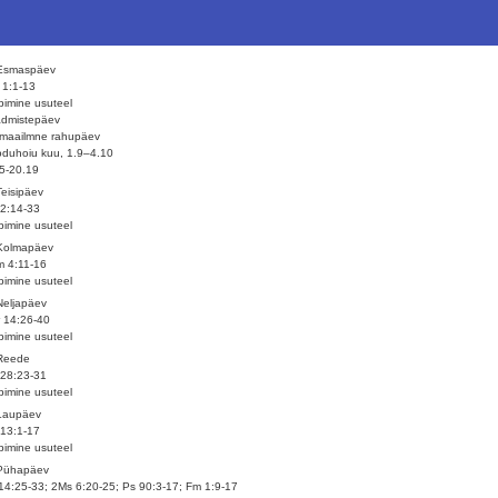
 Esmaspäev
 1:1-13
imine usuteel
admistepäev
maailmne rahupäev
duhoiu kuu, 1.9–4.10
5-20.19
Teisipäev
2:14-33
imine usuteel
 Kolmapäev
 4:11-16
imine usuteel
Neljapäev
 14:26-40
imine usuteel
 Reede
28:23-31
imine usuteel
Laupäev
13:1-17
imine usuteel
 Pühapäev
14:25-33; 2Ms 6:20-25; Ps 90:3-17; Fm 1:9-17