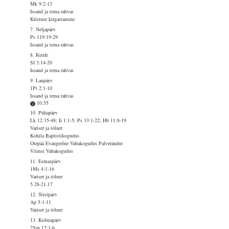
Mk 9:2-13
Issand ja tema rahvas
Kristuse kirgastamine
7. Neljapäev
Ps 119:19-29
Issand ja tema rahvas
8. Reede
Sf 3:14-20
Issand ja tema rahvas
9. Laupäev
1Pt 2:1-10
Issand ja tema rahvas
10.55
10. Pühapäev
Lk 12:35-48; Ii 1:1-5; Ps 33:1-22; Hb 11:8-19
Variser ja tölner
Kohila Baptistikogudus
Otepää Evangeelne Vabakogudus Palverändur
Viimsi Vabakogudus
11. Esmaspäev
1Ms 4:1-16
Variser ja tölner
5.28-21.17
12. Teisipäev
Ap 5:1-11
Variser ja tölner
13. Kolmapäev
2Sm 12:1-6