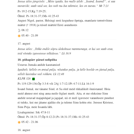
Jeesus ütles jüngritele: „Mitte igaüks, kes mulle ütleb: „Issand, Issand!“, ei saa
taevariiki; saab vaid see, kes teeb mu Isa tahtmist, kes on taevas.“ Mt 7:21
Ps 19:2-15;Kg 7:19-25;
Õhtul: Ps 18:31-37;1Ms 41:25-43
August Nigol, pastor, Helsingi eesti koguduse õpetaja, enamlaste terrorivõimu
märter († 1918) ja teised märtrid Eesti asundustes
08.12
05.40
-
21.09
17. august
Jeesus ütles: „Tehke endile sõpru ülekohtuse mammonaga, et kui see saab otsa,
teid võetaks igavestesse telkidesse.“ Lk 16:9
10. pühapäev pärast nelipüha
Ustavus Jumala andide kasutamisel
Igaühelt, kellele on antud palju, nõutakse palju, ja kelle hoolde on jäetud palju,
sellelt küsitakse veel rohkem. Lk 12:48
KLPR 326
Ps 119:129-136;Õp 3:3-8 või 2Aj 1:7-12;1Pt 4:7-11;Lk 16:1-9
Issand Jumal, me täname Sind, et Sa oled meid rikkalikult õnnistanud. Hoia
meid ahnuse eest ning anna meile õiglast meelt. Aita, et me oleksime Sinu
andide ustavad majapidajad ja jagajad, nii et meil igavesest varandusest puudust
ei tuleks, kui me jätame ajaliku elu ja tuleme Sinu kohtu ette. Jeesuse Kristuse,
Sinu Poja, meie Issanda läbi.
Lisalugemine: Srk 47:8-11
Õhtul: Ps 18:31-37;Õp 8:12-21;Ps 18:31-37;1Ms 41:25-43
05.42
-
21.06
18. august