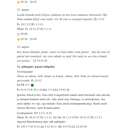
05.54
-
20.52
23. august
Looda Issanda peale kõigest südamest ja ära toetu omaenese mõistusele! Õpi
Teda tundma kõigil oma teedel, siis Ta teeb su teerajad tasaseks! Õp 3:5-6
Ps 19:2-15;2Pt 1:3-11;
Õhtul: Ps 18:31-37;Nl 1:1-11
09.06
05.56
-
20.49
24. august
Kui Jeesus lähedale jõudis, nuttis ta linna nähes tema pärast: „Kui ka sina sel
päeval ära tunneksid, mis sinu rahuks on vaja! Ent nüüd on see sinu silmade
eest peidus.“ Lk 19:41-42
11. pühapäev pärast nelipüha
Soosinguajad
Õnnis on rahvas, kelle Jumal on Issand, rahvas, kelle Tema on valinud enesele
pärisosaks! Ps 33:12
KLPR 217
Ps 81:9-17;Jr 18:1-10;Ilm 3:1-6;Lk 19:41-48
Igavene Jumal ja Isa, Sina oled evangeeliumi kaudu meid kutsunud oma rahvaks
ja lubanud kinkida meile elu. Juhi meid oma Vaimuga, et mõistaksime, mis
meie rahuks on vaja, ega raiskaks Sinu antud meeleparandusaega. Kuule meid
Jeesuse Kristuse, meie Issanda pärast.
Lisalugemine: Erl 3:2-4, 8-10
Õhtul: Ps 18:31-37;Ne 1:1-11 või Srk 36:1,13-19;Ps 18:31-37;Nl 1:1-11
Apostel Bartolomeuse päev ehk pärtlipäev
Ps 145:3-7;43:8-13;Ap 5:12-16 (v 1Kr 4:9-15);Lk 22:24-30;