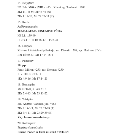
14. Neljapäev
EP. Prh. Miika †VIII s. eKr.; Kiievi vg. Teodoosi †1091
2Kr 1:1-7; Mt 21:43-46 (N)
2Kr 1:12-20; Mt 22:23-33 (R)
15. Reede
Rukkimaarjapäev
JUMALAEMA UINUMISE PÜHA
HE Lk 1:39-49
Fl 2:5-11; Lk 10:38-42; 11:27-28
16. Laupäev
Kristuse kätetatehtud pühakuju; mr. Diomid †298; vg. Herimon †IV s.
Rm 15:30-33; Mt 17:24-18:4
17. Pühapäev
10. pp.
Prmr. Miiron †250; mr. Koronat †250
1. v. HE Jh 21:1-14
1Kr 4:9-16; Mt 17:14-23
18. Esmaspäev
Mr-d Floor ja Laur †II s.
2Kr 2:4-15; Mt 23:13-22
19. Teisipäev
Mr. Andreas Väeülem jkk. †284
2Kr 2:14-3:3; Mt 23:23-28 (T)
2Kr 3:4-11; Mt 23:29-39 (K)
Vkj. Issandamuutmise p.
20. Kolmapäev
Taasiseseisvumispäev
Pskmr. Peeter ja Eesti uusmr-t †1944-55;