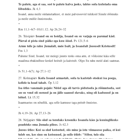
Te palute, aga ei saa, sest te palute halva jaoks, tahtes seda kulutada oma
lõbudeks.
Jk 4,3
Issand, anna meile südametarkust, et meie palvesoovid tuleksid Sinule rõõmuks
ja meile endile õnnistuseks.
*
Rm 11,1–6(7–10)11.12; Ap 26,24–32
26. Teisipäev
Issand on su hoidja, Issand on su varjaja su paremal käel.
Päeval ei pista sind päike ega kuu öösel.
Ps 121,5–6
Armu teile ja rahu Jumalalt, meie Isalt, ja Issandalt Jeesuselt Kristuselt!
Fm 1,3
Palume Sind, Issand, tee meiegi juures teoks oma arm, et võiksime käia selle
maailma ebakindluse keskel hoitult ja kaitstult. Olgu Su rahu meid alati saatmas.
*
Js 51,1–6(7); Ap 27,1–12
27. Kolmapäev
Keda Issand armastab, seda ta karistab otsekui isa poega,
kellele ta head tahab.
Õp 3,12
Isa ütles vanemale pojale: Nüüd aga oli tarvis pidutseda ja rõõmutseda, sest
see su vend oli surnud ja on jälle saanud elavaks, ning oli kadunud ja on
leitud.
Lk 15,32
Isaarmastus on nõudlik, aga selle karmuse taga peitub õnnistus.
*
Jh 4,19–26; Ap 27,13–26
28. Neljapäev
Siis oled sa toredaks krooniks Issanda käes ja kuninglikuks
peaehteks oma Jumala pihus.
Js 62,3
Jeesus ütles: Kui sa oled kutsutud, siis mine ja istu viimasesse paika, et kui
tuleb see, kes sinu on kutsunud, ja sulle ütleb: "Sõber, tule siia