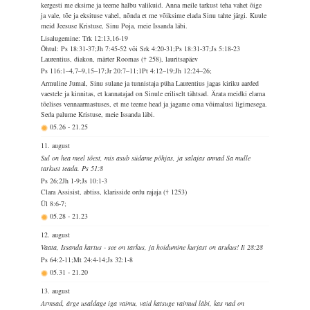
kergesti me eksime ja teeme halbu valikuid. Anna meile tarkust teha vahet õige
ja vale, tõe ja eksituse vahel, nõnda et me võiksime elada Sinu tahte järgi. Kuule
meid Jeesuse Kristuse, Sinu Poja, meie Issanda läbi.
Lisalugemine: Trk 12:13,16-19
Õhtul: Ps 18:31-37;Jh 7:45-52 või Srk 4:20-31;Ps 18:31-37;Js 5:18-23
Laurentius, diakon, märter Roomas († 258), lauritsapäev
Ps 116:1–4,7–9,15–17;Jr 20:7–11;1Pt 4:12–19;Jh 12:24–26;
Armuline Jumal, Sinu sulane ja tunnistaja püha Laurentius jagas kiriku aarded
vaestele ja kinnitas, et kannatajad on Sinule eriliselt tähtsad. Ärata meidki elama
tõelises vennaarmastuses, et me teeme head ja jagame oma võimalusi ligimesega.
Seda palume Kristuse, meie Issanda läbi.
05.26
-
21.25
11. august
Sul on hea meel tõest, mis asub südame põhjas, ja salajas annad Sa mulle
tarkust teada. Ps 51:8
Ps 26;2Jh 1-9;Js 10:1-3
Clara Assisist, abtiss, klarisside ordu rajaja († 1253)
Ül 8:6-7;
05.28
-
21.23
12. august
Vaata, Issanda kartus - see on tarkus, ja hoidumine kurjast on arukus! Ii 28:28
Ps 64:2-11;Mt 24:4-14;Js 32:1-8
05.31
-
21.20
13. august
Armsad, ärge usaldage iga vaimu, vaid katsuge vaimud läbi, kas nad on