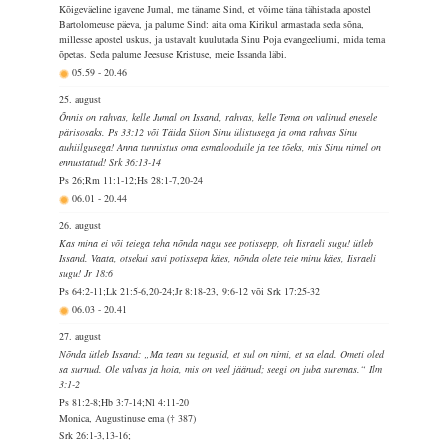
Kõigeväeline igavene Jumal, me täname Sind, et võime täna tähistada apostel
Bartolomeuse päeva, ja palume Sind: aita oma Kirikul armastada seda sõna,
millesse apostel uskus, ja ustavalt kuulutada Sinu Poja evangeeliumi, mida tema
õpetas. Seda palume Jeesuse Kristuse, meie Issanda läbi.
05.59
-
20.46
25. august
Õnnis on rahvas, kelle Jumal on Issand, rahvas, kelle Tema on valinud enesele
pärisosaks. Ps 33:12 või Täida Siion Sinu ülistusega ja oma rahvas Sinu
auhiilgusega! Anna tunnistus oma esmalooduile ja tee tõeks, mis Sinu nimel on
ennustatud! Srk 36:13-14
Ps 26;Rm 11:1-12;Hs 28:1-7,20-24
06.01
-
20.44
26. august
Kas mina ei või teiega teha nõnda nagu see potissepp, oh Iisraeli sugu! ütleb
Issand. Vaata, otsekui savi potissepa käes, nõnda olete teie minu käes, Iisraeli
sugu! Jr 18:6
Ps 64:2-11;Lk 21:5-6,20-24;Jr 8:18-23, 9:6-12 või Srk 17:25-32
06.03
-
20.41
27. august
Nõnda ütleb Issand: „Ma tean su tegusid, et sul on nimi, et sa elad. Ometi oled
sa surnud. Ole valvas ja hoia, mis on veel jäänud; seegi on juba suremas.“ Ilm
3:1-2
Ps 81:2-8;Hb 3:7-14;Nl 4:11-20
Monica, Augustinuse ema († 387)
Srk 26:1-3,13-16;