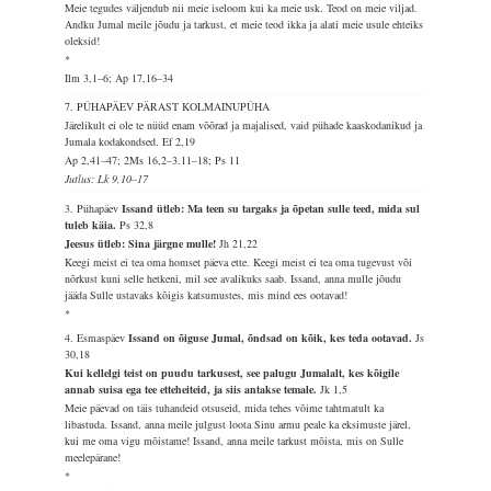
Meie tegudes väljendub nii meie iseloom kui ka meie usk. Teod on meie viljad.
Andku Jumal meile jõudu ja tarkust, et meie teod ikka ja alati meie usule ehteiks
oleksid!
*
Ilm 3,1–6; Ap 17,16–34
7. PÜHAPÄEV PÄRAST KOLMAINUPÜHA
Järelikult ei ole te nüüd enam võõrad ja majalised, vaid pühade kaaskodanikud ja
Jumala kodakondsed.
Ef 2,19
Ap 2,41–47; 2Ms 16,2–3.11–18; Ps 11
Jutlus: Lk 9,10–17
3. Pühapäev
Issand ütleb: Ma teen su targaks ja õpetan sulle teed, mida sul
tuleb käia.
Ps 32,8
Jeesus ütleb: Sina järgne mulle!
Jh 21,22
Keegi meist ei tea oma homset päeva ette. Keegi meist ei tea oma tugevust või
nõrkust kuni selle hetkeni, mil see avalikuks saab. Issand, anna mulle jõudu
jääda Sulle ustavaks kõigis katsumustes, mis mind ees ootavad!
*
4. Esmaspäev
Issand on õiguse Jumal, õndsad on kõik, kes teda ootavad.
Js
30,18
Kui kellelgi teist on puudu tarkusest, see palugu Jumalalt, kes kõigile
annab suisa ega tee etteheiteid, ja siis antakse temale.
Jk 1,5
Meie päevad on täis tuhandeid otsuseid, mida tehes võime tahtmatult ka
libastuda. Issand, anna meile julgust loota Sinu armu peale ka eksimuste järel,
kui me oma vigu mõistame! Issand, anna meile tarkust mõista, mis on Sulle
meelepärane!
*