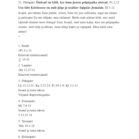
31. Pühapäev
Õndsad on kõik, kes tema juures pelgupaika otsivad.
Ps 2,12
Usu läbi Kristusesse on meil julge ja usaldav ligipääs Jumalale.
Ef 3,12
Issand, me tuleme Sinu juurde, seistes Sinu ees just sellistena, nagu me oleme,
ja puistame Su ette tühjaks oma südamed. Heida sealt põrmu kõik, mis meid
takistab olemast koos Sinuga! Sina, Issand, oled meie kalju, kust me pelgupaika
otsime, meie kilp ja abisarv, meie kõrge kants ja varjupaik. Hoia meid oma
armus!
*
1. Reede
1Pt 4:1-11
Erinevad teenimisannid
15.41
2. Laupäev
1Kr 12:27-31
Erinevad teenimisannid
3. Pühapäev
Lk 12:13-21; Kg 2:21-23; Ps 95:1-9; Kl 3:1-11
Issand ja tema rahvas
Viljandi Baptistikogudus
4. Esmaspäev
Mi 7:8-13
Issand ja tema rahvas
5.12-21.34
5. Teisipäev
3Ms 19:1-18
Issand ja tema rahvas
6. Kolmapäev