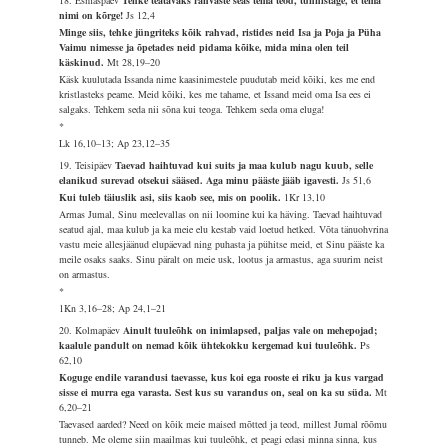
18. Esmaspäev
Tehke teatavaks rahvaste seas tema teod, tunnistage, et tema
nimi on kõrge!
Js 12,4
Minge siis, tehke jüngriteks kõik rahvad, ristides neid Isa ja Poja ja Püha
Vaimu nimesse ja õpetades neid pidama kõike, mida mina olen teil
käskinud.
Mt 28,19–20
Käsk kuulutada Issanda nime kaasinimestele puudutab meid kõiki, kes me end
kristlasteks peame. Meid kõiki, kes me tahame, et Issand meid oma Isa ees ei
salgaks. Tehkem seda nii sõna kui teoga. Tehkem seda oma eluga!
*
Lk 16,10–13; Ap 23,12–35
19. Teisipäev
Taevad haihtuvad kui suits ja maa kulub nagu kuub, selle
elanikud surevad otsekui sääsed. Aga minu pääste jääb igavesti.
Js 51,6
Kui tuleb täiuslik asi, siis kaob see, mis on poolik.
1Kr 13,10
Armas Jumal, Sinu meelevallas on nii loomine kui ka häving. Taevad haihtuvad
seatud ajal, maa kulub ja ka meie elu kestab vaid loetud hetked. Võta tänuohvrina
vastu meie allesjäänud elupäevad ning puhasta ja pühitse meid, et Sinu pääste ka
meile osaks saaks. Sinu päralt on meie usk, lootus ja armastus, aga suurim neist
on armastus.
*
1Kn 3,16–28; Ap 24,1–21
20. Kolmapäev
Ainult tuuleõhk on inimlapsed, paljas vale on mehepojad;
kaalule pandult on nemad kõik ühtekokku kergemad kui tuuleõhk.
Ps
62,10
Koguge endile varandusi taevasse, kus koi ega rooste ei riku ja kus vargad
sisse ei murra ega varasta. Sest kus su varandus on, seal on ka su süda.
Mt
6,20–21
Taevased aarded? Need on kõik meie maised mõtted ja teod, millest Jumal rõõmu
tunneb. Me oleme siin maailmas kui tuuleõhk, et peagi edasi minna sinna, kus