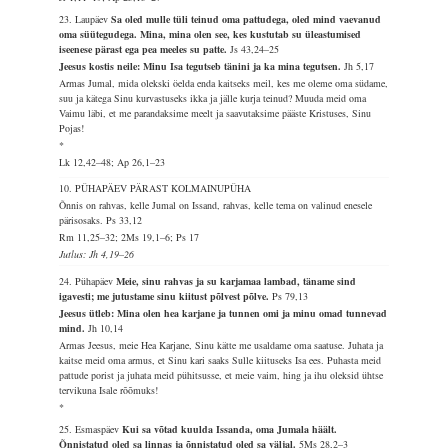
23. Laupäev
Sa oled mulle tüli teinud oma pattudega, oled mind vaevanud
oma süütegudega. Mina, mina olen see, kes kustutab su üleastumised
iseenese pärast ega pea meeles su patte.
Js 43,24–25
Jeesus kostis neile: Minu Isa tegutseb tänini ja ka mina tegutsen.
Jh 5,17
Armas Jumal, mida olekski öelda enda kaitseks meil, kes me oleme oma südame,
suu ja kätega Sinu kurvastuseks ikka ja jälle kurja teinud? Muuda meid oma
Vaimu läbi, et me parandaksime meelt ja saavutaksime pääste Kristuses, Sinu
Pojas!
*
Lk 12,42–48; Ap 26,1–23
10. PÜHAPÄEV PÄRAST KOLMAINUPÜHA
Õnnis on rahvas, kelle Jumal on Issand, rahvas, kelle tema on valinud enesele
pärisosaks.
Ps 33,12
Rm 11,25–32; 2Ms 19,1–6; Ps 17
Jutlus: Jh 4,19–26
24. Pühapäev
Meie, sinu rahvas ja su karjamaa lambad, täname sind
igavesti; me jutustame sinu kiitust põlvest põlve.
Ps 79,13
Jeesus ütleb: Mina olen hea karjane ja tunnen omi ja minu omad tunnevad
mind.
Jh 10,14
Armas Jeesus, meie Hea Karjane, Sinu kätte me usaldame oma saatuse. Juhata ja
kaitse meid oma armus, et Sinu kari saaks Sulle kiituseks Isa ees. Puhasta meid
pattude porist ja juhata meid pühitsusse, et meie vaim, hing ja ihu oleksid ühtse
tervikuna Isale rõõmuks!
*
25. Esmaspäev
Kui sa võtad kuulda Issanda, oma Jumala häält.
Õnnistatud oled sa linnas ja õnnistatud oled sa väljal.
5Ms 28,2–3