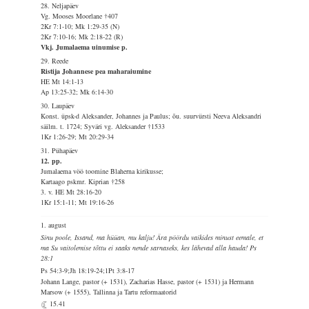
28. Neljapäev
Vg. Mooses Moorlane †407
2Kr 7:1-10; Mk 1:29-35 (N)
2Kr 7:10-16; Mk 2:18-22 (R)
Vkj. Jumalaema uinumise p.
29. Reede
Ristija Johannese pea maharaiumine
HE Mt 14:1-13
Ap 13:25-32; Mk 6:14-30
30. Laupäev
Konst. üpsk-d Aleksander, Johannes ja Paulus; õu. suurvürsti Neeva Aleksandri
säilm. t. 1724; Syväri vg. Aleksander †1533
1Kr 1:26-29; Mt 20:29-34
31. Pühapäev
12. pp.
Jumalaema vöö toomine Blaherna kirikusse;
Kartaago pskmr. Kiprian †258
3. v. HE Mt 28:16-20
1Kr 15:1-11; Mt 19:16-26
1. august
Sinu poole, Issand, ma hüüan, mu kalju! Ära pöördu vaikides minust eemale, et
ma Su vaitolemise tõttu ei saaks nende sarnaseks, kes lähevad alla hauda! Ps
28:1
Ps 54:3-9;Jh 18:19-24;1Pt 3:8-17
Johann Lange, pastor (+ 1531), Zacharias Hasse, pastor (+ 1531) ja Hermann
Marsow (+ 1555), Tallinna ja Tartu reformaatorid
15.41