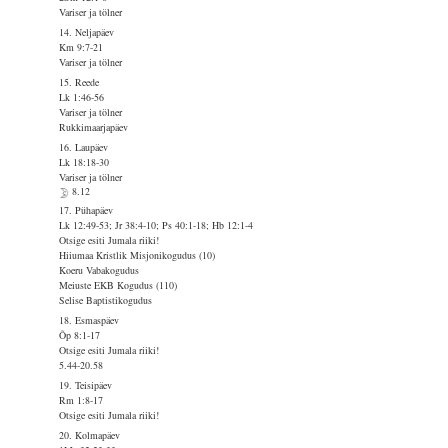
Variser ja tölner
14. Neljapäev
Km 9:7-21
Variser ja tölner
15. Reede
Lk 1:46-56
Variser ja tölner
Rukkimaarjapäev
16. Laupäev
Lk 18:18-30
Variser ja tölner
8.12
17. Pühapäev
Lk 12:49-53; Jr 38:4-10; Ps 40:1-18; Hb 12:1-4
Otsige esiti Jumala riiki!
Hiiumaa Kristlik Misjonikogudus (10)
Koeru Vabakogudus
Meiuste EKB Kogudus (110)
Selise Baptistikogudus
18. Esmaspäev
Õp 8:1-17
Otsige esiti Jumala riiki!
5.44-20.58
19. Teisipäev
Rm 1:8-17
Otsige esiti Jumala riiki!
20. Kolmapäev