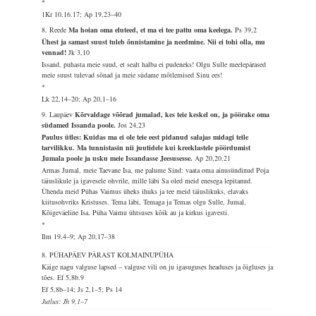
*
1Kr 10,16.17; Ap 19,23–40
8. Reede
Ma hoian oma eluteed, et ma ei tee pattu oma keelega.
Ps 39,2
Ühest ja samast suust tuleb õnnistamine ja needmine. Nii ei tohi olla, mu
vennad!
Jk 3,10
Issand, puhasta meie suud, et sealt halba ei pudeneks! Olgu Sulle meelepärased
meie suust tulevad sõnad ja meie südame mõtlemised Sinu ees!
*
Lk 22,14–20; Ap 20,1–16
9. Laupäev
Kõrvaldage võõrad jumalad, kes teie keskel on, ja pöörake oma
südamed Issanda poole.
Jos 24,23
Paulus ütles: Kuidas ma ei ole teie eest pidanud salajas midagi teile
tarvilikku. Ma tunnistasin nii juutidele kui kreeklastele pöördumist
Jumala poole ja usku meie Issandasse Jeesusesse.
Ap 20,20.21
Armas Jumal, meie Taevane Isa, me palume Sind: vaata oma ainusündinud Poja
täiuslikule ja igavesele ohvrile, mille läbi Sa oled meid enesega lepitanud.
Ühenda meid Pühas Vaimus üheks ihuks ja tee meid täiuslikuks, elavaks
kiitusohvriks Kristuses. Tema läbi, Temaga ja Temas olgu Sulle, Jumal,
Kõigeväeline Isa, Püha Vaimu ühtsuses kõik au ja kirkus igavesti.
*
Ilm 19,4–9; Ap 20,17–38
8. PÜHAPÄEV PÄRAST KOLMAINUPÜHA
Käige nagu valguse lapsed – valguse vili on ju igasuguses headuses ja õigluses ja
tões.
Ef 5,8b.9
Ef 5,8b–14; Js 2,1–5; Ps 14
Jutlus: Jh 9,1–7