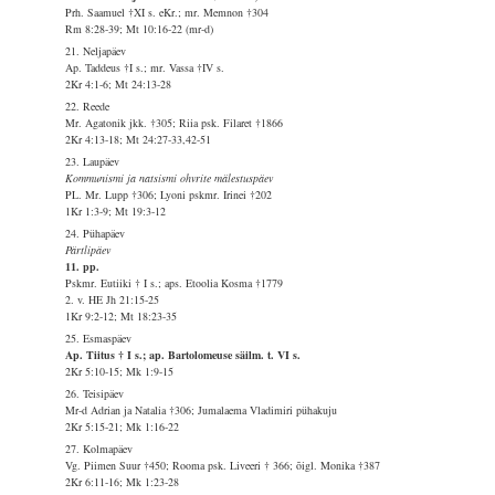
Prh. Saamuel †XI s. eKr.; mr. Memnon †304
Rm 8:28-39; Mt 10:16-22 (mr-d)
21. Neljapäev
Ap. Taddeus †I s.; mr. Vassa †IV s.
2Kr 4:1-6; Mt 24:13-28
22. Reede
Mr. Agatonik jkk. †305; Riia psk. Filaret †1866
2Kr 4:13-18; Mt 24:27-33,42-51
23. Laupäev
Kommunismi ja natsismi ohvrite mälestuspäev
PL. Mr. Lupp †306; Lyoni pskmr. Irinei †202
1Kr 1:3-9; Mt 19:3-12
24. Pühapäev
Pärtlipäev
11. pp.
Pskmr. Eutiiki † I s.; aps. Etoolia Kosma †1779
2. v. HE Jh 21:15-25
1Kr 9:2-12; Mt 18:23-35
25. Esmaspäev
Ap. Tiitus † I s.; ap. Bartolomeuse säilm. t. VI s.
2Kr 5:10-15; Mk 1:9-15
26. Teisipäev
Mr-d Adrian ja Natalia †306; Jumalaema Vladimiri pühakuju
2Kr 5:15-21; Mk 1:16-22
27. Kolmapäev
Vg. Piimen Suur †450; Rooma psk. Liveeri † 366; õigl. Monika †387
2Kr 6:11-16; Mk 1:23-28