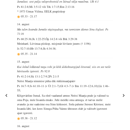
Jumalast, sest palju valeprohveteid on läinud välja maailma. 1Jh 4:1
Ps 81:2-8;Mi 3:5-12 või Trk 1:7-15;Rm 2:13-16
* 1973 Urmas Viilma, EELK peapiiskop
05.33
-
21.17
14. august
Ma tulen Issanda Jumala vägitegudega, ma tunnistan üksnes Sinu õiglust. Ps
71:16
Ps 68:25-36;Jk 1:22-25;Õp 14:2-8 või Brk 3:29-38
Meinhard, Liivimaa piiskop, misjonär liivlaste juures († 1196)
Js 52:7-10;Hb 13:7-8;Jh 4:34-38;
05.35
-
21.14
15. august
Kui õelad lokkavad nagu rohi ja kõik ülekohtutegijad õitsevad, siis on see neile
hävituseks igavesti. Ps 92:8
Ps 41:2-14;Sk 13:1-2,7-9;2Pt 2:1-5
Neitsi Maarja uinumise püha ehk rukkimaarjapäev
Ps 16:7–9;Js 61:10–11 (v Ül 2:1–7);Gl 4:3–7 (v Ilm 11:19–12:6,10);Lk 1:46–
55;
Kõigeväeline Jumal, Sa oled vaadanud armus Neitsi Maarja peale ja valinud ta
oma Poja, meie Issanda emaks. Juhi meidki oma armuga, et taevas meile
avaneks ja me saaksime osa Sinu kirkusest. Seda palume Jeesuse Kristuse, meie
Issanda läbi, kes koos Sinuga Püha Vaimu ühtsuses elab ja valitseb igavesest
ajast igavesti.
05.38
-
21.12
16. august