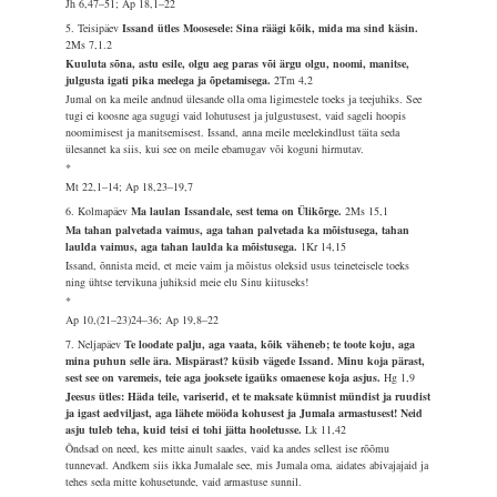
Jh 6,47–51; Ap 18,1–22
5. Teisipäev
Issand ütles Moosesele: Sina räägi kõik, mida ma sind käsin.
2Ms 7,1.2
Kuuluta sõna, astu esile, olgu aeg paras või ärgu olgu, noomi, manitse,
julgusta igati pika meelega ja õpetamisega.
2Tm 4,2
Jumal on ka meile andnud ülesande olla oma ligimestele toeks ja teejuhiks. See
tugi ei koosne aga sugugi vaid lohutusest ja julgustusest, vaid sageli hoopis
noomimisest ja manitsemisest. Issand, anna meile meelekindlust täita seda
ülesannet ka siis, kui see on meile ebamugav või koguni hirmutav.
*
Mt 22,1–14; Ap 18,23–19,7
6. Kolmapäev
Ma laulan Issandale, sest tema on Ülikõrge.
2Ms 15,1
Ma tahan palvetada vaimus, aga tahan palvetada ka mõistusega, tahan
laulda vaimus, aga tahan laulda ka mõistusega.
1Kr 14,15
Issand, õnnista meid, et meie vaim ja mõistus oleksid usus teineteisele toeks
ning ühtse tervikuna juhiksid meie elu Sinu kiituseks!
*
Ap 10,(21–23)24–36; Ap 19,8–22
7. Neljapäev
Te loodate palju, aga vaata, kõik väheneb; te toote koju, aga
mina puhun selle ära. Mispärast? küsib vägede Issand. Minu koja pärast,
sest see on varemeis, teie aga jooksete igaüks omaenese koja asjus.
Hg 1,9
Jeesus ütles: Häda teile, variserid, et te maksate kümnist mündist ja ruudist
ja igast aedviljast, aga lähete mööda kohusest ja Jumala armastusest! Neid
asju tuleb teha, kuid teisi ei tohi jätta hooletusse.
Lk 11,42
Õndsad on need, kes mitte ainult saades, vaid ka andes sellest ise rõõmu
tunnevad. Andkem siis ikka Jumalale see, mis Jumala oma, aidates abivajajaid ja
tehes seda mitte kohusetunde, vaid armastuse sunnil.