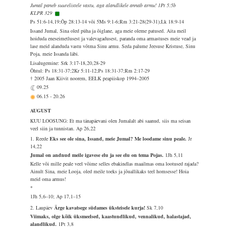
Jumal paneb suurelistele vastu, aga alandlikele annab armu! 1Pt 5:5b
KLPR 329
Ps 51:6-14,19;Õp 28:13-14 või 5Ms 9:1-6;Rm 3:21-28(29-31);Lk 18:9-14
Issand Jumal, Sina oled püha ja õiglane, aga meie oleme patused. Aita meil
hoiduda eneseimetlusest ja valevagadusest, paranda oma armastuses meie vead ja
lase meid alanduda vastu võtma Sinu armu. Seda palume Jeesuse Kristuse, Sinu
Poja, meie Issanda läbi.
Lisalugemine: Srk 3:17-18,20,28-29
Õhtul: Ps 18:31-37;2Kr 5:11-12;Ps 18:31-37;Rm 2:17-29
† 2005 Jaan Kiivit noorem, EELK peapiiskop 1994–2005
09.25
06.15
-
20.26
AUGUST
KUU LOOSUNG: Et ma tänapäevani olen Jumalalt abi saanud, siis ma seisan
veel siin ja tunnistan.
Ap 26,22
1. Reede
Eks see ole sina, Issand, meie Jumal? Me loodame sinu peale.
Jr
14,22
Jumal on andnud meile igavese elu ja see elu on tema Pojas.
1Jh 5,11
Kelle või mille peale veel võime selles ebakindlas maailmas oma lootused rajada?
Ainult Sina, meie Looja, oled meile toeks ja jõuallikaks teel homsesse! Hoia
meid oma armus!
*
1Jh 5,6–10; Ap 17,1–15
2. Laupäev
Ärge kavatsege südames üksteisele kurja!
Sk 7,10
Viimaks, olge kõik üksmeelsed, kaastundlikud, vennalikud, halastajad,
alandlikud.
1Pt 3,8