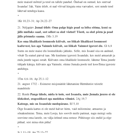
meie maised mõtted ja teod on tallele pandud. Õndsad on surnud, kes surevad
Issandas! Jah, Vaim ütleb, et nad võivad hingata oma vaevadest, sest nende teod
lähevad nendega kaasa.
*
1Kr 10,23–31; Ap 24,22–27
21. Neljapäev
Jumal ütleb: Oma palge higis pead sa leiba sööma, kuni sa
jälle mullaks saad, sest sellest sa oled võetud! Tõesti, sa oled põrm ja pead
jälle põrmuks saama.
1Ms 3,19
Kes oma lihalikule loomusele külvab, see lõikab lihalikust loomusest
kaduvust, kes aga Vaimule külvab, see lõikab Vaimust igavest elu.
Gl 6,8
Surm on meie maise elu loomulikuks jätkuks. Selle, mis Issand siia on andnud,
võtab Ta seatud päeval taas. Me kuulume igavesti Issandale, kes meid armastab ja
enda juurde tagasi ootab. Külvates oma lihalikule loomusele, läheme Tema juurde
tühjade kätega, külvates aga Vaimule, oleme Jumala poole teel koosTema igaveste
andidega.
*
1Tm 4,6–16; Ap 25,1–12
21. august 1732 – Esimeste misjonäride lähetamine Herrnhutist teistele
mandritele
22. Reede
Pange tähele, mida te teete, sest Issanda, meie Jumala juures ei ole
ülekohut, erapoolikust ega meelehea võtmist.
2Aj 19,7
Katsuge, mis on Issandale meelepärane.
Ef 5,10
Õige Issanda kartus ei ole meid halvav hirm, vaid mõistmine, armastus ja
sõnakuulmine. Tema, meie Looja, kes soovib meile parimat, nagu meiegi seda
soovime oma lastele, on välja öelnud oma ootuse: Pühitsege siis endid ja olge
pühad, sest mina olen püha!
*
Jr 1,11–19; Ap 25,13–27