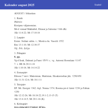
Kalender august 2025
Seaded
AUGUST / lõikuskuu
1. Reede
Päätnits
Ristipuu väljatoomine.
Mr-d vennad Makkabid, Eleasar ja Saloome †166 eKr.
1Kr 11:8-22; Mt 17:10-18
2. Laupäev
Esimr. Stefani säilm. t.; Moskva õn. Vassiili 1552
Rm 13:1-10; Mt 12:30-37
Vkj. Prh. Eelija
3. Pühapäev
8. pp.
Vg-d Iisak, Dalmati ja Faust †IV-V s.; vg. Antooni Roomlane †1147
7. v. HE Jh 20:11-18
1Kr 1:10-18; Mt 14:14-22
4. Esmaspäev
Efesose 7 mr-t: Maksimian, Martinian, Eksakustodian jkk. †250/450
1Kr 11:31-12:6; Mt 18:1-11
5. Teisipäev
EP. Mr. Eusigni †362; õigl. Nonna †374; Rooma pst-d Anter †238 ja Fabian
†250
1Kr 12:12-26; Mt 18:18-22,19:1-2,13-15 (T)
1Kr 13:4-14:5; Mt 20:1-16 (K)
6. Kolmapäev
ISSANDAMUUTMISE PÜHA