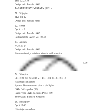
1Ms 32:23-33
Otsige esiti Jumala riiki!
TAASISESEISVUMISPÄEV (1991)
21. Neljapäev
2Kn 2:1-12
Otsige esiti Jumala riiki!
22. Reede
Õp 3:1-12
Otsige esiti Jumala riiki!
Pastoriperede laager, 22.–23.08
23. Laupäev
Jr 26:20-24
Otsige esiti Jumala riiki!
Kommunismi ja natsismi ohvrite mälestuspäev
9.06
24. Pühapäev
Lk 13:22-30; Js 66:18-21; Ps 117:1-2; Hb 12:5-13
Halastaja samaarlane
Apostel Bartolomeuse päev e pärtlipäev
Eikla Priikogudus (90)
Pärnu Vene EKB Kogudus Peetel (75)
Suure-Jaani Baptisti Kogudus
25. Esmaspäev
Õp 3:27-35
Halastaja samaarlane