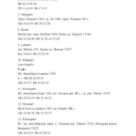
HE Lk 9:28-36
2Pt 1:10-19; Mt 17:1-9
7. Neljapäev
Vgmr. Domeeti †363; vg. Or †390; vgmr. Potamia †IV s.
1Kr 14:6-19; Mt 20:17-28
8. Reede
Küziki psk. tunn. Emilian †820; Siinai vg. Grigoori †1346
1Kr 14:26-40; Mt 21:12-14,17-20
9. Laupäev
Ap. Mattias †63; Alaska vg. Herman †1837
Rm 14:6-9; Mt 15:32-39
10. Pühapäev
Lauritsapäev
9. pp.
Mr. ülemdiakon Laurenti †258
8. v. HE Jh 20:19-31
1Kr 3:9-17; Mt 14:22-34
11. Esmaspäev
Mr. ülemdiakon Eupl †304; mr. Susanna jkk. III s.; vg. psk. Nifont †1530
1Kr 15:12-19; Mt 21:18-22
12. Teisipäev
Mr-d Footi ja Anikita †305; mr. Pamfil †III s.
1Kr 15:29-38; Mt 21:23-27
13. Kolmapäev
PL. Vg. tunn Maksimi säilm. t.; Voroneži psk. Tihhon †1783; Petrogradi pskmr.
Benjamin †1922
1Kr 16:4-12; Mt 21:28-32