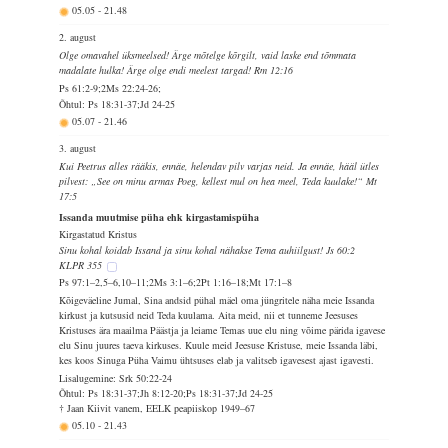
05.05
-
21.48
2. august
Olge omavahel üksmeelsed! Ärge mõtelge kõrgilt, vaid laske end tõmmata
madalate hulka! Ärge olge endi meelest targad! Rm 12:16
Ps 61:2-9;2Ms 22:24-26;
Õhtul: Ps 18:31-37;Jd 24-25
05.07
-
21.46
3. august
Kui Peetrus alles rääkis, ennäe, helendav pilv varjas neid. Ja ennäe, hääl ütles
pilvest: „See on minu armas Poeg, kellest mul on hea meel, Teda kuulake!“ Mt
17:5
Issanda muutmise püha ehk kirgastamispüha
Kirgastatud Kristus
Sinu kohal koidab Issand ja sinu kohal nähakse Tema auhiilgust! Js 60:2
KLPR 355
Ps 97:1–2,5–6,10–11;2Ms 3:1–6;2Pt 1:16–18;Mt 17:1–8
Kõigeväeline Jumal, Sina andsid pühal mäel oma jüngritele näha meie Issanda
kirkust ja kutsusid neid Teda kuulama. Aita meid, nii et tunneme Jeesuses
Kristuses ära maailma Päästja ja leiame Temas uue elu ning võime pärida igavese
elu Sinu juures taeva kirkuses. Kuule meid Jeesuse Kristuse, meie Issanda läbi,
kes koos Sinuga Püha Vaimu ühtsuses elab ja valitseb igavesest ajast igavesti.
Lisalugemine: Srk 50:22-24
Õhtul: Ps 18:31-37;Jh 8:12-20;Ps 18:31-37;Jd 24-25
† Jaan Kiivit vanem, EELK peapiiskop 1949–67
05.10
-
21.43