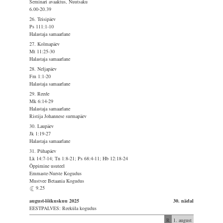
Seminari avaaktus, Nuutsaku
6.00-20.39
26. Teisipäev
Ps 111:1-10
Halastaja samaarlane
27. Kolmapäev
Mt 11:25-30
Halastaja samaarlane
28. Neljapäev
Fm 1:1-20
Halastaja samaarlane
29. Reede
Mk 6:14-29
Halastaja samaarlane
Ristija Johannese surmapäev
30. Laupäev
Jk 1:19-27
Halastaja samaarlane
31. Pühapäev
Lk 14:7-14; Tn 1:8-21; Ps 68:4-11; Hb 12:18-24
Õppimine usuteel
Emmaste-Nurste Kogudus
Mustvee Betaania Kogudus
9.25
august-lõikuskuu 2025
30. nädal
EESTPALVES: Reeküla kogudus
R
1. august