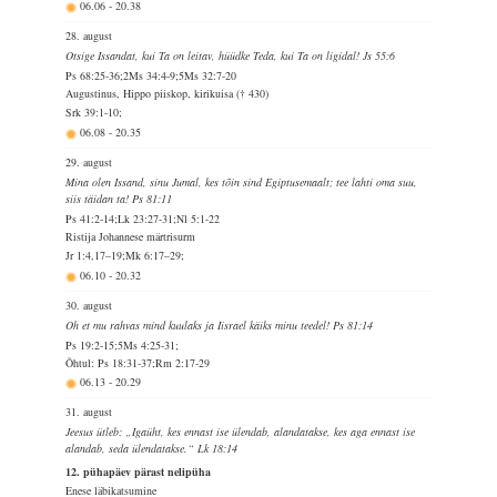
06.06
-
20.38
28. august
Otsige Issandat, kui Ta on leitav, hüüdke Teda, kui Ta on ligidal! Js 55:6
Ps 68:25-36;2Ms 34:4-9;5Ms 32:7-20
Augustinus, Hippo piiskop, kirikuisa († 430)
Srk 39:1-10;
06.08
-
20.35
29. august
Mina olen Issand, sinu Jumal, kes tõin sind Egiptusemaalt; tee lahti oma suu,
siis täidan ta! Ps 81:11
Ps 41:2-14;Lk 23:27-31;Nl 5:1-22
Ristija Johannese märtrisurm
Jr 1:4,17–19;Mk 6:17–29;
06.10
-
20.32
30. august
Oh et mu rahvas mind kuulaks ja Iisrael käiks minu teedel! Ps 81:14
Ps 19:2-15;5Ms 4:25-31;
Õhtul: Ps 18:31-37;Rm 2:17-29
06.13
-
20.29
31. august
Jeesus ütleb: „Igaüht, kes ennast ise ülendab, alandatakse, kes aga ennast ise
alandab, seda ülendatakse.“ Lk 18:14
12. pühapäev pärast nelipüha
Enese läbikatsumine