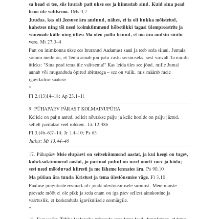
sa head ei tee, siis luurab patt ukse ees ja himustab sind. Kuid sina pead
tema üle valitsema.
1Ms 4,7
Juudas, kes oli Jeesuse ära andnud, nähes, et ta oli hukka mõistetud,
kahetses ning tõi need kolmkümmend hõbetükki tagasi ülempreestrite ja
vanemate kätte ning ütles: Ma olen pattu teinud, et ma ära andsin süütu
vere.
Mt 27,3–4
Patt on inimkonna ukse ees luuranud Aadamast saati ja teeb seda siiani. Jumala
sõnum meile on, et Tema annab jõu patu vastu seismiseks, sest vaevalt Ta muidu
ütleks: "Sina pead tema üle valitsema!" Kas leida üles see jõud, mille Jumal
annab või muganduda õpitud abitusega – see on valik, mis määrab meie
igavikulise saatuse.
*
Fl 2,(13)14–18; Ap 23,1–11
9. PÜHAPÄEV PÄRAST KOLMAINUPÜHA
Kellele on palju antud, sellelt nõutakse palju ja kelle hoolde on palju jäetud,
sellelt päritakse veel rohkem.
Lk 12,48b
Fl 3,(4b–6)7–14; Jr 1,4–10; Ps 63
Jutlus: Mt 13,44–46
17. Pühapäev
Meie elupäevi on seitsekümmend aastat, ja kui keegi on tugev,
kaheksakümmend aastat, ja parimal puhul on need ometi vaev ja häda;
sest need mööduvad kiiresti ja me läheme lennates ära.
Ps 90,10
Ma püüan ära tunda Kristust ja tema ülestõusmise väge.
Fl 3,10
Pauluse pingutuste eesmärk oli jõuda ülestõusmisele surnuist. Meie maiste
päevade mõõt ei ole pikk ja seda enam on iga päev sellest ainukordne ja
väärtuslik, et keskenduda igavikulisele eesmärgile.
*