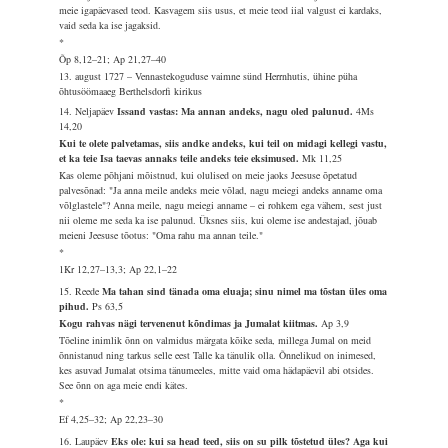
meie igapäevased teod. Kasvagem siis usus, et meie teod iial valgust ei kardaks,
vaid seda ka ise jagaksid.
*
Õp 8,12–21; Ap 21,27–40
13. august 1727 – Vennastekoguduse vaimne sünd Herrnhutis, ühine püha
õhtusöömaaeg Berthelsdorfi kirikus
14. Neljapäev
Issand vastas: Ma annan andeks, nagu oled palunud.
4Ms
14,20
Kui te olete palvetamas, siis andke andeks, kui teil on midagi kellegi vastu,
et ka teie Isa taevas annaks teile andeks teie eksimused.
Mk 11,25
Kas oleme põhjani mõistnud, kui olulised on meie jaoks Jeesuse õpetatud
palvesõnad: "Ja anna meile andeks meie võlad, nagu meiegi andeks anname oma
võlglastele"? Anna meile, nagu meiegi anname – ei rohkem ega vähem, sest just
nii oleme me seda ka ise palunud. Üksnes siis, kui oleme ise andestajad, jõuab
meieni Jeesuse tõotus: "Oma rahu ma annan teile."
*
1Kr 12,27–13,3; Ap 22,1–22
15. Reede
Ma tahan sind tänada oma eluaja; sinu nimel ma tõstan üles oma
pihud.
Ps 63,5
Kogu rahvas nägi tervenenut kõndimas ja Jumalat kiitmas.
Ap 3,9
Tõeline inimlik õnn on valmidus märgata kõike seda, millega Jumal on meid
õnnistanud ning tarkus selle eest Talle ka tänulik olla. Õnnelikud on inimesed,
kes asuvad Jumalat otsima tänumeeles, mitte vaid oma hädapäevil abi otsides.
See õnn on aga meie endi kätes.
*
Ef 4,25–32; Ap 22,23–30
16. Laupäev
Eks ole: kui sa head teed, siis on su pilk tõstetud üles? Aga kui