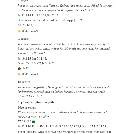
8. august
Issand on kuningas, maa ilutsegu! Rõõmustagu saarte hulk! Pilved ja pimedus
on Tema ümber, õigus ja õiglus on Ta aujärje alus. Ps 97:1-2
Ps 41:2-14;Jh 13:30-32;Jh 17:1-5
Dominicus, preester, dominiiklaste ordu rajaja († 1221)
Srk 39:1-10;
05.21
-
21.30
9. august
Teie, kes armastate Issandat, vihake kurja! Tema hoiab oma vagade hingi, Ta
kisub nad ära õelate käest. Valgus koidab õigele ja rõõm neile, kes õiglased
südamelt. Ps 97:10-11
Ps 19:2-15;Ilm 5:11-14;
Õhtul: Ps 18:31-37;Js 5:18-23
10.55
05.24
-
21.28
10. august
Jeesus ütles jüngritele: „Hoiduge valeprohvetite eest, kes tulevad teie juurde
lambanahas, seestpidi aga on kiskjad hundid! Te tunnete nad ära nende
viljast.“ Mt 7:15-16
9. pühapäev pärast nelipüha
Tõde ja eksitus
Käige nagu valguse lapsed - sest valguse vili on ju igasuguses headuses ja
õiguses ja tões. Ef 5:8b,9
KLPR 365
Ps 92:5-10,13-14;5Ms 13:1-5 või Ii 28:7-15,23-28;1Jh 4:1-6;Mt 7:15-23
Jumal, meie Isa, Sina valgustad oma Vaimuga meie pimedust. Sina näed, kui