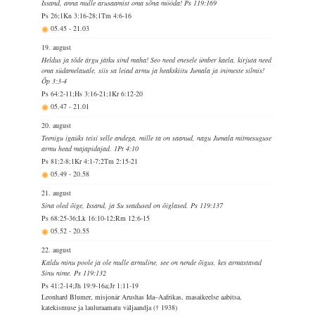
Issand, anna mulle arusaamist oma sõna mööda! Ps 119:169
Ps 26;1Kn 3:16-28;1Tm 4:6-16
05.45
-
21.03
19. august
Heldus ja tõde ärgu jätku sind maha! Seo need enesele ümber kaela, kirjuta need
oma südamelauale, siis sa leiad armu ja heakskiitu Jumala ja inimeste silmis!
Õp 3:3-4
Ps 64:2-11;Hs 3:16-21;1Kr 6:12-20
05.47
-
21.01
20. august
Teenigu igaüks teisi selle andega, mille ta on saanud, nagu Jumala mitmesuguse
armu head majapidajad. 1Pt 4:10
Ps 81:2-8;1Kr 4:1-7;2Tm 2:15-21
05.49
-
20.58
21. august
Sina oled õige, Issand, ja Su seadused on õiglased. Ps 119:137
Ps 68:25-36;Lk 16:10-12;Rm 12:6-15
05.52
-
20.55
22. august
Kaldu minu poole ja ole mulle armuline, see on nende õigus, kes armastavad
Sinu nime. Ps 119:132
Ps 41:2-14;Jh 19:9-16a;Jr 1:11-19
Leonhard Blumer, misjonär Arushas Ida–Aafrikas, masaikeelse aabitsa,
katekismuse ja lauluraamatu väljaandja († 1938)