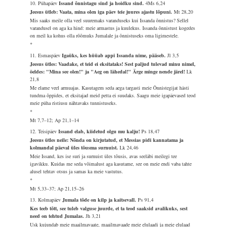
10. Pühapäev
Issand õnnistagu sind ja hoidku sind.
4Ms 6,24
Jeesus ütleb: Vaata, mina olen iga päev teie juures ajastu lõpuni.
Mt 28,20
Mis saaks meile olla veel suuremaks varanduseks kui Issanda õnnistus? Sellel
varandusel on aga ka hind: meie armastus ja kuulekus. Issanda õnnistust kogedes
on meil ka kohus olla rõõmuks Jumalale ja õnnistuseks oma ligimestele.
*
11. Esmaspäev
Igaüks, kes hüüab appi Issanda nime, pääseb.
Jl 3,5
Jeesus ütles: Vaadake, et teid ei eksitataks! Sest paljud tulevad minu nimel,
öeldes: "Mina see olen!" ja "Aeg on lähedal!" Ärge minge nende järel!
Lk
21,8
Me elame veel armuajas. Kasutagem seda aega targasti meie Õnnistegijat hästi
tundma õppides, et eksitajad meid petta ei suudaks. Saagu meie igapäevased teod
meie püha ristiusu nähtavaks tunnistuseks.
*
Mt 7,7–12; Ap 21,1–14
12. Teisipäev
Issand elab, kiidetud olgu mu kalju!
Ps 18,47
Jeesus ütles neile: Nõnda on kirjutatud, et Messias pidi kannatama ja
kolmandal päeval üles tõusma surnuist.
Lk 24,46
Meie Issand, kes ise suri ja surnuist üles tõusis, avas seeläbi meilegi tee
igavikku. Kuidas me seda võimalust aga kasutame, see on meie endi vaba tahte
alusel tehtav otsus ja samas ka meie vastutus.
*
Mt 5,33–37; Ap 21,15–26
13. Kolmapäev
Jumala tõde on kilp ja kaitsevall.
Ps 91,4
Kes teeb tõtt, see tuleb valguse juurde, et ta teod saaksid avalikuks, sest
need on tehtud Jumalas.
Jh 3,21
Usk kujundab meie maailmavaate, maailmavaade meie elulaadi ja meie elulaad