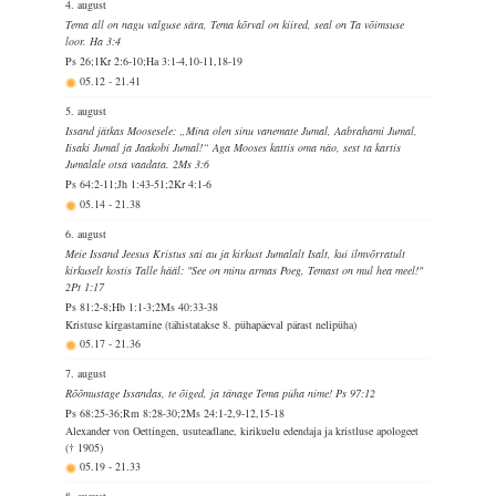
4. august
Tema all on nagu valguse sära, Tema kõrval on kiired, seal on Ta võimsuse
loor. Ha 3:4
Ps 26;1Kr 2:6-10;Ha 3:1-4,10-11,18-19
05.12
-
21.41
5. august
Issand jätkas Moosesele: „Mina olen sinu vanemate Jumal, Aabrahami Jumal,
Iisaki Jumal ja Jaakobi Jumal!“ Aga Mooses kattis oma näo, sest ta kartis
Jumalale otsa vaadata. 2Ms 3:6
Ps 64:2-11;Jh 1:43-51;2Kr 4:1-6
05.14
-
21.38
6. august
Meie Issand Jeesus Kristus sai au ja kirkust Jumalalt Isalt, kui ilmvõrratult
kirkuselt kostis Talle hääl: "See on minu armas Poeg, Temast on mul hea meel!"
2Pt 1:17
Ps 81:2-8;Hb 1:1-3;2Ms 40:33-38
Kristuse kirgastamine (tähistatakse 8. pühapäeval pärast nelipüha)
05.17
-
21.36
7. august
Rõõmustage Issandas, te õiged, ja tänage Tema püha nime! Ps 97:12
Ps 68:25-36;Rm 8:28-30;2Ms 24:1-2,9-12,15-18
Alexander von Oettingen, usuteadlane, kirikuelu edendaja ja kristluse apologeet
(† 1905)
05.19
-
21.33