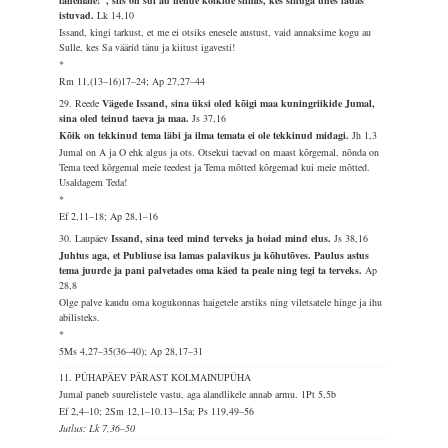
lähemale!", siis on sul au nende kõikide silmis, kes sinuga ühes lauas
istuvad.
Lk 14,10
Issand, kingi tarkust, et me ei otsiks enesele austust, vaid annaksime kogu au
Sulle, kes Sa väärid tänu ja kiitust igavesti!
*
Rm 11,(13–16)17–24; Ap 27,27–44
29. Reede
Vägede Issand, sina üksi oled kõigi maa kuningriikide Jumal,
sina oled teinud taeva ja maa.
Js 37,16
Kõik on tekkinud tema läbi ja ilma temata ei ole tekkinud midagi.
Jh 1,3
Jumal on A ja O ehk algus ja ots. Otsekui taevad on maast kõrgemal, nõnda on
Tema teed kõrgemal meie teedest ja Tema mõtted kõrgemad kui meie mõtted.
Usaldagem Teda!
*
Ef 2,11–18; Ap 28,1–16
30. Laupäev
Issand, sina teed mind terveks ja hoiad mind elus.
Js 38,16
Juhtus aga, et Publiuse isa lamas palavikus ja kõhutõves. Paulus astus
tema juurde ja pani palvetades oma käed ta peale ning tegi ta terveks.
Ap
28,8
Olge palve kaudu oma kogukonnas haigetele arstiks ning viletsatele hinge ja ihu
abilisteks.
*
5Ms 4,27–35(36–40); Ap 28,17–31
11. PÜHAPÄEV PÄRAST KOLMAINUPÜHA
Jumal paneb suurelistele vastu, aga alandlikele annab armu.
1Pt 5,5b
Ef 2,4–10; 2Sm 12,1–10.13–15a; Ps 119,49–56
Jutlus: Lk 7,36–50