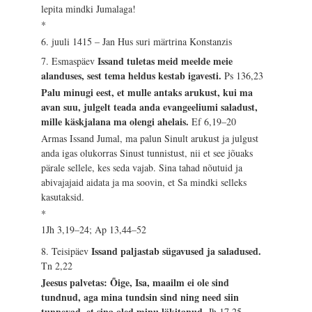
lepita mindki Jumalaga!
*
6. juuli 1415 – Jan Hus suri märtrina Konstanzis
Issand tuletas meid meelde meie
7. Esmaspäev
alanduses, sest tema heldus kestab igavesti.
Ps 136,23
Palu minugi eest, et mulle antaks arukust, kui ma
avan suu, julgelt teada anda evangeeliumi saladust,
mille käskjalana ma olengi ahelais.
Ef 6,19–20
Armas Issand Jumal, ma palun Sinult arukust ja julgust
anda igas olukorras Sinust tunnistust, nii et see jõuaks
pärale sellele, kes seda vajab. Sina tahad nõutuid ja
abivajajaid aidata ja ma soovin, et Sa mindki selleks
kasutaksid.
*
1Jh 3,19–24; Ap 13,44–52
Issand paljastab sügavused ja saladused.
8. Teisipäev
Tn 2,22
Jeesus palvetas: Õige, Isa, maailm ei ole sind
tundnud, aga mina tundsin sind ning need siin
tunnevad, et sina oled minu läkitanud.
Jh 17,25