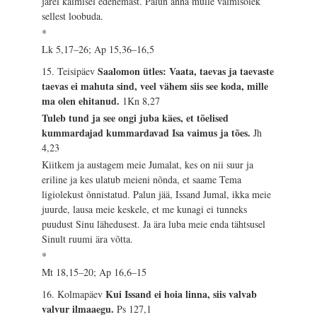
järel käimisel edenemast. Palun anna mulle valmisolek
sellest loobuda.
*
Lk 5,17–26; Ap 15,36–16,5
Saalomon ütles: Vaata, taevas ja taevaste
15. Teisipäev
taevas ei mahuta sind, veel vähem siis see koda, mille
ma olen ehitanud.
1Kn 8,27
Tuleb tund ja see ongi juba käes, et tõelised
kummardajad kummardavad Isa vaimus ja tões.
Jh
4,23
Kiitkem ja austagem meie Jumalat, kes on nii suur ja
eriline ja kes ulatub meieni nõnda, et saame Tema
ligiolekust õnnistatud. Palun jää, Issand Jumal, ikka meie
juurde, lausa meie keskele, et me kunagi ei tunneks
puudust Sinu lähedusest. Ja ära luba meie enda tähtsusel
Sinult ruumi ära võtta.
*
Mt 18,15–20; Ap 16,6–15
Kui Issand ei hoia linna, siis valvab
16. Kolmapäev
valvur ilmaaegu.
Ps 127,1