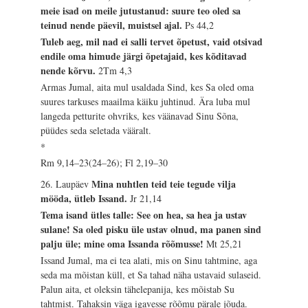
meie isad on meile jutustanud: suure teo oled sa
teinud nende päevil, muistsel ajal.
Ps 44,2
Tuleb aeg, mil nad ei salli tervet õpetust, vaid otsivad
endile oma himude järgi õpetajaid, kes kõditavad
nende kõrvu.
2Tm 4,3
Armas Jumal, aita mul usaldada Sind, kes Sa oled oma
suures tarkuses maailma käiku juhtinud. Ära luba mul
langeda petturite ohvriks, kes väänavad Sinu Sõna,
püüdes seda seletada vääralt.
*
Rm 9,14–23(24–26); Fl 2,19–30
Mina nuhtlen teid teie tegude vilja
26. Laupäev
mööda, ütleb Issand.
Jr 21,14
Tema isand ütles talle: See on hea, sa hea ja ustav
sulane! Sa oled pisku üle ustav olnud, ma panen sind
palju üle; mine oma Issanda rõõmusse!
Mt 25,21
Issand Jumal, ma ei tea alati, mis on Sinu tahtmine, aga
seda ma mõistan küll, et Sa tahad näha ustavaid sulaseid.
Palun aita, et oleksin tähelepanija, kes mõistab Su
tahtmist. Tahaksin väga igavesse rõõmu pärale jõuda.