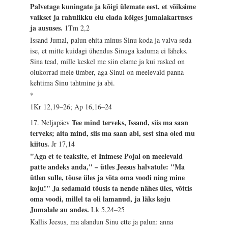
Palvetage kuningate ja kõigi ülemate eest, et võiksime
vaikset ja rahulikku elu elada kõiges jumalakartuses
ja aususes.
1Tm 2,2
Issand Jumal, palun ehita minus Sinu koda ja valva seda
ise, et mitte kuidagi ühendus Sinuga kaduma ei läheks.
Sina tead, mille keskel me siin elame ja kui rasked on
olukorrad meie ümber, aga Sinul on meelevald panna
kehtima Sinu tahtmine ja abi.
*
1Kr 12,19–26; Ap 16,16–24
Tee mind terveks, Issand, siis ma saan
17. Neljapäev
terveks; aita mind, siis ma saan abi, sest sina oled mu
kiitus.
Jr 17,14
"Aga et te teaksite, et Inimese Pojal on meelevald
patte andeks anda," – ütles Jeesus halvatule: "Ma
ütlen sulle, tõuse üles ja võta oma voodi ning mine
koju!" Ja sedamaid tõusis ta nende nähes üles, võttis
oma voodi, millel ta oli lamanud, ja läks koju
Jumalale au andes.
Lk 5,24–25
Kallis Jeesus, ma alandun Sinu ette ja palun: anna