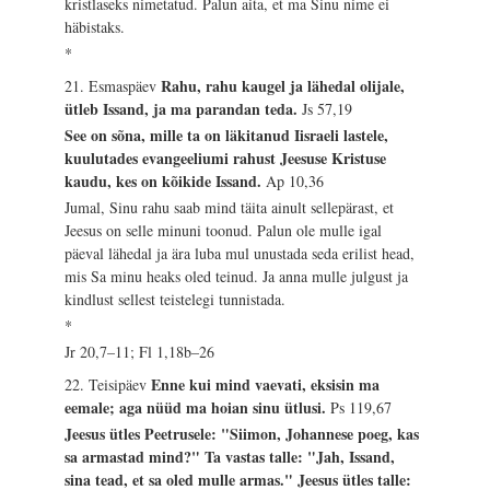
kristlaseks nimetatud. Palun aita, et ma Sinu nime ei
häbistaks.
*
Rahu, rahu kaugel ja lähedal olijale,
21. Esmaspäev
ütleb Issand, ja ma parandan teda.
Js 57,19
See on sõna, mille ta on läkitanud Iisraeli lastele,
kuulutades evangeeliumi rahust Jeesuse Kristuse
kaudu, kes on kõikide Issand.
Ap 10,36
Jumal, Sinu rahu saab mind täita ainult sellepärast, et
Jeesus on selle minuni toonud. Palun ole mulle igal
päeval lähedal ja ära luba mul unustada seda erilist head,
mis Sa minu heaks oled teinud. Ja anna mulle julgust ja
kindlust sellest teistelegi tunnistada.
*
Jr 20,7–11; Fl 1,18b–26
Enne kui mind vaevati, eksisin ma
22. Teisipäev
eemale; aga nüüd ma hoian sinu ütlusi.
Ps 119,67
Jeesus ütles Peetrusele: "Siimon, Johannese poeg, kas
sa armastad mind?" Ta vastas talle: "Jah, Issand,
sina tead, et sa oled mulle armas." Jeesus ütles talle: