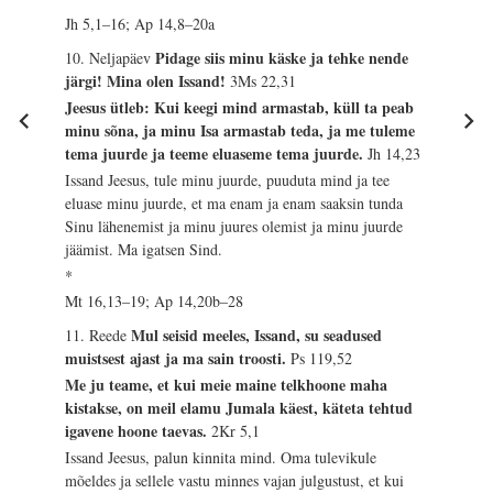
Jh 5,1–16; Ap 14,8–20a
Pidage siis minu käske ja tehke nende
10. Neljapäev
järgi! Mina olen Issand!
3Ms 22,31
Jeesus ütleb: Kui keegi mind armastab, küll ta peab
minu sõna, ja minu Isa armastab teda, ja me tuleme
tema juurde ja teeme eluaseme tema juurde.
Jh 14,23
Issand Jeesus, tule minu juurde, puuduta mind ja tee
eluase minu juurde, et ma enam ja enam saaksin tunda
Sinu lähenemist ja minu juures olemist ja minu juurde
jäämist. Ma igatsen Sind.
*
Mt 16,13–19; Ap 14,20b–28
Mul seisid meeles, Issand, su seadused
11. Reede
muistsest ajast ja ma sain troosti.
Ps 119,52
Me ju teame, et kui meie maine telkhoone maha
kistakse, on meil elamu Jumala käest, käteta tehtud
igavene hoone taevas.
2Kr 5,1
Issand Jeesus, palun kinnita mind. Oma tulevikule
mõeldes ja sellele vastu minnes vajan julgustust, et kui