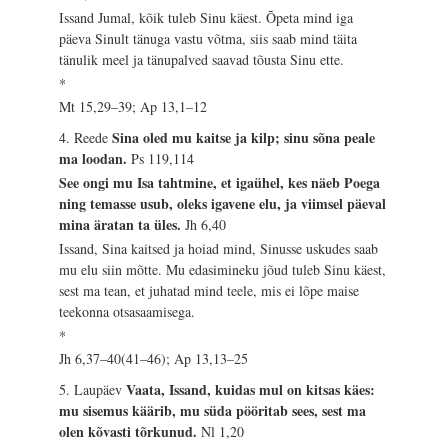
Issand Jumal, kõik tuleb Sinu käest. Õpeta mind iga
päeva Sinult tänuga vastu võtma, siis saab mind täita
tänulik meel ja tänupalved saavad tõusta Sinu ette.
*
Mt 15,29–39; Ap 13,1–12
Sina oled mu kaitse ja kilp; sinu sõna peale
4. Reede
ma loodan.
Ps 119,114
See ongi mu Isa tahtmine, et igaühel, kes näeb Poega
ning temasse usub, oleks igavene elu, ja viimsel päeval
mina äratan ta üles.
Jh 6,40
Issand, Sina kaitsed ja hoiad mind, Sinusse uskudes saab
mu elu siin mõtte. Mu edasimineku jõud tuleb Sinu käest,
sest ma tean, et juhatad mind teele, mis ei lõpe maise
teekonna otsasaamisega.
*
Jh 6,37–40(41–46); Ap 13,13–25
Vaata, Issand, kuidas mul on kitsas käes:
5. Laupäev
mu sisemus käärib, mu süda pööritab sees, sest ma
olen kõvasti tõrkunud.
Nl 1,20