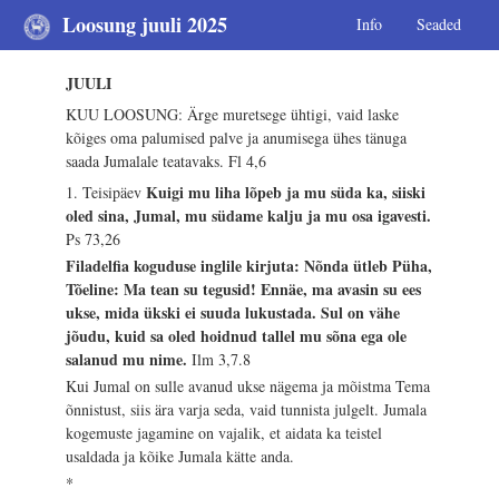
Loosung juuli 2025
Info
Seaded
JUULI
KUU LOOSUNG: Ärge muretsege ühtigi, vaid laske
kõiges oma palumised palve ja anumisega ühes tänuga
saada Jumalale teatavaks.
Fl 4,6
Kuigi mu liha lõpeb ja mu süda ka, siiski
1. Teisipäev
oled sina, Jumal, mu südame kalju ja mu osa igavesti.
Ps 73,26
Filadelfia koguduse inglile kirjuta: Nõnda ütleb Püha,
Tõeline: Ma tean su tegusid! Ennäe, ma avasin su ees
ukse, mida ükski ei suuda lukustada. Sul on vähe
jõudu, kuid sa oled hoidnud tallel mu sõna ega ole
salanud mu nime.
Ilm 3,7.8
Kui Jumal on sulle avanud ukse nägema ja mõistma Tema
õnnistust, siis ära varja seda, vaid tunnista julgelt. Jumala
kogemuste jagamine on vajalik, et aidata ka teistel
usaldada ja kõike Jumala kätte anda.
*