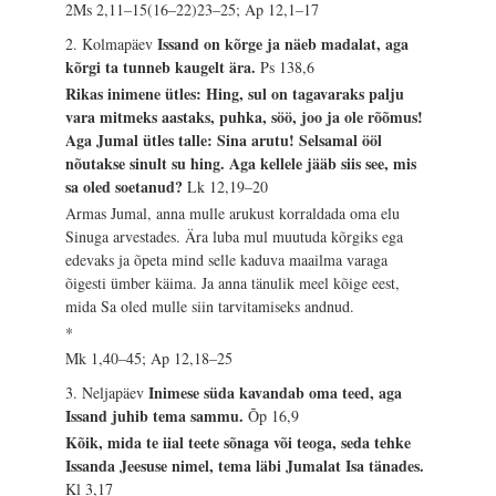
2Ms 2,11–15(16–22)23–25; Ap 12,1–17
Issand on kõrge ja näeb madalat, aga
2. Kolmapäev
kõrgi ta tunneb kaugelt ära.
Ps 138,6
Rikas inimene ütles: Hing, sul on tagavaraks palju
vara mitmeks aastaks, puhka, söö, joo ja ole rõõmus!
Aga Jumal ütles talle: Sina arutu! Selsamal ööl
nõutakse sinult su hing. Aga kellele jääb siis see, mis
sa oled soetanud?
Lk 12,19–20
Armas Jumal, anna mulle arukust korraldada oma elu
Sinuga arvestades. Ära luba mul muutuda kõrgiks ega
edevaks ja õpeta mind selle kaduva maailma varaga
õigesti ümber käima. Ja anna tänulik meel kõige eest,
mida Sa oled mulle siin tarvitamiseks andnud.
*
Mk 1,40–45; Ap 12,18–25
Inimese süda kavandab oma teed, aga
3. Neljapäev
Issand juhib tema sammu.
Õp 16,9
Kõik, mida te iial teete sõnaga või teoga, seda tehke
Issanda Jeesuse nimel, tema läbi Jumalat Isa tänades.
Kl 3,17