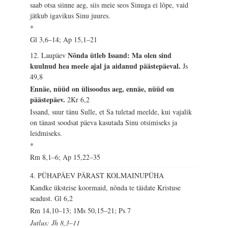
saab otsa siinne aeg, siis meie seos Sinuga ei lõpe, vaid
jätkub igavikus Sinu juures.
*
Gl 3,6–14; Ap 15,1–21
Nõnda ütleb Issand: Ma olen sind
12. Laupäev
kuulnud hea meele ajal ja aidanud päästepäeval.
Js
49,8
Ennäe, nüüd on ülisoodus aeg, ennäe, nüüd on
päästepäev.
2Kr 6,2
Issand, suur tänu Sulle, et Sa tuletad meelde, kui vajalik
on tänast soodsat päeva kasutada Sinu otsimiseks ja
leidmiseks.
*
Rm 8,1–6; Ap 15,22–35
4. PÜHAPÄEV PÄRAST KOLMAINUPÜHA
Kandke üksteise koormaid, nõnda te täidate Kristuse
seadust.
Gl 6,2
Rm 14,10–13; 1Ms 50,15–21; Ps 7
Jutlus: Jh 8,3–11