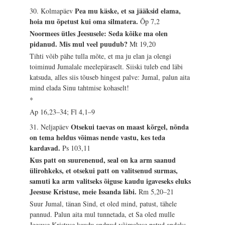
Pea mu käske, et sa jääksid elama,
30. Kolmapäev
hoia mu õpetust kui oma silmatera.
Õp 7,2
Noormees ütles Jeesusele: Seda kõike ma olen
pidanud. Mis mul veel puudub?
Mt 19,20
Tihti võib pähe tulla mõte, et ma ju elan ja olengi
toiminud Jumalale meelepäraselt. Siiski tuleb end läbi
katsuda, alles siis tõuseb hingest palve: Jumal, palun aita
mind elada Sinu tahtmise kohaselt!
*
Ap 16,23–34; Fl 4,1–9
Otsekui taevas on maast kõrgel, nõnda
31. Neljapäev
on tema heldus võimas nende vastu, kes teda
kardavad.
Ps 103,11
Kus patt on suurenenud, seal on ka arm saanud
ülirohkeks, et otsekui patt on valitsenud surmas,
samuti ka arm valitseks õiguse kaudu igaveseks eluks
Jeesuse Kristuse, meie Issanda läbi.
Rm 5,20–21
Suur Jumal, tänan Sind, et oled mind, patust, tähele
pannud. Palun aita mul tunnetada, et Sa oled mulle
Jeesuse Kristuse kaudu andnud võimaluse patud andeks