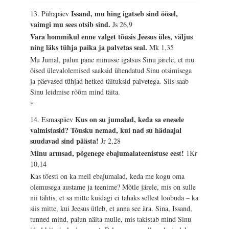
Issand, mu hing igatseb sind öösel,
13. Pühapäev
vaimgi mu sees otsib sind.
Js 26,9
Vara hommikul enne valget tõusis Jeesus üles, väljus
ning läks tühja paika ja palvetas seal.
Mk 1,35
Mu Jumal, palun pane minusse igatsus Sinu järele, et mu
öised ülevalolemised saaksid ühendatud Sinu otsimisega
ja päevased tühjad hetked täituksid palvetega. Siis saab
Sinu leidmise rõõm mind täita.
*
Kus on su jumalad, keda sa enesele
14. Esmaspäev
valmistasid? Tõusku nemad, kui nad su hädaajal
suudavad sind päästa!
Jr 2,28
Minu armsad, põgenege ebajumalateenistuse eest!
1Kr
10,14
Kas tõesti on ka meil ebajumalad, keda me kogu oma
olemusega austame ja teenime? Mõtle järele, mis on sulle
nii tähtis, et sa mitte kuidagi ei tahaks sellest loobuda – ka
siis mitte, kui Jeesus ütleb, et anna see ära. Sina, Issand,
tunned mind, palun näita mulle, mis takistab mind Sinu