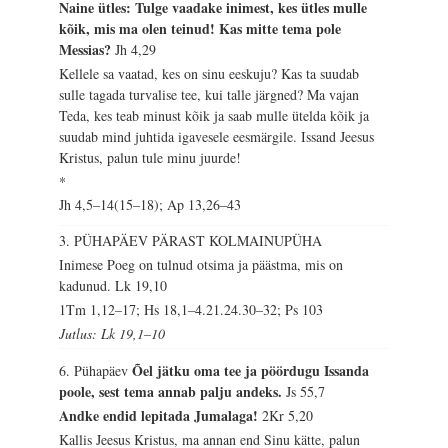
Naine ütles: Tulge vaadake inimest, kes ütles mulle
kõik, mis ma olen teinud! Kas mitte tema pole
Messias?
Jh 4,29
Kellele sa vaatad, kes on sinu eeskuju? Kas ta suudab
sulle tagada turvalise tee, kui talle järgned? Ma vajan
Teda, kes teab minust kõik ja saab mulle ütelda kõik ja
suudab mind juhtida igavesele eesmärgile. Issand Jeesus
Kristus, palun tule minu juurde!
*
Jh 4,5–14(15–18); Ap 13,26–43
3. PÜHAPÄEV PÄRAST KOLMAINUPÜHA
Inimese Poeg on tulnud otsima ja päästma, mis on
kadunud.
Lk 19,10
1Tm 1,12–17; Hs 18,1–4.21.24.30–32; Ps 103
Jutlus: Lk 19,1–10
Õel jätku oma tee ja pöördugu Issanda
6. Pühapäev
poole, sest tema annab palju andeks.
Js 55,7
Andke endid lepitada Jumalaga!
2Kr 5,20
Kallis Jeesus Kristus, ma annan end Sinu kätte, palun