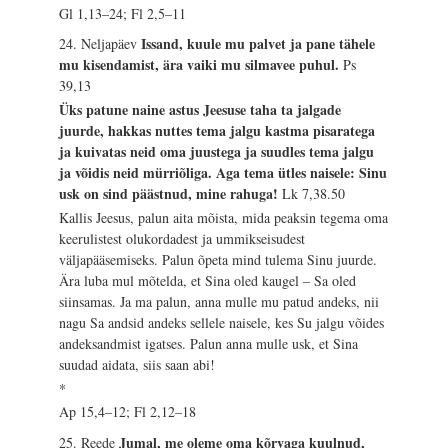
Gl 1,13–24; Fl 2,5–11
Issand, kuule mu palvet ja pane tähele
24. Neljapäev
mu kisendamist, ära vaiki mu silmavee puhul.
Ps
39,13
Üks patune naine astus Jeesuse taha ta jalgade
juurde, hakkas nuttes tema jalgu kastma pisaratega
ja kuivatas neid oma juustega ja suudles tema jalgu
ja võidis neid mürriõliga. Aga tema ütles naisele: Sinu
usk on sind päästnud, mine rahuga!
Lk 7,38.50
Kallis Jeesus, palun aita mõista, mida peaksin tegema oma
keerulistest olukordadest ja ummikseisudest
väljapääsemiseks. Palun õpeta mind tulema Sinu juurde.
Ära luba mul mõtelda, et Sina oled kaugel – Sa oled
siinsamas. Ja ma palun, anna mulle mu patud andeks, nii
nagu Sa andsid andeks sellele naisele, kes Su jalgu võides
andeksandmist igatses. Palun anna mulle usk, et Sina
suudad aidata, siis saan abi!
*
Ap 15,4–12; Fl 2,12–18
Jumal, me oleme oma kõrvaga kuulnud,
25. Reede