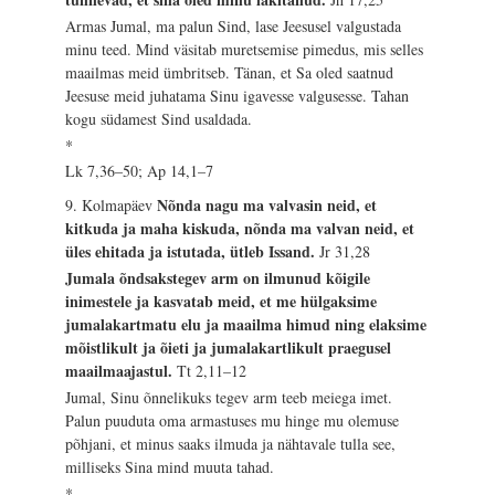
Armas Jumal, ma palun Sind, lase Jeesusel valgustada
minu teed. Mind väsitab muretsemise pimedus, mis selles
maailmas meid ümbritseb. Tänan, et Sa oled saatnud
Jeesuse meid juhatama Sinu igavesse valgusesse. Tahan
kogu südamest Sind usaldada.
*
Lk 7,36–50; Ap 14,1–7
Nõnda nagu ma valvasin neid, et
9. Kolmapäev
kitkuda ja maha kiskuda, nõnda ma valvan neid, et
üles ehitada ja istutada, ütleb Issand.
Jr 31,28
Jumala õndsakstegev arm on ilmunud kõigile
inimestele ja kasvatab meid, et me hülgaksime
jumalakartmatu elu ja maailma himud ning elaksime
mõistlikult ja õieti ja jumalakartlikult praegusel
maailmaajastul.
Tt 2,11–12
Jumal, Sinu õnnelikuks tegev arm teeb meiega imet.
Palun puuduta oma armastuses mu hinge mu olemuse
põhjani, et minus saaks ilmuda ja nähtavale tulla see,
milliseks Sina mind muuta tahad.
*