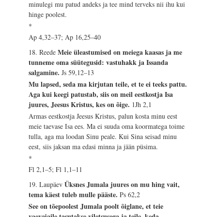
minulegi mu patud andeks ja tee mind terveks nii ihu kui
hinge poolest.
*
Ap 4,32–37; Ap 16,25–40
Meie üleastumised on meiega kaasas ja me
18. Reede
tunneme oma süütegusid: vastuhakk ja Issanda
salgamine.
Js 59,12–13
Mu lapsed, seda ma kirjutan teile, et te ei teeks pattu.
Aga kui keegi patustab, siis on meil eestkostja Isa
juures, Jeesus Kristus, kes on õige.
1Jh 2,1
Armas eestkostja Jeesus Kristus, palun kosta minu eest
meie taevase Isa ees. Ma ei suuda oma koormatega toime
tulla, aga ma loodan Sinu peale. Kui Sina seisad minu
eest, siis jaksan ma edasi minna ja jään püsima.
*
Fl 2,1–5; Fl 1,1–11
Üksnes Jumala juures on mu hing vait,
19. Laupäev
tema käest tuleb mulle pääste.
Ps 62,2
See on tõepoolest Jumala poolt õiglane, et teie
vaevajaile tasutakse viletsusega ja teile, keda