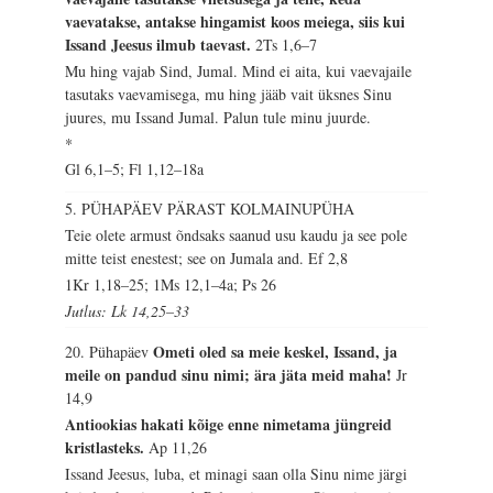
vaevatakse, antakse hingamist koos meiega, siis kui
Issand Jeesus ilmub taevast.
2Ts 1,6–7
Mu hing vajab Sind, Jumal. Mind ei aita, kui vaevajaile
tasutaks vaevamisega, mu hing jääb vait üksnes Sinu
juures, mu Issand Jumal. Palun tule minu juurde.
*
Gl 6,1–5; Fl 1,12–18a
5. PÜHAPÄEV PÄRAST KOLMAINUPÜHA
Teie olete armust õndsaks saanud usu kaudu ja see pole
mitte teist enestest; see on Jumala and.
Ef 2,8
1Kr 1,18–25; 1Ms 12,1–4a; Ps 26
Jutlus: Lk 14,25–33
Ometi oled sa meie keskel, Issand, ja
20. Pühapäev
meile on pandud sinu nimi; ära jäta meid maha!
Jr
14,9
Antiookias hakati kõige enne nimetama jüngreid
kristlasteks.
Ap 11,26
Issand Jeesus, luba, et minagi saan olla Sinu nime järgi