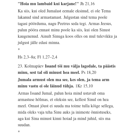
"Hoia mu lambaid kui karjane!"
Jh 21,16
Ka siis, kui oled Jumalast eemale eksinud, ei ole Tema
lakanud sind armastamast. Julgustan sind tema poole
tagasi pöörduma, nagu Peetrus seda tegi. Armas Jeesus,
palun pööra ennast minu poole ka siis, kui olen Sinust
kaugenenud. Ainult Sinuga koos olles on mul tulevikku ja
julgust jälle edasi minna.
*
Hs 2,3–8a; Fl 1,27–2,4
Issand tõi mu välja lagedale, ta päästis
23. Kolmapäev
minu, sest tal oli minust hea meel.
Ps 18,20
Jumala armust olen ma see, kes olen, ja tema arm
minu vastu ei ole läinud tühja.
1Kr 15,10
Armas Issand Jumal, palun hoia mind ustavalt oma
armastuse hõlmas, et oleksin see, kellest Sinul on hea
meel. Omast jõust ei suuda ma toime tulla kõige sellega,
mida oleks vaja teha Sinu auks ja inimeste õnnistuseks,
aga kui Sina minust kinni hoiad ja mind juhid, siis ma
suudan.
*