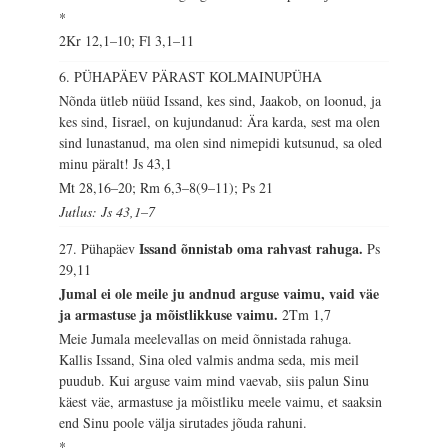
*
2Kr 12,1–10; Fl 3,1–11
6. PÜHAPÄEV PÄRAST KOLMAINUPÜHA
Nõnda ütleb nüüd Issand, kes sind, Jaakob, on loonud, ja
kes sind, Iisrael, on kujundanud: Ära karda, sest ma olen
sind lunastanud, ma olen sind nimepidi kutsunud, sa oled
minu päralt!
Js 43,1
Mt 28,16–20; Rm 6,3–8(9–11); Ps 21
Jutlus: Js 43,1–7
Issand õnnistab oma rahvast rahuga.
27. Pühapäev
Ps
29,11
Jumal ei ole meile ju andnud arguse vaimu, vaid väe
ja armastuse ja mõistlikkuse vaimu.
2Tm 1,7
Meie Jumala meelevallas on meid õnnistada rahuga.
Kallis Issand, Sina oled valmis andma seda, mis meil
puudub. Kui arguse vaim mind vaevab, siis palun Sinu
käest väe, armastuse ja mõistliku meele vaimu, et saaksin
end Sinu poole välja sirutades jõuda rahuni.
*