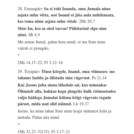
Sa ei tohi Issanda, oma Jumala nime
28. Esmaspäev
asjata suhu võtta, sest Issand ei jäta seda nuhtlemata,
kes tema nime asjata suhu võtab.
2Ms 20,7
Meie Isa, kes sa oled taevas! Pühitsetud olgu sinu
nimi.
Mt 6,9
Mu armas Jumal, palun hoia mind, et ma Sinu nime
valesti ei pruugiks.
*
2Ms 14,15–22; Fl 3,12–16
Tõuse kõrgele, Issand, oma võimuses: me
29. Teisipäev
tahame laulda ja ülistada sinu vägevust.
Ps 21,14
Kui Jeesus juba sinna lähedale sai, kus minnakse
Õlimäelt alla, hakkas kogu jüngrite hulk rõõmustades
valju häälega Jumalat kiitma kõigi vägevate tegude
pärast, mida nad olid näinud.
Lk 19,37
Jeesus, ka mina tahan Sinu nime kogu südamest kiita ja
austada. Palun aita mind.
*
1Ms 32,23–32(33); Fl 3,17–21