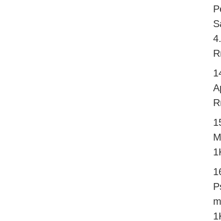
P
S
4
R
1
A
R
1
M
1
1
P
m
1