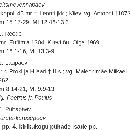
eitsmevennapäev
ikopoli 45 mr-t: Leonti jkk.; Kiievi vg. Antooni †107
m 15:17-29; Mt 12:46-13:3
1. Reede
mr. Eufiimia †304; Kiievi õu. Olga †969
m 16:1-16; Mt 13:3-9
2. Laupäev
r-d Prokl ja Hilaari † II s.; vg. Maleonimäe Miikael
962
m 8:14-21; Mt 9:9-13
kj. Peetrus ja Paulus
3. Pühapäev
areta-karusepäev
. pp. 4. kirikukogu pühade isade pp.