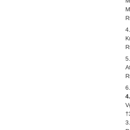
M
M
R
4
K
R
5
A
R
6
4
V
†
3