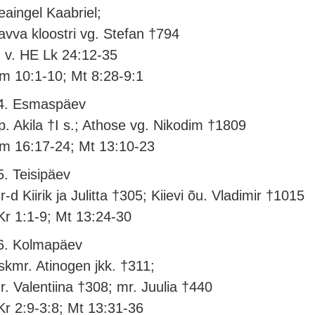
eaingel Kaabriel;
avva kloostri vg. Stefan †794
. v. HE Lk 24:12-35
m 10:1-10; Mt 8:28-9:1
4. Esmaspäev
p. Akila †I s.; Athose vg. Nikodim †1809
m 16:17-24; Mt 13:10-23
5. Teisipäev
r-d Kiirik ja Julitta †305; Kiievi õu. Vladimir †1015
Kr 1:1-9; Mt 13:24-30
6. Kolmapäev
skmr. Atinogen jkk. †311;
r. Valentiina †308; mr. Juulia †440
Kr 2:9-3:8; Mt 13:31-36