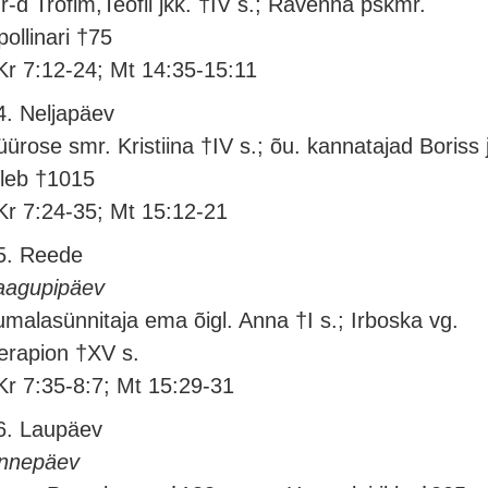
r-d Trofim,Teofil jkk. †IV s.; Ravenna pskmr.
pollinari †75
Kr 7:12-24; Mt 14:35-15:11
4. Neljapäev
üürose smr. Kristiina †IV s.; õu. kannatajad Boriss 
leb †1015
Kr 7:24-35; Mt 15:12-21
5. Reede
aagupipäev
umalasünnitaja ema õigl. Anna †I s.; Irboska vg.
erapion †XV s.
Kr 7:35-8:7; Mt 15:29-31
6. Laupäev
nnepäev