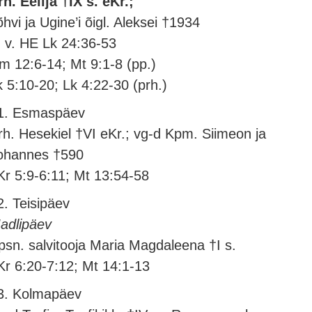
rh. Eelija †IX s. eKr.;
õhvi ja Ugine’i õigl. Aleksei †1934
. v. HE Lk 24:36-53
m 12:6-14; Mt 9:1-8 (pp.)
k 5:10-20; Lk 4:22-30 (prh.)
1. Esmaspäev
rh. Hesekiel †VI eKr.; vg-d Kpm. Siimeon ja
ohannes †590
Kr 5:9-6:11; Mt 13:54-58
2. Teisipäev
adlipäev
psn. salvitooja Maria Magdaleena †I s.
Kr 6:20-7:12; Mt 14:1-13
3. Kolmapäev