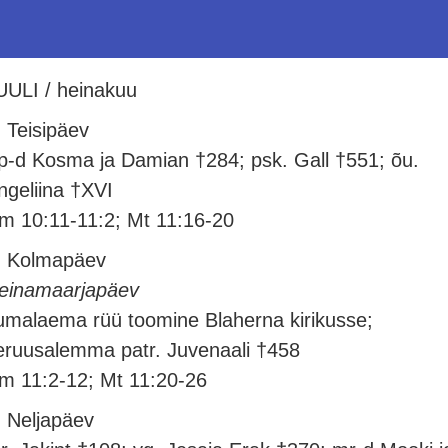
UULI / heinakuu
. Teisipäev
p-d Kosma ja Damian †284; psk. Gall †551; õu.
ngeliina †XVI
m 10:11-11:2; Mt 11:16-20
. Kolmapäev
einamaarjapäev
umalaema rüü toomine Blaherna kirikusse;
eruusalemma patr. Juvenaali †458
m 11:2-12; Mt 11:20-26
. Neljapäev