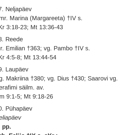
7. Neljapäev
mr. Marina (Margareeta) †IV s.
Kr 3:18-23; Mt 13:36-43
8. Reede
r. Emilian †363; vg. Pambo †IV s.
Kr 4:5-8; Mt 13:44-54
9. Laupäev
g. Makriina †380; vg. Dius †430; Saarovi vg.
erafimi säilm. av.
m 9:1-5; Mt 9:18-26
0. Pühapäev
eliapäev
. pp.