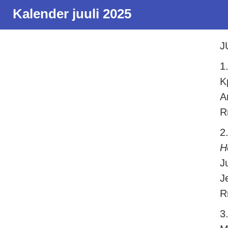
Kalender juuli 2025
J
1
K
A
R
2
H
J
J
R
3