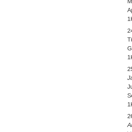
M
A
1
2
T
G
1
2
J
J
S
1
2
A