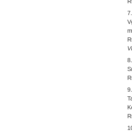
R
7
V
m
R
V
8
S
R
9
T
K
R
1