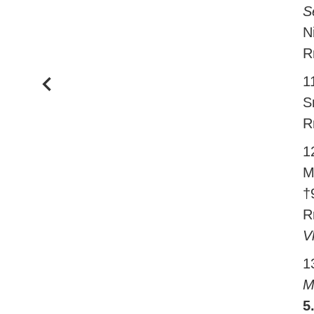
S
N
R
1
S
R
1
M
†
R
V
1
M
5