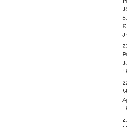
P
J
5
R
J
2
P
J
1
2
M
A
1
2