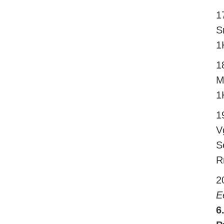
1
S
1
1
M
1
1
V
S
R
2
E
6