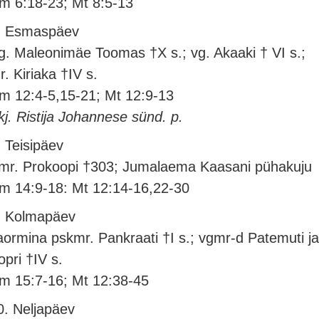
m 6:18-23; Mt 8:5-13
. Esmaspäev
g. Maleonimäe Toomas †X s.; vg. Akaaki † VI s.;
r. Kiriaka †IV s.
m 12:4-5,15-21; Mt 12:9-13
kj. Ristija Johannese sünd. p.
. Teisipäev
mr. Prokoopi †303; Jumalaema Kaasani pühakuju
m 14:9-18: Mt 12:14-16,22-30
. Kolmapäev
aormina pskmr. Pankraati †I s.; vgmr-d Patemuti j
opri †IV s.
m 15:7-16; Mt 12:38-45
0. Neljapäev