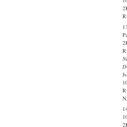
1
2
R:
13
Pa
2
R
N
D
J
1
R:
N
14
1
2