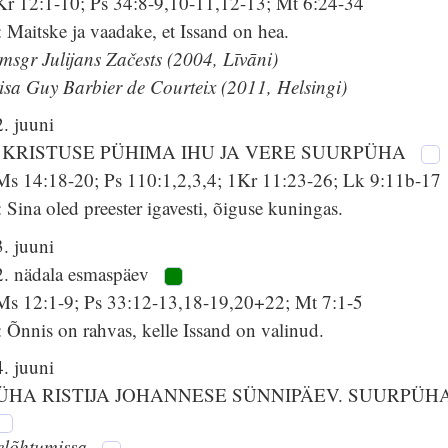
Kr 12:1-10; Ps 34:8-9,10-11,12-13; Mt 6:24-34
 Maitske ja vaadake, et Issand on hea.
msgr Julijans Začests (2004, Līvāni)
isa Guy Barbier de Courteix (2011, Helsingi)
. juuni
 KRISTUSE PÜHIMA IHU JA VERE SUURPÜHA
Ms 14:18-20; Ps 110:1,2,3,4; 1Kr 11:23-26; Lk 9:11b-17
 Sina oled preester igavesti, õiguse kuningas.
. juuni
2. nädala esmaspäev
Ms 12:1-9; Ps 33:12-13,18-19,20+22; Mt 7:1-5
 Õnnis on rahvas, kelle Issand on valinud.
. juuni
ÜHA RISTIJA JOHANNESE SÜNNIPÄEV. SUURPÜH
elõhtumissa