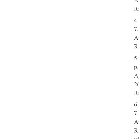
R
4.
7
A
R
5.
p.
A
2
R:
6.
7.
A
R:
võ