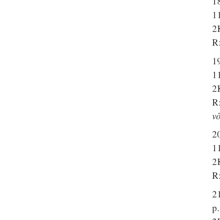
18
1
2
R:
19
1
2
R:
v
20
1
2
R:
21
p