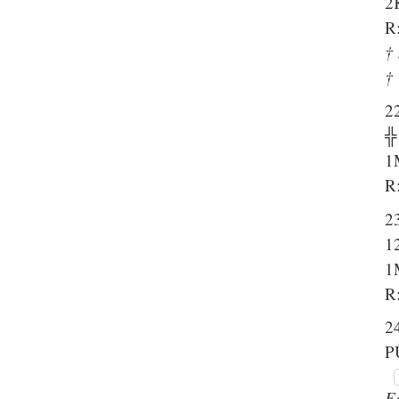
2
R:
† 
† 
22
╬
1
R:
23
1
1
R:
24
P
E