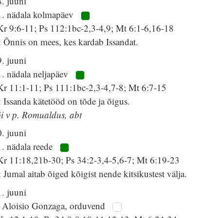
. juuni
1. nädala kolmapäev
Kr 9:6-11; Ps 112:1bc-2,3-4,9; Mt 6:1-6,16-18
 Õnnis on mees, kes kardab Issandat.
. juuni
1. nädala neljapäev
Kr 11:1-11; Ps 111:1bc-2,3-4,7-8; Mt 6:7-15
 Issanda kätetööd on tõde ja õigus.
õi v p. Romualdus, abt
. juuni
1. nädala reede
Kr 11:18,21b-30; Ps 34:2-3,4-5,6-7; Mt 6:19-23
 Jumal aitab õiged kõigist nende kitsikustest välja.
. juuni
. Aloisio Gonzaga, orduvend