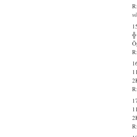
R:
v
15
╬
Õ
R:
16
1
2
R:
17
11
2
R: