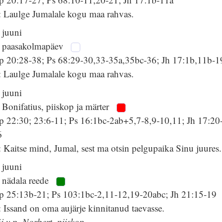
: Laulge Jumalale kogu maa rahvas.
 juuni
. paasakolmapäev
p 20:28-38; Ps 68:29-30,33-35a,35bc-36; Jh 17:1b,11b-1
: Laulge Jumalale kogu maa rahvas.
 juuni
 Bonifatius, piiskop ja märter
p 22:30; 23:6-11; Ps 16:1bc-2ab+5,7-8,9-10,11; Jh 17:20
6
 Kaitse mind, Jumal, sest ma otsin pelgupaika Sinu juures.
 juuni
 nädala reede
p 25:13b-21; Ps 103:1bc-2,11-12,19-20abc; Jh 21:15-19
 Issand on oma aujärje kinnitanud taevasse.
i v p. Norbert, piiskop