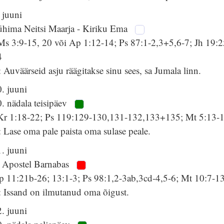
 juuni
ühima Neitsi Maarja - Kiriku Ema
Ms 3:9-15, 20 või Ap 1:12-14; Ps 87:1-2,3+5,6-7; Jh 19:2
4
 Auväärseid asju räägitakse sinu sees, sa Jumala linn.
. juuni
. nädala teisipäev
Kr 1:18-22; Ps 119:129-130,131-132,133+135; Mt 5:13-
 Lase oma pale paista oma sulase peale.
. juuni
. Apostel Barnabas
p 11:21b-26; 13:1-3; Ps 98:1,2-3ab,3cd-4,5-6; Mt 10:7-1
: Issand on ilmutanud oma õigust.
. juuni