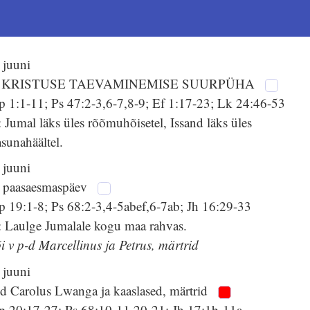
 juuni
 KRISTUSE TAEVAMINEMISE SUURPÜHA
p 1:1-11; Ps 47:2-3,6-7,8-9; Ef 1:17-23; Lk 24:46-53
 Jumal läks üles rõõmuhõisetel, Issand läks üles
sunahäältel.
 juuni
. paasaesmaspäev
p 19:1-8; Ps 68:2-3,4-5abef,6-7ab; Jh 16:29-33
: Laulge Jumalale kogu maa rahvas.
i v p-d Marcellinus ja Petrus, märtrid
 juuni
-d Carolus Lwanga ja kaaslased, märtrid
p 20:17-27; Ps 68:10-11,20-21; Jh 17:1b-11a