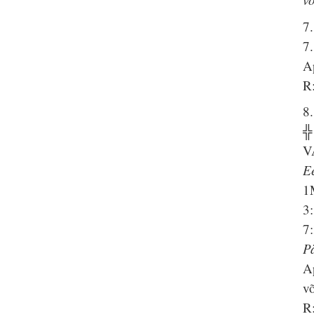
7.
7
A
R:
8.
╬
V
E
1
3
7
P
A
v
R