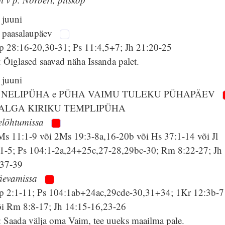
 juuni
. paasalaupäev
p 28:16-20,30-31; Ps 11:4,5+7; Jh 21:20-25
 Õiglased saavad näha Issanda palet.
 juuni
 NELIPÜHA e PÜHA VAIMU TULEKU PÜHAPÄEV
ALGA KIRIKU TEMPLIPÜHA
elõhtumissa
Ms 11:1-9 või 2Ms 19:3-8a,16-20b või Hs 37:1-14 või Jl
:1-5; Ps 104:1-2a,24+25c,27-28,29bc-30; Rm 8:22-27; Jh
:37-39
äevamissa
p 2:1-11; Ps 104:1ab+24ac,29cde-30,31+34; 1Kr 12:3b-7
õi Rm 8:8-17; Jh 14:15-16,23-26
: Saada välja oma Vaim, tee uueks maailma pale.