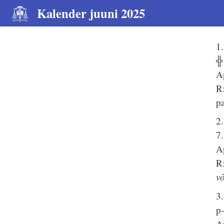
Kalender juuni 2025
1.
╬
A
R:
pa
2.
7
A
R
võ
3.
p
A