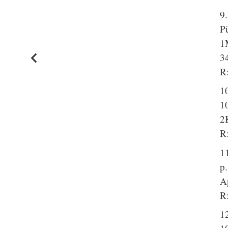
9.
P
1
3
R:
10
10
2
R:
11
p
A
R
12