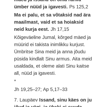
ümber nüüd ja igavesti.
Ps 125,2
Ma ei palu, et sa võtaksid nad ära
maailmast, vaid et sa hoiaksid
neid kurja eest.
Jh 17,15
Kõigeväeline Jumal, kõrged mäed ja
müürid ei takista inimlikku kurjust.
Ümbritse Sina meid ja anna jõudu
püsida kindlalt Sinu armus. Aita meid
usaldada, et oleme alati Sinu kaitse
all, nüüd ja igavesti.
*
Jh 19,25–27; Ap 5,17–33
7. Laupäev
Issand, sinu käes on ju