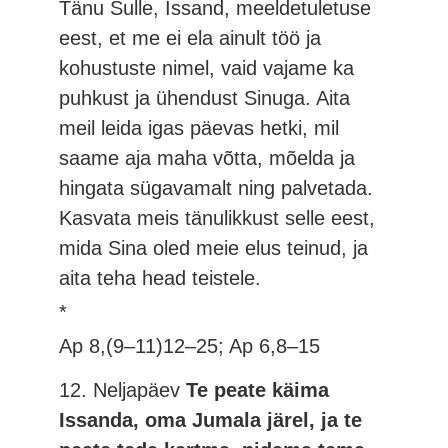
Tänu Sulle, Issand, meeldetuletuse
eest, et me ei ela ainult töö ja
kohustuste nimel, vaid vajame ka
puhkust ja ühendust Sinuga. Aita
meil leida igas päevas hetki, mil
saame aja maha võtta, mõelda ja
hingata sügavamalt ning palvetada.
Kasvata meis tänulikkust selle eest,
mida Sina oled meie elus teinud, ja
aita teha head teistele.
*
Ap 8,(9–11)12–25; Ap 6,8–15
12. Neljapäev
Te peate käima
Issanda, oma Jumala järel, ja te