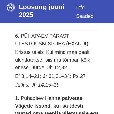
Loosung juuni
Info
2025
Seaded
6. PÜHAPÄEV PÄRAST
ÜLESTÕUSMISPÜHA (EXAUDI)
Kristus ütleb: Kui mind maa pealt
ülendatakse, siis ma tõmban kõik
enese juurde.
Jh 12,32
Ef 3,14–21; Jr 31,31–34; Ps 27
Jutlus: Jh 14,15–19
1. Pühapäev
Hanna palvetas:
Vägede Issand, kui sa tõesti
vaatad oma teenija viletsusele ega