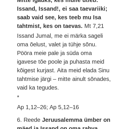
Mitte igaüks, kes mulle ütleb:
Issand, Issand!, ei saa taevariiki;
saab vaid see, kes teeb mu Isa
tahtmist, kes on taevas.
Mt 7,21
Issand Jumal, me ei märka sageli
oma õelust, valet ja tühje sõnu.
Pööra meie pale ja süda oma
igavese tõe poole ja puhasta meid
kõigest kurjast. Aita meid elada Sinu
tahtmise järgi – mitte ainult sõnades,
vaid ka tegudes.
*
Ap 1,12–26; Ap 5,12–16
6. Reede
Jeruusalemma ümber on
mäed ja Issand on oma rahva