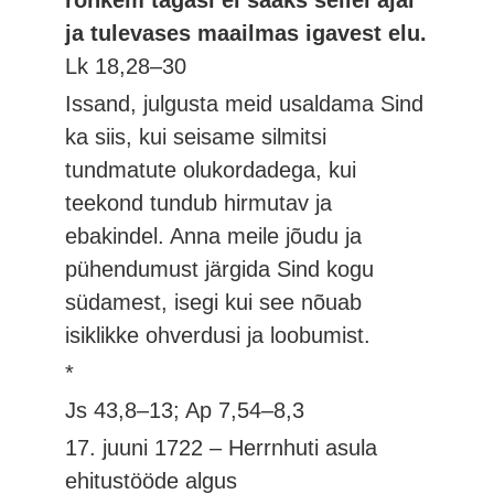
rohkem tagasi ei saaks sellel ajal
ja tulevases maailmas igavest elu.
Lk 18,28–30
Issand, julgusta meid usaldama Sind
ka siis, kui seisame silmitsi
tundmatute olukordadega, kui
teekond tundub hirmutav ja
ebakindel. Anna meile jõudu ja
pühendumust järgida Sind kogu
südamest, isegi kui see nõuab
isiklikke ohverdusi ja loobumist.
*
Js 43,8–13; Ap 7,54–8,3
17. juuni 1722 – Herrnhuti asula
ehitustööde algus