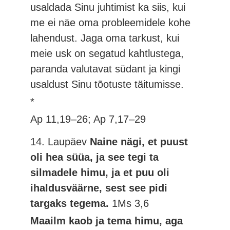
usaldada Sinu juhtimist ka siis, kui
me ei näe oma probleemidele kohe
lahendust. Jaga oma tarkust, kui
meie usk on segatud kahtlustega,
paranda valutavat südant ja kingi
usaldust Sinu tõotuste täitumisse.
*
Ap 11,19–26; Ap 7,17–29
14. Laupäev
Naine nägi, et puust
oli hea süüa, ja see tegi ta
silmadele himu, ja et puu oli
ihaldusväärne, sest see pidi
targaks tegema.
1Ms 3,6
Maailm kaob ja tema himu, aga