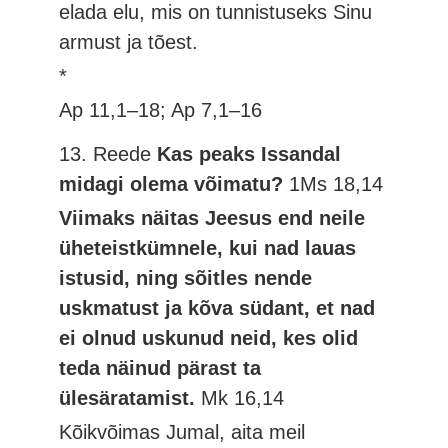
elada elu, mis on tunnistuseks Sinu
armust ja tõest.
*
Ap 11,1–18; Ap 7,1–16
13. Reede
Kas peaks Issandal
midagi olema võimatu?
1Ms 18,14
Viimaks näitas Jeesus end neile
üheteistkümnele, kui nad lauas
istusid, ning sõitles nende
uskmatust ja kõva südant, et nad
ei olnud uskunud neid, kes olid
teda näinud pärast ta
ülesäratamist.
Mk 16,14
Kõikvõimas Jumal, aita meil