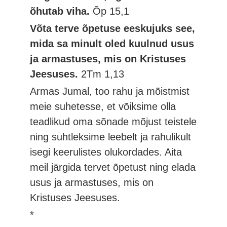
õhutab viha.
Õp 15,1
Võta terve õpetuse eeskujuks see,
mida sa minult oled kuulnud usus
ja armastuses, mis on Kristuses
Jeesuses.
2Tm 1,13
Armas Jumal, too rahu ja mõistmist
meie suhetesse, et võiksime olla
teadlikud oma sõnade mõjust teistele
ning suhtleksime leebelt ja rahulikult
isegi keerulistes olukordades. Aita
meil järgida tervet õpetust ning elada
usus ja armastuses, mis on
Kristuses Jeesuses.
*