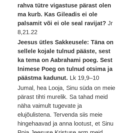
rahva tütre vigastuse pärast olen
ma kurb. Kas Gileadis ei ole
palsamit või ei ole seal ravijat?
Jr
8,21.22
Jeesus ütles Sakkeusele: Täna on
sellele kojale tulnud pääste, sest
ka tema on Aabrahami poeg. Sest
Inimese Poeg on tulnud otsima ja
päästma kadunut.
Lk 19,9–10
Jumal, hea Looja, Sinu süda on meie
pärast tihti murelik. Sa tahad meid
näha vaimult tugevate ja
elujõulistena. Tervenda siis meie
hingehaavad ja anna lootust, et Sinu
Poja Jeesuse Kristuse arm meid