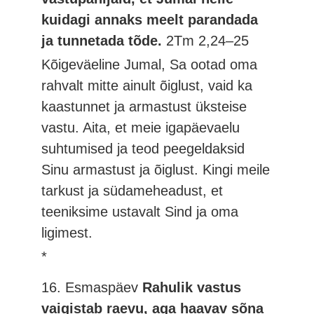
kuidagi annaks meelt parandada
ja tunnetada tõde.
2Tm 2,24–25
Kõigeväeline Jumal, Sa ootad oma
rahvalt mitte ainult õiglust, vaid ka
kaastunnet ja armastust üksteise
vastu. Aita, et meie igapäevaelu
suhtumised ja teod peegeldaksid
Sinu armastust ja õiglust. Kingi meile
tarkust ja südameheadust, et
teeniksime ustavalt Sind ja oma
ligimest.
*
16. Esmaspäev
Rahulik vastus
vaigistab raevu, aga haavav sõna