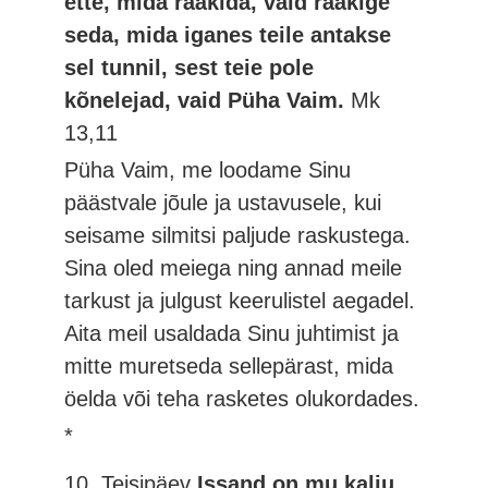
ette, mida rääkida, vaid rääkige
seda, mida iganes teile antakse
sel tunnil, sest teie pole
kõnelejad, vaid Püha Vaim.
Mk
13,11
Püha Vaim, me loodame Sinu
päästvale jõule ja ustavusele, kui
seisame silmitsi paljude raskustega.
Sina oled meiega ning annad meile
tarkust ja julgust keerulistel aegadel.
Aita meil usaldada Sinu juhtimist ja
mitte muretseda sellepärast, mida
öelda või teha rasketes olukordades.
*
10. Teisipäev
Issand on mu kalju,