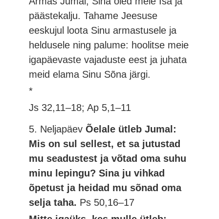
Armas Jumal, Sina oled meie Isa ja
päästekalju. Tahame Jeesuse
eeskujul loota Sinu armastusele ja
heldusele ning palume: hoolitse meie
igapäevaste vajaduste eest ja juhata
meid elama Sinu Sõna järgi.
*
Js 32,11–18; Ap 5,1–11
5. Neljapäev
Õelale ütleb Jumal:
Mis on sul sellest, et sa jutustad
mu seadustest ja võtad oma suhu
minu lepingu? Sina ju vihkad
õpetust ja heidad mu sõnad oma
selja taha.
Ps 50,16–17