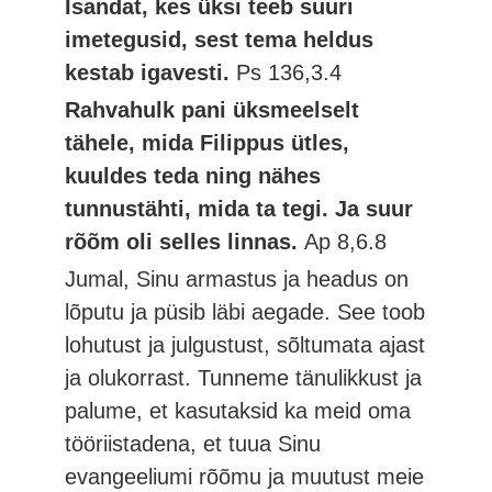
Isandat, kes üksi teeb suuri
imetegusid, sest tema heldus
kestab igavesti.
Ps 136,3.4
Rahvahulk pani üksmeelselt
tähele, mida Filippus ütles,
kuuldes teda ning nähes
tunnustähti, mida ta tegi. Ja suur
rõõm oli selles linnas.
Ap 8,6.8
Jumal, Sinu armastus ja headus on
lõputu ja püsib läbi aegade. See toob
lohutust ja julgustust, sõltumata ajast
ja olukorrast. Tunneme tänulikkust ja
palume, et kasutaksid ka meid oma
tööriistadena, et tuua Sinu
evangeeliumi rõõmu ja muutust meie