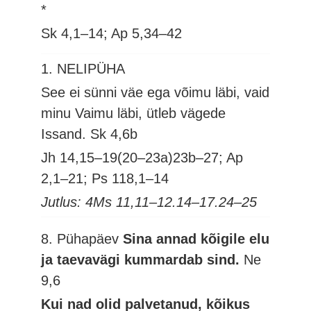
*
Sk 4,1–14; Ap 5,34–42
1. NELIPÜHA
See ei sünni väe ega võimu läbi, vaid
minu Vaimu läbi, ütleb vägede
Issand.
Sk 4,6b
Jh 14,15–19(20–23a)23b–27; Ap
2,1–21; Ps 118,1–14
Jutlus: 4Ms 11,11–12.14–17.24–25
8. Pühapäev
Sina annad kõigile elu
ja taevavägi kummardab sind.
Ne
9,6
Kui nad olid palvetanud, kõikus