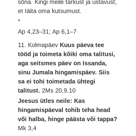
sõna. Kingi meile tarkust ja ustavust,
et täita oma kutsumust.
*
Ap 4,23–31; Ap 6,1–7
11. Kolmapäev
Kuus päeva tee
tööd ja toimeta kõiki oma talitusi,
aga seitsmes päev on Issanda,
sinu Jumala hingamispäev. Siis
sa ei tohi toimetada ühtegi
talitust.
2Ms 20,9.10
Jeesus ütles neile: Kas
hingamispäeval tohib teha head
või halba, hinge päästa või tappa?
Mk 3,4