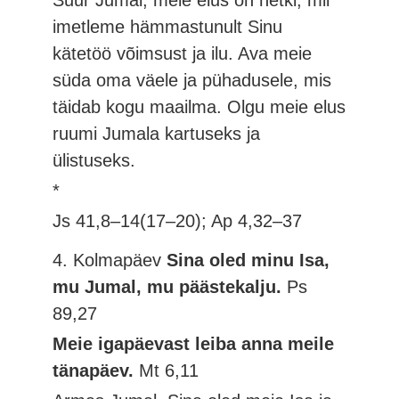
Suur Jumal, meie elus on hetki, mil
imetleme hämmastunult Sinu
kätetöö võimsust ja ilu. Ava meie
süda oma väele ja pühadusele, mis
täidab kogu maailma. Olgu meie elus
ruumi Jumala kartuseks ja
ülistuseks.
*
Js 41,8–14(17–20); Ap 4,32–37
4. Kolmapäev
Sina oled minu Isa,
mu Jumal, mu päästekalju.
Ps
89,27
Meie igapäevast leiba anna meile
tänapäev.
Mt 6,11