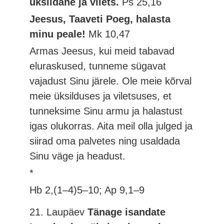
üksildane ja vilets.
Ps 25,16
Jeesus, Taaveti Poeg, halasta
minu peale!
Mk 10,47
Armas Jeesus, kui meid tabavad
eluraskused, tunneme sügavat
vajadust Sinu järele. Ole meie kõrval
meie üksilduses ja viletsuses, et
tunneksime Sinu armu ja halastust
igas olukorras. Aita meil olla julged ja
siirad oma palvetes ning usaldada
Sinu väge ja headust.
*
Hb 2,(1–4)5–10; Ap 9,1–9
21. Laupäev
Tänage isandate