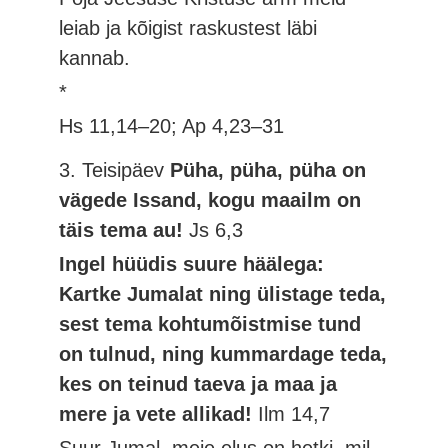
leiab ja kõigist raskustest läbi
kannab.
*
Hs 11,14–20; Ap 4,23–31
3. Teisipäev
Püha, püha, püha on
vägede Issand, kogu maailm on
täis tema au!
Js 6,3
Ingel hüüdis suure häälega:
Kartke Jumalat ning ülistage teda,
sest tema kohtumõistmise tund
on tulnud, ning kummardage teda,
kes on teinud taeva ja maa ja
mere ja vete allikad!
Ilm 14,7