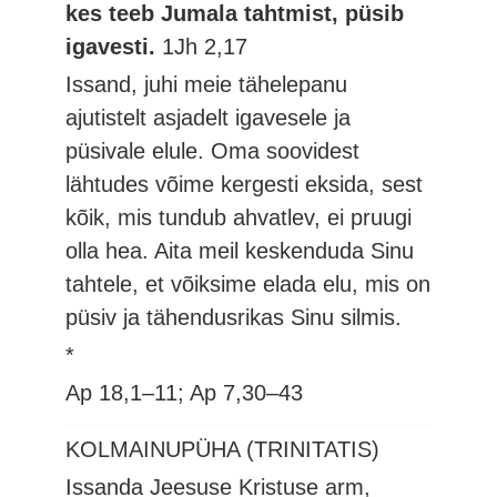
kes teeb Jumala tahtmist, püsib
igavesti.
1Jh 2,17
Issand, juhi meie tähelepanu
ajutistelt asjadelt igavesele ja
püsivale elule. Oma soovidest
lähtudes võime kergesti eksida, sest
kõik, mis tundub ahvatlev, ei pruugi
olla hea. Aita meil keskenduda Sinu
tahtele, et võiksime elada elu, mis on
püsiv ja tähendusrikas Sinu silmis.
*
Ap 18,1–11; Ap 7,30–43
KOLMAINUPÜHA (TRINITATIS)
Issanda Jeesuse Kristuse arm,