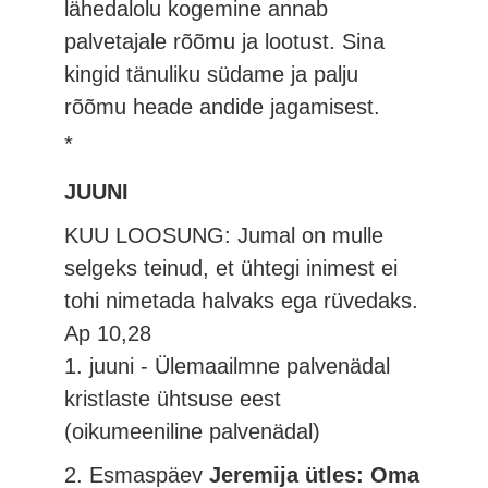
lähedalolu kogemine annab
palvetajale rõõmu ja lootust. Sina
kingid tänuliku südame ja palju
rõõmu heade andide jagamisest.
*
JUUNI
KUU LOOSUNG: Jumal on mulle
selgeks teinud, et ühtegi inimest ei
tohi nimetada halvaks ega rüvedaks.
Ap 10,28
1. juuni - Ülemaailmne palvenädal
kristlaste ühtsuse eest
(oikumeeniline palvenädal)
2. Esmaspäev
Jeremija ütles: Oma