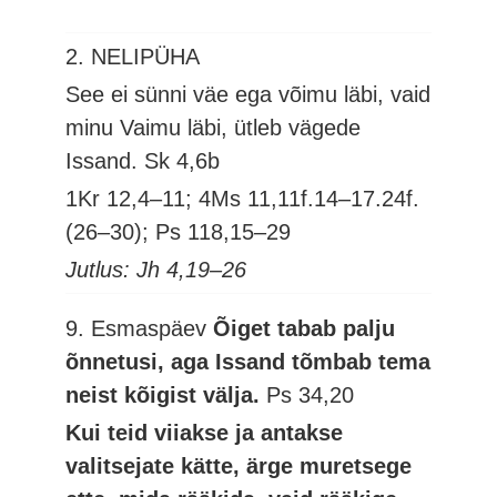
*
2. NELIPÜHA
See ei sünni väe ega võimu läbi, vaid
minu Vaimu läbi, ütleb vägede
Issand.
Sk 4,6b
1Kr 12,4–11; 4Ms 11,11f.14–17.24f.
(26–30); Ps 118,15–29
Jutlus: Jh 4,19–26
9. Esmaspäev
Õiget tabab palju
õnnetusi, aga Issand tõmbab tema
neist kõigist välja.
Ps 34,20
Kui teid viiakse ja antakse
valitsejate kätte, ärge muretsege