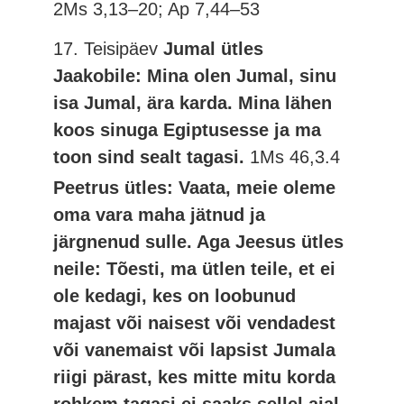
2Ms 3,13–20; Ap 7,44–53
17. Teisipäev
Jumal ütles
Jaakobile: Mina olen Jumal, sinu
isa Jumal, ära karda. Mina lähen
koos sinuga Egiptusesse ja ma
toon sind sealt tagasi.
1Ms 46,3.4
Peetrus ütles: Vaata, meie oleme
oma vara maha jätnud ja
järgnenud sulle. Aga Jeesus ütles
neile: Tõesti, ma ütlen teile, et ei
ole kedagi, kes on loobunud
majast või naisest või vendadest
või vanemaist või lapsist Jumala
riigi pärast, kes mitte mitu korda