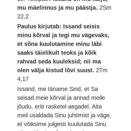
mu mäelinnus ja mu päästja.
2Sm
22,2
Paulus kirjutab: Issand seisis
minu kõrval ja tegi mu vägevaks,
et sõna kuulutamine minu läbi
saaks täielikult teoks ja kõik
rahvad seda kuuleksid; nii ma
olen välja kistud lõvi suust.
2Tm
4,17
Issand, me täname Sind, et Sa
seisad meie kõrval ja annad meile
jõudu, eriti rasketel aegadel. Aita
meil usaldada Sinu juhtimist ja väge,
et võiksime julgesti kuulutada Sinu