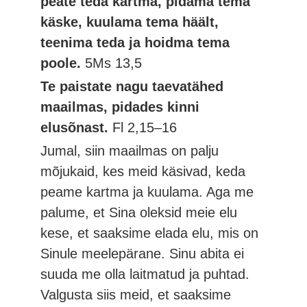
peate teda kartma, pidama tema
käske, kuulama tema häält,
teenima teda ja hoidma tema
poole.
5Ms 13,5
Te paistate nagu taevatähed
maailmas, pidades kinni
elusõnast.
Fl 2,15–16
Jumal, siin maailmas on palju
mõjukaid, kes meid käsivad, keda
peame kartma ja kuulama. Aga me
palume, et Sina oleksid meie elu
kese, et saaksime elada elu, mis on
Sinule meelepärane. Sinu abita ei
suuda me olla laitmatud ja puhtad.
Valgusta siis meid, et saaksime