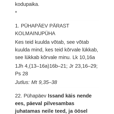
kodupaika.
*
1. PÜHAPÄEV PÄRAST
KOLMAINUPÜHA
Kes teid kuulda võtab, see võtab
kuulda mind, kes teid kõrvale lükkab,
see lükkab kõrvale minu.
Lk 10,16a
1Jh 4,(13–16a)16b–21; Jr 23,16–29;
Ps 28
Jutlus: Mt 9,35–38
22. Pühapäev
Issand käis nende
ees, päeval pilvesambas
juhatamas neile teed, ja öösel