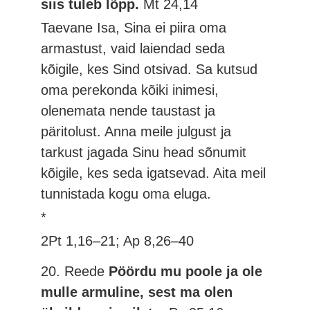
siis tuleb lõpp.
Mt 24,14
Taevane Isa, Sina ei piira oma
armastust, vaid laiendad seda
kõigile, kes Sind otsivad. Sa kutsud
oma perekonda kõiki inimesi,
olenemata nende taustast ja
päritolust. Anna meile julgust ja
tarkust jagada Sinu head sõnumit
kõigile, kes seda igatsevad. Aita meil
tunnistada kogu oma eluga.
*
2Pt 1,16–21; Ap 8,26–40
20. Reede
Pöördu mu poole ja ole
mulle armuline, sest ma olen