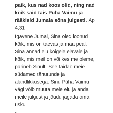
paik, kus nad koos olid, ning nad
kõik said täis Püha Vaimu ja
rääkisid Jumala sõna julgesti.
Ap
4,31
Igavene Jumal, Sina oled loonud
kõik, mis on taevas ja maa peal.
Sina annad elu kõigele elavale ja
kõik, mis meil on või kes me oleme,
pärineb Sinult. See täidab meie
südamed tänutunde ja
alandlikkusega. Sinu Püha Vaimu
vägi võib muuta meie elu ja anda
meile julgust ja jõudu jagada oma
usku.