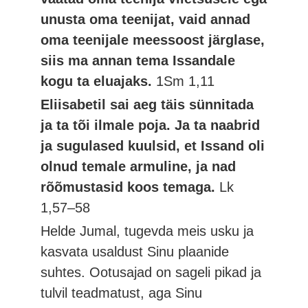
unusta oma teenijat, vaid annad
oma teenijale meessoost järglase,
siis ma annan tema Issandale
kogu ta eluajaks.
1Sm 1,11
Eliisabetil sai aeg täis sünnitada
ja ta tõi ilmale poja. Ja ta naabrid
ja sugulased kuulsid, et Issand oli
olnud temale armuline, ja nad
rõõmustasid koos temaga.
Lk
1,57–58
Helde Jumal, tugevda meis usku ja
kasvata usaldust Sinu plaanide
suhtes. Ootusajad on sageli pikad ja
tulvil teadmatust, aga Sinu