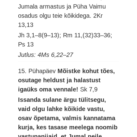
Jumala armastus ja Püha Vaimu
osadus olgu teie kõikidega.
2Kr
13,13
Jh 3,1–8(9–13); Rm 11,(32)33–36;
Ps 13
Jutlus: 4Ms 6,22–27
15. Pühapäev
Mõistke kohut tões,
osutage heldust ja halastust
igaüks oma vennale!
Sk 7,9
Issanda sulane ärgu tülitsegu,
vaid olgu lahke kõikide vastu,
osav õpetama, valmis kannatama
kurja, kes tasase meelega noomib
vastupanijaid, et Jumal neile