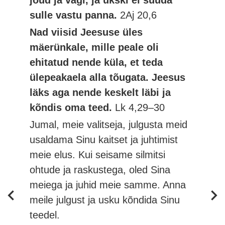
jõud ja vägi, ja ükski ei suuda
sulle vastu panna.
2Aj 20,6
Nad viisid Jeesuse üles
mäerünkale, mille peale oli
ehitatud nende küla, et teda
ülepeakaela alla tõugata. Jeesus
läks aga nende keskelt läbi ja
kõndis oma teed.
Lk 4,29–30
Jumal, meie valitseja, julgusta meid
usaldama Sinu kaitset ja juhtimist
meie elus. Kui seisame silmitsi
ohtude ja raskustega, oled Sina
meiega ja juhid meie samme. Anna
meile julgust ja usku kõndida Sinu
teedel.