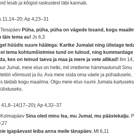
id leiab ja kõigist raskustest läbi kannab.
 11,14–20; Ap 4,23–31
 Teisipäev
Püha, püha, püha on vägede Issand, kogu maail
 täis tema au!
Js 6,3
gel hüüdis suure häälega: Kartke Jumalat ning ülistage ted
est tema kohtumõistmise tund on tulnud, ning kummardage
da, kes on teinud taeva ja maa ja mere ja vete allikad!
Ilm 14
ur Jumal, meie elus on hetki, mil imetleme hämmastunult Sinu
tetöö võimsust ja ilu. Ava meie süda oma väele ja pühadusele,
s täidab kogu maailma. Olgu meie elus ruumi Jumala kartusek
 ülistuseks.
 41,8–14(17–20); Ap 4,32–37
. Kolmapäev
Sina oled minu Isa, mu Jumal, mu päästekalju.
P
9,27
ie igapäevast leiba anna meile tänapäev.
Mt 6,11