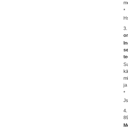
me
*
Hs
3.
on
In
s
te
Su
kä
mi
ja
*
Js
4
8
Me