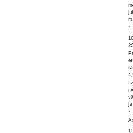
me
ju
ra
*
10
2
Pa
et
ra
4,
Is
jõ
vä
ja
*
Ap
1