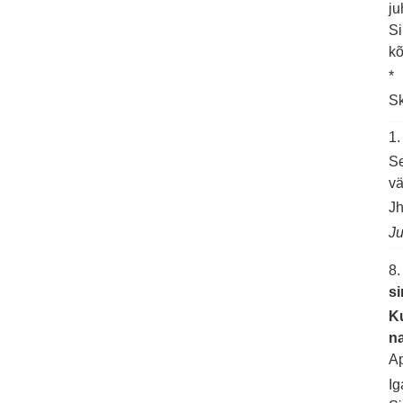
ju
Si
kõ
*
Sk
1
Se
v
Jh
Ju
8
s
Ku
na
Ap
Ig