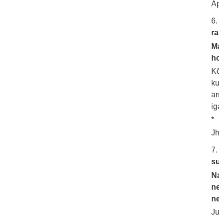
Ap
6
ra
Ma
ho
Kõ
ku
ar
ig
*
Jh
7
s
Na
ne
ne
Ju