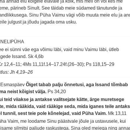
na annad elu kõigele elavale ja kõik, mis meil on või kes me
eme, pärineb Sinult. See täidab meie südamed tänutunde ja
andlikkusega. Sinu Püha Vaimu vägi võib muuta meie elu ja an
ile julgust ja jõudu jagada oma usku.
. NELIPÜHA
e ei sünni väe ega võimu läbi, vaid minu Vaimu läbi, ütleb
ägede Issand.
Sk 4,6b
r 12,4–11; 4Ms 11,11f.14–17.24f.(26–30); Ps 118,15–29
tlus: Jh 4,19–26
. Esmaspäev
Õiget tabab palju õnnetusi, aga Issand tõmbab
ma neist kõigist välja.
Ps 34,20
i teid viiakse ja antakse valitsejate kätte, ärge muretsege
te, mida rääkida, vaid rääkige seda, mida iganes teile antak
l tunnil, sest teie pole kõnelejad, vaid Püha Vaim.
Mk 13,11
ha Vaim, me loodame Sinu päästvale jõule ja ustavusele, kui
isame silmitsi paljude raskustega. Sina oled meiega ning anna