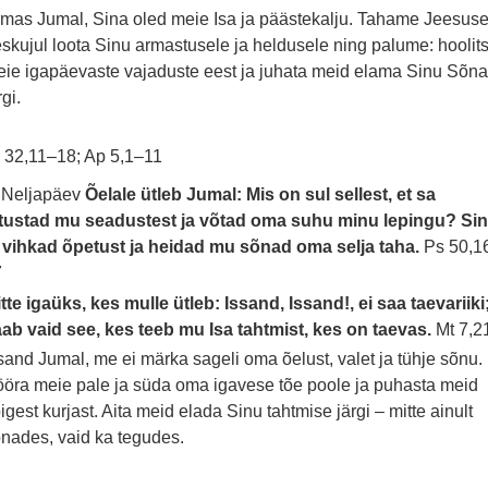
mas Jumal, Sina oled meie Isa ja päästekalju. Tahame Jeesus
skujul loota Sinu armastusele ja heldusele ning palume: hoolit
ie igapäevaste vajaduste eest ja juhata meid elama Sinu Sõn
rgi.
 32,11–18; Ap 5,1–11
 Neljapäev
Õelale ütleb Jumal: Mis on sul sellest, et sa
utustad mu seadustest ja võtad oma suhu minu lepingu? Si
 vihkad õpetust ja heidad mu sõnad oma selja taha.
Ps 50,1
7
tte igaüks, kes mulle ütleb: Issand, Issand!, ei saa taevariiki
ab vaid see, kes teeb mu Isa tahtmist, kes on taevas.
Mt 7,2
sand Jumal, me ei märka sageli oma õelust, valet ja tühje sõnu.
öra meie pale ja süda oma igavese tõe poole ja puhasta meid
igest kurjast. Aita meid elada Sinu tahtmise järgi – mitte ainult
nades, vaid ka tegudes.