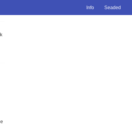
Info
Seaded
ik
de