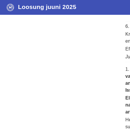
Loosung juuni 2025
6
Kr
en
Ef
Ju
1
va
an
Is
El
na
a
He
su