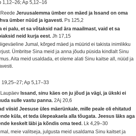
 1,12–26; Ap 5,12–16
. Reede
Jeruusalemma ümber on mäed ja Issand on oma
hva ümber nüüd ja igavesti.
Ps 125,2
 ei palu, et sa võtaksid nad ära maailmast, vaid et sa
iaksid neid kurja eest.
Jh 17,15
igeväeline Jumal, kõrged mäed ja müürid ei takista inimlikku
rjust. Ümbritse Sina meid ja anna jõudu püsida kindlalt Sinu
mus. Aita meid usaldada, et oleme alati Sinu kaitse all, nüüd ja
avesti.
 19,25–27; Ap 5,17–33
. Laupäev
Issand, sinu käes on ju jõud ja vägi, ja ükski ei
uuda sulle vastu panna.
2Aj 20,6
d viisid Jeesuse üles mäerünkale, mille peale oli ehitatud
nde küla, et teda ülepeakaela alla tõugata. Jeesus läks aga
nde keskelt läbi ja kõndis oma teed.
Lk 4,29–30
mal, meie valitseja, julgusta meid usaldama Sinu kaitset ja