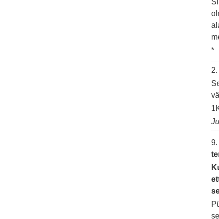
Si
ol
al
me
*
2
Se
v
1K
Ju
9
te
Ku
et
se
Pü
se