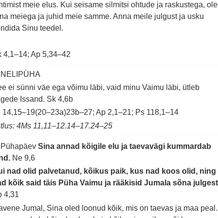
htimist meie elus. Kui seisame silmitsi ohtude ja raskustega, ol
na meiega ja juhid meie samme. Anna meile julgust ja usku
ndida Sinu teedel.
 4,1–14; Ap 5,34–42
. NELIPÜHA
e ei sünni väe ega võimu läbi, vaid minu Vaimu läbi, ütleb
ägede Issand.
Sk 4,6b
 14,15–19(20–23a)23b–27; Ap 2,1–21; Ps 118,1–14
tlus: 4Ms 11,11–12.14–17.24–25
. Pühapäev
Sina annad kõigile elu ja taevavägi kummardab
ind.
Ne 9,6
i nad olid palvetanud, kõikus paik, kus nad koos olid, ning
d kõik said täis Püha Vaimu ja rääkisid Jumala sõna julgest
 4,31
avene Jumal, Sina oled loonud kõik, mis on taevas ja maa peal.