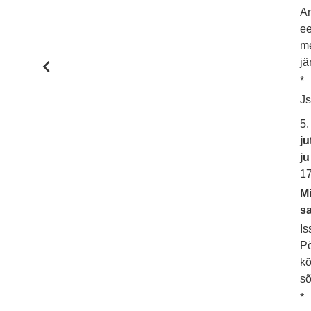
Ar
ee
me
jä
*
Js
5.
j
ju
1
Mi
sa
Is
Pö
kõ
sõ
*