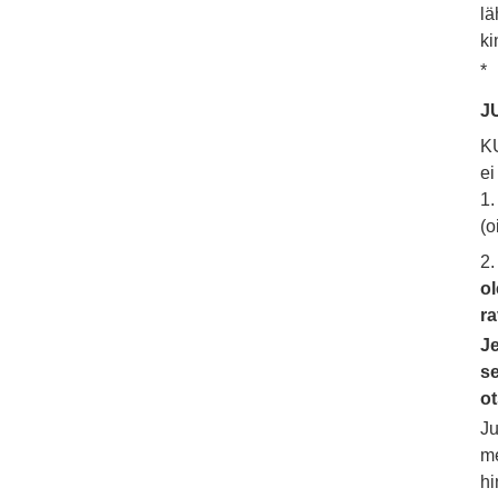
lä
ki
*
J
KU
ei
1.
(o
2
ol
ra
Je
s
o
Ju
me
hi