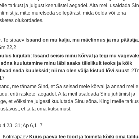
ile tarkust ja julgust keerulistel aegadel. Aita meil usaldada Si
htimist ja mitte muretseda sellepärast, mida öelda või teha
sketes olukordades.
. Teisipäev
Issand on mu kalju, mu mäelinnus ja mu päästja
Sm 22,2
ulus kirjutab: Issand seisis minu kõrval ja tegi mu vägevak
 sõna kuulutamine minu läbi saaks täielikult teoks ja kõik
hvad seda kuuleksid; nii ma olen välja kistud lõvi suust.
2T
17
sand, me täname Sind, et Sa seisad meie kõrval ja annad meile
udu, eriti rasketel aegadel. Aita meil usaldada Sinu juhtimist ja
ge, et võiksime julgesti kuulutada Sinu sõna. Kingi meile tarkus
 ustavust, et täita oma kutsumust.
 4,23–31; Ap 6,1–7
1. Kolmapäev
Kuus päeva tee tööd ja toimeta kõiki oma talitu