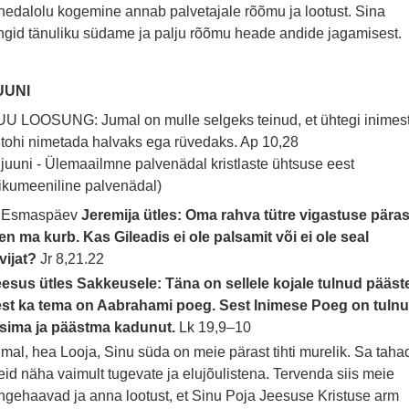
hedalolu kogemine annab palvetajale rõõmu ja lootust. Sina
ngid tänuliku südame ja palju rõõmu heade andide jagamisest.
UUNI
U LOOSUNG: Jumal on mulle selgeks teinud, et ühtegi inimes
 tohi nimetada halvaks ega rüvedaks.
Ap 10,28
 juuni - Ülemaailmne palvenädal kristlaste ühtsuse eest
ikumeeniline palvenädal)
. Esmaspäev
Jeremija ütles: Oma rahva tütre vigastuse päras
en ma kurb. Kas Gileadis ei ole palsamit või ei ole seal
vijat?
Jr 8,21.22
esus ütles Sakkeusele: Täna on sellele kojale tulnud pääst
est ka tema on Aabrahami poeg. Sest Inimese Poeg on tuln
tsima ja päästma kadunut.
Lk 19,9–10
mal, hea Looja, Sinu süda on meie pärast tihti murelik. Sa taha
id näha vaimult tugevate ja elujõulistena. Tervenda siis meie
ngehaavad ja anna lootust, et Sinu Poja Jeesuse Kristuse arm