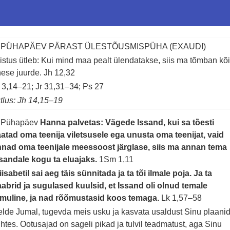
. PÜHAPÄEV PÄRAST ÜLESTÕUSMISPÜHA (EXAUDI)
istus ütleb: Kui mind maa pealt ülendatakse, siis ma tõmban kõ
ese juurde.
Jh 12,32
 3,14–21; Jr 31,31–34; Ps 27
tlus: Jh 14,15–19
. Pühapäev
Hanna palvetas: Vägede Issand, kui sa tõesti
atad oma teenija viletsusele ega unusta oma teenijat, vaid
nad oma teenijale meessoost järglase, siis ma annan tema
sandale kogu ta eluajaks.
1Sm 1,11
iisabetil sai aeg täis sünnitada ja ta tõi ilmale poja. Ja ta
abrid ja sugulased kuulsid, et Issand oli olnud temale
rmuline, ja nad rõõmustasid koos temaga.
Lk 1,57–58
lde Jumal, tugevda meis usku ja kasvata usaldust Sinu plaani
htes. Ootusajad on sageli pikad ja tulvil teadmatust, aga Sinu