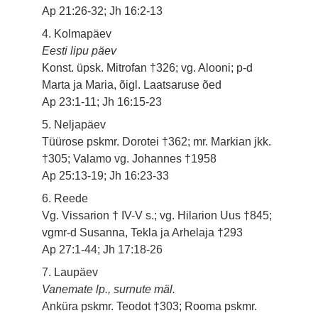
Ap 21:26-32; Jh 16:2-13
4. Kolmapäev
Eesti lipu päev
Konst. üpsk. Mitrofan †326; vg. Alooni; p-d
Marta ja Maria, õigl. Laatsaruse õed
Ap 23:1-11; Jh 16:15-23
5. Neljapäev
Tüürose pskmr. Dorotei †362; mr. Markian jkk.
†305; Valamo vg. Johannes †1958
Ap 25:13-19; Jh 16:23-33
6. Reede
Vg. Vissarion † IV-V s.; vg. Hilarion Uus †845;
vgmr-d Susanna, Tekla ja Arhelaja †293
Ap 27:1-44; Jh 17:18-26
7. Laupäev
Vanemate lp., surnute mäl.
Anküra pskmr. Teodot †303; Rooma pskmr.