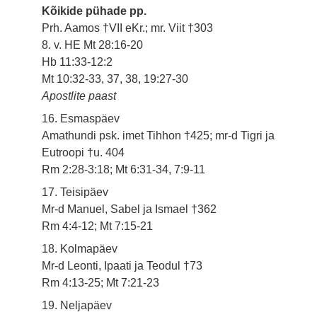
Kõikide pühade pp.
Prh. Aamos †VII eKr.; mr. Viit †303
8. v. HE Mt 28:16-20
Hb 11:33-12:2
Mt 10:32-33, 37, 38, 19:27-30
Apostlite paast
16. Esmaspäev
Amathundi psk. imet Tihhon †425; mr-d Tigri ja
Eutroopi †u. 404
Rm 2:28-3:18; Mt 6:31-34, 7:9-11
17. Teisipäev
Mr-d Manuel, Sabel ja Ismael †362
Rm 4:4-12; Mt 7:15-21
18. Kolmapäev
Mr-d Leonti, Ipaati ja Teodul †73
Rm 4:13-25; Mt 7:21-23
19. Neljapäev