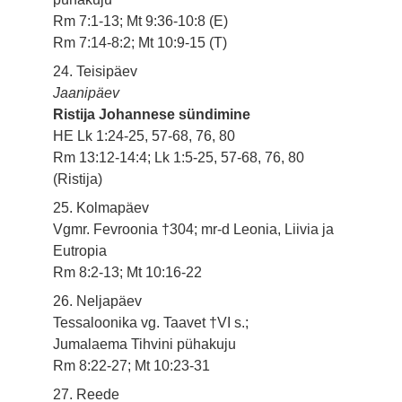
Rm 7:1-13; Mt 9:36-10:8 (E)
Rm 7:14-8:2; Mt 10:9-15 (T)
24. Teisipäev
Jaanipäev
Ristija Johannese sündimine
HE Lk 1:24-25, 57-68, 76, 80
Rm 13:12-14:4; Lk 1:5-25, 57-68, 76, 80
(Ristija)
25. Kolmapäev
Vgmr. Fevroonia †304; mr-d Leonia, Liivia ja
Eutropia
Rm 8:2-13; Mt 10:16-22
26. Neljapäev
Tessaloonika vg. Taavet †VI s.;
Jumalaema Tihvini pühakuju
Rm 8:22-27; Mt 10:23-31
27. Reede