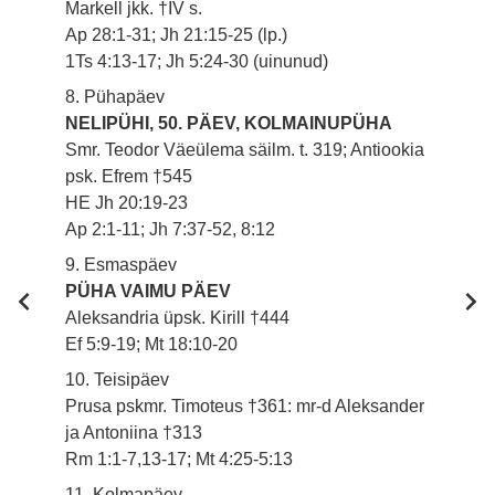
Markell jkk. †IV s.
Ap 28:1-31; Jh 21:15-25 (lp.)
1Ts 4:13-17; Jh 5:24-30 (uinunud)
8. Pühapäev
NELIPÜHI, 50. PÄEV, KOLMAINUPÜHA
Smr. Teodor Väeülema säilm. t. 319; Antiookia
psk. Efrem †545
HE Jh 20:19-23
Ap 2:1-11; Jh 7:37-52, 8:12
9. Esmaspäev
PÜHA VAIMU PÄEV
Aleksandria üpsk. Kirill †444
Ef 5:9-19; Mt 18:10-20
10. Teisipäev
Prusa pskmr. Timoteus †361: mr-d Aleksander
ja Antoniina †313
Rm 1:1-7,13-17; Mt 4:25-5:13
11. Kolmapäev