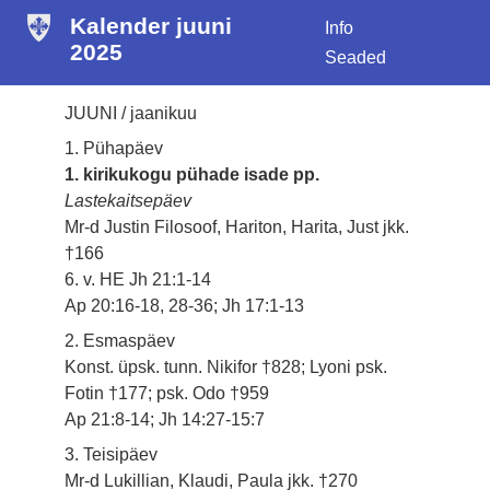
Kalender juuni
Info
2025
Seaded
JUUNI / jaanikuu
1. Pühapäev
1. kirikukogu pühade isade pp.
Lastekaitsepäev
Mr-d Justin Filosoof, Hariton, Harita, Just jkk.
†166
6. v. HE Jh 21:1-14
Ap 20:16-18, 28-36; Jh 17:1-13
2. Esmaspäev
Konst. üpsk. tunn. Nikifor †828; Lyoni psk.
Fotin †177; psk. Odo †959
Ap 21:8-14; Jh 14:27-15:7
3. Teisipäev
Mr-d Lukillian, Klaudi, Paula jkk. †270