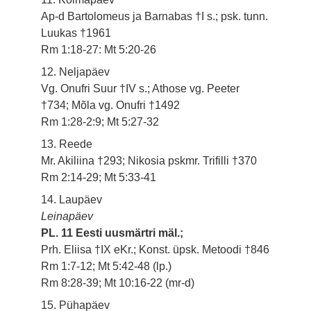
Ap-d Bartolomeus ja Barnabas †I s.; psk. tunn.
Luukas †1961
Rm 1:18-27: Mt 5:20-26
12. Neljapäev
Vg. Onufri Suur †IV s.; Athose vg. Peeter
†734; Mõla vg. Onufri †1492
Rm 1:28-2:9; Mt 5:27-32
13. Reede
Mr. Akiliina †293; Nikosia pskmr. Trifilli †370
Rm 2:14-29; Mt 5:33-41
14. Laupäev
Leinapäev
PL. 11 Eesti uusmärtri mäl.;
Prh. Eliisa †IX eKr.; Konst. üpsk. Metoodi †846
Rm 1:7-12; Mt 5:42-48 (lp.)
Rm 8:28-39; Mt 10:16-22 (mr-d)
15. Pühapäev