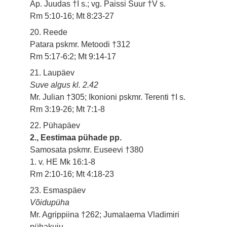
Ap. Juudas †I s.; vg. Paissi Suur †V s.
Rm 5:10-16; Mt 8:23-27
20. Reede
Patara pskmr. Metoodi †312
Rm 5:17-6:2; Mt 9:14-17
21. Laupäev
Suve algus kl. 2.42
Mr. Julian †305; Ikonioni pskmr. Terenti †I s.
Rm 3:19-26; Mt 7:1-8
22. Pühapäev
2., Eestimaa pühade pp.
Samosata pskmr. Euseevi †380
1. v. HE Mk 16:1-8
Rm 2:10-16; Mt 4:18-23
23. Esmaspäev
Võidupüha
Mr. Agrippiina †262; Jumalaema Vladimiri
pühakuju