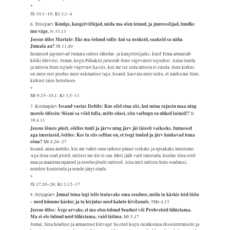
*
Jh 10,1–10; Kl 3,1–4
Kuulge, kaugelviibijad, mida ma olen teinud, ja juuresolijad, tundke
6. Teisipäev
mu väge.
Js 33,13
Jeesus ütles Martale: Eks ma öelnud sulle: kui sa usuksid, saaksid sa näha
Jumala au?
Jh 11,40
Inimesed jagunevad Jumala suhtes lähedal- ja kaugelolijaiks, kuid Tema armastab
kõiki ühtviisi. Jumal, kogu Pühakiri jutustab Sinu vägevatest tegudest. Anna tunda
ja mõista Sinu tegude vägevust ka siis, kui me ise seda mõista ei suuda. Sinu kirkus
on meie eest peidus meie uskmatuse taga. Issand, kasvata meie usku, et näeksime Sinu
kirkust täies heleduses.
*
Mt 9,35–10,1; Kl 3,5–11
Issand vastas Iiobile: Kus olid sina siis, kui mina rajasin maa ning
7. Kolmapäev
merele ütlesin: Siiani sa võid tulla, mitte edasi, siin vaibugu su uhked lained!?
Ii
38,4.11
Jeesus tõusis püsti, sõitles tuuli ja järve ning järv jäi täiesti vaikseks. Inimesed
aga imestasid, öeldes: Kes ta siis selline on, et isegi tuuled ja järv kuulavad tema
sõna?
Mt 8,26–27
Issand, anna andeks, kui me vahel oma tarkuse pärast isekaks ja upsakaks muutume.
Aga Sina sead piirid, millest me üle ei saa. Meil jääb vaid imestada, kuidas Sina oled
maa ja maailma rajanud ja loodusjõude talitsed. Aita meil mõista Sinu seadmisi,
nendele kuuletuda ja nende järgi elada.
*
Jh 17,20–26; Kl 3,12–17
Jumal tema tegi teile teatavaks oma seaduse, mida ta käskis teid täita
8. Neljapäev
– need kümme käsku; ja ta kirjutas need kahele kivilauale.
5Ms 4,13
Jeesus ütles: Ärge arvake, et ma olen tulnud Seadust või Prohveteid tühistama.
Ma ei ole tulnud neid tühistama, vaid täitma.
Mt 5,17
Jumal, Sina headuse ja armastuse külvaja! Sa oled kogu inimkonna eksisteerimisele ja