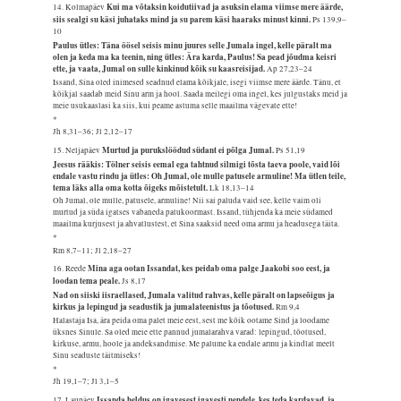
Kui ma võtaksin koidutiivad ja asuksin elama viimse mere äärde,
14. Kolmapäev
siis sealgi su käsi juhataks mind ja su parem käsi haaraks minust kinni.
Ps 139,9–
10
Paulus ütles: Täna öösel seisis minu juures selle Jumala ingel, kelle päralt ma
olen ja keda ma ka teenin, ning ütles: Ära karda, Paulus! Sa pead jõudma keisri
ette, ja vaata, Jumal on sulle kinkinud kõik su kaasreisijad.
Ap 27,23–24
Issand, Sina oled inimesed seadnud elama kõikjale, isegi viimse mere äärde. Tänu, et
kõikjal saadab meid Sinu arm ja hool. Saada meilegi oma ingel, kes julgustaks meid ja
meie usukaaslasi ka siis, kui peame astuma selle maailma vägevate ette!
*
Jh 8,31–36; Jl 2,12–17
Murtud ja purukslöödud südant ei põlga Jumal.
15. Neljapäev
Ps 51,19
Jeesus rääkis: Tölner seisis eemal ega tahtnud silmigi tõsta taeva poole, vaid lõi
endale vastu rindu ja ütles: Oh Jumal, ole mulle patusele armuline! Ma ütlen teile,
tema läks alla oma kotta õigeks mõistetult.
Lk 18,13–14
Oh Jumal, ole mulle, patusele, armuline! Nii sai paluda vaid see, kelle vaim oli
murtud ja süda igatses vabaneda patukoormast. Issand, tühjenda ka meie südamed
maailma kurjusest ja ahvatlustest, et Sina saaksid need oma armu ja headusega täita.
*
Rm 8,7–11; Jl 2,18–27
Mina aga ootan Issandat, kes peidab oma palge Jaakobi soo eest, ja
16. Reede
loodan tema peale.
Js 8,17
Nad on siiski iisraellased, Jumala valitud rahvas, kelle päralt on lapseõigus ja
kirkus ja lepingud ja seadustik ja jumalateenistus ja tõotused.
Rm 9,4
Halastaja Isa, ära peida oma palet meie eest, sest me kõik ootame Sind ja loodame
üksnes Sinule. Sa oled meie ette pannud jumalarahva varad: lepingud, tõotused,
kirkuse, armu, hoole ja andeksandmise. Me palume ka endale armu ja kindlat meelt
Sinu seaduste täitmiseks!
*
Jh 19,1–7; Jl 3,1–5
Issanda heldus on igavesest igavesti nendele, kes teda kardavad, ja
17. Laupäev