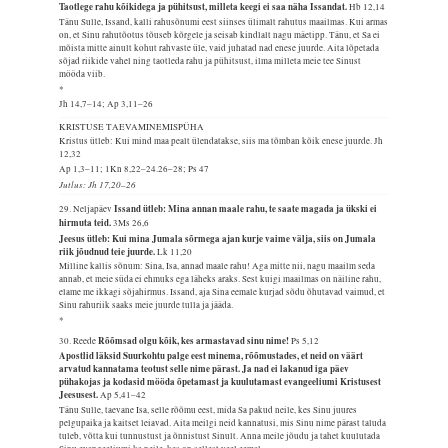
Taotlege rahu kõikidega ja pühitsust, milleta keegi ei saa näha Issandat.
Hb 12,14
Tänu Sulle, Issand, kalli rahusõnumi eest siinses ülimalt rahutus maailmas. Kui armas
on, et Sinu rahutõotus tõuseb kõrgele ja seisab kindlalt nagu mäetipp. Tänu, et Sa ei
mõista mitte ainult kohut rahvaste üle, vaid juhatad nad enese juurde. Aita lõpetada
sõjad riikide vahel ning taotleda rahu ja pühitsust, ilma milleta meie tee Sinust
mööda viib.
*
Jh 14,7–14; Ap 3,11–26
KRISTUSE TAEVAMINEMISPÜHA
Kristus ütleb: Kui mind maa pealt ülendatakse, siis ma tõmban kõik enese juurde.
Jh
12,32
Ap 1,3–11; 1Kn 8,22–24.26–28; Ps 47
Jutlus: Jh 17,20–26
Issand ütleb: Mina annan maale rahu, te saate magada ja ükski ei
29. Neljapäev
hirmuta teid.
3Ms 26,6
Jeesus ütleb: Kui mina Jumala sõrmega ajan kurje vaime välja, siis on Jumala
riik jõudnud teie juurde.
Lk 11,20
Milline kallis sõnum: Sina, Isa, annad maale rahu! Aga mitte nii, nagu maailm seda
annab, et meie süda ei ehmuks ega läheks araks. Sest kuigi maailmas on näiline rahu,
elame me ikkagi sõjahirmus. Issand, aja Sina eemale kurjad sõdu õhutavad vaimud, et
Sinu rahuriik saaks meie juurde tulla ja jääda.
*
Rõõmsad olgu kõik, kes armastavad sinu nime!
30. Reede
Ps 5,12
Apostlid läksid Suurkohtu palge eest minema, rõõmustades, et neid on väärt
arvatud kannatama teotust selle nime pärast. Ja nad ei lakanud iga päev
pühakojas ja kodasid mööda õpetamast ja kuulutamast evangeeliumi Kristusest
Jeesusest.
Ap 5,41–42
Tänu Sulle, taevane Isa, selle rõõmu eest, mida Sa pakud neile, kes Sinu juures
pelgupaika ja kaitset leiavad. Aita meilgi neid kannatusi, mis Sinu nime pärast taluda
tuleb, võtta kui tunnustust ja õnnistust Sinult. Anna meile jõudu ja tahet kuulutada