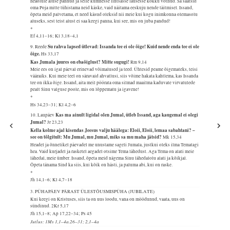
heaolule aluse pannud ja selle kümnesse lihtsasse lausesse kokku võtnud. Sa saatsid
oma Poja mitte tühistama neid käske, vaid näitama eeskuju nende täitmisel. Issand,
õpeta meid palvetama, et need käsud oleksid nii meie kui kogu inimkonna olemasolu
aluseks, sest teist alust ei saa keegi panna, kui see, mis on juba pandud!
*
Ef 4,11–16; Kl 3,18–4,1
Su rahva lapsed ütlevad: Issanda tee ei ole õige! Kuid nende enda tee ei ole
9. Reede
õige.
Hs 33,17
Kas Jumala juures on ebaõiglust? Mitte sugugi!
Rm 9,14
Meie ees on igal päeval erinevad võimalused ja teed. Ühtesid peame õigemateks, teisi
vääraiks. Kui meie teel on säravaid ahvatlusi, siis võime hakata kahtlema, kas Issanda
tee on ikka õige. Issand, aita meil pöörata oma silmad maailma kaduvate virvatulede
pealt Sinu valguse poole, mis on lõppematu ja igavene!
*
Hs 34,23–31; Kl 4,2–6
Kas ma ainult ligidal olen Jumal, ütleb Issand, aga kaugemal ei olegi
10. Laupäev
Jumal?
Jr 23,23
Kella kolme ajal kisendas Jeesus valju häälega: Eloii, Eloii, lemaa sabahtani? –
see on tõlgitult: Mu Jumal, mu Jumal, miks sa mu maha jätsid?
Mk 15,34
Headel ja õnnelikel päevadel me unustame sageli Jumala, justkui oleks ilma Tematagi
hea. Vaid kurjadel ja rasketel aegadel otsime Tema lähedust. Aga Tema on alati meie
lähedal, meie ümber. Issand, õpeta meid nägema Sinu lähedalolu alati ja kõikjal.
Õpeta tänama Sind ka siis, kui kõik on hästi, ja paluma abi, kui on raske.
*
Jh 14,1–6; Kl 4,7–18
3. PÜHAPÄEV PÄRAST ÜLESTÕUSMISPÜHA (JUBILATE)
Kui keegi on Kristuses, siis ta on uus loodu, vana on möödunud, vaata, uus on
sündinud.
2Kr 5,17
Jh 15,1–8; Ap 17,22–34; Ps 45
Jutlus: 1Ms 1,1–4a.26–31; 2,1–4a