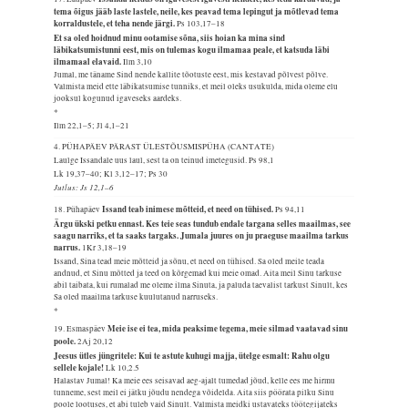
tema õigus jääb laste lastele, neile, kes peavad tema lepingut ja mõtlevad tema
korraldustele, et teha nende järgi.
Ps 103,17–18
Et sa oled hoidnud minu ootamise sõna, siis hoian ka mina sind
läbikatsumistunni eest, mis on tulemas kogu ilmamaa peale, et katsuda läbi
ilmamaal elavaid.
Ilm 3,10
Jumal, me täname Sind nende kallite tõotuste eest, mis kestavad põlvest põlve.
Valmista meid ette läbikatsumise tunniks, et meil oleks usukulda, mida oleme elu
jooksul kogunud igaveseks aardeks.
*
Ilm 22,1–5; Jl 4,1–21
4. PÜHAPÄEV PÄRAST ÜLESTÕUSMISPÜHA (CANTATE)
Laulge Issandale uus laul, sest ta on teinud imetegusid.
Ps 98,1
Lk 19,37–40; Kl 3,12–17; Ps 30
Jutlus: Js 12,1–6
Issand teab inimese mõtteid, et need on tühised.
18. Pühapäev
Ps 94,11
Ärgu ükski petku ennast. Kes teie seas tundub endale targana selles maailmas, see
saagu narriks, et ta saaks targaks. Jumala juures on ju praeguse maailma tarkus
narrus.
1Kr 3,18–19
Issand, Sina tead meie mõtteid ja sõnu, et need on tühised. Sa oled meile teada
andnud, et Sinu mõtted ja teed on kõrgemad kui meie omad. Aita meil Sinu tarkuse
abil taibata, kui rumalad me oleme ilma Sinuta, ja paluda taevalist tarkust Sinult, kes
Sa oled maailma tarkuse kuulutanud narruseks.
*
Meie ise ei tea, mida peaksime tegema, meie silmad vaatavad sinu
19. Esmaspäev
poole.
2Aj 20,12
Jeesus ütles jüngritele: Kui te astute kuhugi majja, ütelge esmalt: Rahu olgu
sellele kojale!
Lk 10,2.5
Halastav Jumal! Ka meie ees seisavad aeg-ajalt tumedad jõud, kelle ees me hirmu
tunneme, sest meil ei jätku jõudu nendega võidelda. Aita siis pöörata pilku Sinu
poole lootuses, et abi tuleb vaid Sinult. Valmista meidki ustavateks töötegijateks