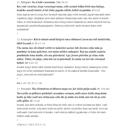
Sa ei tohi varastada.
11. Pühapäev
2Ms 20,15
Kes seni varastas, ärgu varastagu enam, selle asemel tehku tööd oma kätega,
teenides ausalt elatist, et tal oleks jagada sellele, kellel on puudus.
Ef 4,28
Sina, maa ja taeva Looja, kes Sa meid oma näo järgi oled loonud, jagad oma ande meie
vajaduste järgi. Seepärast pole meil põhjust himustada seda vara, mis meile ei kuulu.
Tänu, et oled kinkinud võimaluse ausa tööga elatist hankida nii meile enestele kui ka
jagamiseks puudustkannatajatele. Õnnista seda tööd, mille Sa meie kätte oled
usaldanud!
*
Kui te nõuate mind kõigest oma südamest, lasen ma teil mind leida,
12. Esmaspäev
ütleb Issand.
Jr 29,13–14
Üks naine, kes oli olnud veritõves kaksteist aastat, tuli Jeesuse selja taha ja
puudutas ta kuue palistust, sest naine mõtles endamisi: Kui ma ainult saaksin
puudutada tema kuube, siis ma pääseksin! Aga Jeesus pöördus ja sõnas teda
nähes: Tütar, ole julge, sinu usk on su päästnud! Ja naine sai terveks selsamal
hetkel.
Mt 9,20–22
Issand, kingi meile tahet nõuda Sind kogu südamest. Kingi meile samasugust usku,
nagu oli tollel tundmatul kannataval naisel, et Sa saaksid meidki kinnitada: "Ole
julge, sinu usk on sind päästnud!"
*
Rm 1,18–25; Jl 1,1–20
Ma rõõmutsen su ütlusest nagu see, kes leiab palju saaki.
13. Teisipäev
Ps 119,162
Taevariik on põllusse peidetud varanduse sarnane, mille mees leidis ning kinni
kattis ja läks sealt ära rõõmsana selle üle ja müüs ära kõik, mis tal oli ja ostis
selle põllu.
Mt 13,44
Issand, aita meil uskuda, et Sinu Sõna on tõde, mis ei vedele niisama tee ääres, vaid
seda tuleb otsida. Aita meil leida see põld, milles on peidus Sinu taevariik. Ja et me
seda aaret vaid enestele ei hoiaks, vaid seda ka lahkelt jagaksime, et Sinu töö meis
rohket saaki annaks.
*
1Tm 4,(1–3)4.5; Jl 2,1–11