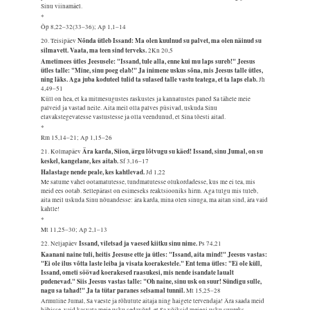
Sinu viinamäel.
*
Õp 8,22–32(33–36); Ap 1,1–14
Nõnda ütleb Issand: Ma olen kuulnud su palvet, ma olen näinud su
20. Teisipäev
silmavett. Vaata, ma teen sind terveks.
2Kn 20,5
Ametimees ütles Jeesusele: "Issand, tule alla, enne kui mu laps sureb!" Jeesus
ütles talle: "Mine, sinu poeg elab!" Ja inimene uskus sõna, mis Jeesus talle ütles,
ning läks. Aga juba koduteel tulid ta sulased talle vastu teatega, et ta laps elab.
Jh
4,49–51
Küll on hea, et ka mitmesugustes raskustes ja kannatustes paned Sa tähele meie
palveid ja vastad neile. Aita meil olla palves püsivad, uskuda Sinu
elavakstegevatesse vastustesse ja olla veendunud, et Sina tõesti aitad.
*
Rm 15,14–21; Ap 1,15–26
Ära karda, Siion, ärgu lõtvugu su käed! Issand, sinu Jumal, on su
21. Kolmapäev
keskel, kangelane, kes aitab.
Sf 3,16–17
Halastage nende peale, kes kahtlevad.
Jd 1,22
Me satume vahel ootamatutesse, tundmatutesse olukordadesse, kus me ei tea, mis
meid ees ootab. Sellepärast on esimeseks reaktsiooniks hirm. Aga tulgu mis tuleb,
aita meil uskuda Sinu nõuandesse: ära karda, mina olen sinuga, ma aitan sind, ära vaid
kahtle!
*
Mt 11,25–30; Ap 2,1–13
Issand, viletsad ja vaesed kiitku sinu nime.
22. Neljapäev
Ps 74,21
Kaanani naine tuli, heitis Jeesuse ette ja ütles: "Issand, aita mind!" Jeesus vastas:
"Ei ole ilus võtta laste leiba ja visata koerakestele." Ent tema ütles: "Ei ole küll,
Issand, ometi söövad koerakesed raasukesi, mis nende isandate laualt
pudenevad." Siis Jeesus vastas talle: "Oh naine, sinu usk on suur! Sündigu sulle,
nagu sa tahad!" Ja ta tütar paranes selsamal tunnil.
Mt 15,25–28
Armuline Jumal, Sa vaeste ja rõhutute aitaja ning haigete tervendaja! Ära saada meid
häbisse, vaid kasvata meie usku sedavõrd, et Sa võiksid meiegi usku suureks