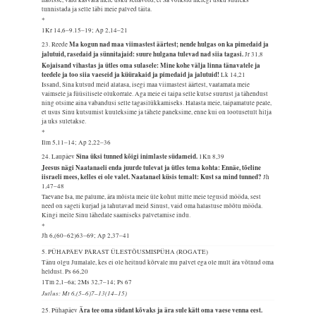
tunnistada ja selle läbi meie palved täita.
*
1Kr 14,6–9.15–19; Ap 2,14–21
Ma kogun nad maa viimastest äärtest; nende hulgas on ka pimedaid ja
23. Reede
jalutuid, rasedaid ja sünnitajaid: suure hulgana tulevad nad siia tagasi.
Jr 31,8
Kojaisand vihastas ja ütles oma sulasele: Mine kohe välja linna tänavatele ja
teedele ja too siia vaeseid ja küürakaid ja pimedaid ja jalutuid!
Lk 14,21
Issand, Sina kutsud meid alatasa, isegi maa viimastest äärtest, vaatamata meie
vaimsele ja füüsilisele olukorrale. Aga meie ei taipa selle kutse suurust ja tähendust
ning otsime aina vabandusi selle tagasilükkamiseks. Halasta meie, taipamatute peale,
et usus Sinu kutsumist kuuleksime ja tähele paneksime, enne kui on lootusetult hilja
ja uks suletakse.
*
Ilm 5,11–14; Ap 2,22–36
Sina üksi tunned kõigi inimlaste südameid.
24. Laupäev
1Kn 8,39
Jeesus nägi Naatanaeli enda juurde tulevat ja ütles tema kohta: Ennäe, tõeline
iisraeli mees, kelles ei ole valet. Naatanael küsis temalt: Kust sa mind tunned?
Jh
1,47–48
Taevane Isa, me palume, ära mõista meie üle kohut mitte meie tegusid mööda, sest
need on sageli kurjad ja lahutavad meid Sinust, vaid oma halastuse mõõtu mööda.
Kingi meile Sinu lähedale saamiseks palvetamise indu.
*
Jh 6,(60–62)63–69; Ap 2,37–41
5. PÜHAPÄEV PÄRAST ÜLESTÕUSMISPÜHA (ROGATE)
Tänu olgu Jumalale, kes ei ole heitnud kõrvale mu palvet ega ole mult ära võtnud oma
heldust.
Ps 66,20
1Tm 2,1–6a; 2Ms 32,7–14; Ps 67
Jutlus: Mt 6,(5–6)7–13(14–15)
Ära tee oma südant kõvaks ja ära sule kätt oma vaese venna eest.
25. Pühapäev