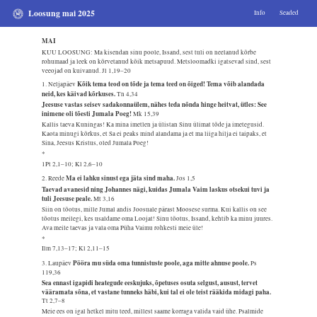
Loosung mai 2025
Info
Seaded
MAI
KUU LOOSUNG: Ma kisendan sinu poole, Issand, sest tuli on neelanud kõrbe
rohumaad ja leek on kõrvetanud kõik metsapuud. Metsloomadki igatsevad sind, sest
veeojad on kuivanud.
Jl 1,19–20
Kõik tema teod on tõde ja tema teed on õiged! Tema võib alandada
1. Neljapäev
neid, kes käivad kõrkuses.
Tn 4,34
Jeesuse vastas seisev sadakonnaülem, nähes teda nõnda hinge heitvat, ütles: See
inimene oli tõesti Jumala Poeg!
Mk 15,39
Kallis taeva Kuningas! Ka mina imetlen ja ülistan Sinu ülimat tõde ja imetegusid.
Kaota minugi kõrkus, et Sa ei peaks mind alandama ja et ma liiga hilja ei taipaks, et
Sina, Jeesus Kristus, oled Jumala Poeg!
*
1Pt 2,1–10; Kl 2,6–10
Ma ei lahku sinust ega jäta sind maha.
2. Reede
Jos 1,5
Taevad avanesid ning Johannes nägi, kuidas Jumala Vaim laskus otsekui tuvi ja
tuli Jeesuse peale.
Mt 3,16
Siin on tõotus, mille Jumal andis Joosuale pärast Moosese surma. Kui kallis on see
tõotus meilegi, kes usaldame oma Loojat! Sinu tõotus, Issand, kehtib ka minu juures.
Ava meile taevas ja vala oma Püha Vaimu rohkesti meie üle!
*
Ilm 7,13–17; Kl 2,11–15
Pööra mu süda oma tunnistuste poole, aga mitte ahnuse poole.
3. Laupäev
Ps
119,36
Sea ennast igapidi heategude eeskujuks, õpetuses osuta selgust, ausust, tervet
vääramata sõna, et vastane tunneks häbi, kui tal ei ole teist rääkida midagi paha.
Tt 2,7–8
Meie ees on igal hetkel mitu teed, millest saame korraga valida vaid ühe. Psalmide