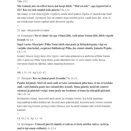
5Ms 15,7
Mu vennad, mis on sellest kasu, kui keegi ütleb: "Mul on usk!", aga tegusid tal ei
ole? Kas see usk suudab teda päästa?
Jk 2,14
Me teame, et usk ilma tegude viljata ei suuda meid päästa. Õpeta, et tunneksime Sind
ära oma vennas, ligimeses, kes on samuti Sinu loodud ja kes vajab meie abi. Aita, et
me oskaksime Sinult saadud ande abitutele jagada.
*
25. mai - Misjoniohvri nädal
See ei sünni väe ega võimu läbi, vaid minu Vaimu läbi, ütleb vägede
26. Esmaspäev
Issand.
Sk 4,6
Ingel vastas Maarjale: Püha Vaim tuleb sinu peale ja Kõigekõrgema vägi on
varjuks sinu kohal, seepärast hüütaksegi Püha, kes sinust sünnib, Jumala Pojaks.
Lk 1,35
Issand, Sina ei tungi meie ellu vägisi, vaid oma armastava ja andestava Püha Vaimu
läbi. Laota siis Püha Vaim minu ja mu lähedaste üle, et selle varjus oleks hea ja
turvaline elada Su lähedal, lahus maailma kurjusest.
*
Mk 1,32–39; Ap 2,42–47
Kes on Jumal peale Issanda?
27. Teisipäev
Ps 18,32
Paulus kirjutab: Meil oli meie endi arvates surmakäsk juba käes, et me ei loodaks
endi, vaid Jumala peale, kes surnud üles äratab. Tema päästis meid nii suurest
surmast ja päästab veelgi; tema peale me loodame, et tema ka edaspidi päästab.
2Kr 1,9–10
Kolmainus Jumal, Sina oled meie ainus ja viimane lootus, kui kõik maailma
tugisambad kokku kukkuvad. Sa oled meie päästekalju. Kustuta meis lootus iseenda
käsivarre tugevusele ja kingi usku Sinusse, kes Sa meid surmast läbi teisele kaldale
kannad.
*
Lk 18,1–8; Ap 3,1–10
Viimseil päevil sünnib, et rahvas ei tõsta mõõka rahva vastu ja
28. Kolmapäev
nad ei õpi enam sõdimist.
Js 2,2.4