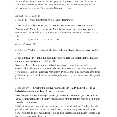
autor teab, et parim tee on taevase Isa õpetuste järgimise tee – see on rikkumatuse,
väärikuse ja enesesalgamise tee, mitte egoismi ega ahnuse tee. Issand, kinnita ja
julgusta iga meie sammu Sinu näidatud tõe ja õiguse teel!
*
Ap 8,26–39; Kl 2,16–23
3. mai 1728 – Algas loosungite väljajagamine Herrnhutis
2. PÜHAPÄEV PÄRAST ÜLESTÕUSMISPÜHA (MISERICORDIAS DOMINI)
Kristus ütleb: Mina olen hea karjane. Minu lambad kuulevad minu häält ja mina
tunnen neid ja nad järgnevad mulle ning ma annan neile igavese elu.
Jh 10,11a.27–
28a
1Pt 2,21b–25; Hs 34,1–2(3–9)10–16.31; Ps 23
Jutlus: Jh 21,15–19
Mu tugevus ja mu kiituslaul on Issand, tema oli mulle päästeks.
4. Pühapäev
2Ms
15,2
Maarja ütles: Ta on näidanud oma käsivarre kangust, ta on pillutanud need, kes
on ülbed oma südame meelelt.
Lk 1,51
Nii nagu Mooses Egiptuse vangipõlvest pääsemisel, võime ka meie rasketest
olukordadest läbi minnes laulda oma südames kiituslaulu, ülistada Jumalat ja kiita
Teda kõrgeks. Sest Ta on ka meie vaenlaste juures näidanud oma käsivarre kangust ja
pillutanud ülbed. Issand, anna meile tahet ja taipamist, et me vaid iseenese kangusele
ei loodaks!
*
Issand ei tõuka ära igaveseks. Kui ta on kurvastanud, siis ta ka
5. Esmaspäev
halastab oma suure helduse pärast.
Nl 3,31–32
Sakarias palus lauakese ning kirjutas: Johannes on tema nimi. Ja kõik imestasid.
Aga otsekohe läksid ta suu ja keelepaelad lahti ning ta hakkas rääkima, ülistades
Jumalat.
Lk 1,63–64
Vahel tunneme, et Jumal on meid unustanud, justkui maha jätnud. Kuid siiski mitte
päriseks, vaid kurvastusest meie ükskõiksuse ja unustamise pärast. Oma helduse
pärast halastab Ta meie peale. Issand, ava ka meie keelepaelad kiitma ja ülistama Sind
Su igavese armu ja helduse eest!