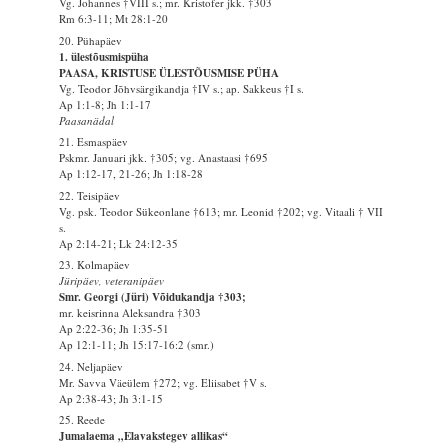
Vg. Johannes †VIII s.; mr. Kristofer jkk. †303
Rm 6:3-11; Mt 28:1-20
20. Pühapäev
1. ülestõusmispüha
PAASA, KRISTUSE ÜLESTÕUSMISE PÜHA
Vg. Teodor Jõhvsärgikandja †IV s.; ap. Sakkeus †I s.
Ap 1:1-8; Jh 1:1-17
Paasanädal
21. Esmaspäev
Pskmr. Januari jkk. †305; vg. Anastaasi †695
Ap 1:12-17, 21-26; Jh 1:18-28
22. Teisipäev
Vg. psk. Teodor Sükeonlane †613; mr. Leonid †202; vg. Vitaali † VII
s.
Ap 2:14-21; Lk 24:12-35
23. Kolmapäev
Jüripäev, veteranipäev
Smr. Georgi (Jüri) Võidukandja †303;
mr. keisrinna Aleksandra †303
Ap 2:22-36; Jh 1:35-51
Ap 12:1-11; Jh 15:17-16:2 (smr.)
24. Neljapäev
Mr. Savva Väeülem †272; vg. Eliisabet †V s.
Ap 2:38-43; Jh 3:1-15
25. Reede
Jumalaema „Elavakstegev allikas“