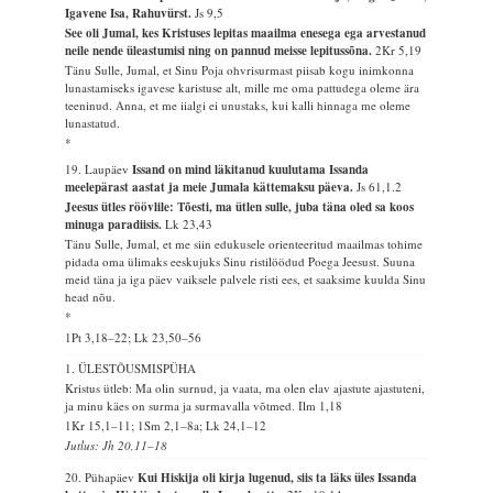
Igavene Isa, Rahuvürst.
Js 9,5
See oli Jumal, kes Kristuses lepitas maailma enesega ega arvestanud
neile nende üleastumisi ning on pannud meisse lepitussõna.
2Kr 5,19
Tänu Sulle, Jumal, et Sinu Poja ohvrisurmast piisab kogu inimkonna
lunastamiseks igavese karistuse alt, mille me oma pattudega oleme ära
teeninud. Anna, et me iialgi ei unustaks, kui kalli hinnaga me oleme
lunastatud.
*
19. Laupäev
Issand on mind läkitanud kuulutama Issanda
meelepärast aastat ja meie Jumala kättemaksu päeva.
Js 61,1.2
Jeesus ütles röövlile: Tõesti, ma ütlen sulle, juba täna oled sa koos
minuga paradiisis.
Lk 23,43
Tänu Sulle, Jumal, et me siin edukusele orienteeritud maailmas tohime
pidada oma ülimaks eeskujuks Sinu ristilöödud Poega Jeesust. Suuna
meid täna ja iga päev vaiksele palvele risti ees, et saaksime kuulda Sinu
head nõu.
*
1Pt 3,18–22; Lk 23,50–56
1. ÜLESTÕUSMISPÜHA
Kristus ütleb: Ma olin surnud, ja vaata, ma olen elav ajastute ajastuteni,
ja minu käes on surma ja surmavalla võtmed.
Ilm 1,18
1Kr 15,1–11; 1Sm 2,1–8a; Lk 24,1–12
Jutlus: Jh 20,11–18
20. Pühapäev
Kui Hiskija oli kirja lugenud, siis ta läks üles Issanda