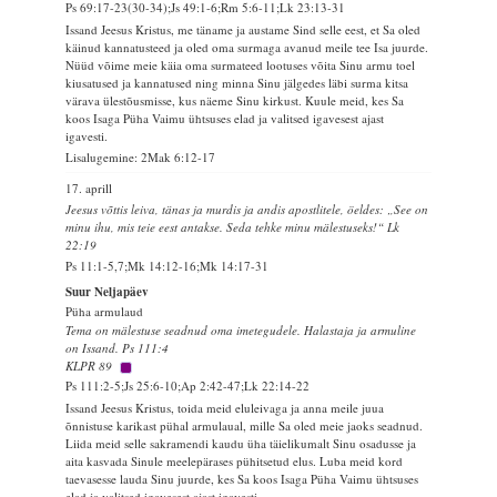
Ps 69:17-23(30-34);Js 49:1-6;Rm 5:6-11;Lk 23:13-31
Issand Jeesus Kristus, me täname ja austame Sind selle eest, et Sa oled
käinud kannatusteed ja oled oma surmaga avanud meile tee Isa juurde.
Nüüd võime meie käia oma surmateed lootuses võita Sinu armu toel
kiusatused ja kannatused ning minna Sinu jälgedes läbi surma kitsa
värava ülestõusmisse, kus näeme Sinu kirkust. Kuule meid, kes Sa
koos Isaga Püha Vaimu ühtsuses elad ja valitsed igavesest ajast
igavesti.
Lisalugemine: 2Mak 6:12-17
17. aprill
Jeesus võttis leiva, tänas ja murdis ja andis apostlitele, öeldes: „See on
minu ihu, mis teie eest antakse. Seda tehke minu mälestuseks!“ Lk
22:19
Ps 11:1-5,7;Mk 14:12-16;Mk 14:17-31
Suur Neljapäev
Püha armulaud
Tema on mälestuse seadnud oma imetegudele. Halastaja ja armuline
on Issand. Ps 111:4
KLPR 89
Ps 111:2-5;Js 25:6-10;Ap 2:42-47;Lk 22:14-22
Issand Jeesus Kristus, toida meid eluleivaga ja anna meile juua
õnnistuse karikast pühal armulaual, mille Sa oled meie jaoks seadnud.
Liida meid selle sakramendi kaudu üha täielikumalt Sinu osadusse ja
aita kasvada Sinule meelepärases pühitsetud elus. Luba meid kord
taevasesse lauda Sinu juurde, kes Sa koos Isaga Püha Vaimu ühtsuses
elad ja valitsed igavesest ajast igavesti.