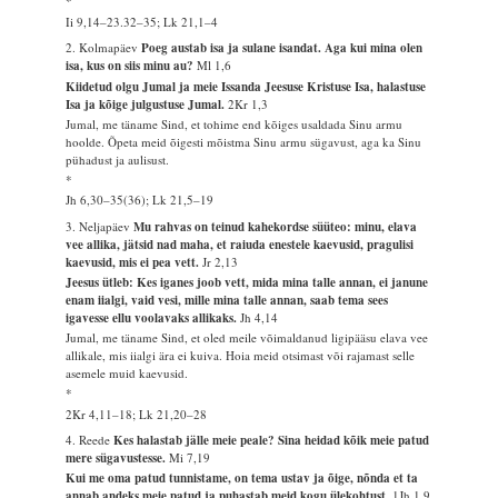
*
Ii 9,14–23.32–35; Lk 21,1–4
2. Kolmapäev
Poeg austab isa ja sulane isandat. Aga kui mina olen
isa, kus on siis minu au?
Ml 1,6
Kiidetud olgu Jumal ja meie Issanda Jeesuse Kristuse Isa, halastuse
Isa ja kõige julgustuse Jumal.
2Kr 1,3
Jumal, me täname Sind, et tohime end kõiges usaldada Sinu armu
hoolde. Õpeta meid õigesti mõistma Sinu armu sügavust, aga ka Sinu
pühadust ja aulisust.
*
Jh 6,30–35(36); Lk 21,5–19
3. Neljapäev
Mu rahvas on teinud kahekordse süüteo: minu, elava
vee allika, jätsid nad maha, et raiuda enestele kaevusid, pragulisi
kaevusid, mis ei pea vett.
Jr 2,13
Jeesus ütleb: Kes iganes joob vett, mida mina talle annan, ei janune
enam iialgi, vaid vesi, mille mina talle annan, saab tema sees
igavesse ellu voolavaks allikaks.
Jh 4,14
Jumal, me täname Sind, et oled meile võimaldanud ligipääsu elava vee
allikale, mis iialgi ära ei kuiva. Hoia meid otsimast või rajamast selle
asemele muid kaevusid.
*
2Kr 4,11–18; Lk 21,20–28
4. Reede
Kes halastab jälle meie peale? Sina heidad kõik meie patud
mere sügavustesse.
Mi 7,19
Kui me oma patud tunnistame, on tema ustav ja õige, nõnda et ta
annab andeks meie patud ja puhastab meid kogu ülekohtust.
1Jh 1,9