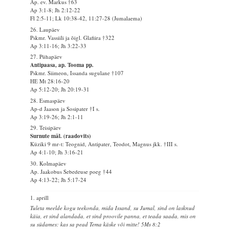
Ap. ev. Markus †63
Ap 3:1-8; Jh 2:12-22
Fl 2:5-11; Lk 10:38-42, 11:27-28 (Jumalaema)
26. Laupäev
Pskmr. Vassiili ja õigl. Glafiira †322
Ap 3:11-16; Jh 3:22-33
27. Pühapäev
Antipaasa, ap. Tooma pp.
Pskmr. Siimeon, Issanda sugulane †107
HE Mt 28:16-20
Ap 5:12-20; Jh 20:19-31
28. Esmaspäev
Ap-d Jaason ja Sosipater †I s.
Ap 3:19-26; Jh 2:1-11
29. Teisipäev
Surnute mäl. (raadovits)
Küziki 9 mr-t: Teognid, Antipater, Teodot, Magnus jkk. †III s.
Ap 4:1-10; Jh 3:16-21
30. Kolmapäev
Ap. Jaakobus Sebedeuse poeg †44
Ap 4:13-22; Jh 5:17-24
1. aprill
Tuleta meelde kogu teekonda, mida Issand, su Jumal, sind on lasknud
käia, et sind alandada, et sind proovile panna, et teada saada, mis on
su südames: kas sa pead Tema käske või mitte! 5Ms 8:2