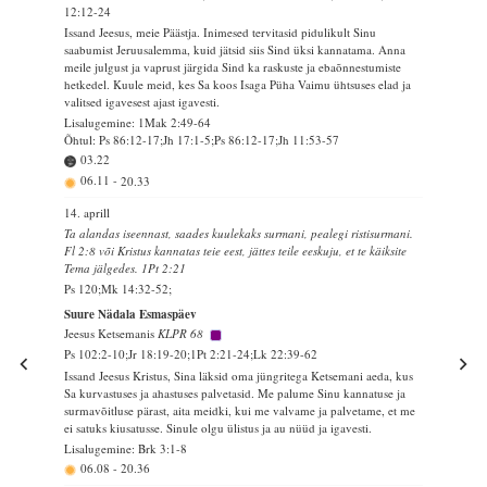
12:12-24
Issand Jeesus, meie Päästja. Inimesed tervitasid pidulikult Sinu
saabumist Jeruusalemma, kuid jätsid siis Sind üksi kannatama. Anna
meile julgust ja vaprust järgida Sind ka raskuste ja ebaõnnestumiste
hetkedel. Kuule meid, kes Sa koos Isaga Püha Vaimu ühtsuses elad ja
valitsed igavesest ajast igavesti.
Lisalugemine: 1Mak 2:49-64
Õhtul: Ps 86:12-17;Jh 17:1-5;Ps 86:12-17;Jh 11:53-57
03.22
06.11
-
20.33
14. aprill
Ta alandas iseennast, saades kuulekaks surmani, pealegi ristisurmani.
Fl 2:8 või Kristus kannatas teie eest, jättes teile eeskuju, et te käiksite
Tema jälgedes. 1Pt 2:21
Ps 120;Mk 14:32-52;
Suure Nädala Esmaspäev
Jeesus Ketsemanis
KLPR 68
Ps 102:2-10;Jr 18:19-20;1Pt 2:21-24;Lk 22:39-62
Issand Jeesus Kristus, Sina läksid oma jüngritega Ketsemani aeda, kus
Sa kurvastuses ja ahastuses palvetasid. Me palume Sinu kannatuse ja
surmavõitluse pärast, aita meidki, kui me valvame ja palvetame, et me
ei satuks kiusatusse. Sinule olgu ülistus ja au nüüd ja igavesti.
Lisalugemine: Brk 3:1-8
06.08
-
20.36