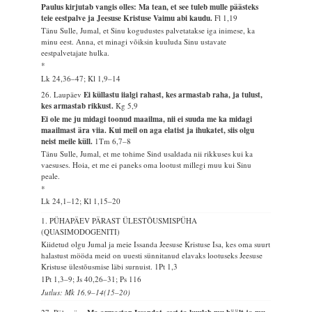
Paulus kirjutab vangis olles: Ma tean, et see tuleb mulle päästeks
teie eestpalve ja Jeesuse Kristuse Vaimu abi kaudu.
Fl 1,19
Tänu Sulle, Jumal, et Sinu kogudustes palvetatakse iga inimese, ka
minu eest. Anna, et minagi võiksin kuuluda Sinu ustavate
eestpalvetajate hulka.
*
Lk 24,36–47; Kl 1,9–14
26. Laupäev
Ei küllastu iialgi rahast, kes armastab raha, ja tulust,
kes armastab rikkust.
Kg 5,9
Ei ole me ju midagi toonud maailma, nii ei suuda me ka midagi
maailmast ära viia. Kui meil on aga elatist ja ihukatet, siis olgu
neist meile küll.
1Tm 6,7–8
Tänu Sulle, Jumal, et me tohime Sind usaldada nii rikkuses kui ka
vaesuses. Hoia, et me ei paneks oma lootust millegi muu kui Sinu
peale.
*
Lk 24,1–12; Kl 1,15–20
1. PÜHAPÄEV PÄRAST ÜLESTÕUSMISPÜHA
(QUASIMODOGENITI)
Kiidetud olgu Jumal ja meie Issanda Jeesuse Kristuse Isa, kes oma suurt
halastust mööda meid on uuesti sünnitanud elavaks lootuseks Jeesuse
Kristuse ülestõusmise läbi surnuist.
1Pt 1,3
1Pt 1,3–9; Js 40,26–31; Ps 116
Jutlus: Mk 16,9–14(15–20)