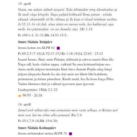
15. aprill
Vaata, mu sulane talitab targasti, Teda ülistatakse ning ülendatakse ja
Ta saab väga kõrgeks. Nagu paljud kohkusid Tema pärast - nõnda
rikutud, ebainimlik oli Ta välimus ja Ta kuju ei olnud inimlaste taoline.
Js 52:13-14 või Jah, sõna ristist on narrus neile, kes hukkuvad, aga
meile, kes päästetakse, on see Jumala vägi. 1Kr 1:18
Ps 109:1-5, 21-31;Mk 14:53-15:5;
Suure Nädala Teisipäev
Jeesus kohtu ees
KLPR 92
Ps 69:2-5 (7-10);Js 52:13-15;1Kr 1:18-19;Lk 22:63 - 23:12
Issand Jeesus, Sind, meie Päästjat, häbistati ja rahvas naeris Sinu üle.
Nagu tall, keda viiakse tappa, vaikisid Sa oma kohtumõistjate ees.
Anna meile julgust tunnistada Sind elava Jumala Pojaks ning kingi
julgust järgneda Sinule ka siis, kui meie tee läheb läbi kahtluste,
pettumuste ja hirmu pimeduse. Kuule meid, kes Sa koos Isaga Püha
Vaimu ühtsuses elad ja valitsed igavesest ajast igavesti.
Lisalugemine: 1Mak 2:1-22
06.05
-
20.38
16. aprill
Jumal teeb nähtavaks oma armastuse meie vastu sellega, et Kristus suri
meie eest, kui me olime alles patused. Rm 5:8
Ps 35:1,7,9-18;Mk 15:6-20;
Suure Nädala Kolmapäev
Jeesus mõistetakse surma
KLPR 78