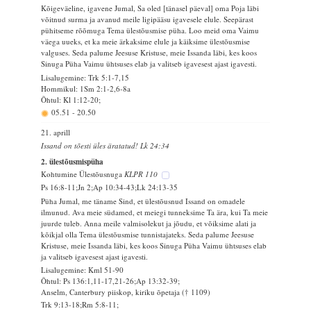
Kõigeväeline, igavene Jumal, Sa oled [tänasel päeval] oma Poja läbi
võitnud surma ja avanud meile ligipääsu igavesele elule. Seepärast
pühitseme rõõmuga Tema ülestõusmise püha. Loo meid oma Vaimu
väega uueks, et ka meie ärkaksime elule ja käiksime ülestõusmise
valguses. Seda palume Jeesuse Kristuse, meie Issanda läbi, kes koos
Sinuga Püha Vaimu ühtsuses elab ja valitseb igavesest ajast igavesti.
Lisalugemine: Trk 5:1-7,15
Hommikul: 1Sm 2:1-2,6-8a
Õhtul: Kl 1:12-20;
05.51
-
20.50
21. aprill
Issand on tõesti üles äratatud! Lk 24:34
2. ülestõusmispüha
Kohtumine Ülestõusnuga
KLPR 110
Ps 16:8-11;Jn 2;Ap 10:34-43;Lk 24:13-35
Püha Jumal, me täname Sind, et ülestõusnud Issand on omadele
ilmunud. Ava meie südamed, et meiegi tunneksime Ta ära, kui Ta meie
juurde tuleb. Anna meile valmisolekut ja jõudu, et võiksime alati ja
kõikjal olla Tema ülestõusmise tunnistajateks. Seda palume Jeesuse
Kristuse, meie Issanda läbi, kes koos Sinuga Püha Vaimu ühtsuses elab
ja valitseb igavesest ajast igavesti.
Lisalugemine: Kml 51-90
Õhtul: Ps 136:1,11-17,21-26;Ap 13:32-39;
Anselm, Canterbury piiskop, kiriku õpetaja († 1109)
Trk 9:13-18;Rm 5:8-11;