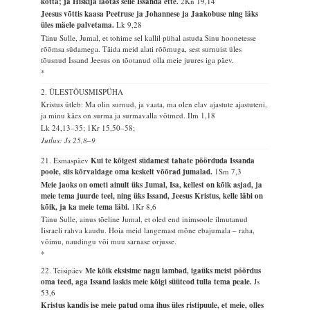
kotta; ja Hiskija laotas selle Issanda ette.
2Kn 19,14
Jeesus võttis kaasa Peetruse ja Johannese ja Jaakobuse ning läks
üles mäele palvetama.
Lk 9,28
Tänu Sulle, Jumal, et tohime sel kallil pühal astuda Sinu hoonetesse
rõõmsa südamega. Täida meid alati rõõmuga, sest surnuist üles
tõusnud Issand Jeesus on tõotanud olla meie juures iga päev.
*
2. ÜLESTÕUSMISPÜHA
Kristus ütleb: Ma olin surnud, ja vaata, ma olen elav ajastute ajastuteni,
ja minu käes on surma ja surmavalla võtmed.
Ilm 1,18
Lk 24,13–35; 1Kr 15,50–58;
Jutlus: Js 25,8–9
21. Esmaspäev
Kui te kõigest südamest tahate pöörduda Issanda
poole, siis kõrvaldage oma keskelt võõrad jumalad.
1Sm 7,3
Meie jaoks on ometi ainult üks Jumal, Isa, kellest on kõik asjad, ja
meie tema juurde teel, ning üks Issand, Jeesus Kristus, kelle läbi on
kõik, ja ka meie tema läbi.
1Kr 8,6
Tänu Sulle, ainus tõeline Jumal, et oled end inimsoole ilmutanud
Iisraeli rahva kaudu. Hoia meid langemast mõne ebajumala – raha,
võimu, naudingu või muu sarnase orjusse.
*
22. Teisipäev
Me kõik eksisime nagu lambad, igaüks meist pöördus
oma teed, aga Issand laskis meie kõigi süüteod tulla tema peale.
Js
53,6
Kristus kandis ise meie patud oma ihus üles ristipuule, et meie, olles