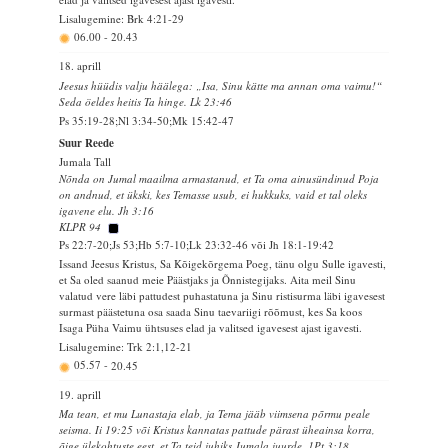
Lisalugemine: Brk 4:21-29
06.00
-
20.43
18. aprill
Jeesus hüüdis valju häälega: „Isa, Sinu kätte ma annan oma vaimu!“
Seda öeldes heitis Ta hinge. Lk 23:46
Ps 35:19-28;Nl 3:34-50;Mk 15:42-47
Suur Reede
Jumala Tall
Nõnda on Jumal maailma armastanud, et Ta oma ainusündinud Poja
on andnud, et ükski, kes Temasse usub, ei hukkuks, vaid et tal oleks
igavene elu. Jh 3:16
KLPR 94
Ps 22:7-20;Js 53;Hb 5:7-10;Lk 23:32-46 või Jh 18:1-19:42
Issand Jeesus Kristus, Sa Kõigekõrgema Poeg, tänu olgu Sulle igavesti,
et Sa oled saanud meie Päästjaks ja Õnnistegijaks. Aita meil Sinu
valatud vere läbi pattudest puhastatuna ja Sinu ristisurma läbi igavesest
surmast päästetuna osa saada Sinu taevariigi rõõmust, kes Sa koos
Isaga Püha Vaimu ühtsuses elad ja valitsed igavesest ajast igavesti.
Lisalugemine: Trk 2:1,12-21
05.57
-
20.45
19. aprill
Ma tean, et mu Lunastaja elab, ja Tema jääb viimsena põrmu peale
seisma. Ii 19:25 või Kristus kannatas pattude pärast üheainsa korra,
õige ülekohtuste eest, et Ta teid juhiks Jumala juurde. 1Pt 3:18