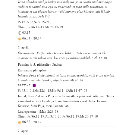
Tema alandas sind ja laskis sind nälgida, ja ta söötis sind mannaga,
mida ei tundnud sina ega su vanemad, et teha sulle teatavaks, et
inimene ei ela üksnes leivast, vaid inimene elab kõigest, mis lähtub
Issanda suust. 5Ms 8:3
Ps 42:7-12;Ne 9:15-21;
Õhtul: Ps 86:12-17;Mt 20:17-19
05.15
06.34
-
20.14
6. aprill
Ülempreester Kaifas ütles Jeesuse kohta: „Teile on parem, et üks
inimene sureb rahva eest, kui et kogu rahvas hukkub.“ Jh 11:50
Paastuaja 5. pühapäev Judica
Kannatuse pühapäev
Inimese Poeg ei ole tulnud, et lasta ennast teenida, vaid et ise teenida
ja anda oma elu lunaks paljude eest! Mt 20:28
KLPR 75
Ps 43:1–5;1Ms 22:1–13;Hb 9:11–15;Jh 11:47–53
Jumal, Sina tõid oma Poja ohvriks maailma patu eest. Aita meil Tema
kannatust meeles kanda ja Tema lunastustöö varal elada. Jeesuse
Kristuse, Sinu Poja, meie Issanda läbi.
Lisalugemine: 1Mak 2:29-38
Õhtul: Ps 86:12-17;Ap 3:17-20;Ps 86:12-17;Mt 20:17-19
06.32
-
20.17
7. aprill