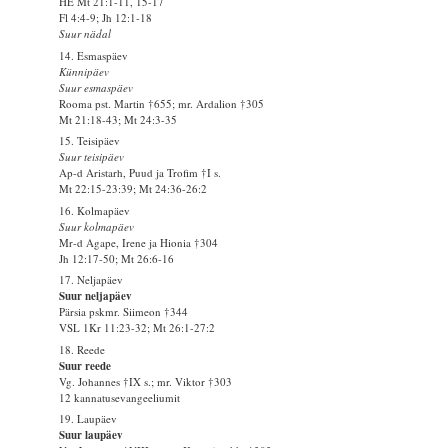
HE Mt 21:1-11, 15-17
Fl 4:4-9; Jh 12:1-18
Suur nädal
14. Esmaspäev
Künnipäev
Suur esmaspäev
Rooma pst. Martin †655; mr. Ardalion †305
Mt 21:18-43; Mt 24:3-35
15. Teisipäev
Suur teisipäev
Ap-d Aristarh, Puud ja Trofim †I s.
Mt 22:15-23:39; Mt 24:36-26:2
16. Kolmapäev
Suur kolmapäev
Mr-d Agape, Irene ja Hionia †304
Jh 12:17-50; Mt 26:6-16
17. Neljapäev
Suur neljapäev
Pärsia pskmr. Siimeon †344
VSL 1Kr 11:23-32; Mt 26:1-27:2
18. Reede
Suur reede
Vg. Johannes †IX s.; mr. Viktor †303
12 kannatusevangeeliumit
19. Laupäev
Suur laupäev