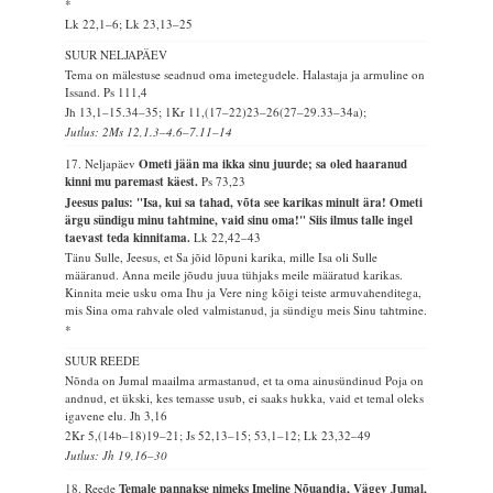
*
Lk 22,1–6; Lk 23,13–25
SUUR NELJAPÄEV
Tema on mälestuse seadnud oma imetegudele. Halastaja ja armuline on
Issand.
Ps 111,4
Jh 13,1–15.34–35; 1Kr 11,(17–22)23–26(27–29.33–34a);
Jutlus: 2Ms 12,1.3–4.6–7.11–14
17. Neljapäev
Ometi jään ma ikka sinu juurde; sa oled haaranud
kinni mu paremast käest.
Ps 73,23
Jeesus palus: "Isa, kui sa tahad, võta see karikas minult ära! Ometi
ärgu sündigu minu tahtmine, vaid sinu oma!" Siis ilmus talle ingel
taevast teda kinnitama.
Lk 22,42–43
Tänu Sulle, Jeesus, et Sa jõid lõpuni karika, mille Isa oli Sulle
määranud. Anna meile jõudu juua tühjaks meile määratud karikas.
Kinnita meie usku oma Ihu ja Vere ning kõigi teiste armuvahenditega,
mis Sina oma rahvale oled valmistanud, ja sündigu meis Sinu tahtmine.
*
SUUR REEDE
Nõnda on Jumal maailma armastanud, et ta oma ainusündinud Poja on
andnud, et ükski, kes temasse usub, ei saaks hukka, vaid et temal oleks
igavene elu.
Jh 3,16
2Kr 5,(14b–18)19–21; Js 52,13–15; 53,1–12; Lk 23,32–49
Jutlus: Jh 19,16–30
18. Reede
Temale pannakse nimeks Imeline Nõuandja, Vägev Jumal,