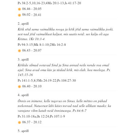
Ps 38:2-5,10,16-23;4Ms 20:1-13;Js 41:17-20
06.46
-
20.05
06.02
-
20.41
2. aprill
Kõik sõid sama vaimulikku rooga ja kõik jõid sama vaimulikku jooki,
sest nad jõid vaimulikust kaljust, mis saatis neid; see kalju oli aga
Kristus. 1Kr 10:3-4
Ps 94:3-15;Mk 8:1-10;2Ms 16:2-8
06.43
-
20.07
3. aprill
Kõikide silmad ootavad Sind ja Sina annad neile nende roa omal
ajal; Sina avad oma käe ja täidad kõik, mis elab, hea meelega. Ps
145:15-16
Ps 141:1-5,8;5Ms 24:19-22;Ps 104:27-30
06.40
-
20.10
4. aprill
Õnnis on inimene, kelle tugevus on Sinus, kelle mõttes on pühad
teekonnad. Nutuorust läbi käies teevad nad selle allikate maaks; ka
varajane vihm katab neid õnnistusega. Ps 84:6-7
Ps 31:10-18a;Jh 12:24;Ps 107:1-9
06.37
-
20.12
5. aprill