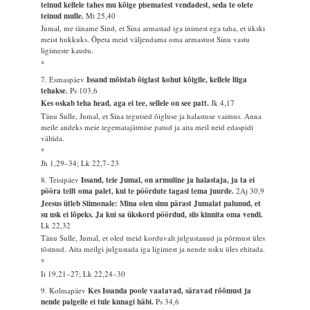
teinud kellele tahes mu kõige pisematest vendadest, seda te olete
teinud mulle.
Mt 25,40
Jumal, me täname Sind, et Sina armastad iga inimest ega taha, et ükski
meist hukkuks. Õpeta meid väljendama oma armastust Sinu vastu
ligimeste kaudu.
*
7. Esmaspäev
Issand mõistab õiglast kohut kõigile, kellele liiga
tehakse.
Ps 103,6
Kes oskab teha head, aga ei tee, sellele on see patt.
Jk 4,17
Tänu Sulle, Jumal, et Sina tegutsed õigluse ja halastuse vaimus. Anna
meile andeks meie tegematajätmise patud ja aita meil neid edaspidi
vältida.
*
Jh 1,29–34; Lk 22,7–23
8. Teisipäev
Issand, teie Jumal, on armuline ja halastaja, ja ta ei
pööra teilt oma palet, kui te pöördute tagasi tema juurde.
2Aj 30,9
Jeesus ütleb Siimonale: Mina olen sinu pärast Jumalat palunud, et
su usk ei lõpeks. Ja kui sa ükskord pöördud, siis kinnita oma vendi.
Lk 22,32
Tänu Sulle, Jumal, et oled meid korduvalt julgustanud ja põrmust üles
tõstnud. Aita meilgi julgustada iga ligimest ja nende usku üles ehitada.
*
Ii 19,21–27; Lk 22,24–30
9. Kolmapäev
Kes Issanda poole vaatavad, säravad rõõmust ja
nende palgeile ei tule kunagi häbi.
Ps 34,6