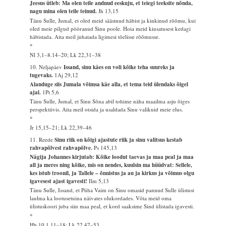
Jeesus ütleb: Ma olen teile andnud eeskuju, et teiegi teeksite nõnda,
nagu mina olen teile teinud.
Jh 13,15
Tänu Sulle, Jumal, et oled meid säästnud häbist ja kinkinud rõõmu, kui
oled meie pilgud pööranud Sinu poole. Hoia meid kiusatusest kedagi
häbistada. Aita meil juhatada ligimesi tõelisse rõõmusse.
*
Nl 3,1–8.14–20; Lk 22,31–38
10. Neljapäev
Issand, sinu käes on voli kõike teha suureks ja
tugevaks.
1Aj 29,12
Alanduge siis Jumala võimsa käe alla, et tema teid ülendaks õigel
ajal.
1Pt 5,6
Tänu Sulle, Jumal, et Sinu Sõna abil tohime näha maailma asju õiges
perspektiivis. Aita meil otsida ja usaldada Sinu valikuid meie elus.
*
Jr 15,15–21; Lk 22,39–46
11. Reede
Sinu riik on kõigi ajastute riik ja sinu valitsus kestab
rahvapõlvest rahvapõlve.
Ps 145,13
Nägija Johannes kirjutab: Kõike loodut taevas ja maa peal ja maa
all ja meres ning kõike, mis on nendes, kuulsin ma hüüdvat: Sellele,
kes istub troonil, ja Tallele – õnnistus ja au ja kirkus ja võimus olgu
igavesest ajast igavesti!
Ilm 5,13
Tänu Sulle, Issand, et Püha Vaim on Sinu omasid pannud Sulle ülistust
laulma ka lootusetuina näivates olukordades. Võta meid oma
ülistuskoori juba siin maa peal, et kord saaksime Sind ülistada igavesti.
*
Hb 10,1.11–18; Lk 22,47–53