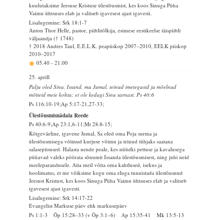
kuulutaksime Jeesuse Kristuse ülestõusmist, kes koos Sinuga Püha
Vaimu ühtsuses elab ja valitseb igavesest ajast igavesti.
Lisalugemine: Srk 18:1-7
Anton Thor Helle, pastor, piiblitõlkija, esimese eestikeelse täispiibli
väljaandja († 1748)
† 2018 Andres Taul, E.E.L.K. peapiiskop 2007–2010, EELK piiskop
2010–2017
05.40
-
21.00
25. aprill
Palju oled Sina, Issand, mu Jumal, teinud imetegusid ja mõelnud
mõtteid meie kohta; ei ole kedagi Sinu sarnast. Ps 40:6
Ps 116:10-19;Ap 5:17-21,27-33;
Ülestõusmisnädala Reede
Ps 40:6-9;Ap 23:1,6-11;Mt 28:8-15;
Kõigeväeline, igavene Jumal, Sa oled oma Poja surma ja
ülestõusmisega võitnud kurjuse võimu ja teinud tühjaks saatana
salasepitsused. Halasta nende peale, kes nüüdki pettuse ja kavalusega
püüavad valeks pöörata sõnumit Issanda ülestõusmisest, ning juhi neid
meeleparandusele. Aita meil võita oma kahtlused, isekus ja
hoolimatus, et me võiksime kogu oma eluga tunnistada ülestõusnud
Jeesust Kristust, kes koos Sinuga Püha Vaimu ühtsuses elab ja valitseb
igavesest ajast igavesti.
Lisalugemine: Srk 14:17-22
Evangelist Markuse päev ehk markusepäev
Ps 1:1-3 Õp 15:28–33 (v Õp 3:1–6) Ap 15:35-41 Mk 13:5-13