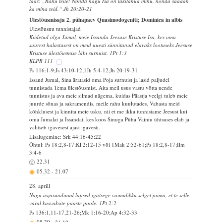
taas: „Rahu teile! Nõnda nagu Isa on läkitanud minu, nõnda saadan
ka mina teid.“ Jh 20:20-21
Ülestõusmisaja 2. pühapäev Quasimodogeniti; Dominica in albis
Ülestõusnu tunnistajad
Kiidetud olgu Jumal, meie Issanda Jeesuse Kristuse Isa, kes oma
suurest halastusest on meid uuesti sünnitanud elavaks lootuseks Jeesuse
Kristuse ülestõusmise läbi surnuist. 1Pt 1:3
KLPR 111
Ps 116:1-9;Js 43:10-12;1Jh 5:4-12;Jh 20:19-31
Issand Jumal, Sina äratasid oma Poja surnuist ja lasid paljudel
tunnistada Tema ülestõusmist. Aita meil usus vastu võtta nende
tunnistus ja ava meie silmad nägema, kuidas Päästja veelgi tuleb meie
juurde sõnas ja sakramendis, meile rahu kuulutades. Vabasta meid
kõhklusest ja kinnita meie usku, nii et me ikka tunnistame Jeesust kui
oma Jumalat ja Issandat, kes koos Sinuga Püha Vaimu ühtsuses elab ja
valitseb igavesest ajast igavesti.
Lisalugemine: Srk 44:16-45:22
Õhtul: Ps 18:2,8-17;Kl 2:12-15 või 1Mak 2:52-61;Ps 18:2,8-17;Ilm
3:4-6
22.31
05.32
-
21.07
28. aprill
Nagu äsjasündinud lapsed igatsege vaimulikku selget piima, et te selle
varal kasvaksite pääste poole. 1Pt 2:2
Ps 136:1,11-17,21-26;Mk 1:16-20;Ap 4:32-33