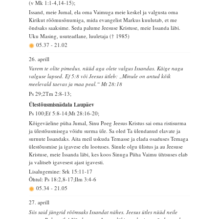
(v Mk 1:1-4,14-15);
Issand, meie Jumal, ela oma Vaimuga meie keskel ja valgusta oma
Kirikut rõõmusõnumiga, mida evangelist Markus kuulutab, et me
õndsaks saaksime. Seda palume Jeesuse Kristuse, meie Issanda läbi.
Uku Masing, usuteadlane, luuletaja († 1985)
05.37
-
21.02
26. aprill
Varem te olite pimedus, nüüd aga olete valgus Issandas. Käige nagu
valguse lapsed. Ef 5:8 või Jeesus ütleb: „Minule on antud kõik
meelevald taevas ja maa peal.“ Mt 28:18
Ps 29;2Tm 2:8-13;
Ülestõusmisnädala Laupäev
Ps 100;Ef 5:8-14;Mt 28:16-20;
Kõigeväeline püha Jumal, Sinu Poeg Jeesus Kristus sai oma ristisurma
ja ülestõusmisega võidu surma üle. Sa oled Ta ülendanud elavate ja
surnute Issandaks. Aita meil uskuda Temasse ja elada osaduses Temaga
ülestõusmise ja igavese elu lootuses. Sinule olgu ülistus ja au Jeesuse
Kristuse, meie Issanda läbi, kes koos Sinuga Püha Vaimu ühtsuses elab
ja valitseb igavesest ajast igavesti.
Lisalugemine: Srk 15:11-17
Õhtul: Ps 18:2,8-17;Ilm 3:4-6
05.34
-
21.05
27. aprill
Siis said jüngrid rõõmsaks Issandat nähes. Jeesus ütles nüüd neile