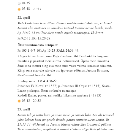
04.35
05.48
-
20.53
22. aprill
Meie kuulutame teile rõõmusõnumit isadele antud tõotusest, et Jumal
Jeesust üles äratades on täielikult täitnud tõotuse nende lastele, meile.
Ap 13:32-33 või Teie olete nende asjade tunnistajad. Lk 24:48
Ps 9:2-12;1Kr 15:20-28;
Ülestõusmisnädala Teisipäev
Ps 105:1-6(7-10);Ap 13:23-33;Lk 24:36-49;
Kõigeväeline Jumal, oma Poja alanduse läbi ülendasid Sa langenud
maailma ja päästsid meid surma lootusetusest. Õpeta meid mõistma
Sinu sõna tõotusi ning ava meie süda vastu võtma lunastuse sõnumit.
Kingi oma ustavale rahvale osa igavesest rõõmust Jeesuse Kristuse,
ülestõusnud Issanda läbi.
Lisalugemine: 1Mak 4:36-59
Johannes IV Kievel († 1527) ja Johannes III Orgas († 1515), Saare–
Lääne piiskopid, Eesti kirikuelu uuendajad
Rudolf Kallas, pastor, rahvusliku liikumise tegelane († 1913)
05.45
-
20.55
23. aprill
Jeesus tuli ja võttis leiva ja andis neile, ja samuti kala. See oli Jeesusel
juba kolmas kord jüngritele ilmuda pärast surnuist ülestõusmist. Jh
21:13-14 või Jumal on Jeesuse Naatsaretlase üles äratanud, päästes
Ta surmavaludest, seepärast et surmal ei olnud väge Teda pidada oma