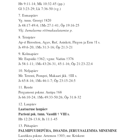
Hb 9:11-14; Mk 10:32-45 (pp.)
Gl 3:23-29; Lk 7:36-50 (vg.)
7. Esmaspäev
Vg. tunn. Georgi †820
Js 48:17-49:4; 1Ms 27:1-41; Õp 19:16-25
Vkj. Jumalaema rõõmukuulutamise p.
8. Teisipäev
Ap-d Herodion, Agav, Ruf, Asinkrit, Flegon ja Erm †I s.
Js 49:6-20; 1Ms 31:3-16; Õp 21:3-21
9. Kolmapäev
Mr. Eupsiiki †362; vgmr. Vadim †376
Js 58:1-11; 1Ms 43:26-31, 45:1-16; Õp 21:23-22:4
10. Neljapäev
Mr. Terenti, Pompei, Makaari jkk. †III s.
Js 65:8-16; 1Ms 46:1-7; Õp 23:15-24:5
11. Reede
Pergamoni pskmr. Antipa †68
Js 66:10-24; 1Ms 49:33-50:26; Õp 31:8-32
12. Laupäev
Laatsaruse laupäev
Parioni psk. tunn. Vassiili † VIII s.
Hb 12:28-13:8; Jh 11:1-45
13. Pühapäev
PALMIPUUDEPÜHA, ISSANDA JERUUSALEMMA MINEMINE
Laodikea pskmr. Artemon †303; mr. Kriskent