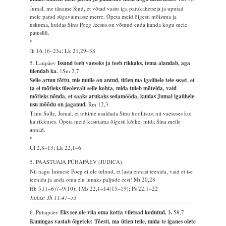
Jumal, me täname Sind, et võtad vastu iga patukahetseja ja uputad
meie patud sügavaimasse merre. Õpeta meid õigesti mõistma ja
uskuma, kuidas Sinu Poeg Jeesus on võtnud enda kanda kogu meie
patusüü.
*
Jh 16,16–23a; Lk 21,29–38
5. Laupäev
Issand teeb vaeseks ja teeb rikkaks, tema alandab, aga
ülendab ka.
1Sm 2,7
Selle armu tõttu, mis mulle on antud, ütlen ma igaühele teie seast, et
ta ei mõtleks üleolevalt selle kohta, mida tuleb mõtelda, vaid
mõtleks nõnda, et saaks arukaks sedamööda, kuidas Jumal igaühele
usu mõõdu on jaganud.
Rm 12,3
Tänu Sulle, Jumal, et tohime usaldada Sinu hoolitsust nii vaesuses kui
ka rikkuses. Õpeta meid kasutama õigesti kõike, mida Sina meile
annad.
*
Ül 2,8–13; Lk 22,1–6
5. PAASTUAJA PÜHAPÄEV (JUDICA)
Nii nagu Inimese Poeg ei ole tulnud, et lasta ennast teenida, vaid et ise
teenida ja anda oma elu lunaks paljude eest!
Mt 20,28
Hb 5,(1–6)7–9(10); 1Ms 22,1–14(15–19); Ps 22,1–22
Jutlus: Jh 11,47–53
6. Pühapäev
Eks see ole viia oma kotta viletsad kodutud.
Js 58,7
Kuningas vastab õigetele: Tõesti, ma ütlen teile, mida te iganes olete