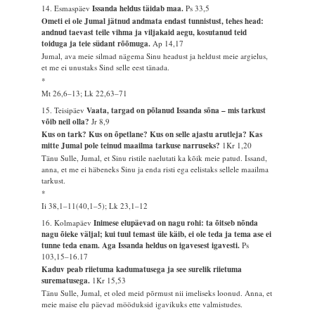
14. Esmaspäev
Issanda heldus täidab maa.
Ps 33,5
Ometi ei ole Jumal jätnud andmata endast tunnistust, tehes head:
andnud taevast teile vihma ja viljakaid aegu, kosutanud teid
toiduga ja teie südant rõõmuga.
Ap 14,17
Jumal, ava meie silmad nägema Sinu headust ja heldust meie argielus,
et me ei unustaks Sind selle eest tänada.
*
Mt 26,6–13; Lk 22,63–71
15. Teisipäev
Vaata, targad on põlanud Issanda sõna – mis tarkust
võib neil olla?
Jr 8,9
Kus on tark? Kus on õpetlane? Kus on selle ajastu arutleja? Kas
mitte Jumal pole teinud maailma tarkuse narruseks?
1Kr 1,20
Tänu Sulle, Jumal, et Sinu ristile naelutati ka kõik meie patud. Issand,
anna, et me ei häbeneks Sinu ja enda risti ega eelistaks sellele maailma
tarkust.
*
Ii 38,1–11(40,1–5); Lk 23,1–12
16. Kolmapäev
Inimese elupäevad on nagu rohi: ta õitseb nõnda
nagu õieke väljal; kui tuul temast üle käib, ei ole teda ja tema ase ei
tunne teda enam. Aga Issanda heldus on igavesest igavesti.
Ps
103,15–16.17
Kaduv peab riietuma kadumatusega ja see surelik riietuma
surematusega.
1Kr 15,53
Tänu Sulle, Jumal, et oled meid põrmust nii imeliseks loonud. Anna, et
meie maise elu päevad mööduksid igavikuks ette valmistudes.