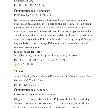
võimuses. Ap 2:24
Ps 118:1-14;1Kr 15:35-49;
Ülestõusmisnädala Kolmapäev
Ps 96:1-6;Ap 2:22-32;Jh 21:1-14;
Kõigeväeline Jumal, Sina oled kinkinud meile taas selle rõõmuaja.
Sina vaatad heatahtlikult meie peale hoolimata sellest, et oleme sageli
kahelnud Sinu tõotustes ja ustavuses. Tugevda meie usku ja anna
tunda oma lähedust, kui meie usk lööb kõikuma või pöördume uhkes
enesekindluses Sinust eemale. Ava meie süda ja silmad, et me võiksime
oma elus märgata Sinu Poja, ülestõusnud Issanda väge ning rõõmuga
järgida Teda, kes koos Sinuga Püha Vaimu ühtsuses elab ja valitseb
igavesest ajast igavesti.
Lisalugemine: Trk 15:1-4
Jüri (Georgios), märter Kappadookias († 4. saj), jüripäev
Ps 126;Jr 11:18–20;2Tm 2:3–13;Jh 15:18–21;
05.43
-
20.58
24. aprill
Jeesus ütle jüngritele: „Minge kõike maailma, kuulutage evangeeliumi
kogu loodule!“ Mk 16:15
Ps 114;1Kr 15:50-57;
Ülestõusmisnädala Neljapäev
Ps 68:20-21;Ap 8:26-40;Mk 16:9-16;
Kõigeväeline Jumal, Sina oled oma Poja surnuist üles äratanud ning
seadnud Ta elu ja surma Issandaks. Ava meie süda ja juhi meid oma
evangeeliumi kaudu uskmatusest rõõmsale usule, et me julgelt