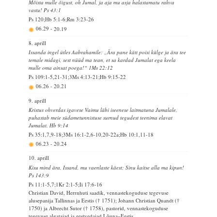
Mõista mulle õigust, oh Jumal, ja aja mu asja halastamatu rahva
vastu! Ps 43:1
Ps 120;Hb 5:1-6;Rm 3:23-26
06.29
-
20.19
8. aprill
Issanda ingel ütles Aabrahamile: „Ära pane kätt poisi külge ja ära tee
temale midagi, sest nüüd ma tean, et sa kardad Jumalat ega keela
mulle oma ainsat poega!“ 1Ms 22:12
Ps 109:1-5,21-31;3Ms 4:13-21;Hb 9:15-22
06.26
-
20.21
9. aprill
Kristus ohverdas igavese Vaimu läbi iseenese laitmatuna Jumalale,
puhastab meie südametunnistuse surnud tegudest teenima elavat
Jumalat. Hb 9:14
Ps 35:1,7,9-18;3Ms 16:1-2,6-10,20-22a;Hb 10:1,11-18
06.23
-
20.24
10. aprill
Kisu mind ära, Issand, mu vaenlaste käest; Sinu kaitse alla ma kipun!
Ps 143:9
Ps 11:1-5,7;1Kr 2:1-5;Ii 17:6-16
Christian David, Herrnhuti saadik, vennastekoguduse tegevuse
alusepanija Tallinnas ja Eestis († 1751); Johann Christian Quandt (†
1750) ja Albrecht Sutor († 1758), pastorid, vennastekoguduse
tegevuse algatajad ja eestvedajad Lõuna–Eestis