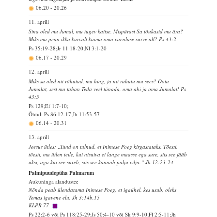
06.20
-
20.26
11. aprill
Sina oled mu Jumal, mu tugev kaitse. Mispärast Sa tõukasid mu ära?
Miks ma pean ikka kurvalt käima oma vaenlase surve all? Ps 43:2
Ps 35:19-28;Jr 11:18-20;Nl 3:1-20
06.17
-
20.29
12. aprill
Miks sa oled nii rõhutud, mu hing, ja nii rahutu mu sees? Oota
Jumalat, sest ma tahan Teda veel tänada, oma abi ja oma Jumalat! Ps
43:5
Ps 129;Ef 1:7-10;
Õhtul: Ps 86:12-17;Jh 11:53-57
06.14
-
20.31
13. aprill
Jeesus ütles: „Tund on tulnud, et Inimese Poeg kirgastataks. Tõesti,
tõesti, ma ütlen teile, kui nisuiva ei lange maasse ega sure, siis see jääb
üksi, aga kui see sureb, siis see kannab palju vilja.“ Jh 12:23-24
Palmipuudepüha Palmarum
Aukuninga alandustee
Nõnda peab ülendatama Inimese Poeg, et igaühel, kes usub, oleks
Temas igavene elu. Jh 3:14b,15
KLPR 77
Ps 22:2-6 või Ps 118:25-29;Js 50:4-10 või Sk 9:9-10;Fl 2:5-11;Jh