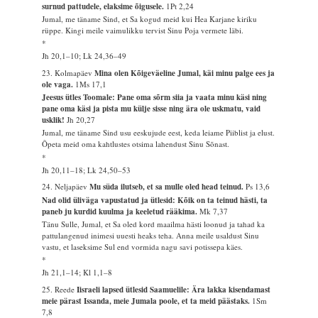
surnud pattudele, elaksime õigusele.
1Pt 2,24
Jumal, me täname Sind, et Sa kogud meid kui Hea Karjane kiriku
rüppe. Kingi meile vaimulikku tervist Sinu Poja vermete läbi.
*
Jh 20,1–10; Lk 24,36–49
23. Kolmapäev
Mina olen Kõigeväeline Jumal, käi minu palge ees ja
ole vaga.
1Ms 17,1
Jeesus ütles Toomale: Pane oma sõrm siia ja vaata minu käsi ning
pane oma käsi ja pista mu külje sisse ning ära ole uskmatu, vaid
usklik!
Jh 20,27
Jumal, me täname Sind usu eeskujude eest, keda leiame Piiblist ja elust.
Õpeta meid oma kahtlustes otsima lahendust Sinu Sõnast.
*
Jh 20,11–18; Lk 24,50–53
24. Neljapäev
Mu süda ilutseb, et sa mulle oled head teinud.
Ps 13,6
Nad olid üliväga vapustatud ja ütlesid: Kõik on ta teinud hästi, ta
paneb ju kurdid kuulma ja keeletud rääkima.
Mk 7,37
Tänu Sulle, Jumal, et Sa oled kord maailma hästi loonud ja tahad ka
pattulangenud inimesi uuesti heaks teha. Anna meile usaldust Sinu
vastu, et laseksime Sul end vormida nagu savi potissepa käes.
*
Jh 21,1–14; Kl 1,1–8
25. Reede
Iisraeli lapsed ütlesid Saamuelile: Ära lakka kisendamast
meie pärast Issanda, meie Jumala poole, et ta meid päästaks.
1Sm
7,8