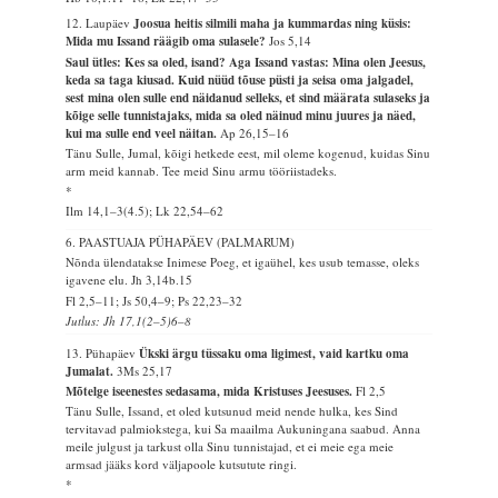
12. Laupäev
Joosua heitis silmili maha ja kummardas ning küsis:
Mida mu Issand räägib oma sulasele?
Jos 5,14
Saul ütles: Kes sa oled, isand? Aga Issand vastas: Mina olen Jeesus,
keda sa taga kiusad. Kuid nüüd tõuse püsti ja seisa oma jalgadel,
sest mina olen sulle end näidanud selleks, et sind määrata sulaseks ja
kõige selle tunnistajaks, mida sa oled näinud minu juures ja näed,
kui ma sulle end veel näitan.
Ap 26,15–16
Tänu Sulle, Jumal, kõigi hetkede eest, mil oleme kogenud, kuidas Sinu
arm meid kannab. Tee meid Sinu armu tööriistadeks.
*
Ilm 14,1–3(4.5); Lk 22,54–62
6. PAASTUAJA PÜHAPÄEV (PALMARUM)
Nõnda ülendatakse Inimese Poeg, et igaühel, kes usub temasse, oleks
igavene elu.
Jh 3,14b.15
Fl 2,5–11; Js 50,4–9; Ps 22,23–32
Jutlus: Jh 17,1(2–5)6–8
13. Pühapäev
Ükski ärgu tüssaku oma ligimest, vaid kartku oma
Jumalat.
3Ms 25,17
Mõtelge iseenestes sedasama, mida Kristuses Jeesuses.
Fl 2,5
Tänu Sulle, Issand, et oled kutsunud meid nende hulka, kes Sind
tervitavad palmiokstega, kui Sa maailma Aukuningana saabud. Anna
meile julgust ja tarkust olla Sinu tunnistajad, et ei meie ega meie
armsad jääks kord väljapoole kutsutute ringi.
*