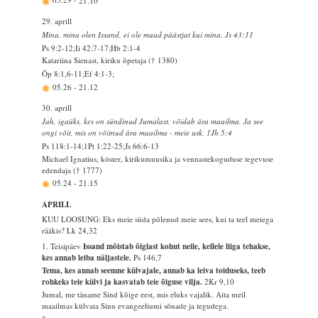
05.29
-
21.10
29. aprill
Mina, mina olen Issand, ei ole muud päästjat kui mina. Js 43:11
Ps 9:2-12;Ii 42:7-17;Hb 2:1-4
Katariina Sienast, kiriku õpetaja († 1380)
Õp 8:1,6-11;Ef 4:1-3;
05.26
-
21.12
30. aprill
Jah, igaüks, kes on sündinud Jumalast, võidab ära maailma. Ja see
ongi võit, mis on võitnud ära maailma - meie usk. 1Jh 5:4
Ps 118:1-14;1Pt 1:22-25;Js 66:6-13
Michael Ignatius, köster, kirikumuusika ja vennastekoguduse tegevuse
edendaja († 1777)
05.24
-
21.15
APRILL
KUU LOOSUNG: Eks meie süda põlenud meie sees, kui ta teel meiega
rääkis?
Lk 24,32
1. Teisipäev
Issand mõistab õiglast kohut neile, kellele liiga tehakse,
kes annab leiba näljastele.
Ps 146,7
Tema, kes annab seemne külvajale, annab ka leiva toiduseks, teeb
rohkeks teie külvi ja kasvatab teie õiguse vilja.
2Kr 9,10
Jumal, me täname Sind kõige eest, mis eluks vajalik. Aita meil
maailmas külvata Sinu evangeeliumi sõnade ja tegudega.