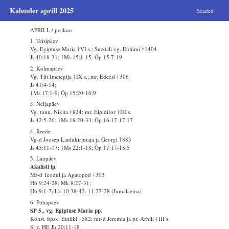
Kalender aprill 2025
Seaded
APRILL / jürikuu
1. Teisipäev
Vg. Egiptuse Maria †VI s.; Suzdali vg. Eufiimi †1404
Js 40:18-31; 1Ms 15:1-15; Õp 15:7-19
2. Kolmapäev
Vg. Tiit Imetegija †IX s.; mr. Edeesi †306
Js 41:4-14;
1Ms 17:1-9; Õp 15:20-16:9
3. Neljapäev
Vg. tunn. Nikita †824; mr. Elpidifor †III s.
Js 42:5-26; 1Ms 18:20-33; Õp 16:17-17:17
4. Reede
Vg-d Joosep Laulukirjutaja ja Georgi †883
Js 45:11-17; 1Ms 22:1-18; Õp 17:17-18:5
5. Laupäev
Akafisti lp.
Mr-d Teodul ja Agatopod †303
Hb 9:24-28; Mk 8:27-31;
Hb 9:1-7; Lk 10:38-42, 11:27-28 (Jumalaema)
6. Pühapäev
SP 5., vg. Egiptuse Maria pp.
Konst. üpsk. Eutiiki †582; mr-d Jeremia ja pr. Arhili †III s.
8. v. HE Jh 20:11-18