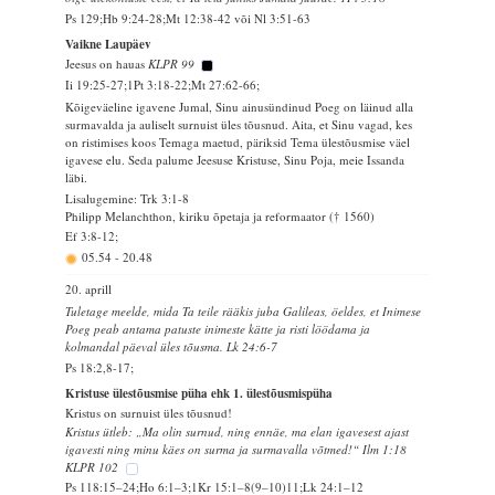
Ps 129;Hb 9:24-28;Mt 12:38-42 või Nl 3:51-63
Vaikne Laupäev
Jeesus on hauas
KLPR 99
Ii 19:25-27;1Pt 3:18-22;Mt 27:62-66;
Kõigeväeline igavene Jumal, Sinu ainusündinud Poeg on läinud alla
surmavalda ja auliselt surnuist üles tõusnud. Aita, et Sinu vagad, kes
on ristimises koos Temaga maetud, päriksid Tema ülestõusmise väel
igavese elu. Seda palume Jeesuse Kristuse, Sinu Poja, meie Issanda
läbi.
Lisalugemine: Trk 3:1-8
Philipp Melanchthon, kiriku õpetaja ja reformaator († 1560)
Ef 3:8-12;
05.54
-
20.48
20. aprill
Tuletage meelde, mida Ta teile rääkis juba Galileas, öeldes, et Inimese
Poeg peab antama patuste inimeste kätte ja risti löödama ja
kolmandal päeval üles tõusma. Lk 24:6-7
Ps 18:2,8-17;
Kristuse ülestõusmise püha ehk 1. ülestõusmispüha
Kristus on surnuist üles tõusnud!
Kristus ütleb: „Ma olin surnud, ning ennäe, ma elan igavesest ajast
igavesti ning minu käes on surma ja surmavalla võtmed!“ Ilm 1:18
KLPR 102
Ps 118:15–24;Ho 6:1–3;1Kr 15:1–8(9–10)11;Lk 24:1–12