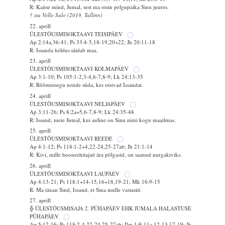
R: Kaitse mind, Jumal, sest ma otsin pelgupaika Sinu juures.
† isa Vello Salo (2019, Tallinn)
22. aprill
ÜLESTÕUSMISOKTAAVI TEISIPÄEV
Ap 2:14a,36-41; Ps 33:4-5,18-19,20+22; Jh 20:11-18
R: Issanda heldus täidab maa.
23. aprill
ÜLESTÕUSMISOKTAAVI KOLMAPÄEV
Ap 3:1-10; Ps 105:1-2,3-4,6-7,8-9; Lk 24:13-35
R: Rõõmutsegu nende süda, kes otsivad Issandat.
24. aprill
ÜLESTÕUSMISOKTAAVI NELJAPÄEV
Ap 3:11-26; Ps 8:2a+5,6-7,8-9; Lk 24:35-48
R: Issand, meie Jumal, kui auline on Sinu nimi kogu maailmas.
25. aprill
ÜLESTÕUSMISOKTAAVI REEDE
Ap 4:1-12; Ps 118:1-2+4,22-24,25-27ab; Jh 21:1-14
R: Kivi, mille hooneehitajad ära põlgasid, on saanud nurgakiviks.
26. aprill
ÜLESTÕUSMISOKTAAVI LAUPÄEV
Ap 4:13-21; Ps 118:1+14-15,16+18,19-21; Mk 16:9-15
R: Ma tänan Sind, Issand, et Sina mulle vastasid.
27. aprill
╬ ÜLESTÕUSMISAJA 2. PÜHAPÄEV EHK JUMALA HALASTUSE
PÜHAPÄEV
Ap 5:12-16; Ps 118:2-4,22-24,25-27ab; Ilm 1:9-11a,12-13,17-19; Jh