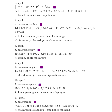
6. aprill
╬ PAASTUAJA 5. PÜHAPÄEV
Js 43:16-21; Ps 126:1bc-2ab,2cd-3,4-5,6;Fl 3:8-14; Jh 8:1-11
R: Issand on meile suuri asju teinud.
7. aprill
5. paastuesmaspäev
Trl 1:1-9,15-17,19-30,33-62 või 1:41c-62; Ps 23:1bc-3a,3b-4,5,6; Jh
8:12-20
R: Ei karda ma kurja, sest Sina oled minuga.
või kollekta: p. Jean-Baptiste de la Salle, preester
8. aprill
5. paastuteisipäev
4Ms 21:4-9; Ps 102:2-3,16-18,19-21; Jh 8:21-30
R: Issand, kuule mu hüüdu.
9. aprill
5. paastukolmapäev
Tn 3:14-20,24-25,28; [Ps] Trl 3:52,53-54,55-56; Jh 8:31-42
R: Ole ülistatud ja ülendatud igavesti, Jumal.
10. aprill
5. paastuneljapäev
1Ms 17:3-9; Ps 105:4-5,6-7,8-9; Jh 8:51-59
R: Jumal peab igavesti meeles oma lepingut.
11. aprill
5. paastureede
Jr 20:10-13; Ps 18:2bc-3ab,3cdef-4,5-6,7; Jh 10:31-42
R: Ma hüüdsin Issandat ja Tema kuulis mu häält.