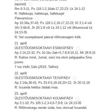
(epistel)
Rm 6:3-11; Ps 118:1-2,16ab-17,22-23; Lk 24:1-12
R: Halleluuja, halleluuja, halleluuja!
Päevamissa
Ap 10:34a,37-43; Ps 118:1-2,16-17,22-23; Kl 3:1-4 või
1Kr 5:6b-8; Jh 20:1-9 või Lk 24:1-12 või õhtumissal Lk
24:13-35
R: Sel suurepärasel päeval rõõmutsegem kõik.
21. aprill
ÜLESTÕUSMISOKTAAVI ESMASPÄEV
Ap 2:14,22-32; Ps 16:1bc-2ab+5,7-8,9-10,11; Mt 28:8-15
R: Kaitse mind, Jumal, sest ma otsin pelgupaika Sinu
juures.
† isa Vello Salo (2019, Tallinn)
22. aprill
ÜLESTÕUSMISOKTAAVI TEISIPÄEV
Ap 2:14a,36-41; Ps 33:4-5,18-19,20+22; Jh 20:11-18
R: Issanda heldus täidab maa.
23. aprill
ÜLESTÕUSMISOKTAAVI KOLMAPÄEV
Ap 3:1-10; Ps 105:1-2,3-4,6-7,8-9; Lk 24:13-35
R: Rõõmutsegu nende süda, kes otsivad Issandat.