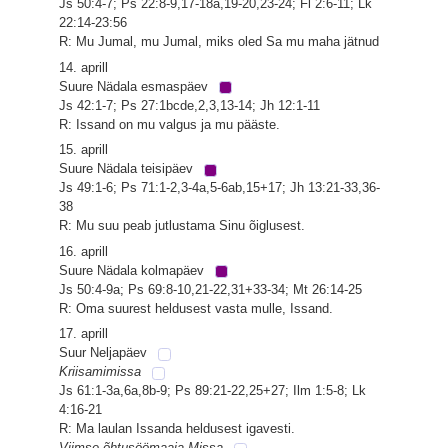
Js 50:4-7; Ps 22:8-9,17-18a,19-20,23-24; Fl 2:6-11; Lk
22:14-23:56
R: Mu Jumal, mu Jumal, miks oled Sa mu maha jätnud
14. aprill
Suure Nädala esmaspäev
Js 42:1-7; Ps 27:1bcde,2,3,13-14; Jh 12:1-11
R: Issand on mu valgus ja mu pääste.
15. aprill
Suure Nädala teisipäev
Js 49:1-6; Ps 71:1-2,3-4a,5-6ab,15+17; Jh 13:21-33,36-
38
R: Mu suu peab jutlustama Sinu õiglusest.
16. aprill
Suure Nädala kolmapäev
Js 50:4-9a; Ps 69:8-10,21-22,31+33-34; Mt 26:14-25
R: Oma suurest heldusest vasta mulle, Issand.
17. aprill
Suur Neljapäev
Kriisamimissa
Js 61:1-3a,6a,8b-9; Ps 89:21-22,25+27; Ilm 1:5-8; Lk
4:16-21
R: Ma laulan Issanda heldusest igavesti.
Viimse õhtusöömaaja Missa