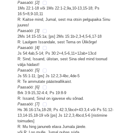
Paasaöö: [2]
1Ms 22:1-18 või 1Ms 22:1-2,9a,10-13,15-18; Ps
16:5+8,9-10,11
R: Kaitse mind, Jumal, sest ma otsin pelgupaika Sinu
juures!
Paasaöö: [3]
2Ms 14:15-15:1a; [ps] 2Ms 15:1b-2,3-4,5-6,17-18
R: Laulgem Issandale, sest Tema on Ülikõrge!
Paasaöö: [4]
Js 54:4ab,5-14; Ps 30:2+4,5-6,11+12ab+13cd
R: Sind, Issand, ülistan, sest Sina oled mind toonud
välja hädast!
Paasaöö: [5]
Js 55:1-11; [ps] Js 12:2,3-4bc,4de-5
R: Te ammutate päästeallikaist.
Paasaöö: [6]
Brk 3:9-15,32-4:4; Ps 19:8-9
R: Issand, Sinul on igavese elu sõnad.
Paasaöö: [7]
Hs 36:16-17a,18-28; Ps 42:3,5bcd+43:3,4 või Ps 51:12-
13,14-15,18-19 või [ps] Js 12:2,3,4bcd,5-6 [ristimine
toimudes]
R: Mu hing januneb elava Jumala järele.
või R: Loo mulle, Jumal puhas süda.