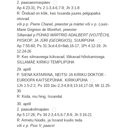
2. paasaesmaspäev
Ap 4:23-31; Ps 2:1-3,4-6,7-9; Jh 3:1-8
R: Õndsad on kõik, kes Issanda juures pelgupaika
otsivad.
või p p. Pierre Chanel, preester ja märter või v p. Louis-
Marie Grignion de Montfort, preester
Sillamäel p PÜHAD MÄRTRID ADALBERT (VOJTĚCH),
PIISKOP, JA JÜRI (GEORGIOS), SUURPÜHA
Ap 7:55-60; Ps 31:3cd-4,6+8ab,16-17; 1Pt 4:12-19; Jh
12:24-26
R: Kes silmaveega külvavad, lõikavad hõiskamisega.
SILLAMÄE KIRIKU TEMPLIPÜHA
29. aprill
P. SIENA KATARIINA, NEITSI JA KIRIKU DOKTOR -
EUROOPA KAITSEPÜHAK. KIRIKUPÜHA
1Jh 1:5-2:2; Ps 103:1bc-2,3-4,8-9,13-14,17-18; Mt 11:25-
30
R: Kiida, mu hing, Issandat.
30. aprill
2. paasakolmapäev
Ap 5:17-26; Ps 34:2-3,4-5,6-7,8-9; Jh 3:16-21
R: Armetu hüüdis, ja Issand kuulis teda.
või v p. Pius V, paavst