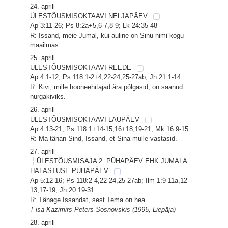
24. aprill
ÜLESTÕUSMISOKTAAVI NELJAPÄEV
Ap 3:11-26; Ps 8:2a+5,6-7,8-9; Lk 24:35-48
R: Issand, meie Jumal, kui auline on Sinu nimi kogu
maailmas.
25. aprill
ÜLESTÕUSMISOKTAAVI REEDE
Ap 4:1-12; Ps 118:1-2+4,22-24,25-27ab; Jh 21:1-14
R: Kivi, mille hooneehitajad ära põlgasid, on saanud
nurgakiviks.
26. aprill
ÜLESTÕUSMISOKTAAVI LAUPÄEV
Ap 4:13-21; Ps 118:1+14-15,16+18,19-21; Mk 16:9-15
R: Ma tänan Sind, Issand, et Sina mulle vastasid.
27. aprill
╬ ÜLESTÕUSMISAJA 2. PÜHAPÄEV EHK JUMALA
HALASTUSE PÜHAPÄEV
Ap 5:12-16; Ps 118:2-4,22-24,25-27ab; Ilm 1:9-11a,12-
13,17-19; Jh 20:19-31
R: Tänage Issandat, sest Tema on hea.
† isa Kazimirs Peters Sosnovskis (1995, Liepāja)
28. aprill