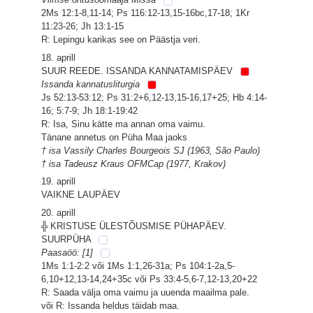
2Ms 12:1-8,11-14; Ps 116:12-13,15-16bc,17-18; 1Kr
11:23-26; Jh 13:1-15
R: Lepingu karikas see on Päästja veri.
18. aprill
SUUR REEDE. ISSANDA KANNATAMISPÄEV
Issanda kannatusliturgia
Js 52:13-53:12; Ps 31:2+6,12-13,15-16,17+25; Hb 4:14-
16; 5:7-9; Jh 18:1-19:42
R: Isa, Sinu kätte ma annan oma vaimu.
Tänane annetus on Püha Maa jaoks
† isa Vassily Charles Bourgeois SJ (1963, São Paulo)
† isa Tadeusz Kraus OFMCap (1977, Krakov)
19. aprill
VAIKNE LAUPÄEV
20. aprill
╬ KRISTUSE ÜLESTÕUSMISE PÜHAPÄEV.
SUURPÜHA
Paasaöö: [1]
1Ms 1:1-2:2 või 1Ms 1:1,26-31a; Ps 104:1-2a,5-
6,10+12,13-14,24+35c või Ps 33:4-5,6-7,12-13,20+22
R: Saada välja oma vaimu ja uuenda maailma pale.
või R: Issanda heldus täidab maa.