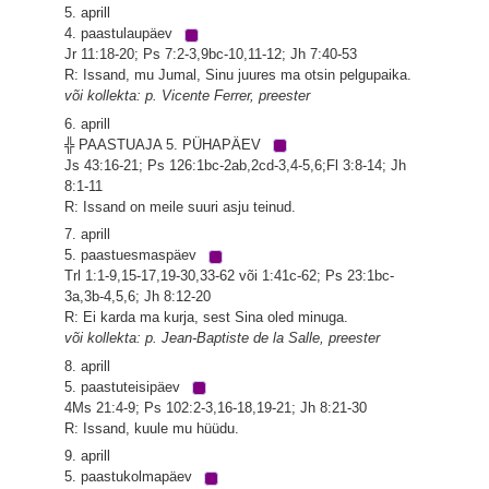
5. aprill
4. paastulaupäev
Jr 11:18-20; Ps 7:2-3,9bc-10,11-12; Jh 7:40-53
R: Issand, mu Jumal, Sinu juures ma otsin pelgupaika.
või kollekta: p. Vicente Ferrer, preester
6. aprill
╬ PAASTUAJA 5. PÜHAPÄEV
Js 43:16-21; Ps 126:1bc-2ab,2cd-3,4-5,6;Fl 3:8-14; Jh
8:1-11
R: Issand on meile suuri asju teinud.
7. aprill
5. paastuesmaspäev
Trl 1:1-9,15-17,19-30,33-62 või 1:41c-62; Ps 23:1bc-
3a,3b-4,5,6; Jh 8:12-20
R: Ei karda ma kurja, sest Sina oled minuga.
või kollekta: p. Jean-Baptiste de la Salle, preester
8. aprill
5. paastuteisipäev
4Ms 21:4-9; Ps 102:2-3,16-18,19-21; Jh 8:21-30
R: Issand, kuule mu hüüdu.
9. aprill
5. paastukolmapäev