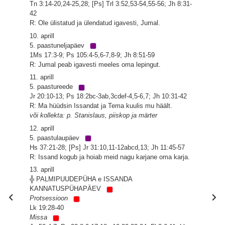
Tn 3:14-20,24-25,28; [Ps] Trl 3:52,53-54,55-56; Jh 8:31-
42
R: Ole ülistatud ja ülendatud igavesti, Jumal.
10. aprill
5. paastuneljapäev
1Ms 17:3-9; Ps 105:4-5,6-7,8-9; Jh 8:51-59
R: Jumal peab igavesti meeles oma lepingut.
11. aprill
5. paastureede
Jr 20:10-13; Ps 18:2bc-3ab,3cdef-4,5-6,7; Jh 10:31-42
R: Ma hüüdsin Issandat ja Tema kuulis mu häält.
või kollekta: p. Stanislaus, piiskop ja märter
12. aprill
5. paastulaupäev
Hs 37:21-28; [Ps] Jr 31:10,11-12abcd,13; Jh 11:45-57
R: Issand kogub ja hoiab meid nagu karjane oma karja.
13. aprill
╬ PALMIPUUDEPÜHA e ISSANDA
KANNATUSPÜHAPÄEV
Protsessioon
Lk 19:28-40
Missa