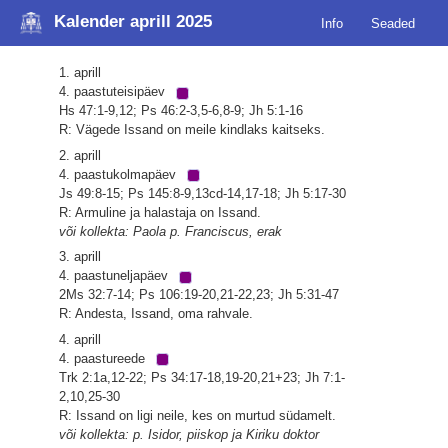
Kalender aprill 2025
Info
Seaded
1. aprill
4. paastuteisipäev
Hs 47:1-9,12; Ps 46:2-3,5-6,8-9; Jh 5:1-16
R: Vägede Issand on meile kindlaks kaitseks.
2. aprill
4. paastukolmapäev
Js 49:8-15; Ps 145:8-9,13cd-14,17-18; Jh 5:17-30
R: Armuline ja halastaja on Issand.
või kollekta: Paola p. Franciscus, erak
3. aprill
4. paastuneljapäev
2Ms 32:7-14; Ps 106:19-20,21-22,23; Jh 5:31-47
R: Andesta, Issand, oma rahvale.
4. aprill
4. paastureede
Trk 2:1a,12-22; Ps 34:17-18,19-20,21+23; Jh 7:1-
2,10,25-30
R: Issand on ligi neile, kes on murtud südamelt.
või kollekta: p. Isidor, piiskop ja Kiriku doktor